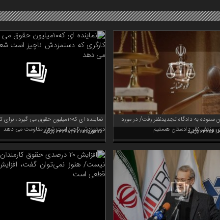
ن ستوده به دادگاه تجدیدنظر رفت/ در مورد
نماینده ای که۱۰میلیون حقوق می گیرد ، برا
منتظر نظر دادستان هستیم
دستمزدش ناچیز است شعار مقاومت می دهد
08 فوریه 2019 | 24748 بازدید