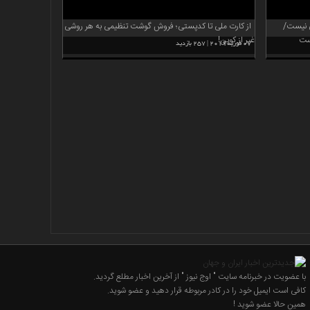
فی نیست/
از کارت ملی تا کدپستی؛ فروش گوشت تنظیمی به هر روشی
غیر از کوپن!
07 فوریه 2019 | 257 بازدید
با عضویت در خبرنامه سایت " اوج نیوز " از آخرین اخبار مطلع گردید.
کافی است ایمیل خود را در کادر مربوطه قرار دهید و عضو شوید.
همین حالا عضو شوید !