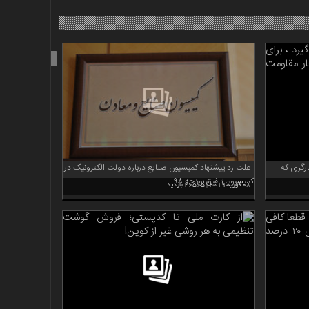
«
ی کارگری که
علت رد پیشنهاد کمیسیون صنایع درباره دولت الکترونیک در
کمیسیون تلفیق بودجه ۹۸
08 فوریه 2019 | 26565 بازدید