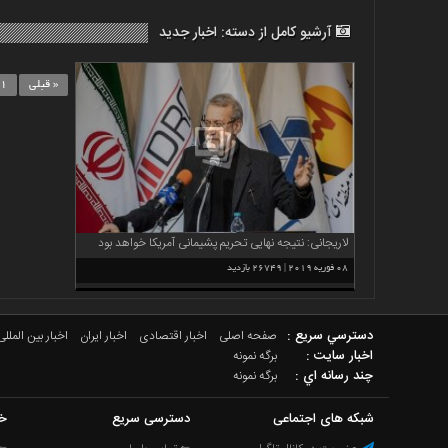
اخبار
آرشیو کامل از دسته:
اخبار جدید
حوادث
اخبار
سیاسی
« قبلی
1
اخبار
فرهنگی
منوی
اصلی
صفحه
لاریجانی: نتیجه نهایی تحریم پشیمانی آمریکا خواهد بود
اصلی
اخبار
08 فوریه 2019 | 26749 بازدید
اقتصادی
اخبار
دسترسي سريع :
صفحه اصلی
اخبار اقتصادی
اخبار ایران
اخبار بین المللی
ایران
اخبار سایت :
برگه نمونه
اخبار
چند رسانه اي :
برگه نمونه
بین
شبکه های اجتماعی
دسترسی سریع
خب
المللی