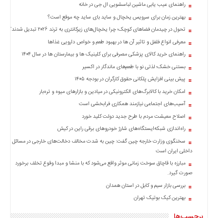
راهنمای عیب یابی ماشین لباسشویی ال جی در خانه
بهترین زمان برای سرویس یخچال و ساید بای ساید چه موقع است؟
تحول در چیدمان فضاهای کوچک؛ چرا یخچال‌های زیرکانتری به ترند ۲۰۲۶ تبدیل شدند؟
معرفی انواع فلفل و تاثیر آن ‌ها در بهبود طعم و خواص دارویی غذاها
راهنمای خرید کالای پزشکی مصرفی برای کلینیک ها و بیمارستان ها در سال ۱۴۰۴
بستنی خشک؛ لذتی نو با طعم‌های ماندگار در اکسیر
پیش بینی افزایش پلکانی حقوق کارگران در بودجه ۱۴۰۵
امکان خرید با کالابرگ‌های الکترونیکی در میادین و بازارهای میوه و تره‌بار
آسیب‌های اجتماعی نیازمند همکاری فرابخشی است
اصلاح معیشت مردم با طرح جدید دولت کلید خورد
راه‌اندازی شبکه‌ایستگاه‌های شارژ خودروهای برقی راین در کیش
سخنگوی وزارت خارجه چین گفت: چین به شدت مخالف دخالت‌های خارجی در مسائل
داخلی ایران است
مبارزه با قاچاق سوخت زمانی موثر واقع می‌شود که با منشا و مبدا وقوع تخلف برخورد
صورت گیرد.
بررسی بازار سیم و کابل در استان همدان
بهترین کیک بوتیک تهران
برچسب‌ها