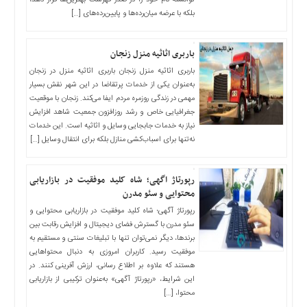
چند
بلکه با عرضه میان‌رده‌ها و پایین‌رده‌های […]
رسانه
برگه
نمونه
باربری اثاثیه منزل زنجان
باربری اثاثیه منزل زنجان باربری اثاثیه منزل در زنجان
به‌عنوان یکی از خدمات پرتقاضا در این شهر نقش بسیار
مهمی در زندگی روزمره مردم ایفا می‌کند. زنجان با موقعیت
جغرافیایی خاص و رشد روزافزون جمعیت شاهد افزایش
نیاز به خدمات جابجایی وسایل و اثاثیه است. این خدمات
نه‌تنها برای اسباب‌کشی منازل بلکه برای انتقال وسایل […]
رپورتاژ اگهی؛ شاه ‌کلید موفقیت در بازاریابی
محتوایی و سئو مدرن
رپورتاژ آگهی؛ شاه ‌کلید موفقیت در بازاریابی محتوایی و
سئو مدرن با گسترش فضای دیجیتال و افزایش رقابت بین
برندها، دیگر نمی‌توان تنها با تبلیغات سنتی و مستقیم به
موفقیت رسید. کاربران امروزی به ‌دنبال محتواهایی
هستند که علاوه بر اطلاع ‌رسانی، ارزش ‌آفرینی کنند. در
این شرایط، «رپورتاژ آگهی» به‌عنوان ترکیبی از بازاریابی
محتوا، […]