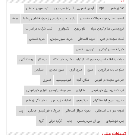
plc زیمنس
vps
آیفون تصویری 7 اینچ سیماران
اتوماسیون صنعتی
اهمیت حل نمونه سوالات امتحانی
بازدید سرزده‌ رئیسی از حوزه قضایی ‌پیشوا
بیمه
تروریستی اعلام کردن سپاه
تلویزیون
تکنولوژی
ثبت شرکت در امارات
ثبت شرکت در دبی
خرید اقساطی
خرید سرور مجازی
خرید قسطی
خرید قسطی گوشی
دوربین عکاسی
دولت به لطف تحریم مجبور شد از تولید داخل حمایت کند
دیدنگار
ریخته گری
سئو سایت در قزوین
سرور
سرور ابری
سرور مجازی
سیلیس
طراحی سایت در قزوین
غذای گربه
فروسیلیسیم
فناوری
قیمت خرید برق خورشیدی
متالوژی
مجموعه برقرسان | انرژی خورشیدی
مدیریت پیج اینستاگرام
میکروفون
نماینده زیمنس
نمایندگی زیمنس
نمونه سوالات امتحانی
نمونه سوال امتحانی
نیروگاه خورشیدی خانگی
پت
پنل خورشیدی
پی ال سی زیمنس
چاپ
کرکره برقی
گربه
تبلیغات متنی