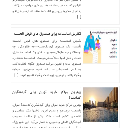
اخبار
به همین دلیل، هر ساله بسیاری از دانشجویان، کارمندان و
افرادی که به دلایل مختلف به این شهر مهاجرت می‌کنند،
اقتصادی
به دنبال مکان‌هایی برای اقامت هستند که از نظر هزینه و
اخبار
[…]
جدید
اخبار
نگارش اساسنامه برای صندوق‌ های قرض‌ الحسنه
حوادث
نگارش اساسنامه برای صندوق‌ های قرض‌ الحسنه
اخبار
تأسیس یک صندوق قرض‌الحسنه—چه خانوادگی، چه
سیاسی
دوستانه و چه سازمانی—بدون داشتن یک اساسنامه دقیق،
اخبار
شفاف و قابل اجرا عملاً ممکن نیست. اساسنامه نقشه راه
صندوق است و تعیین می‌کند صندوق چگونه فعالیت کند،
فرهنگی
چه کسی تصمیم‌گیرنده باشد، نحوه جمع‌آوری سرمایه
دسترسی
چگونه باشد و قوانین بازپرداخت چگونه تنظیم شوند. […]
سریع
صفحه
بهترین مراکز خرید تهران برای گردشگران
اصلی
کدامند؟
اخبار
بهترین مراکز خرید تهران برای گردشگران کدامند؟ تهران،
اقتصادی
پایتخت پرهیاهو و مدرن ایران، نه‌تنها مرکز سیاسی و
اقتصادی کشور است، بلکه یکی از مقاصد محبوب
اخبار
گردشگران داخلی و خارجی به شمار می‌آید. این شهر بزرگ
ایران