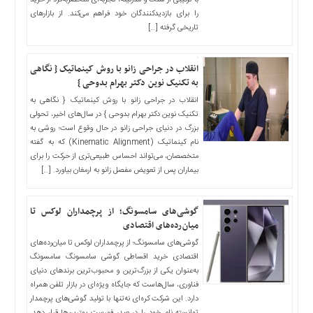
با ترکیبی از سنت و مدرنیته، تجربه‌ای منحصربه‌فرد از خرید
اخبار
را برای بازدیدکنندگان خود فراهم می‌کند. از بازارهای
بین
تاریخی گرفته […]
المللی
اخبار
انقلاب در جراحی زانو با روش کینماتیک { نگاهی
اقتصادی
به تکنیک نوین دکتر بهرام بدوحی }
اخبار
انقلاب در جراحی زانو با روش کینماتیک { نگاهی به
جدید
تکنیک نوین دکتر بهرام بدوحی } در سال‌های اخیر، تحولی
بزرگ در دنیای جراحی زانو در حال وقوع است؛ روشی به
اخبار
نام کینماتیک (Kinematic Alignment) که به گفته
حوادث
متخصصان، می‌تواند احساس طبیعی‌تری از حرکت را برای
اخبار
بیماران پس از تعویض مفصل زانو به ارمغان بیاورد. […]
سیاسی
اخبار
گوشی‌های سامسونگ؛ از پرچمداران لوکس تا
فرهنگی
میان‌رده‌های اقتصادی
گوشی‌های سامسونگ؛ از پرچمداران لوکس تا میان‌رده‌های
اخبار
اقتصادی خرید اقساطی گوشی سامسونگ سامسونگ
سایت
به‌عنوان یکی از بزرگ‌ترین و محبوب‌ترین برندهای دنیای
برگه
فناوری، سال‌هاست که جایگاه ویژه‌ای در بازار تلفن همراه
نمونه
دارد. این شرکت کره‌ای نه‌تنها با تولید گوشی‌های پرچمدار
توانسته نام خود را در صدر فهرست بهترین‌ها قرار دهد،