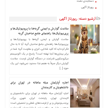
دسته‌بندی نشده
اخبار
رپورتاژ آگهی
حوادث
اخبار
آرشیو دسته:
رپورتاژ آگهی
سیاسی
اخبار
سلامت گوارش و ایمنی گربه‌ها با پروبیوتیک‌ها و
فرهنگی
پری‌بیوتیک‌ها: راهنمای جامع صاحبان گربه
سلامت گوارش و ایمنی گربه‌ها با پروبیوتیک‌ها و
منوی
پری‌بیوتیک‌ها: راهنمای جامع صاحبان گربه آیا تا به حال
اصلی
فکر کرده‌اید که کلید شادابی، انرژی و مقاومت گربه شما در
صفحه
برابر بیماری‌ها کجا نهفته است؟ پاسخ در یک اکوسیستم
اصلی
میکروسکوپی قدرتمند در دستگاه گوارش اوست. سلامت
گوارش دیگر صرفاً به هضم غذا محدود نمی‌شود؛ این یک
اخبار
حوزه […]
اقتصادی
اخبار
اجاره آپارتمان مبله ماهانه در تهران برای
ایران
دانشجویان و کارمندان
اخبار
اجاره آپارتمان مبله ماهانه در تهران برای دانشجویان و
بین
کارمندان تهران، پایتخت ایران، شهری بزرگ،
المللی
پرجنب‌وجوش و پر از فرصت‌های شغلی و تحصیلی است؛