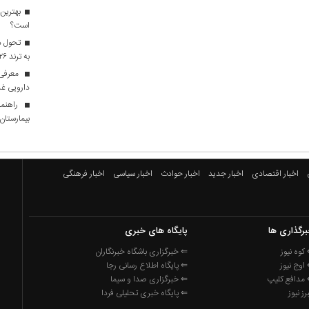
بهترین 
است؟
تحول در
به ترند ۲۰۲۶ تبدیل شدند؟
معرفی ا
دارویی غذ
راهنما
بیمارستان ه
اخبار اقتصادی
اخبار جدید
اخبار حوادث
اخبار سیاسی
اخبار فرهنگی
رگذاری ها
پایگاه های خبری
کوه نیوز
⇐ خبرگزاری باشگاه خبرنگاران
اوج نیوز
⇐ پایگاه اطلاع رسانی رجا
مدافع کلیپ
⇐ خبرگزاری صدا و سیما
برز نیوز
⇐ پایگاه خبری تحلیلی فردا