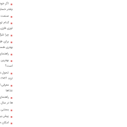
اگر خود
چقدر خسارت
صنعت کا
کدام تو
توری فلزی
چرا شرک
برای طب
بهتری هست
راهنمای
بهترین 
است؟
تحول در
ترند ۲۰۲۶ تبدیل شدند؟
معرفی ان
غذاها
راهنمای
ها در سال ۱۴۰۴
بستنی خ
پیش بینی
امکان خر