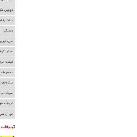
دوربین عک
دولت به ل
دیدنگار
سرور ابری
غذای گربه
قیمت خری
مجموعه بر
میکروفون
نمونه سوا
نیروگاه خ
پی ال سی
تبلیغات 