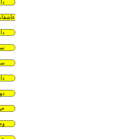
دا
عاشقان
دا
تم
سر
دا
دو
خر
وط
خر