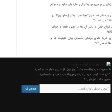
زمان برای سرویس یخچال و ساید بای ساید چه موقع
 چیدمان فضاهای کوچک؛ چرا یخچال‌های زیرکانتری
نواع فلفل و تاثیر آن ‌ها در بهبود طعم و خواص
اها
ی خرید کالای پزشکی مصرفی برای کلینیک ها و
ا در سال ۱۴۰۴
با عضویت در خبرنامه سایت " اوج نیوز " از آخرین اخبار مطلع گردید.
کافی است ایمیل خود را در کادر مربوطه قرار دهید و عضو شوید.
همین حالا عضو شوید !