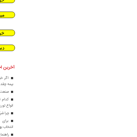
می
خر
دس
آخرین اخ
اگر خو
بیمه چقدر
صنعت کا
کدام ت
انواع تور
چرا شرک
برای ط
انتخاب ب
راهنمای