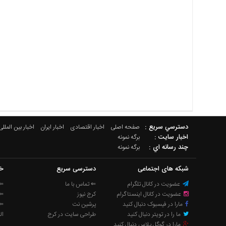
دسترسي سريع :
صفحه اصلی
اخبار اقتصادی
اخبار ایران
اخبار بین المللی
اخبار سایت :
برگه نمونه
چند رسانه اي :
برگه نمونه
شبکه های اجتماعی
دسترسی سریع
خب
عضویت در کانال تلگرام
⇐ تماس با ما
⇐ 
عضویت در کانال اینستاگرام
کرج نیوز
⇐ 
مارا در فیسبوک دنبال کنید
پرشین نت
⇐ 
ما را در تویتر دنبال کنید
طراحی سایت در کرج
ال
مارا در گوگل پلاس دنبال کنید