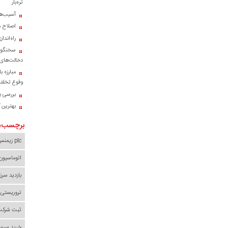
تره‌بار
آسیب‌ها
اصلاح م
راه‌اند
سخنگوی
دخالت‌های 
مبارزه ب
وقوع تخلف 
بررسی با
بهترین 
برچسب‌ه
plc زیمنس
اتوماسیون
بازدید سرز
تروریستی 
ثبت شرکت 
خرید سرور