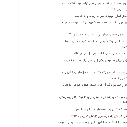
روی بیمه‌شده شما در طول سال گران شود، شرکت بیمه
 می‌پردازد؟
بل ایران؛ تولید داخلی که رقیب واردات شد
ری برای شما مناسب است؟ بررسی قیمت و خرید انواع
ت‌های صنعتی موفق، اول آنلاین دیده می‌شوند؟
یعت گردی و کوهنوردی سبک چه کتونی هایی انتخاب
ند؟
 عیب یابی ماشین لباسشویی ال جی در خانه
زمان برای سرویس یخچال و ساید بای ساید چه موقع
 چیدمان فضاهای کوچک؛ چرا یخچال‌های زیرکانتری به
واع فلفل و تاثیر آن ‌ها در بهبود طعم و خواص دارویی
 خرید کالای پزشکی مصرفی برای کلینیک ها و بیمارستان
شک؛ لذتی نو با طعم‌های ماندگار در اکسیر
 افزایش پلکانی حقوق کارگران در بودجه ۱۴۰۵
ید با کالابرگ‌های الکترونیکی در میادین و بازارهای میوه و