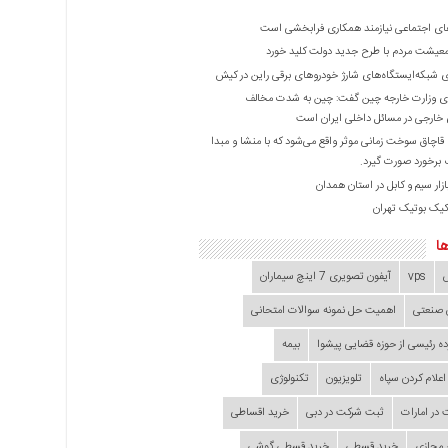
ی اجتماعی نیازمند همکاری فرابخشی است
عیشت مردم با طرح جدید دولت کلید خورد
ازی شبکه‌ایستگاه‌های شارژ خودروهای برقی راین در کیش
 وزارت خارجه چین گفت: چین به شدت مخالف
خارجی در مسائل داخلی ایران است
ا قاچاق سوخت زمانی موثر واقع می‌شود که با منشا و مبدا
برخورد صورت گیرد.
زار سیم و کابل در استان همدان
کیک بوتیک تهران
ا
vps
آیفون تصویری 7 اینچ سیماران
 صنعتی
اهمیت حل نمونه سوالات امتحانی
ده‌ رئیسی از حوزه قضایی ‌پیشوا
بیمه
اعلام کردن سپاه
تلویزیون
تکنولوژی
در امارات
ثبت شرکت در دبی
خرید اقساطی
 مجازی
خرید قسطی
خرید قسطی گوشی