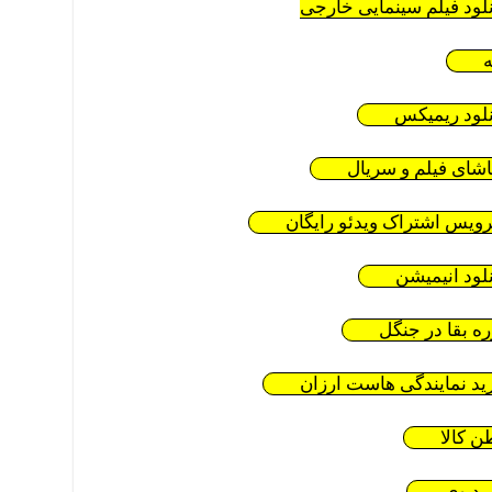
نلود فیلم سینمایی خارجی
ه
نلود ریمیکس
اشای فیلم و سریال
ویس اشتراک ویدئو رایگان
نلود انیمیشن
ره بقا در جنگل
ید نمایندگی هاست ارزان
ن کالا
ید وی