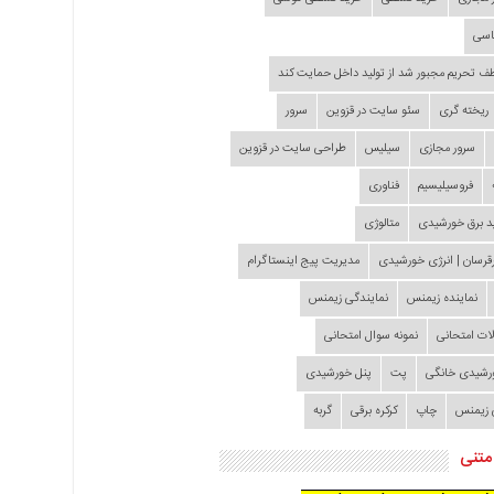
اسی
طف تحریم مجبور شد از تولید داخل حمایت کند
ریخته گری
سئو سایت در قزوین
سرور
سرور مجازی
سیلیس
طراحی سایت در قزوین
فروسیلیسیم
فناوری
د برق خورشیدی
متالوژی
قرسان | انرژی خورشیدی
مدیریت پیج اینستاگرام
نماینده زیمنس
نمایندگی زیمنس
لات امتحانی
نمونه سوال امتحانی
ورشیدی خانگی
پت
پنل خورشیدی
 زیمنس
چاپ
کرکره برقی
گربه
متنی