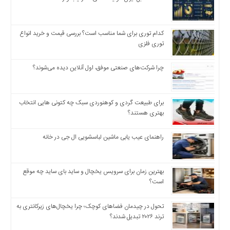
اخبار
اقتصادی
اخبار
کدام توری برای شما مناسب است؟ بررسی قیمت و خرید انواع
جدید
توری فلزی
اخبار
حوادث
چرا شرکت‌های صنعتی موفق، اول آنلاین دیده می‌شوند؟
اخبار
سیاسی
برای طبیعت گردی و کوهنوردی سبک چه کتونی هایی انتخاب
اخبار
بهتری هستند؟
فرهنگی
دسترسی
راهنمای عیب یابی ماشین لباسشویی ال جی در خانه
سریع
صفحه
بهترین زمان برای سرویس یخچال و ساید بای ساید چه موقع
اصلی
است؟
اخبار
اقتصادی
تحول در چیدمان فضاهای کوچک؛ چرا یخچال‌های زیرکانتری به
اخبار
ترند ۲۰۲۶ تبدیل شدند؟
ایران