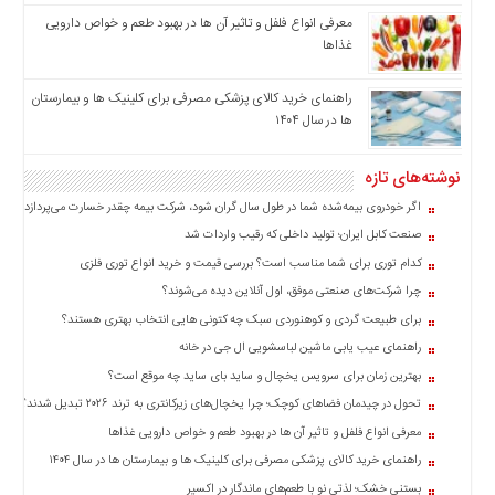
اخبار
معرفی انواع فلفل و تاثیر آن ‌ها در بهبود طعم و خواص دارویی
بین
غذاها
المللی
راهنمای خرید کالای پزشکی مصرفی برای کلینیک ها و بیمارستان
اخبار
ها در سال ۱۴۰۴
اقتصادی
اخبار
نوشته‌های تازه
جدید
اگر خودروی بیمه‌شده شما در طول سال گران شود، شرکت بیمه چقدر خسارت می‌پردازد؟
اخبار
صنعت کابل ایران؛ تولید داخلی که رقیب واردات شد
حوادث
کدام توری برای شما مناسب است؟ بررسی قیمت و خرید انواع توری فلزی
اخبار
چرا شرکت‌های صنعتی موفق، اول آنلاین دیده می‌شوند؟
سیاسی
برای طبیعت گردی و کوهنوردی سبک چه کتونی هایی انتخاب بهتری هستند؟
اخبار
راهنمای عیب یابی ماشین لباسشویی ال جی در خانه
فرهنگی
بهترین زمان برای سرویس یخچال و ساید بای ساید چه موقع است؟
اخبار
تحول در چیدمان فضاهای کوچک؛ چرا یخچال‌های زیرکانتری به ترند ۲۰۲۶ تبدیل شدند؟
سایت
معرفی انواع فلفل و تاثیر آن ‌ها در بهبود طعم و خواص دارویی غذاها
برگه
نمونه
راهنمای خرید کالای پزشکی مصرفی برای کلینیک ها و بیمارستان ها در سال ۱۴۰۴
بستنی خشک؛ لذتی نو با طعم‌های ماندگار در اکسیر