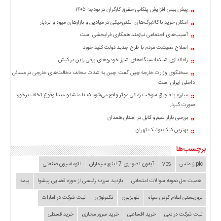
چند
پیش بینی افزایش پلکانی حقوق کارگران در بودجه ۱۴۰۵
رسانه
امکان خرید با کالابرگ‌های الکترونیکی در میادین و بازارهای میوه و تره‌بار
برگه
نمونه
آسیب‌های اجتماعی نیازمند همکاری فرابخشی است
اصلاح معیشت مردم با طرح جدید دولت کلید خورد
راه‌اندازی شبکه‌ایستگاه‌های شارژ خودروهای برقی راین در کیش
سخنگوی وزارت خارجه چین گفت: چین به شدت مخالف دخالت‌های خارجی در مسائل
داخلی ایران است
مبارزه با قاچاق سوخت زمانی موثر واقع می‌شود که با منشا و مبدا وقوع تخلف برخورد
صورت گیرد.
بررسی بازار سیم و کابل در استان همدان
بهترین کیک بوتیک تهران
برچسب‌ها
plc زیمنس
vps
آیفون تصویری 7 اینچ سیماران
اتوماسیون صنعتی
اهمیت حل نمونه سوالات امتحانی
بازدید سرزده‌ رئیسی از حوزه قضایی ‌پیشوا
بیمه
تروریستی اعلام کردن سپاه
تلویزیون
تکنولوژی
ثبت شرکت در امارات
ثبت شرکت در دبی
خرید اقساطی
خرید سرور مجازی
خرید قسطی