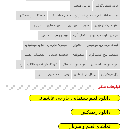
خرید قسطی گوشی
دوربین عکاسی
دولت به لطف تحریم مجبور شد از تولید داخل حمایت کند
دیدنگار
ریخته گری
سئو سایت در قزوین
سرور
سرور ابری
سرور مجازی
سیلیس
طراحی سایت در قزوین
غذای گربه
فروسیلیسیم
فناوری
قیمت خرید برق خورشیدی
متالوژی
مجموعه برقرسان | انرژی خورشیدی
مدیریت پیج اینستاگرام
میکروفون
نماینده زیمنس
نمایندگی زیمنس
نمونه سوالات امتحانی
نمونه سوال امتحانی
نیروگاه خورشیدی خانگی
پت
پنل خورشیدی
پی ال سی زیمنس
چاپ
کرکره برقی
گربه
تبلیغات متنی
دانلود فیلم سینمایی خارجی عاشقانه
دانلود ریمیکس
تماشای فیلم و سریال