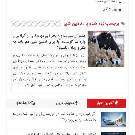
دسته‌بندی نشده
اخبار
رپورتاژ آگهی
حوادث
اخبار
برچسب زده شده با : تامین شیر
سیاسی
اخبار
هشدار نسبت به بحرانی مهم تر از گرانی و
فرهنگی
واردات گوشت؛ آیا برای تأمین شیر هم باید به
فکر واردات باشیم؟
منوی
این روزها خبرهای امیدوارکننده‌ای از صنعت دامپروری
اصلی
کشور به گوش نمی‌رسد. صنعتی که تأثیر مستقیم در تأمین
صفحه
سلامت افراد جامعه دارد، حالا در فضایی مه‌آلود و بدون
اصلی
تدبیر، در سراشیبی قرار گرفته است. برای درک این
وضعیت، کافی است به آماری که به تازگی در مرکز آمار
اخبار
منتشر شده است، نگاهی داشته باشید. آمار نشان […]
اقتصادی
اخبار
آخرین اخبار
محبوب ترین
دیدگاهها
ایران
اخبار
اگر خودروی بیمه‌شده شما در طول سال گران شود، شرکت بیمه
بین
چقدر خسارت می‌پردازد؟
المللی
صنعت کابل ایران؛ تولید داخلی که رقیب واردات شد