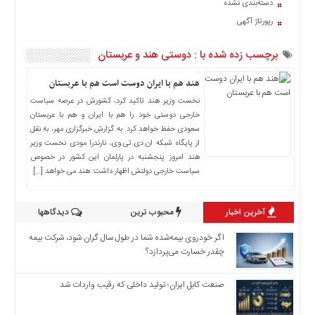
دسته‌بندی نشده
اخبار
رپورتاژ آگهی
حوادث
اخبار
برچسب زده شده با : دوستی هند و عربستان
سیاسی
اخبار
هند هم با ایران دوست است هم با عربستان
فرهنگی
نخست وزیر هند تاکید کرد، کشورش در عرصه سیاست
خارجی دوستی خود را هم با ایران و هم با عربستان
منوی
سعودی حفظ خواهد کرد. به گزارش خبرگزاری مهر، به نقل
اصلی
از پایگاه شبکه ان.دی.تی.وی، نارندرا مودی نخست وزیر
صفحه
هند امروز پنجشنبه در پارلمان این کشور در خصوص
اصلی
سیاست خارجی دولتش اظهار داشت: هند می خواهد […]
اخبار
اقتصادی
آخرین اخبار
محبوب ترین
دیدگاهها
اخبار
اگر خودروی بیمه‌شده شما در طول سال گران شود، شرکت بیمه
ایران
چقدر خسارت می‌پردازد؟
اخبار
بین
صنعت کابل ایران؛ تولید داخلی که رقیب واردات شد
المللی