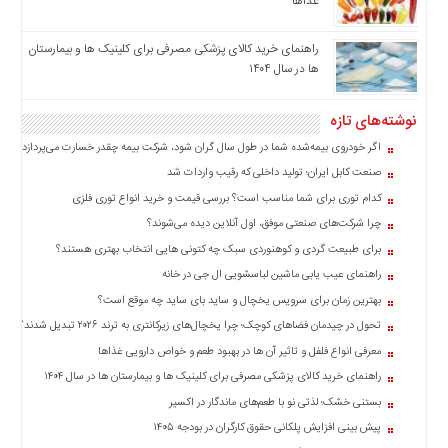
غذاها
اخبار
بین
راهنمای خرید کالای پزشکی مصرفی برای کلینیک ها و بیمارستان
المللی
ها در سال ۱۴۰۴
اخبار
اقتصادی
نوشته‌های تازه
اخبار
اگر خودروی بیمه‌شده شما در طول سال گران شود، شرکت بیمه چقدر خسارت می‌پردازد؟
جدید
صنعت کابل ایران؛ تولید داخلی که رقیب واردات شد
اخبار
کدام توری برای شما مناسب است؟ بررسی قیمت و خرید انواع توری فلزی
حوادث
چرا شرکت‌های صنعتی موفق، اول آنلاین دیده می‌شوند؟
اخبار
برای طبیعت گردی و کوهنوردی سبک چه کتونی هایی انتخاب بهتری هستند؟
سیاسی
راهنمای عیب یابی ماشین لباسشویی ال جی در خانه
اخبار
بهترین زمان برای سرویس یخچال و ساید بای ساید چه موقع است؟
فرهنگی
تحول در چیدمان فضاهای کوچک؛ چرا یخچال‌های زیرکانتری به ترند ۲۰۲۶ تبدیل شدند؟
اخبار
معرفی انواع فلفل و تاثیر آن ‌ها در بهبود طعم و خواص دارویی غذاها
سایت
راهنمای خرید کالای پزشکی مصرفی برای کلینیک ها و بیمارستان ها در سال ۱۴۰۴
برگه
بستنی خشک؛ لذتی نو با طعم‌های ماندگار در اکسیر
نمونه
پیش بینی افزایش پلکانی حقوق کارگران در بودجه ۱۴۰۵