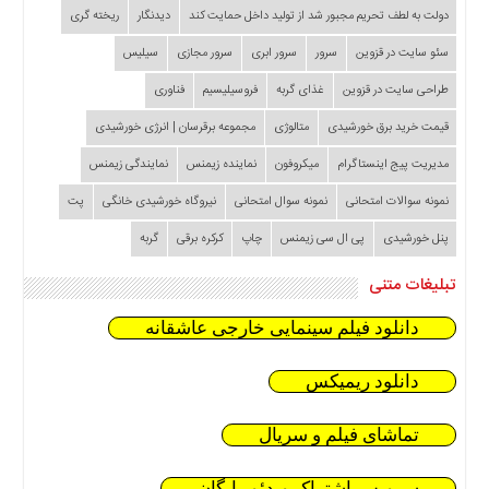
دولت به لطف تحریم مجبور شد از تولید داخل حمایت کند
دیدنگار
ریخته گری
سئو سایت در قزوین
سرور
سرور ابری
سرور مجازی
سیلیس
طراحی سایت در قزوین
غذای گربه
فروسیلیسیم
فناوری
قیمت خرید برق خورشیدی
متالوژی
مجموعه برقرسان | انرژی خورشیدی
مدیریت پیج اینستاگرام
میکروفون
نماینده زیمنس
نمایندگی زیمنس
نمونه سوالات امتحانی
نمونه سوال امتحانی
نیروگاه خورشیدی خانگی
پت
پنل خورشیدی
پی ال سی زیمنس
چاپ
کرکره برقی
گربه
تبلیغات متنی
دانلود فیلم سینمایی خارجی عاشقانه
دانلود ریمیکس
تماشای فیلم و سریال
سرویس اشتراک ویدئو رایگان