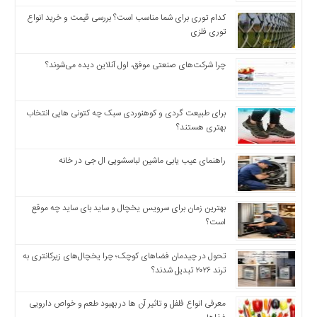
اخبار
اقتصادی
کدام توری برای شما مناسب است؟ بررسی قیمت و خرید انواع
توری فلزی
اخبار
جدید
چرا شرکت‌های صنعتی موفق، اول آنلاین دیده می‌شوند؟
اخبار
حوادث
اخبار
برای طبیعت گردی و کوهنوردی سبک چه کتونی هایی انتخاب
سیاسی
بهتری هستند؟
اخبار
فرهنگی
راهنمای عیب یابی ماشین لباسشویی ال جی در خانه
دسترسی
سریع
بهترین زمان برای سرویس یخچال و ساید بای ساید چه موقع
صفحه
است؟
اصلی
تحول در چیدمان فضاهای کوچک؛ چرا یخچال‌های زیرکانتری به
اخبار
ترند ۲۰۲۶ تبدیل شدند؟
اقتصادی
اخبار
معرفی انواع فلفل و تاثیر آن ‌ها در بهبود طعم و خواص دارویی
ایران