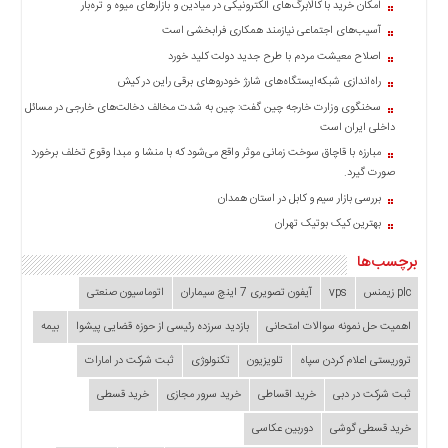
چند
امکان خرید با کالابرگ‌های الکترونیکی در میادین و بازارهای میوه و تره‌بار
رسانه
آسیب‌های اجتماعی نیازمند همکاری فرابخشی است
برگه
اصلاح معیشت مردم با طرح جدید دولت کلید خورد
نمونه
راه‌اندازی شبکه‌ایستگاه‌های شارژ خودروهای برقی راین در کیش
سخنگوی وزارت خارجه چین گفت: چین به شدت مخالف دخالت‌های خارجی در مسائل
داخلی ایران است
مبارزه با قاچاق سوخت زمانی موثر واقع می‌شود که با منشا و مبدا وقوع تخلف برخورد
صورت گیرد.
بررسی بازار سیم و کابل در استان همدان
بهترین کیک بوتیک تهران
برچسب‌ها
plc زیمنس
vps
آیفون تصویری 7 اینچ سیماران
اتوماسیون صنعتی
اهمیت حل نمونه سوالات امتحانی
بازدید سرزده‌ رئیسی از حوزه قضایی ‌پیشوا
بیمه
تروریستی اعلام کردن سپاه
تلویزیون
تکنولوژی
ثبت شرکت در امارات
ثبت شرکت در دبی
خرید اقساطی
خرید سرور مجازی
خرید قسطی
خرید قسطی گوشی
دوربین عکاسی