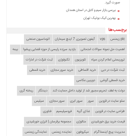
صورت گیرد.
بررسی بازار سیم و کابل در استان همدان
بهترین کیک بوتیک تهران
برچسب‌ها
plc زیمنس
vps
آیفون تصویری 7 اینچ سیماران
اتوماسیون صنعتی
اهمیت حل نمونه سوالات امتحانی
بازدید سرزده‌ رئیسی از حوزه قضایی ‌پیشوا
بیمه
تروریستی اعلام کردن سپاه
تلویزیون
تکنولوژی
ثبت شرکت در امارات
ثبت شرکت در دبی
خرید اقساطی
خرید سرور مجازی
خرید قسطی
خرید قسطی گوشی
دوربین عکاسی
دولت به لطف تحریم مجبور شد از تولید داخل حمایت کند
دیدنگار
ریخته گری
سئو سایت در قزوین
سرور
سرور ابری
سرور مجازی
سیلیس
طراحی سایت در قزوین
غذای گربه
فروسیلیسیم
فناوری
قیمت خرید برق خورشیدی
متالوژی
مجموعه برقرسان | انرژی خورشیدی
مدیریت پیج اینستاگرام
میکروفون
نماینده زیمنس
نمایندگی زیمنس