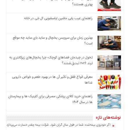
بهتری هستند؟
اخبار
بین
المللی
راهنمای عیب یابی ماشین لباسشویی ال جی در خانه
اخبار
اقتصادی
بهترین زمان برای سرویس یخچال و ساید بای ساید چه موقع
اخبار
است؟
جدید
اخبار
تحول در چیدمان فضاهای کوچک؛ چرا یخچال‌های زیرکانتری به
حوادث
ترند ۲۰۲۶ تبدیل شدند؟
اخبار
معرفی انواع فلفل و تاثیر آن ‌ها در بهبود طعم و خواص دارویی
سیاسی
غذاها
اخبار
فرهنگی
راهنمای خرید کالای پزشکی مصرفی برای کلینیک ها و بیمارستان
اخبار
ها در سال ۱۴۰۴
سایت
برگه
نوشته‌های تازه
نمونه
اگر خودروی بیمه‌شده شما در طول سال گران شود، شرکت بیمه چقدر خسارت می‌پردازد؟