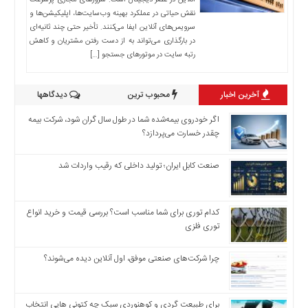
اخبار
آنلاین در عصر دیجیتال است. سرورهای مجازی پرسرعت
نقش حیاتی در عملکرد بهینه وب‌سایت‌ها، اپلیکیشن‌ها و
اقتصادی
سرویس‌های آنلاین ایفا می‌کنند. تأخیر حتی چند ثانیه‌ای
اخبار
در بارگذاری می‌تواند به از دست رفتن مشتریان و کاهش
جدید
رتبه سایت در موتورهای جستجو […]
اخبار
حوادث
آخرین اخبار
محبوب ترین
دیدگاهها
اخبار
اگر خودروی بیمه‌شده شما در طول سال گران شود، شرکت بیمه
سیاسی
چقدر خسارت می‌پردازد؟
اخبار
فرهنگی
صنعت کابل ایران؛ تولید داخلی که رقیب واردات شد
دسترسی
سریع
کدام توری برای شما مناسب است؟ بررسی قیمت و خرید انواع
صفحه
توری فلزی
اصلی
اخبار
چرا شرکت‌های صنعتی موفق، اول آنلاین دیده می‌شوند؟
اقتصادی
اخبار
ایران
برای طبیعت گردی و کوهنوردی سبک چه کتونی هایی انتخاب