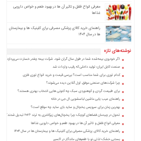
اخبار
معرفی انواع فلفل و تاثیر آن ‌ها در بهبود طعم و خواص دارویی
بین
غذاها
المللی
راهنمای خرید کالای پزشکی مصرفی برای کلینیک ها و بیمارستان
اخبار
ها در سال ۱۴۰۴
اقتصادی
اخبار
نوشته‌های تازه
جدید
اگر خودروی بیمه‌شده شما در طول سال گران شود، شرکت بیمه چقدر خسارت می‌پردازد؟
اخبار
صنعت کابل ایران؛ تولید داخلی که رقیب واردات شد
حوادث
کدام توری برای شما مناسب است؟ بررسی قیمت و خرید انواع توری فلزی
اخبار
چرا شرکت‌های صنعتی موفق، اول آنلاین دیده می‌شوند؟
سیاسی
برای طبیعت گردی و کوهنوردی سبک چه کتونی هایی انتخاب بهتری هستند؟
اخبار
راهنمای عیب یابی ماشین لباسشویی ال جی در خانه
فرهنگی
بهترین زمان برای سرویس یخچال و ساید بای ساید چه موقع است؟
اخبار
تحول در چیدمان فضاهای کوچک؛ چرا یخچال‌های زیرکانتری به ترند ۲۰۲۶ تبدیل شدند؟
سایت
معرفی انواع فلفل و تاثیر آن ‌ها در بهبود طعم و خواص دارویی غذاها
برگه
نمونه
راهنمای خرید کالای پزشکی مصرفی برای کلینیک ها و بیمارستان ها در سال ۱۴۰۴
بستنی خشک؛ لذتی نو با طعم‌های ماندگار در اکسیر