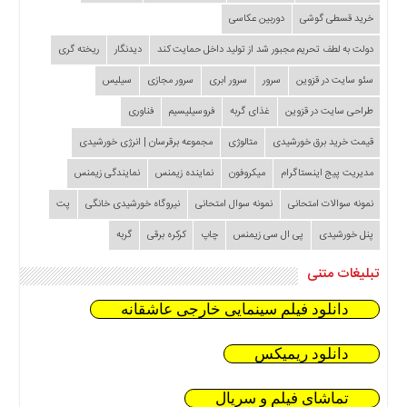
خرید قسطی گوشی
دوربین عکاسی
دولت به لطف تحریم مجبور شد از تولید داخل حمایت کند
دیدنگار
ریخته گری
سئو سایت در قزوین
سرور
سرور ابری
سرور مجازی
سیلیس
طراحی سایت در قزوین
غذای گربه
فروسیلیسیم
فناوری
قیمت خرید برق خورشیدی
متالوژی
مجموعه برقرسان | انرژی خورشیدی
مدیریت پیج اینستاگرام
میکروفون
نماینده زیمنس
نمایندگی زیمنس
نمونه سوالات امتحانی
نمونه سوال امتحانی
نیروگاه خورشیدی خانگی
پت
پنل خورشیدی
پی ال سی زیمنس
چاپ
کرکره برقی
گربه
تبلیغات متنی
دانلود فیلم سینمایی خارجی عاشقانه
دانلود ریمیکس
تماشای فیلم و سریال