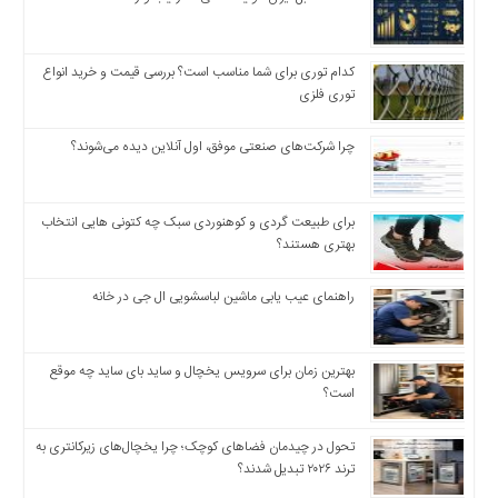
اخبار
اقتصادی
اخبار
کدام توری برای شما مناسب است؟ بررسی قیمت و خرید انواع
جدید
توری فلزی
اخبار
حوادث
چرا شرکت‌های صنعتی موفق، اول آنلاین دیده می‌شوند؟
اخبار
سیاسی
برای طبیعت گردی و کوهنوردی سبک چه کتونی هایی انتخاب
اخبار
بهتری هستند؟
فرهنگی
دسترسی
راهنمای عیب یابی ماشین لباسشویی ال جی در خانه
سریع
صفحه
بهترین زمان برای سرویس یخچال و ساید بای ساید چه موقع
اصلی
است؟
اخبار
اقتصادی
تحول در چیدمان فضاهای کوچک؛ چرا یخچال‌های زیرکانتری به
اخبار
ترند ۲۰۲۶ تبدیل شدند؟
ایران