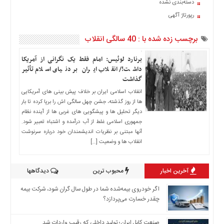
دسته‌بندی نشده
اخبار
رپورتاژ آگهی
حوادث
اخبار
برچسب زده شده با : 40 سالگی انقلاب
سیاسی
اخبار
برنارد لوئیس: امام فقط یک نگرانی از آمریکا
فرهنگی
داشت!/ انقلاب ایران بر دنیای اسلام تأثیر
گذاشت
منوی
انقلاب اسلامی ایران بر خلاف پیش بینی های آمریکایی
اصلی
ها از روز گذشته، جشن چهل سالگی اش را برپا کرده تا بار
صفحه
دیگر تحلیل ها و پیشگویی های غربی ها از آینده نظام
اصلی
جمهوری اسلامی غلط از آب درآمده و اشتباه تعبیر شود.
آنها مبتنی بر نظریات اندیشمندان خود درباره سرنوشت
اخبار
انقلاب ها و وضعیت […]
اقتصادی
اخبار
آخرین اخبار
محبوب ترین
دیدگاهها
ایران
اخبار
اگر خودروی بیمه‌شده شما در طول سال گران شود، شرکت بیمه
بین
چقدر خسارت می‌پردازد؟
المللی
صنعت کابل ایران؛ تولید داخلی که رقیب واردات شد