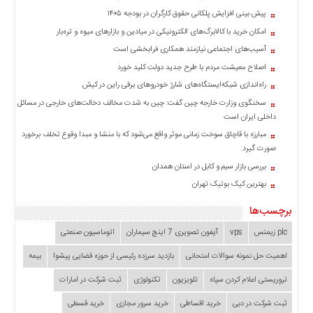
چند
پیش بینی افزایش پلکانی حقوق کارگران در بودجه ۱۴۰۵
رسانه
امکان خرید با کالابرگ‌های الکترونیکی در میادین و بازارهای میوه و تره‌بار
برگه
نمونه
آسیب‌های اجتماعی نیازمند همکاری فرابخشی است
اصلاح معیشت مردم با طرح جدید دولت کلید خورد
راه‌اندازی شبکه‌ایستگاه‌های شارژ خودروهای برقی راین در کیش
سخنگوی وزارت خارجه چین گفت: چین به شدت مخالف دخالت‌های خارجی در مسائل
داخلی ایران است
مبارزه با قاچاق سوخت زمانی موثر واقع می‌شود که با منشا و مبدا وقوع تخلف برخورد
صورت گیرد.
بررسی بازار سیم و کابل در استان همدان
بهترین کیک بوتیک تهران
برچسب‌ها
plc زیمنس
vps
آیفون تصویری 7 اینچ سیماران
اتوماسیون صنعتی
اهمیت حل نمونه سوالات امتحانی
بازدید سرزده‌ رئیسی از حوزه قضایی ‌پیشوا
بیمه
تروریستی اعلام کردن سپاه
تلویزیون
تکنولوژی
ثبت شرکت در امارات
ثبت شرکت در دبی
خرید اقساطی
خرید سرور مجازی
خرید قسطی