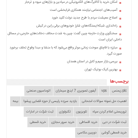
امکان خرید با کالابرگ‌های الکترونیکی در میادین و بازارهای میوه و تره‌بار
آسیب‌های اجتماعی نیازمند همکاری فرابخشی است
اصلاح معیشت مردم با طرح جدید دولت کلید خورد
راه‌اندازی شبکه‌ایستگاه‌های شارژ خودروهای برقی راین در کیش
سخنگوی وزارت خارجه چین گفت: چین به شدت مخالف دخالت‌های خارجی در مسائل
داخلی ایران است
مبارزه با قاچاق سوخت زمانی موثر واقع می‌شود که با منشا و مبدا وقوع تخلف برخورد
صورت گیرد.
بررسی بازار سیم و کابل در استان همدان
بهترین کیک بوتیک تهران
برچسب‌ها
plc زیمنس
vps
آیفون تصویری 7 اینچ سیماران
اتوماسیون صنعتی
اهمیت حل نمونه سوالات امتحانی
بازدید سرزده‌ رئیسی از حوزه قضایی ‌پیشوا
بیمه
تروریستی اعلام کردن سپاه
تلویزیون
تکنولوژی
ثبت شرکت در امارات
ثبت شرکت در دبی
خرید اقساطی
خرید سرور مجازی
خرید قسطی
خرید قسطی گوشی
دوربین عکاسی