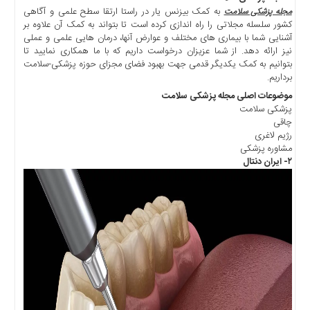
اخبار
به کمک بیزنس یار در راستا ارتقا سطح علمی و آگاهی
مجله پزشکی سلامت
اقتصادی
کشور سلسله مجلاتی را راه اندازی کرده است تا بتواند به کمک آن علاوه بر
اخبار
آشنایی شما با بیماری های مختلف و عوارض آنها، درمان هایی علمی و عملی
جدید
نیز ارائه دهد. از شما عزیزان درخواست داریم که با ما همکاری نمایید تا
بتوانیم به کمک یکدیگر قدمی جهت بهبود فضای مجزای حوزه پزشکی-سلامت
اخبار
برداریم.
حوادث
موضوعات اصلی مجله پزشکی سلامت
اخبار
پزشکی سلامت
سیاسی
چاقی
رژیم لاغری
اخبار
مشاوره پزشکی
فرهنگی
۲- ایران دنتال
دسترسی
سریع
صفحه
اصلی
اخبار
اقتصادی
اخبار
ایران