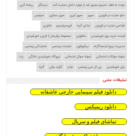
دولت به لطف تحریم مجبور شد از تولید داخل حمایت کند
دیدنگار
ریخته گری
سئو سایت در قزوین
سرور
سرور ابری
سرور مجازی
سیلیس
طراحی سایت در قزوین
غذای گربه
فروسیلیسیم
فناوری
قیمت خرید برق خورشیدی
متالوژی
مجموعه برقرسان | انرژی خورشیدی
مدیریت پیج اینستاگرام
میکروفون
نماینده زیمنس
نمایندگی زیمنس
نمونه سوالات امتحانی
نمونه سوال امتحانی
نیروگاه خورشیدی خانگی
پت
پنل خورشیدی
پی ال سی زیمنس
چاپ
کرکره برقی
گربه
تبلیغات متنی
دانلود فیلم سینمایی خارجی عاشقانه
دانلود ریمیکس
تماشای فیلم و سریال