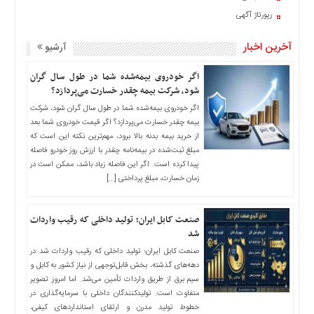
اخبار
رپورتاژ آگهی
حوادث
اخبار
آخرین اخبار
آرشیو
سیاسی
اگر خودروی بیمه‌شده شما در طول سال گران
اخبار
شود، شرکت بیمه چقدر خسارت می‌پردازد؟
فرهنگی
اگر خودروی بیمه‌شده شما در طول سال گران شود، شرکت
منوی
بیمه چقدر خسارت می‌پردازد؟ اگر قیمت خودروی شما بعد
اصلی
از خرید بیمه بدنه بالا برود، مهم‌ترین نکته این است که
مبلغ ثبت‌شده در بیمه‌نامه چقدر با ارزش روز خودرو فاصله
صفحه
پیدا کرده است. اگر این فاصله زیاد باشد، ممکن است در
اصلی
زمان خسارت، مبلغ پرداختی […]
اخبار
اقتصادی
صنعت کابل ایران؛ تولید داخلی که رقیب واردات
اخبار
شد
ایران
صنعت کابل ایران؛ تولید داخلی که رقیب واردات شد در
اخبار
دهه‌های گذشته، بخش قابل‌توجهی از نیاز کشور به کابل و
بین
سیم برق از طریق واردات تأمین می‌شد. اما امروز تصویر
المللی
متفاوت است. تولیدکنندگان داخلی با سرمایه‌گذاری در
خطوط تولید مدرن و ارتقای استانداردهای کیفی،