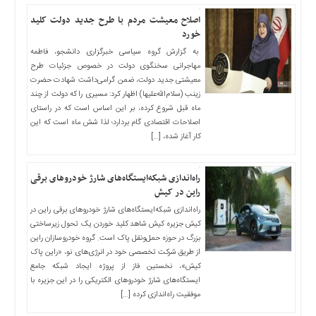
اصلاح معیشت مردم با طرح جدید دولت کلید
خورد
به گزارش گروه سیاسی خبرگزاری دانشجو، فاطمه
مهاجرانی سخنگوی دولت در خصوص جزئیات طرح
معیشتی جدید دولت، ضمن گرامی‌داشت شهادت حضرت
زینب (سلام‌الله‌علیها) اظهار کرد: مسیری را که دولت از چند
ماه قبل شروع کرده، بر این اساس است که در راستای
اصلاحات اقتصادی گام بردارد؛ لذا شش ماه است که این
کار آغاز شده، […]
راه‌اندازی شبکه‌ایستگاه‌های شارژ خودروهای برقی
راین در کیش
راه‌اندازی شبکه‌ایستگاه‌های شارژ خودروهای برقی راین در
کیش جزیره کیش شاهد کلید خوردن یک تحول زیرساختی
بزرگ در حوزه حمل‌ونقل پاک است. گروه خودروسازان راین
از طریق شرکت تخصصی خود در انرژی‌های نو، «راین پاک
کیش»، نخستین فاز از پروژه ایجاد شبکه جامع
ایستگاه‌های شارژ خودروهای الکتریکی را در این جزیره با
موفقیت راه‌اندازی کرده […]