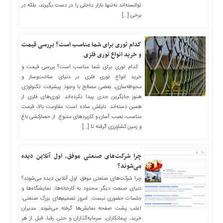
اخبار
توانسته‌اند نه‌تنها بازار داخلی را در دست بگیرند، بلکه در
اقتصادی
برخی […]
اخبار
جدید
کدام توری برای شما مناسب است؟ بررسی قیمت
اخبار
و خرید انواع توری فلزی
حوادث
کدام توری برای شما مناسب است؟ بررسی قیمت و
اخبار
خرید انواع توری فلزی در دنیای ساخت‌وساز و
سیاسی
محوطه‌سازی، بعضی مصالح با وجود پیشرفت تکنولوژی
هنوز جایگزین جدی پیدا نکرده‌اند. توری‌های فلزی از
اخبار
همین دسته‌اند. دلیلش ساده است: مقاومت بالا، قیمت
فرهنگی
مناسب، نصب آسان و کاربردهای متنوع. از حصارکشی باغ
و زمین کشاورزی گرفته تا […]
دسترسی
سریع
صفحه
چرا شرکت‌های صنعتی موفق، اول آنلاین دیده
می‌شوند؟
اصلی
چرا شرکت‌های صنعتی موفق، اول آنلاین دیده می‌شوند؟
اخبار
دنیای صنعت دیگر محدود به کارخانه‌ها، نمایشگاه‌ها و
اقتصادی
جلسات حضوری نیست. امروز تصمیم‌های بزرگ صنعتی،
اخبار
اغلب پشت صفحه نمایش‌ها گرفته می‌شوند. مدیران
ایران
خرید، پیمانکاران، سرمایه‌گذاران و حتی رقبا، قبل از هر