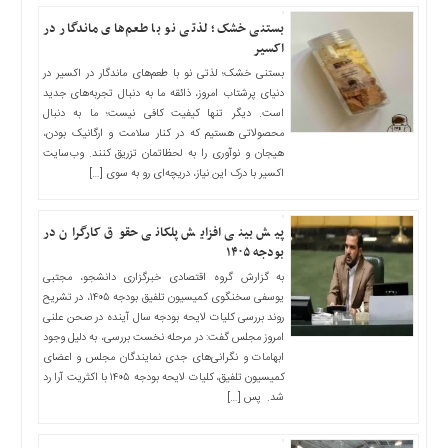
بستنی خشک؛ لذتی نو با طعم‌های ماندگار در
اکسیر
بستنی خشک؛ لذتی نو با طعم‌های ماندگار در اکسیر در
دنیای پرشتاب امروز، ذائقه ما به دنبال تجربه‌های جدید
است. دیگر تنها کیفیت کافی نیست؛ ما به دنبال
محصولاتی هستیم که در کنار سلامت و ارگانیک بودن،
هیجان و نوآوری را به لحظاتمان تزریق کنند. وب‌سایت
اکسیر با درک این نیاز، دریچه‌ای رو به سوی […]
پیش بینی افزایش پلکانی حقوق کارگران در
بودجه ۱۴۰۵
به گزارش گروه اقتصادی خبرگزاری دانشجو، مجتبی
یوسفی سخنگوی کمیسیون تلفیق بودجه ۱۴۰۵، در تشریح
روند بررسی کلیات لایحه بودجه سال آینده در صحن علنی
امروز مجلس گفت: در مرحله نخست بررسی، به دلیل وجود
ابهامات و نگرانی‌های جدی نمایندگان مجلس و اعضای
کمیسیون تلفیق، کلیات لایحه بودجه ۱۴۰۵ با اکثریت آرا رد
شد. پس […]