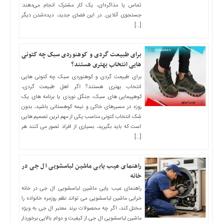
تماس یا مذاکره‌ای، یک کار مشترک انجام می‌دهند:
اخبار
جستجوی آنلاین. در این فضای جدید، دیده‌شدن دیگر
بین
[…]
المللی
اخبار
برای طبیعت گردی و کوهنوردی سبک چه کتونی
اقتصادی
هایی انتخاب بهتری هستند؟
اخبار
برای طبیعت گردی و کوهنوردی سبک چه کتونی هایی
جدید
انتخاب بهتری هستند؟ اگر اهل طبیعت گردی،
اخبار
کوهپیمایی های سبک، جنگل نوردی یا برنامه های یک
حوادث
روزه در مسیرهای خاکی و نیمه کوهستانی باشید، بدون
شک انتخاب کتونی مناسب یکی از مهم ترین تصمیم هایی
اخبار
است که باید بگیرید، بسیاری از افراد تصور می کنند هر
سیاسی
[…]
اخبار
فرهنگی
راهنمای عیب یابی ماشین لباسشویی ال جی در
اخبار
خانه
سایت
راهنمای عیب یابی ماشین لباسشویی ال جی در خانه
برگه
خرابی ماشین لباسشویی می تواند نظم روزمره خانواده را
نمونه
مختل کند، اگر چه محصولات برند معتبر ال جی به ویژه
ماشین لباسشویی ال جی از کیفیت و دوام بالایی برخوردار