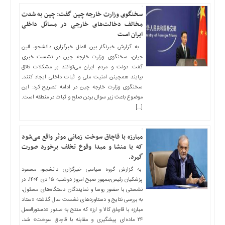
سخنگوی وزارت خارجه چین گفت: چین به شدت
مخالف دخالت‌های خارجی در مسائل داخلی
ایران است
به گزارش خبرنگار بین الملل خبرگزاری دانشجو، الین
جیان، سخنگوی وزارت خارجه چین در نشست خبری
گفت: دولت و مردم ایران می‌توانند بر مشکلات فائق
بیایند همچینن امنیت ملی و ثبات داخلی ایجاد کنند.
سخنگوی وزارت خارجه چین در ادامه تصریح کرد: این
موضوع باعث زیر سوال بردن صلح و ثبات در منطقه است.
[…]
مبارزه با قاچاق سوخت زمانی موثر واقع می‌شود
که با منشا و مبدا وقوع تخلف برخورد صورت
گیرد.
به گزارش گروه سیاسی خبرگزاری دانشجو، مسعود
پزشکیان رئیس‌جمهور صبح امروز دوشنبه ۱۵ دی ۱۴۰۴، در
نشستی با حضور روسا و نمایندگان دستگاه‌های مسئول،
به بررسی نتایج و دستاورد‌های نشست سال گذشته «ستاد
مبارزه با قاچاق کالا و ارز» که منتج به صدور «دستورالعمل
۲۴ ماده‌ای پیشگیری و مقابله با قاچاق سوخت» شد،