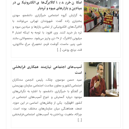
امکان خرید با کالابرگ‌های الکترونیکی در
میادین و بازارهای میوه و تره‌بار
به گزارش گروه اجتماعی خبرگزاری دانشجو، مهدی
بختیاری زاده گفت: شهروندان تهرانی می‌توانند با
کالابرگ‌های الکترونیکی از تمامی بازار‌ها و میادین میوه و
تره بار خرید کنند. وی افزود: با توجه به اینکه اعتبار ۴
میلیونی کالابرگ از ۲۰ دی واریز می‌شود، محصولاتی مانند
شیر، پنیر، ماست، گوشت قرمز، تخم‌مرغ، مرغ، ماکارونی،
قند، برنج، روغن، […]
آسیب‌های اجتماعی نیازمند همکاری فرابخشی
است
سید حسن موسوی چلک، رئیس انجمن مددکاران
اجتماعی کشور و معاون سلامت اجتماعی سازمان بهزیستی
در گفتگو با خبرگزاری دانشجو، با اشاره به نگرانی‌های
موجود درباره گسترش و تنوع آسیب‌های اجتماعی در
کشور، اظهارکرد: یکی از چالش‌های اساسی در این حوزه،
ضعف هماهنگی میان سازمان‌های مختلف بوده است.
چراکه، ماهیت پرداختن به آسیب‌های اجتماعی فرابخشی
[…]