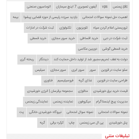
plc زیمنس
vps
آیفون تصویری 7 اینچ سیماران
اتوماسیون صنعتی
اهمیت حل نمونه سوالات امتحانی
بازدید سرزده‌ رئیسی از حوزه قضایی ‌پیشوا
بیمه
تروریستی اعلام کردن سپاه
تلویزیون
تکنولوژی
ثبت شرکت در امارات
ثبت شرکت در دبی
خرید اقساطی
خرید سرور مجازی
خرید قسطی
خرید قسطی گوشی
دوربین عکاسی
دولت به لطف تحریم مجبور شد از تولید داخل حمایت کند
دیدنگار
ریخته گری
سئو سایت در قزوین
سرور
سرور ابری
سرور مجازی
سیلیس
طراحی سایت در قزوین
غذای گربه
فروسیلیسیم
فناوری
قیمت خرید برق خورشیدی
متالوژی
مجموعه برقرسان | انرژی خورشیدی
مدیریت پیج اینستاگرام
میکروفون
نماینده زیمنس
نمایندگی زیمنس
نمونه سوالات امتحانی
نمونه سوال امتحانی
نیروگاه خورشیدی خانگی
پت
پنل خورشیدی
پی ال سی زیمنس
چاپ
کرکره برقی
گربه
تبلیغات متنی