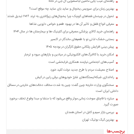
راهنمای عیب یابی ماشین لباسشویی ال جی در خانه
بهترین زمان برای سرویس یخچال و ساید بای ساید چه موقع است؟
تحول در چیدمان فضاهای کوچک؛ چرا یخچال‌های زیرکانتری به ترند ۲۰۲۶ تبدیل شدند؟
معرفی انواع فلفل و تاثیر آن ‌ها در بهبود طعم و خواص دارویی غذاها
راهنمای خرید کالای پزشکی مصرفی برای کلینیک ها و بیمارستان ها در سال ۱۴۰۴
بستنی خشک؛ لذتی نو با طعم‌های ماندگار در اکسیر
پیش بینی افزایش پلکانی حقوق کارگران در بودجه ۱۴۰۵
امکان خرید با کالابرگ‌های الکترونیکی در میادین و بازارهای میوه و تره‌بار
آسیب‌های اجتماعی نیازمند همکاری فرابخشی است
اصلاح معیشت مردم با طرح جدید دولت کلید خورد
راه‌اندازی شبکه‌ایستگاه‌های شارژ خودروهای برقی راین در کیش
سخنگوی وزارت خارجه چین گفت: چین به شدت مخالف دخالت‌های خارجی در مسائل
داخلی ایران است
مبارزه با قاچاق سوخت زمانی موثر واقع می‌شود که با منشا و مبدا وقوع تخلف برخورد
صورت گیرد.
بررسی بازار سیم و کابل در استان همدان
بهترین کیک بوتیک تهران
برچسب‌ها