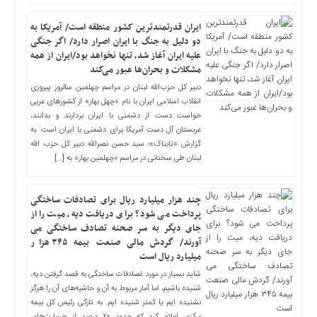
چند
رسانه
ایران قدرتمندترین کشور منطقه است/ آمریکا به
برگه
دو دلیل به جنگ با ایران اصرار دارد/ اگر جنگی
نمونه
علیه ایران آغاز شد، تنها نخواهد بود/ایران از همه
مشکلات و بحران‌ها عبور می‌کند
دبیر کل حزب‌الله لبنان در مراسم چهلمین سالروز پیروزی
انقلاب اسلامی ایران با نام «چهل بهار» از کشورهای عربی
خواست دست از دشمنی با ایران بردارند و بدانند،
عربستان آل دست آمریکا برای دشمنی با ایران است. به
گزارش «تابناک»؛ سید حسن نصرالله دبیر کل حزب الله
لبنان طی سخنانی در مراسم «چهلمین بهار» به […]
چند هزار میلیارد ریال برای تصادفات ساختگی
پرداخت می شود؟ برای دریافت دیه، میت را از
جای دیگر به سر صحنه تصادف ساختگی می
آورند/ گردش مالی صنعت بیمه ۳۴۵ هزار
میلیارد ریال است
شاید بسیار در مورد تصادفات ساختگی به قصد گرفتن دیه،
شنیده باشیم، اما آمار مربوط به آن و حاشیه‌های آن را هرگز
نشنیده ایم یا کمتر شنیده ایم. به تازگی رئیس کل بیمه
مرکزی اعلام کرد که حدود ۲۰ درصد از خسارت‌های