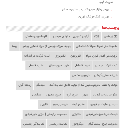
صورت گیرد.
بررسی بازار سیم و کابل در استان همدان
بهترین کیک بوتیک تهران
برچسب‌ها
plc زیمنس
vps
آیفون تصویری 7 اینچ سیماران
اتوماسیون صنعتی
اهمیت حل نمونه سوالات امتحانی
بازدید سرزده‌ رئیسی از حوزه قضایی ‌پیشوا
بیمه
تروریستی اعلام کردن سپاه
تلویزیون
تکنولوژی
ثبت شرکت در امارات
ثبت شرکت در دبی
خرید اقساطی
خرید سرور مجازی
خرید قسطی
خرید قسطی گوشی
دوربین عکاسی
دولت به لطف تحریم مجبور شد از تولید داخل حمایت کند
دیدنگار
ریخته گری
سئو سایت در قزوین
سرور
سرور ابری
سرور مجازی
سیلیس
طراحی سایت در قزوین
غذای گربه
فروسیلیسیم
فناوری
قیمت خرید برق خورشیدی
متالوژی
مجموعه برقرسان | انرژی خورشیدی
مدیریت پیج اینستاگرام
میکروفون
نماینده زیمنس
نمایندگی زیمنس