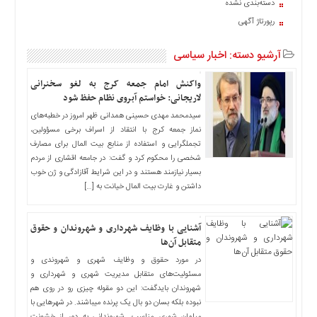
دسته‌بندی نشده
اخبار
رپورتاژ آگهی
حوادث
اخبار
آرشیو دسته:
اخبار سیاسی
سیاسی
اخبار
واکنش امام جمعه کرج به لغو سخنرانی
فرهنگی
لاریجانی: خواستم آبروی نظام حفظ شود
سیدمحمد مهدی حسینی همدانی ظهر امروز در خطبه‌های
منوی
نماز جمعه کرج با انتقاد از اسراف برخی مسؤولین،
اصلی
تجملگرایی و استفاده از منابع بیت المال برای مصارف
صفحه
شخصی را محکوم کرد و گفت: در جامعه اقشاری از مردم
اصلی
بسیار نیازمند هستند و در این شرایط آقازادگی و ژن خوب
داشتن و غارت بیت المال خیانت به […]
اخبار
اقتصادی
آشنایی با وظایف شهرداری و شهروندان و حقوق
اخبار
متقابل آن‌ها
ایران
در مورد حقوق و وظایف شهری و شهروندی و
اخبار
مسئولیت‌های متقابل مدیریت شهری و شهرداری و
بین
شهروندان بایدگفت: این دو مقوله چیزی رو در روی هم
المللی
نبوده بلکه بسان دو بال یک پرنده میباشند. در شهر‌هایی با