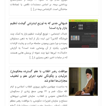
پرداختی بیمه، بر اساس مستندات ناقص یا تصادفات
ساختگی است. کارشناس بیمه در […]
شبهاتی جدی که به توزیع اینترنتی گوشت تنظیم
بازار وارد است!
تابناک اجتماعی – توزیع گوشت تنظیم بازار به کمک چند
فروشگاه آنلاین؟ این ایده بکر از کجا به ذهن مسئولان
رسیده و چرا بدون پیمودن سلسله مراتب و رعایت الزامات
قانونی، یکباره از آن رونمایی شده است؟ به گزارش
«تابناک»؛ این‌ها تنها چند نمونه از پرسش هایی هستند
که در ساعات اخیر، ذهن بسیاری از […]
موافقت رهبر انقلاب با عفو گسترده محکومان/
جزئیات و چگونگی نحوه اجرای عفو و تخفیف
مجازات‌ها اعلام شد
به مناسبت چهلمین سالروز پیروزی انقلاب اسلامی و ایام
الله مبارک فجر و ۲۲ بهمن جمع زیادی از محکومان
دادگاه‌های عمومی و انقلاب، سازمان قضایی نیرو‌های
مسلح و سازمان تعزیرات حکومتی، با موافقت رهبر معظم
انقلاب اسلامی مشمول عفو و تخفیف مجازات قرار گرفته