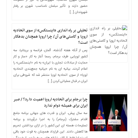
اخبار
مبلمان شهری مناسب، شهروندانی به دور از خشونت
حضور دارند و تأثیر مبلمان نامناسب شهری بر رفتار
اقتصادی
شهروندان […]
اخبار
جدید
تحلیلی بر راه اندازی «اینستکس» از سوی اتحادیه
اخبار
اروپا و کاستی‌های آن/ چرا اروپا همچنان بدهکار
حوادث
است؟
اخبار
پس از آنکه هفته گذشته، آلمان، فرانسه و بریتانیا، سه
سیاسی
کشور اروپایی طرف برجام، رسما آغاز به کار «ساز و کار
اخبار
حمایت از مبادلات تجاری با ایران» به نام «اینستکس» را
اعلام کردند، بیانیه ای به نام «بیانیه جمع‌بندی اتحادیه
فرهنگی
اروپا» از سوی اتحادیه اروپا منتشر شد که شروطی برای
دسترسی
ایران در قبال عملیاتی کردن […]
سریع
صفحه
چرا برجام برای اتحادیه اروپا اهمیت دارد؟ / صبر
اصلی
ایران برای همیشه دوام ندارد
اخبار
سه سال پیش، ایران و قدرت های جهانی برنامه جامع
اقتصادی
اقدام مشترک (برجام) را به اجرا درآوردند و برنامه
تسلیحات هسته ای این کشور را در ازای برداشتن تحریم
اخبار
ها کاهش دادند. این قرارداد همچنان به قوت خود باقی
ایران