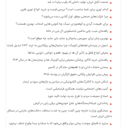
صنعت کابل ایران؛ تولید داخلی که رقیب واردات شد
کدام توری برای شما مناسب است؟ بررسی قیمت و خرید انواع توری فلزی
چرا شرکت‌های صنعتی موفق، اول آنلاین دیده می‌شوند؟
برای طبیعت گردی و کوهنوردی سبک چه کتونی هایی انتخاب بهتری هستند؟
راهنمای عیب یابی ماشین لباسشویی ال جی در خانه
بهترین زمان برای سرویس یخچال و ساید بای ساید چه موقع است؟
تحول در چیدمان فضاهای کوچک؛ چرا یخچال‌های زیرکانتری به ترند ۲۰۲۶ تبدیل شدند؟
معرفی انواع فلفل و تاثیر آن ‌ها در بهبود طعم و خواص دارویی غذاها
راهنمای خرید کالای پزشکی مصرفی برای کلینیک ها و بیمارستان ها در سال ۱۴۰۴
بستنی خشک؛ لذتی نو با طعم‌های ماندگار در اکسیر
پیش بینی افزایش پلکانی حقوق کارگران در بودجه ۱۴۰۵
امکان خرید با کالابرگ‌های الکترونیکی در میادین و بازارهای میوه و تره‌بار
آسیب‌های اجتماعی نیازمند همکاری فرابخشی است
اصلاح معیشت مردم با طرح جدید دولت کلید خورد
راه‌اندازی شبکه‌ایستگاه‌های شارژ خودروهای برقی راین در کیش
سخنگوی وزارت خارجه چین گفت: چین به شدت مخالف دخالت‌های خارجی در مسائل
داخلی ایران است
مبارزه با قاچاق سوخت زمانی موثر واقع می‌شود که با منشا و مبدا وقوع تخلف برخورد