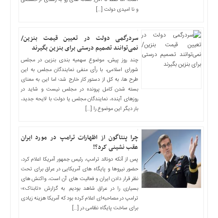
است؛ اما فقط تا الان. نشانه های رو به رشدی از خستگی
اخبار
و نا امیدی دولت […]
بین
المللی
سردرگمی دولت در تعیین قیمت بنزین/
اخبار
نمی‌توانند تصمیم درستی برای بنزین بگیرند
اقتصادی
چند روز پیش، موضوع سهمیه بندی بنزین در مجلس
اخبار
شورای اسلامی، با رأی منفی نمایندگان مجلس به این
جدید
طرح ها، به کل از دستور کار خارج شد؛ اما این به معنای
بسته شدن کامل پرونده در مجلس نیست و شاید در
اخبار
روزهای آینده، نمایندگان مجلس یا دولت با لایحه جدید،
حوادث
بار دیگر این موضوع را […]
اخبار
سیاسی
چرا پنتاگون از اظهارات ترامپ در مورد ایران
اخبار
عقب نشینی کرد؟!
فرهنگی
پس از آنکه دونالد ترامپ، رئیس جمهور آمریکا اعلام کرد،
حضور نیروها و پایگاه های آمریکایی در عراق برای تحت
اخبار
نظر قرار دادن ایران و فعالیت های آن است، واکنش های
سایت
بسیاری را در عراق شاهد بودیم. به گزارش «تابناک»؛
برگه
ترامپ در مصاحبه‌ای اعلام کرده بود که آمریکا هزینه‌ زیادی
نمونه
برای ساخت پایگاه نظامی در […]