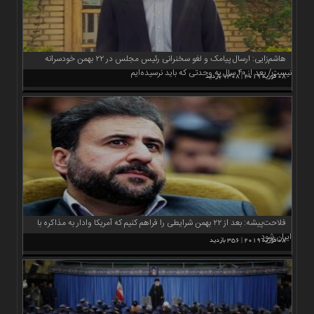
هاشم‌زایی: ارسال پیامک و لغو سخنرانی رئیس مجلس در ۲۲ بهمن خودسرانه
نیست/ بعد از ۴۰ سال به وحدتی که باید نرسیده‌ایم
08 فوریه 2019 | 1308 بازدید
فلاحت‌پیشه: بعد از ۲۲ بهمن شرایطی را فراهم کنیم که آمریکا وادار به مذاکره با
ایران شود
08 فوریه 2019 | 356 بازدید