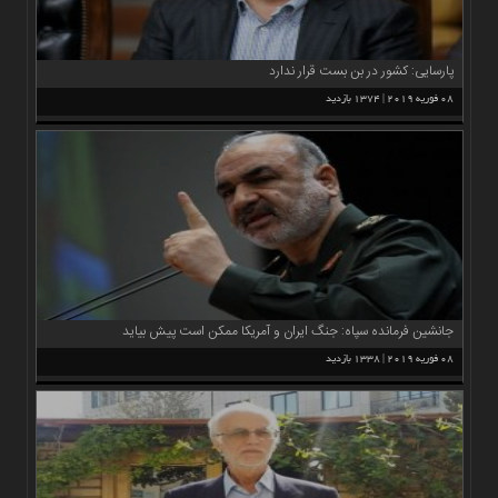
چند
رسانه
برگه
پارسایی: کشور در بن بست قرار ندارد
نمونه
08 فوریه 2019 | 1374 بازدید
جانشین فرمانده سپاه: جنگ ایران و آمریکا ممکن است پیش بیاید
08 فوریه 2019 | 1338 بازدید