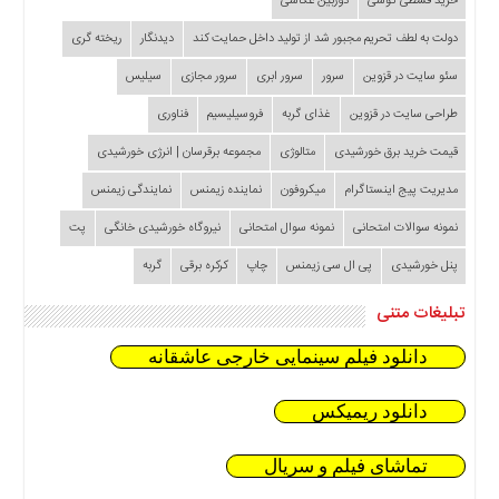
خرید قسطی گوشی
دوربین عکاسی
دولت به لطف تحریم مجبور شد از تولید داخل حمایت کند
دیدنگار
ریخته گری
سئو سایت در قزوین
سرور
سرور ابری
سرور مجازی
سیلیس
طراحی سایت در قزوین
غذای گربه
فروسیلیسیم
فناوری
قیمت خرید برق خورشیدی
متالوژی
مجموعه برقرسان | انرژی خورشیدی
مدیریت پیج اینستاگرام
میکروفون
نماینده زیمنس
نمایندگی زیمنس
نمونه سوالات امتحانی
نمونه سوال امتحانی
نیروگاه خورشیدی خانگی
پت
پنل خورشیدی
پی ال سی زیمنس
چاپ
کرکره برقی
گربه
تبلیغات متنی
دانلود فیلم سینمایی خارجی عاشقانه
دانلود ریمیکس
تماشای فیلم و سریال