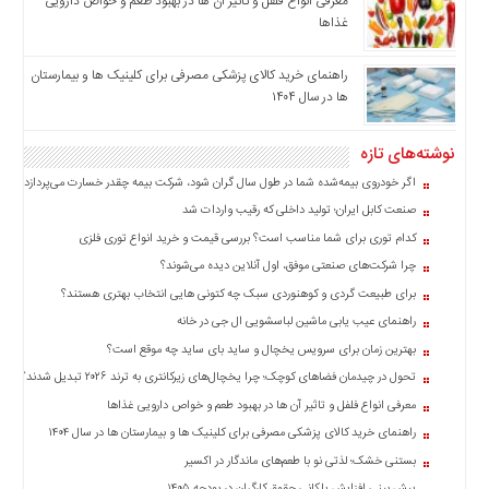
معرفی انواع فلفل و تاثیر آن ‌ها در بهبود طعم و خواص دارویی
اخبار
غذاها
بین
المللی
راهنمای خرید کالای پزشکی مصرفی برای کلینیک ها و بیمارستان
ها در سال ۱۴۰۴
اخبار
اقتصادی
نوشته‌های تازه
اخبار
جدید
اگر خودروی بیمه‌شده شما در طول سال گران شود، شرکت بیمه چقدر خسارت می‌پردازد؟
اخبار
صنعت کابل ایران؛ تولید داخلی که رقیب واردات شد
حوادث
کدام توری برای شما مناسب است؟ بررسی قیمت و خرید انواع توری فلزی
اخبار
چرا شرکت‌های صنعتی موفق، اول آنلاین دیده می‌شوند؟
سیاسی
برای طبیعت گردی و کوهنوردی سبک چه کتونی هایی انتخاب بهتری هستند؟
اخبار
راهنمای عیب یابی ماشین لباسشویی ال جی در خانه
فرهنگی
بهترین زمان برای سرویس یخچال و ساید بای ساید چه موقع است؟
تحول در چیدمان فضاهای کوچک؛ چرا یخچال‌های زیرکانتری به ترند ۲۰۲۶ تبدیل شدند؟
اخبار
سایت
معرفی انواع فلفل و تاثیر آن ‌ها در بهبود طعم و خواص دارویی غذاها
برگه
راهنمای خرید کالای پزشکی مصرفی برای کلینیک ها و بیمارستان ها در سال ۱۴۰۴
نمونه
بستنی خشک؛ لذتی نو با طعم‌های ماندگار در اکسیر