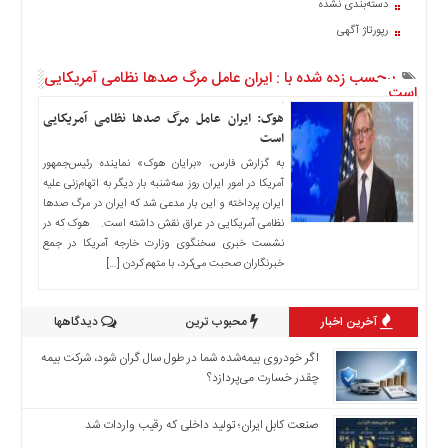
دسته‌بندی نشده
اخبار
رپورتاژ آگهی
حوادث
اخبار
برچسب زده شده با : ایران عامل مرگ صدها نظامی آمریکایی
سیاسی
است
اخبار
هوک: ایران عامل مرگ صدها نظامی آمریکایی
فرهنگی
است
به گزارش فارس، «برایان هوک» نماینده رئیس‌جمهور
منوی
آمریکا در امور ایران روز سه‌شنبه بار دیگر به اتهام‌زنی علیه
اصلی
ایران پرداخته و این بار مدعی شد که ایران در مرگ صدها
صفحه
نظامی آمریکایی در عراق نقش داشته است. هوک که در
اصلی
نشست خبری سخنگوی وزارت خارجه آمریکا در جمع
خبرنگاران صحبت می‌کرد، با متهم کردن […]
اخبار
اقتصادی
آخرین اخبار
محبوب ترین
دیدگاهها
اخبار
ایران
اگر خودروی بیمه‌شده شما در طول سال گران شود، شرکت بیمه
اخبار
چقدر خسارت می‌پردازد؟
بین
المللی
صنعت کابل ایران؛ تولید داخلی که رقیب واردات شد