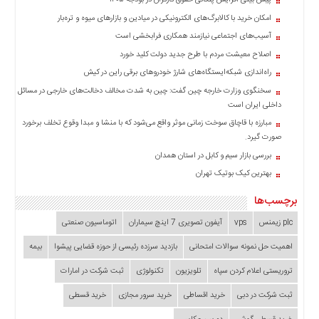
پیش بینی افزایش پلکانی حقوق کارگران در بودجه ۱۴۰۵
چند
رسانه
امکان خرید با کالابرگ‌های الکترونیکی در میادین و بازارهای میوه و تره‌بار
برگه
آسیب‌های اجتماعی نیازمند همکاری فرابخشی است
نمونه
اصلاح معیشت مردم با طرح جدید دولت کلید خورد
راه‌اندازی شبکه‌ایستگاه‌های شارژ خودروهای برقی راین در کیش
سخنگوی وزارت خارجه چین گفت: چین به شدت مخالف دخالت‌های خارجی در مسائل
داخلی ایران است
مبارزه با قاچاق سوخت زمانی موثر واقع می‌شود که با منشا و مبدا وقوع تخلف برخورد
صورت گیرد.
بررسی بازار سیم و کابل در استان همدان
بهترین کیک بوتیک تهران
برچسب‌ها
plc زیمنس
vps
آیفون تصویری 7 اینچ سیماران
اتوماسیون صنعتی
اهمیت حل نمونه سوالات امتحانی
بازدید سرزده‌ رئیسی از حوزه قضایی ‌پیشوا
بیمه
تروریستی اعلام کردن سپاه
تلویزیون
تکنولوژی
ثبت شرکت در امارات
ثبت شرکت در دبی
خرید اقساطی
خرید سرور مجازی
خرید قسطی