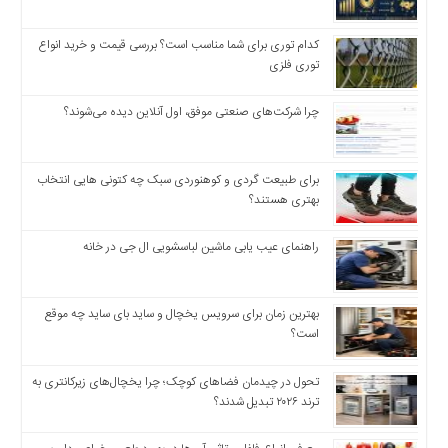
اخبار
اقتصادی
کدام توری برای شما مناسب است؟ بررسی قیمت و خرید انواع
اخبار
توری فلزی
جدید
اخبار
چرا شرکت‌های صنعتی موفق، اول آنلاین دیده می‌شوند؟
حوادث
اخبار
سیاسی
برای طبیعت گردی و کوهنوردی سبک چه کتونی هایی انتخاب
بهتری هستند؟
اخبار
فرهنگی
راهنمای عیب یابی ماشین لباسشویی ال جی در خانه
دسترسی
سریع
صفحه
بهترین زمان برای سرویس یخچال و ساید بای ساید چه موقع
است؟
اصلی
اخبار
تحول در چیدمان فضاهای کوچک؛ چرا یخچال‌های زیرکانتری به
اقتصادی
ترند ۲۰۲۶ تبدیل شدند؟
اخبار
ایران