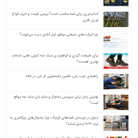
اخبار
اقتصادی
کدام توری برای شما مناسب است؟ بررسی قیمت و خرید انواع
اخبار
توری فلزی
جدید
اخبار
چرا شرکت‌های صنعتی موفق، اول آنلاین دیده می‌شوند؟
حوادث
اخبار
سیاسی
برای طبیعت گردی و کوهنوردی سبک چه کتونی هایی انتخاب
بهتری هستند؟
اخبار
فرهنگی
راهنمای عیب یابی ماشین لباسشویی ال جی در خانه
دسترسی
سریع
صفحه
بهترین زمان برای سرویس یخچال و ساید بای ساید چه موقع
است؟
اصلی
اخبار
تحول در چیدمان فضاهای کوچک؛ چرا یخچال‌های زیرکانتری به
اقتصادی
ترند ۲۰۲۶ تبدیل شدند؟
اخبار
ایران