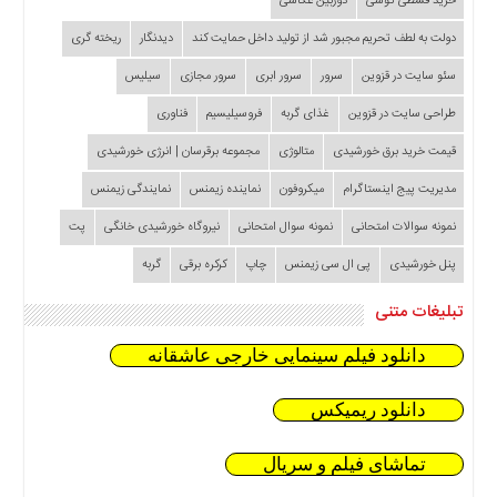
خرید قسطی گوشی
دوربین عکاسی
دولت به لطف تحریم مجبور شد از تولید داخل حمایت کند
دیدنگار
ریخته گری
سئو سایت در قزوین
سرور
سرور ابری
سرور مجازی
سیلیس
طراحی سایت در قزوین
غذای گربه
فروسیلیسیم
فناوری
قیمت خرید برق خورشیدی
متالوژی
مجموعه برقرسان | انرژی خورشیدی
مدیریت پیج اینستاگرام
میکروفون
نماینده زیمنس
نمایندگی زیمنس
نمونه سوالات امتحانی
نمونه سوال امتحانی
نیروگاه خورشیدی خانگی
پت
پنل خورشیدی
پی ال سی زیمنس
چاپ
کرکره برقی
گربه
تبلیغات متنی
دانلود فیلم سینمایی خارجی عاشقانه
دانلود ریمیکس
تماشای فیلم و سریال