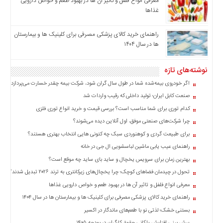
معرفی انواع فلفل و تاثیر آن ‌ها در بهبود طعم و خواص دارویی
اخبار
غذاها
بین
المللی
راهنمای خرید کالای پزشکی مصرفی برای کلینیک ها و بیمارستان
ها در سال ۱۴۰۴
اخبار
اقتصادی
نوشته‌های تازه
اخبار
جدید
اگر خودروی بیمه‌شده شما در طول سال گران شود، شرکت بیمه چقدر خسارت می‌پردازد؟
اخبار
صنعت کابل ایران؛ تولید داخلی که رقیب واردات شد
حوادث
کدام توری برای شما مناسب است؟ بررسی قیمت و خرید انواع توری فلزی
اخبار
چرا شرکت‌های صنعتی موفق، اول آنلاین دیده می‌شوند؟
سیاسی
برای طبیعت گردی و کوهنوردی سبک چه کتونی هایی انتخاب بهتری هستند؟
اخبار
راهنمای عیب یابی ماشین لباسشویی ال جی در خانه
فرهنگی
بهترین زمان برای سرویس یخچال و ساید بای ساید چه موقع است؟
تحول در چیدمان فضاهای کوچک؛ چرا یخچال‌های زیرکانتری به ترند ۲۰۲۶ تبدیل شدند؟
اخبار
سایت
معرفی انواع فلفل و تاثیر آن ‌ها در بهبود طعم و خواص دارویی غذاها
برگه
راهنمای خرید کالای پزشکی مصرفی برای کلینیک ها و بیمارستان ها در سال ۱۴۰۴
نمونه
بستنی خشک؛ لذتی نو با طعم‌های ماندگار در اکسیر