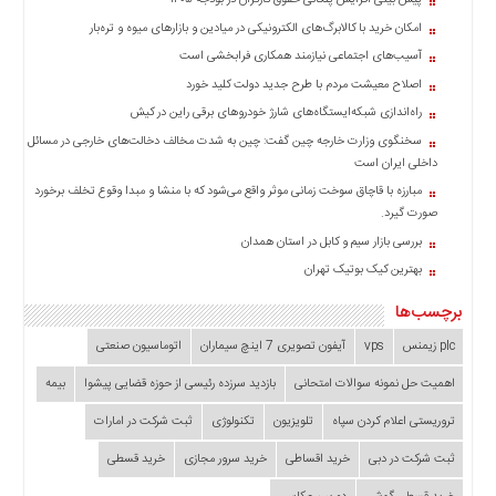
پیش بینی افزایش پلکانی حقوق کارگران در بودجه ۱۴۰۵
چند
رسانه
امکان خرید با کالابرگ‌های الکترونیکی در میادین و بازارهای میوه و تره‌بار
برگه
آسیب‌های اجتماعی نیازمند همکاری فرابخشی است
نمونه
اصلاح معیشت مردم با طرح جدید دولت کلید خورد
راه‌اندازی شبکه‌ایستگاه‌های شارژ خودروهای برقی راین در کیش
سخنگوی وزارت خارجه چین گفت: چین به شدت مخالف دخالت‌های خارجی در مسائل
داخلی ایران است
مبارزه با قاچاق سوخت زمانی موثر واقع می‌شود که با منشا و مبدا وقوع تخلف برخورد
صورت گیرد.
بررسی بازار سیم و کابل در استان همدان
بهترین کیک بوتیک تهران
برچسب‌ها
plc زیمنس
vps
آیفون تصویری 7 اینچ سیماران
اتوماسیون صنعتی
اهمیت حل نمونه سوالات امتحانی
بازدید سرزده‌ رئیسی از حوزه قضایی ‌پیشوا
بیمه
تروریستی اعلام کردن سپاه
تلویزیون
تکنولوژی
ثبت شرکت در امارات
ثبت شرکت در دبی
خرید اقساطی
خرید سرور مجازی
خرید قسطی