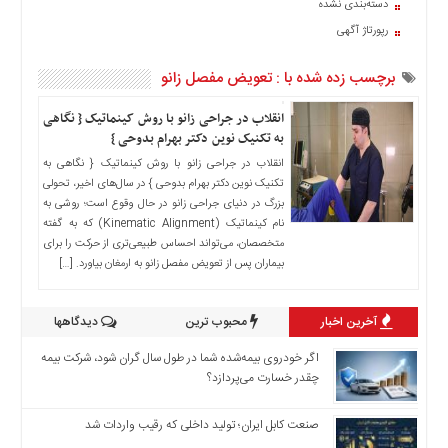
دسته‌بندی نشده
اخبار
رپورتاژ آگهی
حوادث
اخبار
برچسب زده شده با : تعویض مفصل زانو
سیاسی
اخبار
انقلاب در جراحی زانو با روش کینماتیک { نگاهی
فرهنگی
به تکنیک نوین دکتر بهرام بدوحی }
انقلاب در جراحی زانو با روش کینماتیک { نگاهی به
منوی
تکنیک نوین دکتر بهرام بدوحی } در سال‌های اخیر، تحولی
اصلی
بزرگ در دنیای جراحی زانو در حال وقوع است؛ روشی به
صفحه
نام کینماتیک (Kinematic Alignment) که به گفته
اصلی
متخصصان، می‌تواند احساس طبیعی‌تری از حرکت را برای
بیماران پس از تعویض مفصل زانو به ارمغان بیاورد. […]
اخبار
اقتصادی
آخرین اخبار
محبوب ترین
دیدگاهها
اخبار
ایران
اگر خودروی بیمه‌شده شما در طول سال گران شود، شرکت بیمه
اخبار
چقدر خسارت می‌پردازد؟
بین
المللی
صنعت کابل ایران؛ تولید داخلی که رقیب واردات شد