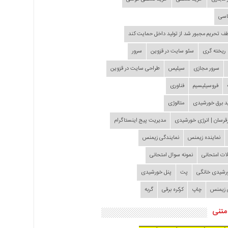
اسی
طف تحریم مجبور شد از تولید داخل حمایت کند
ریخته گری
سئو سایت در قزوین
سرور
سرور مجازی
سیلیس
طراحی سایت در قزوین
فروسیلیسیم
فناوری
د برق خورشیدی
متالوژی
قرسان | انرژی خورشیدی
مدیریت پیج اینستاگرام
نماینده زیمنس
نمایندگی زیمنس
لات امتحانی
نمونه سوال امتحانی
ورشیدی خانگی
پت
پنل خورشیدی
 زیمنس
چاپ
کرکره برقی
گربه
متنی