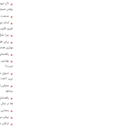
اگر خود
چقدر خسارت
صنعت کا
کدام تو
توری فلزی
چرا شرک
برای طب
بهتری هست
راهنمای
بهترین 
است؟
تحول در
ترند ۲۰۲۶ تبدیل شدند؟
معرفی ان
غذاها
راهنمای
ها در سال ۱۴۰۴
بستنی خ
پیش بینی
امکان خر