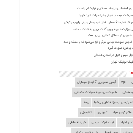
ی اجتماعی نیازمند همکاری فرابخشی است
عیشت مردم با طرح جدید دولت کلید خورد
ازی شبکه‌ایستگاه‌های شارژ خودروهای برقی راین در کیش
 وزارت خارجه چین گفت: چین به شدت مخالف
خارجی در مسائل داخلی ایران است
ا قاچاق سوخت زمانی موثر واقع می‌شود که با منشا و مبدا
برخورد صورت گیرد.
زار سیم و کابل در استان همدان
کیک بوتیک تهران
ا
vps
آیفون تصویری 7 اینچ سیماران
 صنعتی
اهمیت حل نمونه سوالات امتحانی
ده‌ رئیسی از حوزه قضایی ‌پیشوا
بیمه
اعلام کردن سپاه
تلویزیون
تکنولوژی
در امارات
ثبت شرکت در دبی
خرید اقساطی
 مجازی
خرید قسطی
خرید قسطی گوشی