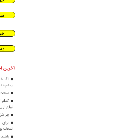
می
خر
دس
آخرین اخ
اگر خو
بیمه چقدر
صنعت کا
کدام ت
انواع تور
چرا شرک
برای ط
انتخاب ب
راهنمای