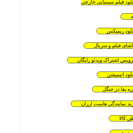
نلود فیلم سینمایی خارجی
ه
نلود ریمیکس
اشای فیلم و سریال
ویس اشتراک ویدئو رایگان
نلود انیمیشن
ره بقا در جنگل
ید نمایندگی هاست ارزان
ن کالا
ید وی