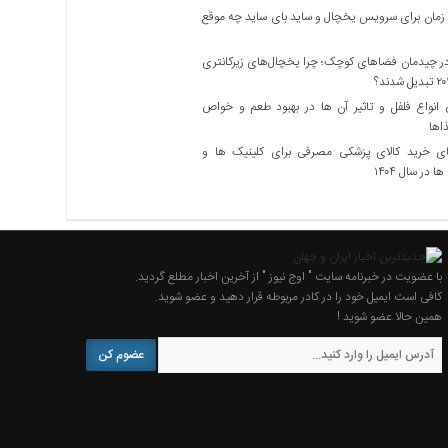
زمان برای سرویس یخچال و ساید بای ساید چه موقع
 چیدمان فضاهای کوچک؛ چرا یخچال‌های زیرکانتری
نواع فلفل و تاثیر آن ‌ها در بهبود طعم و خواص
اها
ی خرید کالای پزشکی مصرفی برای کلینیک ها و
ا در سال ۱۴۰۴
با عضویت در خبرنامه سایت " اوج نیوز " از آخرین اخبار مطلع گردید.
کافی است ایمیل خود را در کادر مربوطه قرار دهید و عضو شوید.
همین حالا عضو شوید !