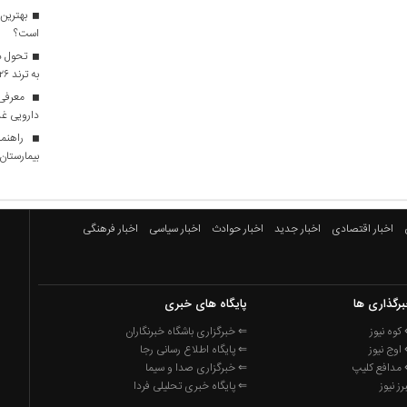
بهترین 
است؟
تحول در
به ترند ۲۰۲۶ تبدیل شدند؟
معرفی ا
دارویی غذ
راهنما
بیمارستان ه
اخبار اقتصادی
اخبار جدید
اخبار حوادث
اخبار سیاسی
اخبار فرهنگی
رگذاری ها
پایگاه های خبری
کوه نیوز
⇐ خبرگزاری باشگاه خبرنگاران
اوج نیوز
⇐ پایگاه اطلاع رسانی رجا
مدافع کلیپ
⇐ خبرگزاری صدا و سیما
برز نیوز
⇐ پایگاه خبری تحلیلی فردا