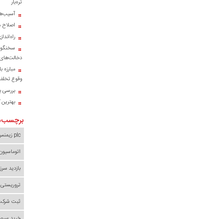
تره‌بار
آسیب‌ها
اصلاح م
راه‌اند
سخنگوی
دخالت‌های 
مبارزه ب
وقوع تخلف 
بررسی با
بهترین 
برچسب‌ه
plc زیمنس
اتوماسیون
بازدید سرز
تروریستی 
ثبت شرکت 
خرید سرور