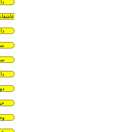
دا
عاشقان
دا
تم
سر
دا
دو
خر
وط
خر