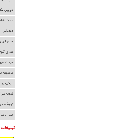
دوربین عک
دولت به ل
دیدنگار
سرور ابری
غذای گربه
قیمت خری
مجموعه بر
میکروفون
نمونه سوا
نیروگاه خ
پی ال سی
تبلیغات 