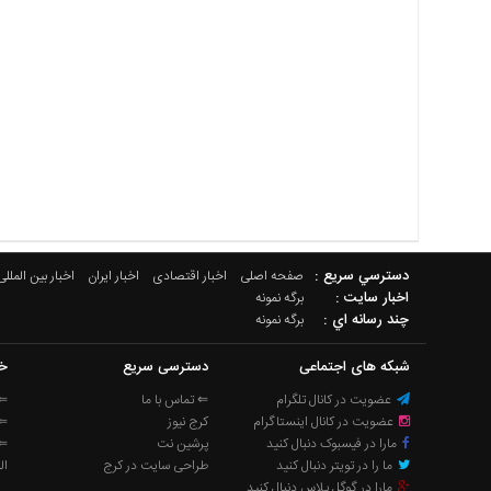
دسترسي سريع :
صفحه اصلی
اخبار اقتصادی
اخبار ایران
اخبار بین المللی
اخبار سایت :
برگه نمونه
چند رسانه اي :
برگه نمونه
شبکه های اجتماعی
دسترسی سریع
خب
عضویت در کانال تلگرام
⇐ تماس با ما
⇐ 
عضویت در کانال اینستاگرام
کرج نیوز
⇐ 
مارا در فیسبوک دنبال کنید
پرشین نت
⇐ 
ما را در تویتر دنبال کنید
طراحی سایت در کرج
ال
مارا در گوگل پلاس دنبال کنید