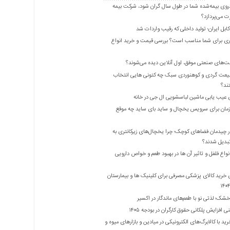
روی بیمه‌شده شما در طول سال گران شود، شرکت بیمه
 می‌پردازد؟
بل ایران؛ تولید داخلی که رقیب واردات شد
ری برای شما مناسب است؟ بررسی قیمت و خرید انواع
ت‌های صنعتی موفق، اول آنلاین دیده می‌شوند؟
یعت گردی و کوهنوردی سبک چه کتونی هایی انتخاب
ند؟
 عیب یابی ماشین لباسشویی ال جی در خانه
زمان برای سرویس یخچال و ساید بای ساید چه موقع
 چیدمان فضاهای کوچک؛ چرا یخچال‌های زیرکانتری به
واع فلفل و تاثیر آن ‌ها در بهبود طعم و خواص دارویی
 خرید کالای پزشکی مصرفی برای کلینیک ها و بیمارستان
شک؛ لذتی نو با طعم‌های ماندگار در اکسیر
 افزایش پلکانی حقوق کارگران در بودجه ۱۴۰۵
ید با کالابرگ‌های الکترونیکی در میادین و بازارهای میوه و