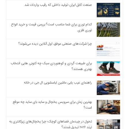
اخبار
صنعت کابل ایران؛ تولید داخلی که رقیب واردات شد
اقتصادی
اخبار
جدید
کدام توری برای شما مناسب است؟ بررسی قیمت و خرید انواع
اخبار
توری فلزی
حوادث
چرا شرکت‌های صنعتی موفق، اول آنلاین دیده می‌شوند؟
اخبار
سیاسی
اخبار
برای طبیعت گردی و کوهنوردی سبک چه کتونی هایی انتخاب
فرهنگی
بهتری هستند؟
دسترسی
سریع
راهنمای عیب یابی ماشین لباسشویی ال جی در خانه
صفحه
اصلی
بهترین زمان برای سرویس یخچال و ساید بای ساید چه موقع
اخبار
است؟
اقتصادی
اخبار
تحول در چیدمان فضاهای کوچک؛ چرا یخچال‌های زیرکانتری به
ایران
ترند ۲۰۲۶ تبدیل شدند؟