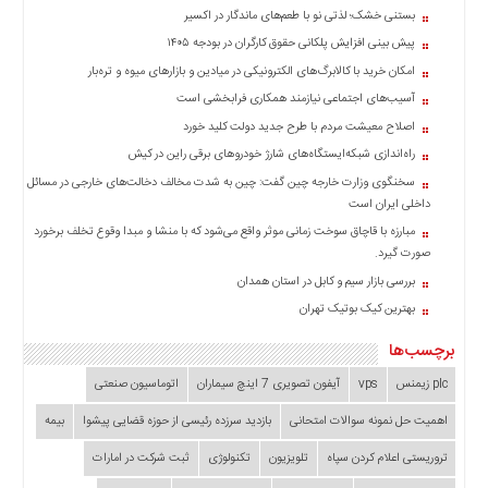
چند
بستنی خشک؛ لذتی نو با طعم‌های ماندگار در اکسیر
رسانه
پیش بینی افزایش پلکانی حقوق کارگران در بودجه ۱۴۰۵
برگه
امکان خرید با کالابرگ‌های الکترونیکی در میادین و بازارهای میوه و تره‌بار
نمونه
آسیب‌های اجتماعی نیازمند همکاری فرابخشی است
اصلاح معیشت مردم با طرح جدید دولت کلید خورد
راه‌اندازی شبکه‌ایستگاه‌های شارژ خودروهای برقی راین در کیش
سخنگوی وزارت خارجه چین گفت: چین به شدت مخالف دخالت‌های خارجی در مسائل
داخلی ایران است
مبارزه با قاچاق سوخت زمانی موثر واقع می‌شود که با منشا و مبدا وقوع تخلف برخورد
صورت گیرد.
بررسی بازار سیم و کابل در استان همدان
بهترین کیک بوتیک تهران
برچسب‌ها
plc زیمنس
vps
آیفون تصویری 7 اینچ سیماران
اتوماسیون صنعتی
اهمیت حل نمونه سوالات امتحانی
بازدید سرزده‌ رئیسی از حوزه قضایی ‌پیشوا
بیمه
تروریستی اعلام کردن سپاه
تلویزیون
تکنولوژی
ثبت شرکت در امارات