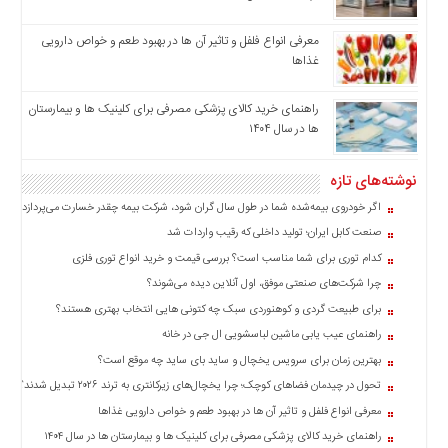
اخبار
بین
معرفی انواع فلفل و تاثیر آن ‌ها در بهبود طعم و خواص دارویی
غذاها
المللی
اخبار
راهنمای خرید کالای پزشکی مصرفی برای کلینیک ها و بیمارستان
اقتصادی
ها در سال ۱۴۰۴
اخبار
جدید
نوشته‌های تازه
اخبار
اگر خودروی بیمه‌شده شما در طول سال گران شود، شرکت بیمه چقدر خسارت می‌پردازد؟
حوادث
صنعت کابل ایران؛ تولید داخلی که رقیب واردات شد
اخبار
کدام توری برای شما مناسب است؟ بررسی قیمت و خرید انواع توری فلزی
سیاسی
چرا شرکت‌های صنعتی موفق، اول آنلاین دیده می‌شوند؟
اخبار
برای طبیعت گردی و کوهنوردی سبک چه کتونی هایی انتخاب بهتری هستند؟
فرهنگی
راهنمای عیب یابی ماشین لباسشویی ال جی در خانه
اخبار
بهترین زمان برای سرویس یخچال و ساید بای ساید چه موقع است؟
سایت
تحول در چیدمان فضاهای کوچک؛ چرا یخچال‌های زیرکانتری به ترند ۲۰۲۶ تبدیل شدند؟
برگه
معرفی انواع فلفل و تاثیر آن ‌ها در بهبود طعم و خواص دارویی غذاها
نمونه
راهنمای خرید کالای پزشکی مصرفی برای کلینیک ها و بیمارستان ها در سال ۱۴۰۴