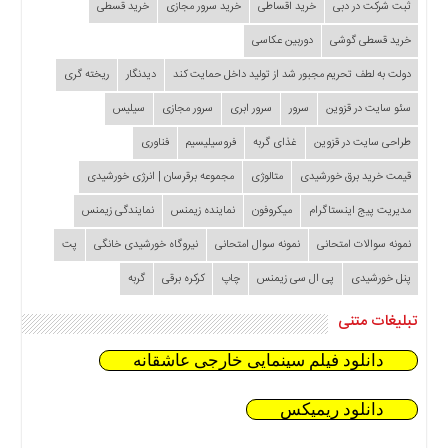
ثبت شرکت در دبی
خرید اقساطی
خرید سرور مجازی
خرید قسطی
خرید قسطی گوشی
دوربین عکاسی
دولت به لطف تحریم مجبور شد از تولید داخل حمایت کند
دیدنگار
ریخته گری
سئو سایت در قزوین
سرور
سرور ابری
سرور مجازی
سیلیس
طراحی سایت در قزوین
غذای گربه
فروسیلیسیم
فناوری
قیمت خرید برق خورشیدی
متالوژی
مجموعه برقرسان | انرژی خورشیدی
مدیریت پیج اینستاگرام
میکروفون
نماینده زیمنس
نمایندگی زیمنس
نمونه سوالات امتحانی
نمونه سوال امتحانی
نیروگاه خورشیدی خانگی
پت
پنل خورشیدی
پی ال سی زیمنس
چاپ
کرکره برقی
گربه
تبلیغات متنی
دانلود فیلم سینمایی خارجی عاشقانه
دانلود ریمیکس