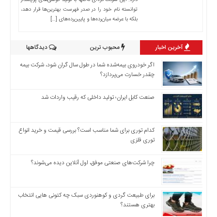
اخبار
دارد. این شرکت کره‌ای نه‌تنها با تولید گوشی‌های پرچمدار
توانسته نام خود را در صدر فهرست بهترین‌ها قرار دهد،
اقتصادی
بلکه با عرضه میان‌رده‌ها و پایین‌رده‌های […]
اخبار
جدید
آخرین اخبار
محبوب ترین
دیدگاهها
اخبار
حوادث
اگر خودروی بیمه‌شده شما در طول سال گران شود، شرکت بیمه
اخبار
چقدر خسارت می‌پردازد؟
سیاسی
صنعت کابل ایران؛ تولید داخلی که رقیب واردات شد
اخبار
فرهنگی
دسترسی
کدام توری برای شما مناسب است؟ بررسی قیمت و خرید انواع
سریع
توری فلزی
صفحه
اصلی
چرا شرکت‌های صنعتی موفق، اول آنلاین دیده می‌شوند؟
اخبار
اقتصادی
برای طبیعت گردی و کوهنوردی سبک چه کتونی هایی انتخاب
اخبار
بهتری هستند؟
ایران