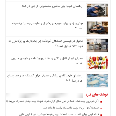
اخبار
راهنمای عیب یابی ماشین لباسشویی ال جی در خانه
بین
المللی
بهترین زمان برای سرویس یخچال و ساید بای ساید چه موقع
اخبار
است؟
اقتصادی
اخبار
تحول در چیدمان فضاهای کوچک؛ چرا یخچال‌های زیرکانتری به
جدید
ترند ۲۰۲۶ تبدیل شدند؟
اخبار
حوادث
معرفی انواع فلفل و تاثیر آن ‌ها در بهبود طعم و خواص دارویی
اخبار
غذاها
سیاسی
راهنمای خرید کالای پزشکی مصرفی برای کلینیک ها و بیمارستان
اخبار
ها در سال ۱۴۰۴
فرهنگی
اخبار
نوشته‌های تازه
سایت
اگر خودروی بیمه‌شده شما در طول سال گران شود، شرکت بیمه چقدر خسارت می‌پردازد؟
برگه
صنعت کابل ایران؛ تولید داخلی که رقیب واردات شد
نمونه
کدام توری برای شما مناسب است؟ بررسی قیمت و خرید انواع توری فلزی