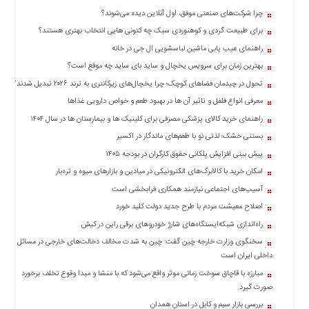
چند
چرا شرکت‌های صنعتی موفق، اول آنلاین دیده می‌شوند؟
رسانه
برای طبیعت گردی و کوهنوردی سبک چه کتونی هایی انتخاب بهتری هستند؟
برگه
نمونه
راهنمای عیب یابی ماشین لباسشویی ال جی در خانه
بهترین زمان برای سرویس یخچال و ساید بای ساید چه موقع است؟
تحول در چیدمان فضاهای کوچک؛ چرا یخچال‌های زیرکانتری به ترند ۲۰۲۶ تبدیل شدند؟
معرفی انواع فلفل و تاثیر آن ‌ها در بهبود طعم و خواص دارویی غذاها
راهنمای خرید کالای پزشکی مصرفی برای کلینیک ها و بیمارستان ها در سال ۱۴۰۴
بستنی خشک؛ لذتی نو با طعم‌های ماندگار در اکسیر
پیش بینی افزایش پلکانی حقوق کارگران در بودجه ۱۴۰۵
امکان خرید با کالابرگ‌های الکترونیکی در میادین و بازارهای میوه و تره‌بار
آسیب‌های اجتماعی نیازمند همکاری فرابخشی است
اصلاح معیشت مردم با طرح جدید دولت کلید خورد
راه‌اندازی شبکه‌ایستگاه‌های شارژ خودروهای برقی راین در کیش
سخنگوی وزارت خارجه چین گفت: چین به شدت مخالف دخالت‌های خارجی در مسائل
داخلی ایران است
مبارزه با قاچاق سوخت زمانی موثر واقع می‌شود که با منشا و مبدا وقوع تخلف برخورد
صورت گیرد.
بررسی بازار سیم و کابل در استان همدان