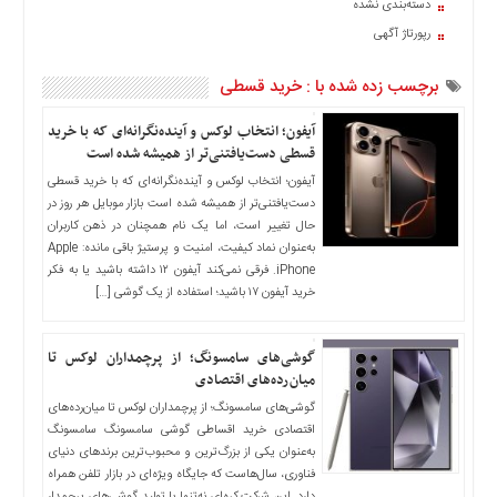
دسته‌بندی نشده
اخبار
رپورتاژ آگهی
حوادث
اخبار
برچسب زده شده با : خرید قسطی
سیاسی
اخبار
آیفون؛ انتخاب لوکس و آینده‌نگرانه‌ای که با خرید
فرهنگی
قسطی دست‌یافتنی‌تر از همیشه شده است
آیفون؛ انتخاب لوکس و آینده‌نگرانه‌ای که با خرید قسطی
منوی
دست‌یافتنی‌تر از همیشه شده است بازار موبایل هر روز در
اصلی
حال تغییر است، اما یک نام همچنان در ذهن کاربران
صفحه
به‌عنوان نماد کیفیت، امنیت و پرستیژ باقی مانده: Apple
اصلی
iPhone. فرقی نمی‌کند آیفون ۱۲ داشته باشید یا به فکر
خرید آیفون ۱۷ باشید؛ استفاده از یک گوشی […]
اخبار
اقتصادی
گوشی‌های سامسونگ؛ از پرچمداران لوکس تا
اخبار
میان‌رده‌های اقتصادی
ایران
گوشی‌های سامسونگ؛ از پرچمداران لوکس تا میان‌رده‌های
اخبار
اقتصادی خرید اقساطی گوشی سامسونگ سامسونگ
بین
به‌عنوان یکی از بزرگ‌ترین و محبوب‌ترین برندهای دنیای
المللی
فناوری، سال‌هاست که جایگاه ویژه‌ای در بازار تلفن همراه