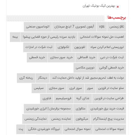
بهترین کیک بوتیک تهران
برچسب‌ها
plc زیمنس
vps
آیفون تصویری 7 اینچ سیماران
اتوماسیون صنعتی
اهمیت حل نمونه سوالات امتحانی
بازدید سرزده‌ رئیسی از حوزه قضایی ‌پیشوا
بیمه
تروریستی اعلام کردن سپاه
تلویزیون
تکنولوژی
ثبت شرکت در امارات
ثبت شرکت در دبی
خرید اقساطی
خرید سرور مجازی
خرید قسطی
خرید قسطی گوشی
دوربین عکاسی
دولت به لطف تحریم مجبور شد از تولید داخل حمایت کند
دیدنگار
ریخته گری
سئو سایت در قزوین
سرور
سرور ابری
سرور مجازی
سیلیس
طراحی سایت در قزوین
غذای گربه
فروسیلیسیم
فناوری
قیمت خرید برق خورشیدی
متالوژی
مجموعه برقرسان | انرژی خورشیدی
مدیریت پیج اینستاگرام
میکروفون
نماینده زیمنس
نمایندگی زیمنس
نمونه سوالات امتحانی
نمونه سوال امتحانی
نیروگاه خورشیدی خانگی
پت