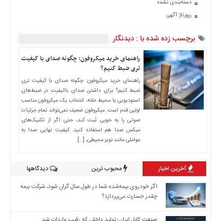
دسته‌بندی نشده
اخبار
رپورتاژ آگهی
حوادث
اخبار
برچسب زده شده با : دیدنگار
سیاسی
اخبار
راهنمای خرید میکروفون: چگونه صدای با کیفیت
فرهنگی
تری ضبط کنیم؟
راهنمای خرید میکروفون: چگونه صدای با کیفیت تری
منوی
ضبط کنیم؟ برای داشتن صدای باکیفیت در ضبط‌های
اصلی
استودیویی یا محیط خانه، انتخاب یک میکروفون مناسب
صفحه
اولین قدم است. میکروفون ضعیف نمی‌تواند تمام جزئیات
اصلی
صوتی را به خوبی ثبت کند، حتی اگر از تکنیک‌های
میکس صدا هم استفاده کنید. کیفیت نهایی صدا به
اخبار
عواملی مانند نویز محیطی، […]
اقتصادی
اخبار
آخرین اخبار
محبوب ترین
دیدگاهها
ایران
اخبار
اگر خودروی بیمه‌شده شما در طول سال گران شود، شرکت بیمه
بین
چقدر خسارت می‌پردازد؟
المللی
صنعت کابل ایران؛ تولید داخلی که رقیب واردات شد