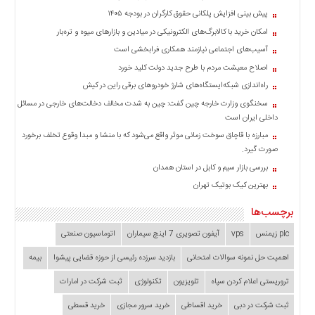
چند
پیش بینی افزایش پلکانی حقوق کارگران در بودجه ۱۴۰۵
رسانه
امکان خرید با کالابرگ‌های الکترونیکی در میادین و بازارهای میوه و تره‌بار
برگه
نمونه
آسیب‌های اجتماعی نیازمند همکاری فرابخشی است
اصلاح معیشت مردم با طرح جدید دولت کلید خورد
راه‌اندازی شبکه‌ایستگاه‌های شارژ خودروهای برقی راین در کیش
سخنگوی وزارت خارجه چین گفت: چین به شدت مخالف دخالت‌های خارجی در مسائل
داخلی ایران است
مبارزه با قاچاق سوخت زمانی موثر واقع می‌شود که با منشا و مبدا وقوع تخلف برخورد
صورت گیرد.
بررسی بازار سیم و کابل در استان همدان
بهترین کیک بوتیک تهران
برچسب‌ها
plc زیمنس
vps
آیفون تصویری 7 اینچ سیماران
اتوماسیون صنعتی
اهمیت حل نمونه سوالات امتحانی
بازدید سرزده‌ رئیسی از حوزه قضایی ‌پیشوا
بیمه
تروریستی اعلام کردن سپاه
تلویزیون
تکنولوژی
ثبت شرکت در امارات
ثبت شرکت در دبی
خرید اقساطی
خرید سرور مجازی
خرید قسطی