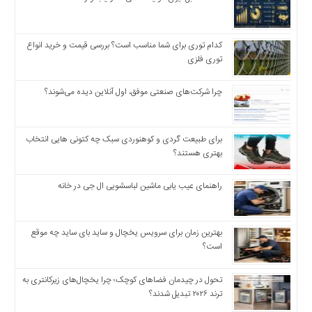
اخبار
اقتصادی
اخبار
کدام توری برای شما مناسب است؟ بررسی قیمت و خرید انواع
جدید
توری فلزی
اخبار
حوادث
چرا شرکت‌های صنعتی موفق، اول آنلاین دیده می‌شوند؟
اخبار
سیاسی
برای طبیعت گردی و کوهنوردی سبک چه کتونی هایی انتخاب
اخبار
بهتری هستند؟
فرهنگی
دسترسی
راهنمای عیب یابی ماشین لباسشویی ال جی در خانه
سریع
صفحه
بهترین زمان برای سرویس یخچال و ساید بای ساید چه موقع
اصلی
است؟
اخبار
اقتصادی
تحول در چیدمان فضاهای کوچک؛ چرا یخچال‌های زیرکانتری به
اخبار
ترند ۲۰۲۶ تبدیل شدند؟
ایران