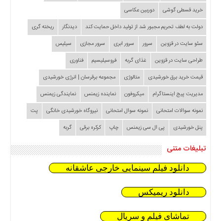
خرید قسطی گوشی
دوربین عکاسی
دولت به لطف تحریم مجبور شد از تولید داخل حمایت کند
دیدنگار
ریخته گری
سئو سایت در قزوین
سرور
سرور ابری
سرور مجازی
سیلیس
طراحی سایت در قزوین
غذای گربه
فروسیلیسیم
فناوری
قیمت خرید برق خورشیدی
متالوژی
مجموعه برقرسان | انرژی خورشیدی
مدیریت پیج اینستاگرام
میکروفون
نماینده زیمنس
نمایندگی زیمنس
نمونه سوالات امتحانی
نمونه سوال امتحانی
نیروگاه خورشیدی خانگی
پت
پنل خورشیدی
پی ال سی زیمنس
چاپ
کرکره برقی
گربه
تبلیغات متنی
دانلود فیلم سینمایی خارجی عاشقانه
دانلود ریمیکس
تماشای فیلم و سریال