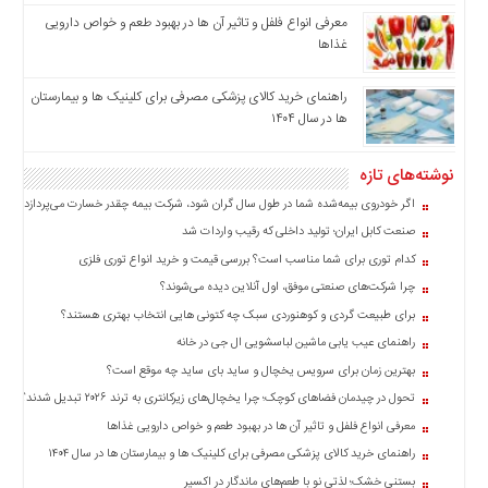
اخبار
معرفی انواع فلفل و تاثیر آن ‌ها در بهبود طعم و خواص دارویی
بین
غذاها
المللی
راهنمای خرید کالای پزشکی مصرفی برای کلینیک ها و بیمارستان
اخبار
ها در سال ۱۴۰۴
اقتصادی
اخبار
نوشته‌های تازه
جدید
اگر خودروی بیمه‌شده شما در طول سال گران شود، شرکت بیمه چقدر خسارت می‌پردازد؟
اخبار
صنعت کابل ایران؛ تولید داخلی که رقیب واردات شد
حوادث
کدام توری برای شما مناسب است؟ بررسی قیمت و خرید انواع توری فلزی
اخبار
چرا شرکت‌های صنعتی موفق، اول آنلاین دیده می‌شوند؟
سیاسی
برای طبیعت گردی و کوهنوردی سبک چه کتونی هایی انتخاب بهتری هستند؟
اخبار
راهنمای عیب یابی ماشین لباسشویی ال جی در خانه
فرهنگی
بهترین زمان برای سرویس یخچال و ساید بای ساید چه موقع است؟
اخبار
تحول در چیدمان فضاهای کوچک؛ چرا یخچال‌های زیرکانتری به ترند ۲۰۲۶ تبدیل شدند؟
سایت
معرفی انواع فلفل و تاثیر آن ‌ها در بهبود طعم و خواص دارویی غذاها
برگه
نمونه
راهنمای خرید کالای پزشکی مصرفی برای کلینیک ها و بیمارستان ها در سال ۱۴۰۴
بستنی خشک؛ لذتی نو با طعم‌های ماندگار در اکسیر