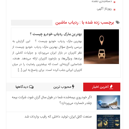
دسته‌بندی نشده
اخبار
رپورتاژ آگهی
حوادث
اخبار
برچسب زده شده با : ردیاب ماشین
سیاسی
اخبار
بهترین مارک ردیاب خودرو چیست ؟
فرهنگی
بهترین مارک ردیاب خودرو چیست ؟ این گزارش به
بررسی پاسخ سؤال بهترین مارک ردیاب خودرو چیست از
منوی
نظر کاربران در بازار ایران می‌پردازد و جزئیات کاملی از
اصلی
برندها، ویژگی‌ها، و بازخورد کاربران ارائه می‌دهد. هدف،
صفحه
شناسایی گزینه‌ای است که بیشترین رضایت را در میان
اصلی
کاربران ایرانی جلب کرده است. برای پاسخ به این […]
اخبار
اقتصادی
آخرین اخبار
محبوب ترین
دیدگاهها
اخبار
اگر خودروی بیمه‌شده شما در طول سال گران شود، شرکت بیمه
ایران
چقدر خسارت می‌پردازد؟
اخبار
بین
صنعت کابل ایران؛ تولید داخلی که رقیب واردات شد
المللی