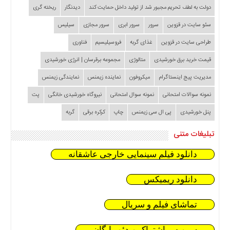
دولت به لطف تحریم مجبور شد از تولید داخل حمایت کند
دیدنگار
ریخته گری
سئو سایت در قزوین
سرور
سرور ابری
سرور مجازی
سیلیس
طراحی سایت در قزوین
غذای گربه
فروسیلیسیم
فناوری
قیمت خرید برق خورشیدی
متالوژی
مجموعه برقرسان | انرژی خورشیدی
مدیریت پیج اینستاگرام
میکروفون
نماینده زیمنس
نمایندگی زیمنس
نمونه سوالات امتحانی
نمونه سوال امتحانی
نیروگاه خورشیدی خانگی
پت
پنل خورشیدی
پی ال سی زیمنس
چاپ
کرکره برقی
گربه
تبلیغات متنی
دانلود فیلم سینمایی خارجی عاشقانه
دانلود ریمیکس
تماشای فیلم و سریال
سرویس اشتراک ویدئو رایگان