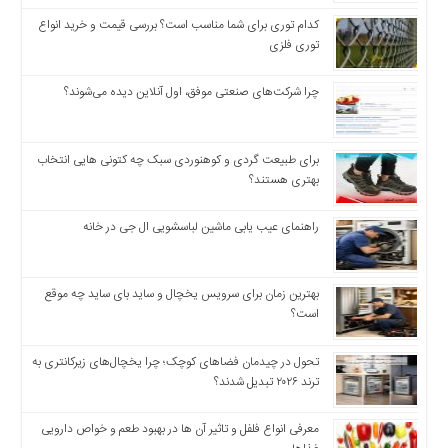
اخبار
اقتصادی
کدام توری برای شما مناسب است؟ بررسی قیمت و خرید انواع
توری فلزی
اخبار
جدید
چرا شرکت‌های صنعتی موفق، اول آنلاین دیده می‌شوند؟
اخبار
حوادث
اخبار
برای طبیعت گردی و کوهنوردی سبک چه کتونی هایی انتخاب
سیاسی
بهتری هستند؟
اخبار
فرهنگی
راهنمای عیب یابی ماشین لباسشویی ال جی در خانه
دسترسی
سریع
بهترین زمان برای سرویس یخچال و ساید بای ساید چه موقع
صفحه
است؟
اصلی
تحول در چیدمان فضاهای کوچک؛ چرا یخچال‌های زیرکانتری به
اخبار
ترند ۲۰۲۶ تبدیل شدند؟
اقتصادی
اخبار
معرفی انواع فلفل و تاثیر آن ‌ها در بهبود طعم و خواص دارویی
ایران