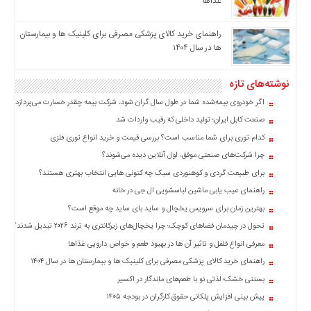
غذاها
اخبار
بین
راهنمای خرید کالای پزشکی مصرفی برای کلینیک ها و بیمارستان
المللی
ها در سال ۱۴۰۴
اخبار
اقتصادی
نوشته‌های تازه
اخبار
اگر خودروی بیمه‌شده شما در طول سال گران شود، شرکت بیمه چقدر خسارت می‌پردازد؟
جدید
صنعت کابل ایران؛ تولید داخلی که رقیب واردات شد
اخبار
کدام توری برای شما مناسب است؟ بررسی قیمت و خرید انواع توری فلزی
حوادث
چرا شرکت‌های صنعتی موفق، اول آنلاین دیده می‌شوند؟
اخبار
برای طبیعت گردی و کوهنوردی سبک چه کتونی هایی انتخاب بهتری هستند؟
سیاسی
راهنمای عیب یابی ماشین لباسشویی ال جی در خانه
اخبار
بهترین زمان برای سرویس یخچال و ساید بای ساید چه موقع است؟
فرهنگی
تحول در چیدمان فضاهای کوچک؛ چرا یخچال‌های زیرکانتری به ترند ۲۰۲۶ تبدیل شدند؟
اخبار
معرفی انواع فلفل و تاثیر آن ‌ها در بهبود طعم و خواص دارویی غذاها
سایت
راهنمای خرید کالای پزشکی مصرفی برای کلینیک ها و بیمارستان ها در سال ۱۴۰۴
برگه
بستنی خشک؛ لذتی نو با طعم‌های ماندگار در اکسیر
نمونه
پیش بینی افزایش پلکانی حقوق کارگران در بودجه ۱۴۰۵