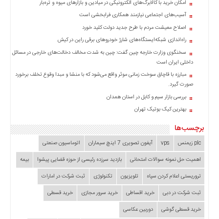
چند
امکان خرید با کالابرگ‌های الکترونیکی در میادین و بازارهای میوه و تره‌بار
رسانه
آسیب‌های اجتماعی نیازمند همکاری فرابخشی است
برگه
اصلاح معیشت مردم با طرح جدید دولت کلید خورد
نمونه
راه‌اندازی شبکه‌ایستگاه‌های شارژ خودروهای برقی راین در کیش
سخنگوی وزارت خارجه چین گفت: چین به شدت مخالف دخالت‌های خارجی در مسائل
داخلی ایران است
مبارزه با قاچاق سوخت زمانی موثر واقع می‌شود که با منشا و مبدا وقوع تخلف برخورد
صورت گیرد.
بررسی بازار سیم و کابل در استان همدان
بهترین کیک بوتیک تهران
برچسب‌ها
plc زیمنس
vps
آیفون تصویری 7 اینچ سیماران
اتوماسیون صنعتی
اهمیت حل نمونه سوالات امتحانی
بازدید سرزده‌ رئیسی از حوزه قضایی ‌پیشوا
بیمه
تروریستی اعلام کردن سپاه
تلویزیون
تکنولوژی
ثبت شرکت در امارات
ثبت شرکت در دبی
خرید اقساطی
خرید سرور مجازی
خرید قسطی
خرید قسطی گوشی
دوربین عکاسی