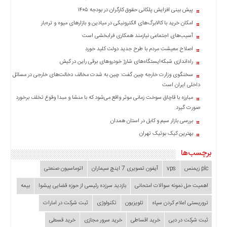
چند
پیش بینی افزایش پلکانی حقوق کارگران در بودجه ۱۴۰۵
رسانه
امکان خرید با کالابرگ‌های الکترونیکی در میادین و بازارهای میوه و تره‌بار
برگه
نمونه
آسیب‌های اجتماعی نیازمند همکاری فرابخشی است
اصلاح معیشت مردم با طرح جدید دولت کلید خورد
راه‌اندازی شبکه‌ایستگاه‌های شارژ خودروهای برقی راین در کیش
سخنگوی وزارت خارجه چین گفت: چین به شدت مخالف دخالت‌های خارجی در مسائل
داخلی ایران است
مبارزه با قاچاق سوخت زمانی موثر واقع می‌شود که با منشا و مبدا وقوع تخلف برخورد
صورت گیرد.
بررسی بازار سیم و کابل در استان همدان
بهترین کیک بوتیک تهران
برچسب‌ها
plc زیمنس
vps
آیفون تصویری 7 اینچ سیماران
اتوماسیون صنعتی
اهمیت حل نمونه سوالات امتحانی
بازدید سرزده‌ رئیسی از حوزه قضایی ‌پیشوا
بیمه
تروریستی اعلام کردن سپاه
تلویزیون
تکنولوژی
ثبت شرکت در امارات
ثبت شرکت در دبی
خرید اقساطی
خرید سرور مجازی
خرید قسطی