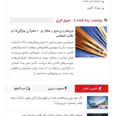
دسته‌بندی نشده
اخبار
رپورتاژ آگهی
حوادث
اخبار
برچسب زده شده با : سرور ابری
سیاسی
اخبار
سریعترین سرور مجازی + معرفی ویژگی‌ها و
فرهنگی
نکات انتخاب
سریعترین سرور مجازی + معرفی ویژگی‌ها و نکات انتخاب
منوی
سرعت یکی از مهم‌ترین فاکتورهای موفقیت کسب‌وکارهای
اصلی
آنلاین در عصر دیجیتال است. سرورهای مجازی پرسرعت
صفحه
نقش حیاتی در عملکرد بهینه وب‌سایت‌ها، اپلیکیشن‌ها و
اصلی
سرویس‌های آنلاین ایفا می‌کنند. تأخیر حتی چند ثانیه‌ای
در بارگذاری می‌تواند به از دست رفتن مشتریان و کاهش
اخبار
رتبه سایت در موتورهای جستجو […]
اقتصادی
اخبار
آخرین اخبار
محبوب ترین
دیدگاهها
ایران
اخبار
اگر خودروی بیمه‌شده شما در طول سال گران شود، شرکت بیمه
بین
چقدر خسارت می‌پردازد؟
المللی
صنعت کابل ایران؛ تولید داخلی که رقیب واردات شد