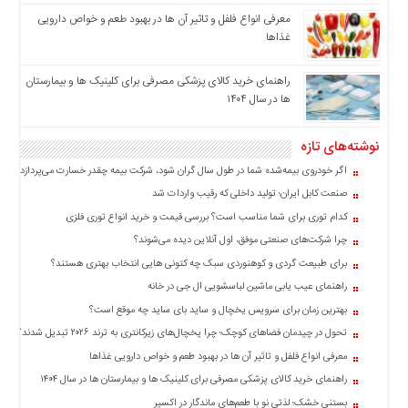
اخبار
معرفی انواع فلفل و تاثیر آن ‌ها در بهبود طعم و خواص دارویی
بین
غذاها
المللی
راهنمای خرید کالای پزشکی مصرفی برای کلینیک ها و بیمارستان
اخبار
ها در سال ۱۴۰۴
اقتصادی
اخبار
نوشته‌های تازه
جدید
اگر خودروی بیمه‌شده شما در طول سال گران شود، شرکت بیمه چقدر خسارت می‌پردازد؟
اخبار
صنعت کابل ایران؛ تولید داخلی که رقیب واردات شد
حوادث
کدام توری برای شما مناسب است؟ بررسی قیمت و خرید انواع توری فلزی
اخبار
چرا شرکت‌های صنعتی موفق، اول آنلاین دیده می‌شوند؟
سیاسی
برای طبیعت گردی و کوهنوردی سبک چه کتونی هایی انتخاب بهتری هستند؟
اخبار
راهنمای عیب یابی ماشین لباسشویی ال جی در خانه
فرهنگی
بهترین زمان برای سرویس یخچال و ساید بای ساید چه موقع است؟
اخبار
تحول در چیدمان فضاهای کوچک؛ چرا یخچال‌های زیرکانتری به ترند ۲۰۲۶ تبدیل شدند؟
سایت
معرفی انواع فلفل و تاثیر آن ‌ها در بهبود طعم و خواص دارویی غذاها
برگه
نمونه
راهنمای خرید کالای پزشکی مصرفی برای کلینیک ها و بیمارستان ها در سال ۱۴۰۴
بستنی خشک؛ لذتی نو با طعم‌های ماندگار در اکسیر