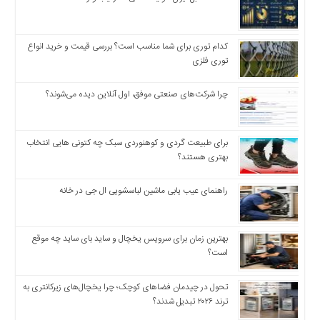
اخبار
اقتصادی
اخبار
کدام توری برای شما مناسب است؟ بررسی قیمت و خرید انواع
جدید
توری فلزی
اخبار
حوادث
چرا شرکت‌های صنعتی موفق، اول آنلاین دیده می‌شوند؟
اخبار
سیاسی
برای طبیعت گردی و کوهنوردی سبک چه کتونی هایی انتخاب
اخبار
بهتری هستند؟
فرهنگی
دسترسی
راهنمای عیب یابی ماشین لباسشویی ال جی در خانه
سریع
صفحه
بهترین زمان برای سرویس یخچال و ساید بای ساید چه موقع
اصلی
است؟
اخبار
اقتصادی
تحول در چیدمان فضاهای کوچک؛ چرا یخچال‌های زیرکانتری به
اخبار
ترند ۲۰۲۶ تبدیل شدند؟
ایران