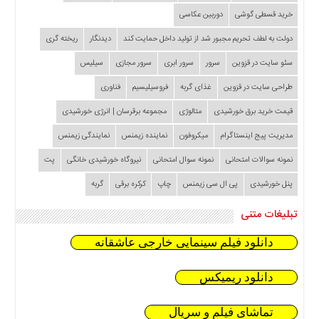
خرید قسطی گوشی
دوربین عکاسی
دولت به لطف تحریم مجبور شد از تولید داخل حمایت کند
دیدنگار
ریخته گری
سئو سایت در قزوین
سرور
سرور ابری
سرور مجازی
سیلیس
طراحی سایت در قزوین
غذای گربه
فروسیلیسیم
فناوری
قیمت خرید برق خورشیدی
متالوژی
مجموعه برقرسان | انرژی خورشیدی
مدیریت پیج اینستاگرام
میکروفون
نماینده زیمنس
نمایندگی زیمنس
نمونه سوالات امتحانی
نمونه سوال امتحانی
نیروگاه خورشیدی خانگی
پت
پنل خورشیدی
پی ال سی زیمنس
چاپ
کرکره برقی
گربه
تبلیغات متنی
دانلود فیلم سینمایی خارجی عاشقانه
دانلود ریمیکس
تماشای فیلم و سریال