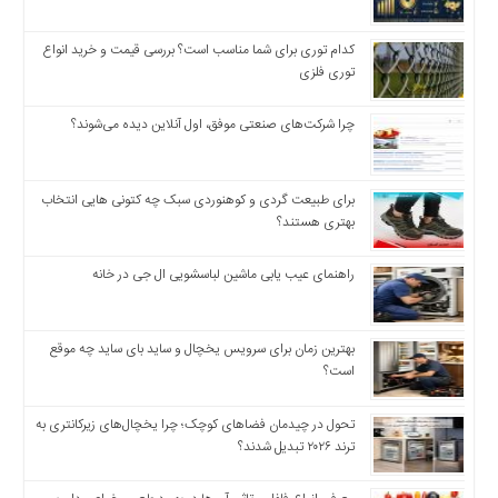
اخبار
اقتصادی
کدام توری برای شما مناسب است؟ بررسی قیمت و خرید انواع
اخبار
توری فلزی
جدید
اخبار
چرا شرکت‌های صنعتی موفق، اول آنلاین دیده می‌شوند؟
حوادث
اخبار
سیاسی
برای طبیعت گردی و کوهنوردی سبک چه کتونی هایی انتخاب
بهتری هستند؟
اخبار
فرهنگی
راهنمای عیب یابی ماشین لباسشویی ال جی در خانه
دسترسی
سریع
صفحه
بهترین زمان برای سرویس یخچال و ساید بای ساید چه موقع
است؟
اصلی
اخبار
تحول در چیدمان فضاهای کوچک؛ چرا یخچال‌های زیرکانتری به
اقتصادی
ترند ۲۰۲۶ تبدیل شدند؟
اخبار
ایران