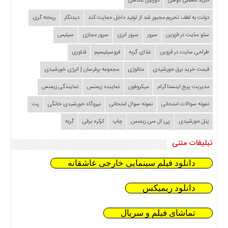
خرید قسطی گوشی
دوربین عکاسی
دولت به لطف تحریم مجبور شد از تولید داخل حمایت کند
دیدنگار
ریخته گری
سئو سایت در قزوین
سرور
سرور ابری
سرور مجازی
سیلیس
طراحی سایت در قزوین
غذای گربه
فروسیلیسیم
فناوری
قیمت خرید برق خورشیدی
متالوژی
مجموعه برقرسان | انرژی خورشیدی
مدیریت پیج اینستاگرام
میکروفون
نماینده زیمنس
نمایندگی زیمنس
نمونه سوالات امتحانی
نمونه سوال امتحانی
نیروگاه خورشیدی خانگی
پت
پنل خورشیدی
پی ال سی زیمنس
چاپ
کرکره برقی
گربه
تبلیغات متنی
دانلود فیلم سینمایی خارجی عاشقانه
دانلود ریمیکس
تماشای فیلم و سریال