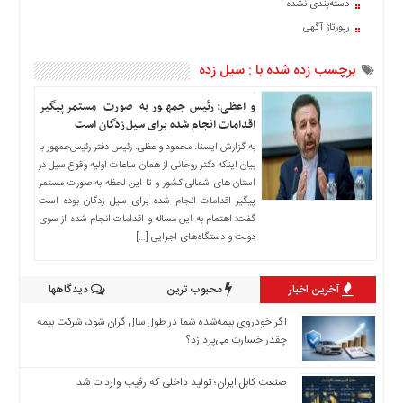
دسته‌بندی نشده
اخبار
رپورتاژ آگهی
حوادث
اخبار
برچسب زده شده با : سیل زده
سیاسی
اخبار
واعظی: رئیس‌جمهور به صورت مستمر پیگیر
فرهنگی
اقدامات انجام شده برای سیل‌زدگان است
به گزارش ایسنا، محمود واعظی، رئیس دفتر رئیس‌جمهور با
منوی
بیان اینکه دکتر روحانی از همان ساعات اولیه وقوع سیل در
اصلی
استان های شمالی کشور و تا این لحظه به صورت مستمر
صفحه
پیگیر اقدامات انجام شده برای سیل زدگان بوده است
اصلی
گفت: اهتمام به این مساله و اقدامات انجام شده از سوی
دولت و دستگاه‌های اجرایی […]
اخبار
اقتصادی
آخرین اخبار
محبوب ترین
دیدگاهها
اخبار
ایران
اگر خودروی بیمه‌شده شما در طول سال گران شود، شرکت بیمه
اخبار
چقدر خسارت می‌پردازد؟
بین
المللی
صنعت کابل ایران؛ تولید داخلی که رقیب واردات شد