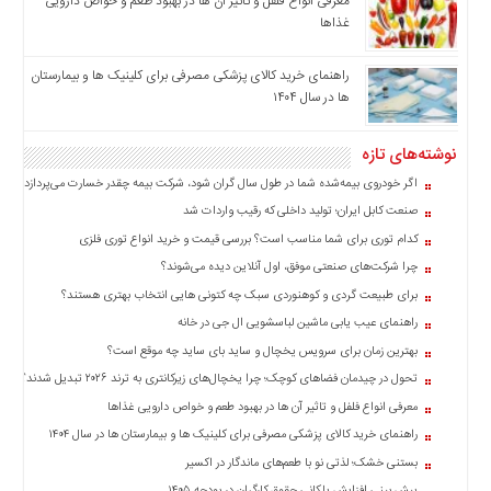
معرفی انواع فلفل و تاثیر آن ‌ها در بهبود طعم و خواص دارویی
اخبار
غذاها
بین
المللی
راهنمای خرید کالای پزشکی مصرفی برای کلینیک ها و بیمارستان
ها در سال ۱۴۰۴
اخبار
اقتصادی
نوشته‌های تازه
اخبار
جدید
اگر خودروی بیمه‌شده شما در طول سال گران شود، شرکت بیمه چقدر خسارت می‌پردازد؟
اخبار
صنعت کابل ایران؛ تولید داخلی که رقیب واردات شد
حوادث
کدام توری برای شما مناسب است؟ بررسی قیمت و خرید انواع توری فلزی
اخبار
چرا شرکت‌های صنعتی موفق، اول آنلاین دیده می‌شوند؟
سیاسی
برای طبیعت گردی و کوهنوردی سبک چه کتونی هایی انتخاب بهتری هستند؟
اخبار
راهنمای عیب یابی ماشین لباسشویی ال جی در خانه
فرهنگی
بهترین زمان برای سرویس یخچال و ساید بای ساید چه موقع است؟
تحول در چیدمان فضاهای کوچک؛ چرا یخچال‌های زیرکانتری به ترند ۲۰۲۶ تبدیل شدند؟
اخبار
سایت
معرفی انواع فلفل و تاثیر آن ‌ها در بهبود طعم و خواص دارویی غذاها
برگه
راهنمای خرید کالای پزشکی مصرفی برای کلینیک ها و بیمارستان ها در سال ۱۴۰۴
نمونه
بستنی خشک؛ لذتی نو با طعم‌های ماندگار در اکسیر