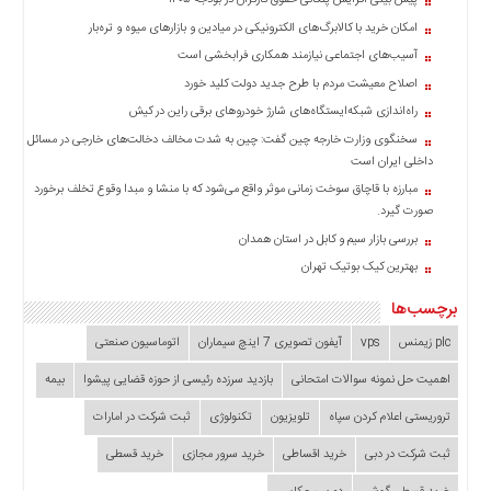
پیش بینی افزایش پلکانی حقوق کارگران در بودجه ۱۴۰۵
چند
رسانه
امکان خرید با کالابرگ‌های الکترونیکی در میادین و بازارهای میوه و تره‌بار
برگه
آسیب‌های اجتماعی نیازمند همکاری فرابخشی است
نمونه
اصلاح معیشت مردم با طرح جدید دولت کلید خورد
راه‌اندازی شبکه‌ایستگاه‌های شارژ خودروهای برقی راین در کیش
سخنگوی وزارت خارجه چین گفت: چین به شدت مخالف دخالت‌های خارجی در مسائل
داخلی ایران است
مبارزه با قاچاق سوخت زمانی موثر واقع می‌شود که با منشا و مبدا وقوع تخلف برخورد
صورت گیرد.
بررسی بازار سیم و کابل در استان همدان
بهترین کیک بوتیک تهران
برچسب‌ها
plc زیمنس
vps
آیفون تصویری 7 اینچ سیماران
اتوماسیون صنعتی
اهمیت حل نمونه سوالات امتحانی
بازدید سرزده‌ رئیسی از حوزه قضایی ‌پیشوا
بیمه
تروریستی اعلام کردن سپاه
تلویزیون
تکنولوژی
ثبت شرکت در امارات
ثبت شرکت در دبی
خرید اقساطی
خرید سرور مجازی
خرید قسطی