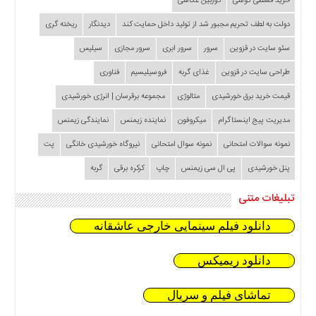
خرید قسطی گوشی
دوربین عکاسی
دولت به لطف تحریم مجبور شد از تولید داخل حمایت کند
دیدنگار
ریخته گری
سئو سایت در قزوین
سرور
سرور ابری
سرور مجازی
سیلیس
طراحی سایت در قزوین
غذای گربه
فروسیلیسیم
فناوری
قیمت خرید برق خورشیدی
متالوژی
مجموعه برقرسان | انرژی خورشیدی
مدیریت پیج اینستاگرام
میکروفون
نماینده زیمنس
نمایندگی زیمنس
نمونه سوالات امتحانی
نمونه سوال امتحانی
نیروگاه خورشیدی خانگی
پت
پنل خورشیدی
پی ال سی زیمنس
چاپ
کرکره برقی
گربه
تبلیغات متنی
دانلود فیلم سینمایی خارجی عاشقانه
دانلود ریمیکس
تماشای فیلم و سریال