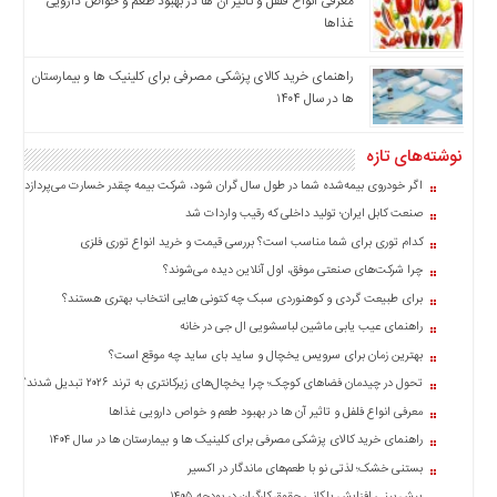
معرفی انواع فلفل و تاثیر آن ‌ها در بهبود طعم و خواص دارویی
اخبار
غذاها
بین
المللی
راهنمای خرید کالای پزشکی مصرفی برای کلینیک ها و بیمارستان
ها در سال ۱۴۰۴
اخبار
اقتصادی
نوشته‌های تازه
اخبار
جدید
اگر خودروی بیمه‌شده شما در طول سال گران شود، شرکت بیمه چقدر خسارت می‌پردازد؟
اخبار
صنعت کابل ایران؛ تولید داخلی که رقیب واردات شد
حوادث
کدام توری برای شما مناسب است؟ بررسی قیمت و خرید انواع توری فلزی
اخبار
چرا شرکت‌های صنعتی موفق، اول آنلاین دیده می‌شوند؟
سیاسی
برای طبیعت گردی و کوهنوردی سبک چه کتونی هایی انتخاب بهتری هستند؟
اخبار
راهنمای عیب یابی ماشین لباسشویی ال جی در خانه
فرهنگی
بهترین زمان برای سرویس یخچال و ساید بای ساید چه موقع است؟
تحول در چیدمان فضاهای کوچک؛ چرا یخچال‌های زیرکانتری به ترند ۲۰۲۶ تبدیل شدند؟
اخبار
سایت
معرفی انواع فلفل و تاثیر آن ‌ها در بهبود طعم و خواص دارویی غذاها
برگه
راهنمای خرید کالای پزشکی مصرفی برای کلینیک ها و بیمارستان ها در سال ۱۴۰۴
نمونه
بستنی خشک؛ لذتی نو با طعم‌های ماندگار در اکسیر