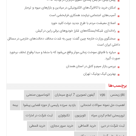
پیش بینی افزایش پلکانی حقوق کارگران در بودجه ۱۴۰۵
چند
رسانه
امکان خرید با کالابرگ‌های الکترونیکی در میادین و بازارهای میوه و تره‌بار
برگه
آسیب‌های اجتماعی نیازمند همکاری فرابخشی است
نمونه
اصلاح معیشت مردم با طرح جدید دولت کلید خورد
راه‌اندازی شبکه‌ایستگاه‌های شارژ خودروهای برقی راین در کیش
سخنگوی وزارت خارجه چین گفت: چین به شدت مخالف دخالت‌های خارجی در مسائل
داخلی ایران است
مبارزه با قاچاق سوخت زمانی موثر واقع می‌شود که با منشا و مبدا وقوع تخلف برخورد
صورت گیرد.
بررسی بازار سیم و کابل در استان همدان
بهترین کیک بوتیک تهران
برچسب‌ها
plc زیمنس
vps
آیفون تصویری 7 اینچ سیماران
اتوماسیون صنعتی
اهمیت حل نمونه سوالات امتحانی
بازدید سرزده‌ رئیسی از حوزه قضایی ‌پیشوا
بیمه
تروریستی اعلام کردن سپاه
تلویزیون
تکنولوژی
ثبت شرکت در امارات
ثبت شرکت در دبی
خرید اقساطی
خرید سرور مجازی
خرید قسطی