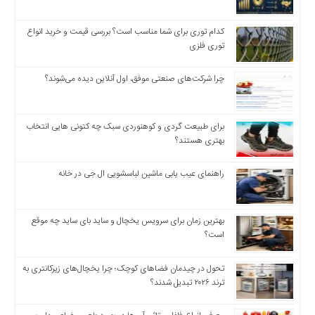
اخبار
اقتصادی
کدام توری برای شما مناسب است؟ بررسی قیمت و خرید انواع
اخبار
توری فلزی
جدید
اخبار
چرا شرکت‌های صنعتی موفق، اول آنلاین دیده می‌شوند؟
حوادث
اخبار
سیاسی
برای طبیعت گردی و کوهنوردی سبک چه کتونی هایی انتخاب
بهتری هستند؟
اخبار
فرهنگی
راهنمای عیب یابی ماشین لباسشویی ال جی در خانه
دسترسی
سریع
صفحه
بهترین زمان برای سرویس یخچال و ساید بای ساید چه موقع
است؟
اصلی
اخبار
تحول در چیدمان فضاهای کوچک؛ چرا یخچال‌های زیرکانتری به
اقتصادی
ترند ۲۰۲۶ تبدیل شدند؟
اخبار
ایران