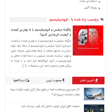
دسته‌بندی نشده
اخبار
رپورتاژ آگهی
حوادث
اخبار
برچسب زده شده با : فروسیلیسیم
سیاسی
اخبار
چگونه سیلیس و فروسیلیسیم را با بهترین قیمت
فرهنگی
و کیفیت خریداری کنیم؟
چگونه سیلیس و فروسیلیسیم را با بهترین قیمت و کیفیت
منوی
خریداری کنیم؟ سیلیس و فروسیلیسیم از جمله مواد اولیه
اصلی
حیاتی در صنایع مختلف از جمله فولادسازی، شیشه ‌سازی
صفحه
و تولید سرامیک هستند.سیلیس در دسته فلزات خالص و
اصلی
فروسیلیسیم در گروه فروآلیاژها قرار دارند و با توجه به
ویژگی‌ های منحصر به فرد این محصولات ، […]
اخبار
اقتصادی
آخرین اخبار
محبوب ترین
دیدگاهها
اخبار
ایران
اگر خودروی بیمه‌شده شما در طول سال گران شود، شرکت بیمه
اخبار
چقدر خسارت می‌پردازد؟
بین
المللی
صنعت کابل ایران؛ تولید داخلی که رقیب واردات شد