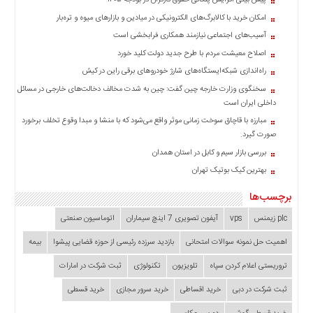
پیش بینی افزایش پلکانی حقوق کارگران در بودجه ۱۴۰۵
چند
رسانه
امکان خرید با کالابرگ‌های الکترونیکی در میادین و بازارهای میوه و تره‌بار
برگه
آسیب‌های اجتماعی نیازمند همکاری فرابخشی است
نمونه
اصلاح معیشت مردم با طرح جدید دولت کلید خورد
راه‌اندازی شبکه‌ایستگاه‌های شارژ خودروهای برقی راین در کیش
سخنگوی وزارت خارجه چین گفت: چین به شدت مخالف دخالت‌های خارجی در مسائل
داخلی ایران است
مبارزه با قاچاق سوخت زمانی موثر واقع می‌شود که با منشا و مبدا وقوع تخلف برخورد
صورت گیرد.
بررسی بازار سیم و کابل در استان همدان
بهترین کیک بوتیک تهران
برچسب‌ها
plc زیمنس
vps
آیفون تصویری 7 اینچ سیماران
اتوماسیون صنعتی
اهمیت حل نمونه سوالات امتحانی
بازدید سرزده‌ رئیسی از حوزه قضایی ‌پیشوا
بیمه
تروریستی اعلام کردن سپاه
تلویزیون
تکنولوژی
ثبت شرکت در امارات
ثبت شرکت در دبی
خرید اقساطی
خرید سرور مجازی
خرید قسطی