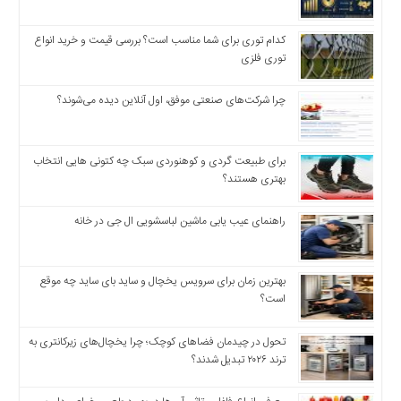
اخبار
اقتصادی
کدام توری برای شما مناسب است؟ بررسی قیمت و خرید انواع
اخبار
توری فلزی
جدید
اخبار
چرا شرکت‌های صنعتی موفق، اول آنلاین دیده می‌شوند؟
حوادث
اخبار
سیاسی
برای طبیعت گردی و کوهنوردی سبک چه کتونی هایی انتخاب
بهتری هستند؟
اخبار
فرهنگی
راهنمای عیب یابی ماشین لباسشویی ال جی در خانه
دسترسی
سریع
صفحه
بهترین زمان برای سرویس یخچال و ساید بای ساید چه موقع
است؟
اصلی
اخبار
تحول در چیدمان فضاهای کوچک؛ چرا یخچال‌های زیرکانتری به
اقتصادی
ترند ۲۰۲۶ تبدیل شدند؟
اخبار
ایران