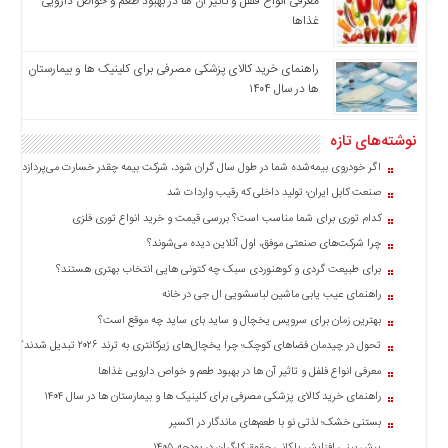
معرفی انواع فلفل و تاثیر آن ‌ها در بهبود طعم و خواص دارویی
اخبار
غذاها
بین
المللی
راهنمای خرید کالای پزشکی مصرفی برای کلینیک ها و بیمارستان
ها در سال ۱۴۰۴
اخبار
اقتصادی
نوشته‌های تازه
اخبار
جدید
اگر خودروی بیمه‌شده شما در طول سال گران شود، شرکت بیمه چقدر خسارت می‌پردازد؟
اخبار
صنعت کابل ایران؛ تولید داخلی که رقیب واردات شد
حوادث
کدام توری برای شما مناسب است؟ بررسی قیمت و خرید انواع توری فلزی
اخبار
چرا شرکت‌های صنعتی موفق، اول آنلاین دیده می‌شوند؟
سیاسی
برای طبیعت گردی و کوهنوردی سبک چه کتونی هایی انتخاب بهتری هستند؟
اخبار
راهنمای عیب یابی ماشین لباسشویی ال جی در خانه
فرهنگی
بهترین زمان برای سرویس یخچال و ساید بای ساید چه موقع است؟
تحول در چیدمان فضاهای کوچک؛ چرا یخچال‌های زیرکانتری به ترند ۲۰۲۶ تبدیل شدند؟
اخبار
سایت
معرفی انواع فلفل و تاثیر آن ‌ها در بهبود طعم و خواص دارویی غذاها
برگه
راهنمای خرید کالای پزشکی مصرفی برای کلینیک ها و بیمارستان ها در سال ۱۴۰۴
نمونه
بستنی خشک؛ لذتی نو با طعم‌های ماندگار در اکسیر