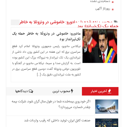
دسته‌بندی نشده
اخبار
رپورتاژ آگهی
حوادث
اخبار
برچسب زده شده با : مادورو: خاموشی در ونزوئلا به خاطر
سیاسی
حمله یک تک‌تیرانداز بود
اخبار
مادورو: خاموشی در ونزوئلا به خاطر حمله یک
فرهنگی
تک‌تیرانداز بود
نیکلاس مادورو، رئیس جمهوری ونزوئلا اعلام کرد قطع
منوی
سراسری برق که این هفته در این کشور روی داد ناشی از
اصلی
تیراندازی یک تک تیرانداز به نیروگاه بزرگ این کشور بوده
صفحه
است. به گزارش صدا و سیما، نیکلاس مادورو در گفتگو با
اصلی
تلویزیون دولتی ونزوئلا گفت دومین قطع سراسری برق در
کشور به علت تیراندازی دقیق یک […]
اخبار
اقتصادی
آخرین اخبار
محبوب ترین
دیدگاهها
اخبار
ایران
اگر خودروی بیمه‌شده شما در طول سال گران شود، شرکت بیمه
اخبار
چقدر خسارت می‌پردازد؟
بین
المللی
صنعت کابل ایران؛ تولید داخلی که رقیب واردات شد