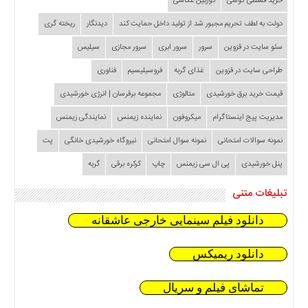
خرید قسطی گوشی
دوربین عکاسی
دولت به لطف تحریم مجبور شد از تولید داخل حمایت کند
دیدنگار
ریخته گری
سئو سایت در قزوین
سرور
سرور ابری
سرور مجازی
سیلیس
طراحی سایت در قزوین
غذای گربه
فروسیلیسیم
فناوری
قیمت خرید برق خورشیدی
متالوژی
مجموعه برقرسان | انرژی خورشیدی
مدیریت پیج اینستاگرام
میکروفون
نماینده زیمنس
نمایندگی زیمنس
نمونه سوالات امتحانی
نمونه سوال امتحانی
نیروگاه خورشیدی خانگی
پت
پنل خورشیدی
پی ال سی زیمنس
چاپ
کرکره برقی
گربه
تبلیغات متنی
دانلود فیلم سینمایی خارجی عاشقانه
دانلود ریمیکس
تماشای فیلم و سریال