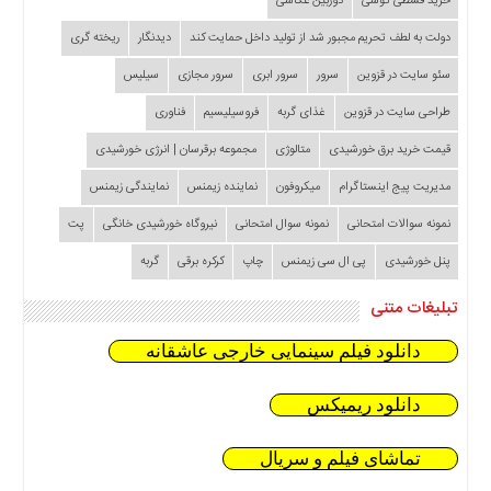
خرید قسطی گوشی
دوربین عکاسی
دولت به لطف تحریم مجبور شد از تولید داخل حمایت کند
دیدنگار
ریخته گری
سئو سایت در قزوین
سرور
سرور ابری
سرور مجازی
سیلیس
طراحی سایت در قزوین
غذای گربه
فروسیلیسیم
فناوری
قیمت خرید برق خورشیدی
متالوژی
مجموعه برقرسان | انرژی خورشیدی
مدیریت پیج اینستاگرام
میکروفون
نماینده زیمنس
نمایندگی زیمنس
نمونه سوالات امتحانی
نمونه سوال امتحانی
نیروگاه خورشیدی خانگی
پت
پنل خورشیدی
پی ال سی زیمنس
چاپ
کرکره برقی
گربه
تبلیغات متنی
دانلود فیلم سینمایی خارجی عاشقانه
دانلود ریمیکس
تماشای فیلم و سریال