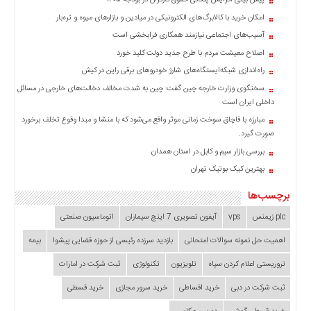
پیش بینی افزایش پلکانی حقوق کارگران در بودجه ۱۴۰۵
چند
رسانه
امکان خرید با کالابرگ‌های الکترونیکی در میادین و بازارهای میوه و تره‌بار
برگه
آسیب‌های اجتماعی نیازمند همکاری فرابخشی است
نمونه
اصلاح معیشت مردم با طرح جدید دولت کلید خورد
راه‌اندازی شبکه‌ایستگاه‌های شارژ خودروهای برقی راین در کیش
سخنگوی وزارت خارجه چین گفت: چین به شدت مخالف دخالت‌های خارجی در مسائل
داخلی ایران است
مبارزه با قاچاق سوخت زمانی موثر واقع می‌شود که با منشا و مبدا وقوع تخلف برخورد
صورت گیرد.
بررسی بازار سیم و کابل در استان همدان
بهترین کیک بوتیک تهران
برچسب‌ها
plc زیمنس
vps
آیفون تصویری 7 اینچ سیماران
اتوماسیون صنعتی
اهمیت حل نمونه سوالات امتحانی
بازدید سرزده‌ رئیسی از حوزه قضایی ‌پیشوا
بیمه
تروریستی اعلام کردن سپاه
تلویزیون
تکنولوژی
ثبت شرکت در امارات
ثبت شرکت در دبی
خرید اقساطی
خرید سرور مجازی
خرید قسطی