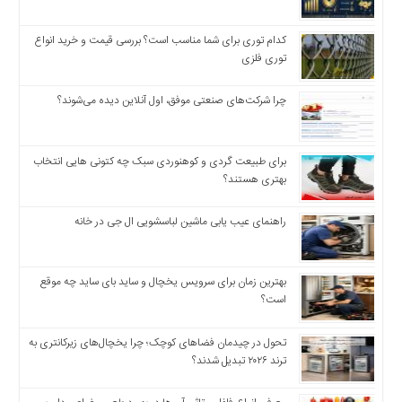
اخبار
اقتصادی
کدام توری برای شما مناسب است؟ بررسی قیمت و خرید انواع
اخبار
توری فلزی
جدید
اخبار
چرا شرکت‌های صنعتی موفق، اول آنلاین دیده می‌شوند؟
حوادث
اخبار
سیاسی
برای طبیعت گردی و کوهنوردی سبک چه کتونی هایی انتخاب
بهتری هستند؟
اخبار
فرهنگی
راهنمای عیب یابی ماشین لباسشویی ال جی در خانه
دسترسی
سریع
صفحه
بهترین زمان برای سرویس یخچال و ساید بای ساید چه موقع
است؟
اصلی
اخبار
تحول در چیدمان فضاهای کوچک؛ چرا یخچال‌های زیرکانتری به
اقتصادی
ترند ۲۰۲۶ تبدیل شدند؟
اخبار
ایران