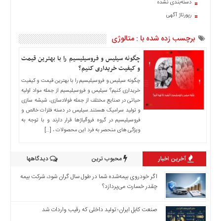
دسته‌بندی نشده
اخبار
رپورتاژ آگهی
حوادث
اخبار
برچسب زده شده با : متالوژی
سیاسی
اخبار
چگونه سیلیس و فروسیلیسیم را با بهترین قیمت
فرهنگی
و کیفیت خریداری کنیم؟
چگونه سیلیس و فروسیلیسیم را با بهترین قیمت و کیفیت
منوی
خریداری کنیم؟ سیلیس و فروسیلیسیم از جمله مواد اولیه
اصلی
حیاتی در صنایع مختلف از جمله فولادسازی، شیشه ‌سازی
صفحه
و تولید سرامیک هستند.سیلیس در دسته فلزات خالص و
اصلی
فروسیلیسیم در گروه فروآلیاژها قرار دارند و با توجه به
ویژگی‌ های منحصر به فرد این محصولات ، […]
اخبار
اقتصادی
آخرین اخبار
محبوب ترین
دیدگاهها
اخبار
ایران
اگر خودروی بیمه‌شده شما در طول سال گران شود، شرکت بیمه
اخبار
چقدر خسارت می‌پردازد؟
بین
المللی
صنعت کابل ایران؛ تولید داخلی که رقیب واردات شد