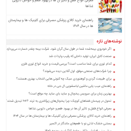
معرفی انواع فلفل و تاثیر آن ‌ها در بهبود طعم و خواص دارویی
اخبار
غذاها
بین
المللی
راهنمای خرید کالای پزشکی مصرفی برای کلینیک ها و بیمارستان
ها در سال ۱۴۰۴
اخبار
اقتصادی
نوشته‌های تازه
اخبار
جدید
اگر خودروی بیمه‌شده شما در طول سال گران شود، شرکت بیمه چقدر خسارت می‌پردازد؟
اخبار
صنعت کابل ایران؛ تولید داخلی که رقیب واردات شد
حوادث
کدام توری برای شما مناسب است؟ بررسی قیمت و خرید انواع توری فلزی
اخبار
چرا شرکت‌های صنعتی موفق، اول آنلاین دیده می‌شوند؟
سیاسی
برای طبیعت گردی و کوهنوردی سبک چه کتونی هایی انتخاب بهتری هستند؟
اخبار
راهنمای عیب یابی ماشین لباسشویی ال جی در خانه
فرهنگی
بهترین زمان برای سرویس یخچال و ساید بای ساید چه موقع است؟
تحول در چیدمان فضاهای کوچک؛ چرا یخچال‌های زیرکانتری به ترند ۲۰۲۶ تبدیل شدند؟
اخبار
سایت
معرفی انواع فلفل و تاثیر آن ‌ها در بهبود طعم و خواص دارویی غذاها
برگه
راهنمای خرید کالای پزشکی مصرفی برای کلینیک ها و بیمارستان ها در سال ۱۴۰۴
نمونه
بستنی خشک؛ لذتی نو با طعم‌های ماندگار در اکسیر