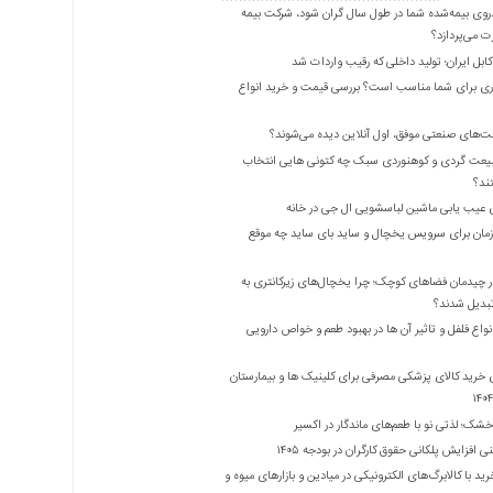
روی بیمه‌شده شما در طول سال گران شود، شرکت بیمه
 می‌پردازد؟
بل ایران؛ تولید داخلی که رقیب واردات شد
ری برای شما مناسب است؟ بررسی قیمت و خرید انواع
ت‌های صنعتی موفق، اول آنلاین دیده می‌شوند؟
یعت گردی و کوهنوردی سبک چه کتونی هایی انتخاب
ند؟
 عیب یابی ماشین لباسشویی ال جی در خانه
زمان برای سرویس یخچال و ساید بای ساید چه موقع
 چیدمان فضاهای کوچک؛ چرا یخچال‌های زیرکانتری به
واع فلفل و تاثیر آن ‌ها در بهبود طعم و خواص دارویی
 خرید کالای پزشکی مصرفی برای کلینیک ها و بیمارستان
شک؛ لذتی نو با طعم‌های ماندگار در اکسیر
 افزایش پلکانی حقوق کارگران در بودجه ۱۴۰۵
ید با کالابرگ‌های الکترونیکی در میادین و بازارهای میوه و