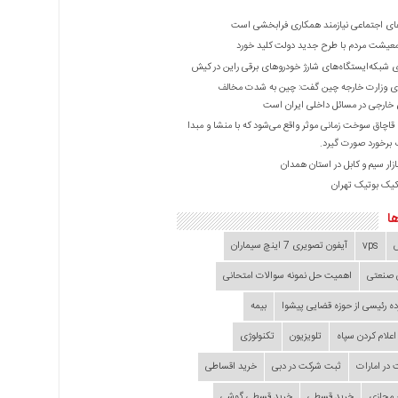
ی اجتماعی نیازمند همکاری فرابخشی است
عیشت مردم با طرح جدید دولت کلید خورد
ازی شبکه‌ایستگاه‌های شارژ خودروهای برقی راین در کیش
 وزارت خارجه چین گفت: چین به شدت مخالف
خارجی در مسائل داخلی ایران است
ا قاچاق سوخت زمانی موثر واقع می‌شود که با منشا و مبدا
برخورد صورت گیرد.
زار سیم و کابل در استان همدان
کیک بوتیک تهران
ا
vps
آیفون تصویری 7 اینچ سیماران
 صنعتی
اهمیت حل نمونه سوالات امتحانی
ده‌ رئیسی از حوزه قضایی ‌پیشوا
بیمه
اعلام کردن سپاه
تلویزیون
تکنولوژی
در امارات
ثبت شرکت در دبی
خرید اقساطی
 مجازی
خرید قسطی
خرید قسطی گوشی