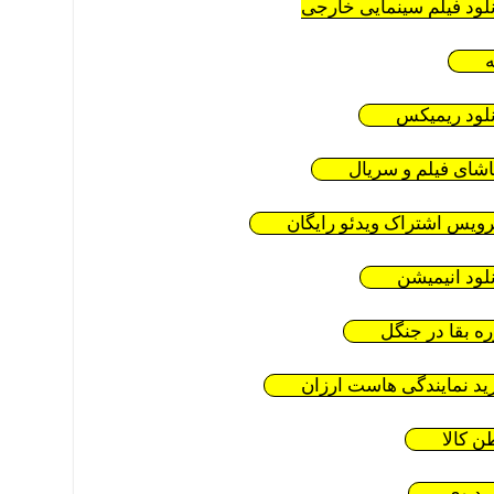
نلود فیلم سینمایی خارجی
ه
نلود ریمیکس
اشای فیلم و سریال
ویس اشتراک ویدئو رایگان
نلود انیمیشن
ره بقا در جنگل
ید نمایندگی هاست ارزان
ن کالا
ید وی