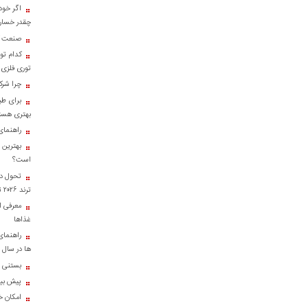
اگر خود
چقدر خسارت
صنعت کا
کدام تو
توری فلزی
چرا شرک
برای طب
بهتری هست
راهنمای
بهترین 
است؟
تحول در
ترند ۲۰۲۶ تبدیل شدند؟
معرفی ان
غذاها
راهنمای
ها در سال ۱۴۰۴
بستنی خ
پیش بینی
امکان خر