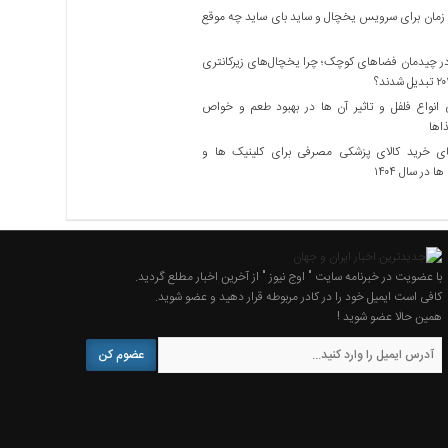
زمان برای سرویس یخچال و ساید بای ساید چه موقع
 چیدمان فضاهای کوچک؛ چرا یخچال‌های زیرکانتری
نواع فلفل و تاثیر آن ‌ها در بهبود طعم و خواص
اها
ی خرید کالای پزشکی مصرفی برای کلینیک ها و
ا در سال ۱۴۰۴
با عضویت در خبرنامه سایت " اوج نیوز " از آخرین اخبار مطلع گردید.
کافی است ایمیل خود را در کادر مربوطه قرار دهید و عضو شوید.
همین حالا عضو شوید !