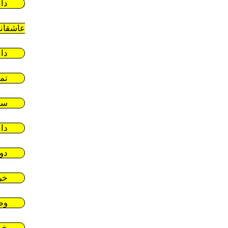
دا
عاشقان
دا
تم
سر
دا
دو
خر
وط
خر