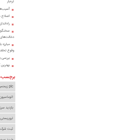
تره‌بار
آسیب‌ها
اصلاح م
راه‌اند
سخنگوی
دخالت‌های 
مبارزه ب
وقوع تخلف 
بررسی با
بهترین 
برچسب‌ه
plc زیمنس
اتوماسیون
بازدید سرز
تروریستی 
ثبت شرکت 
خرید سرور