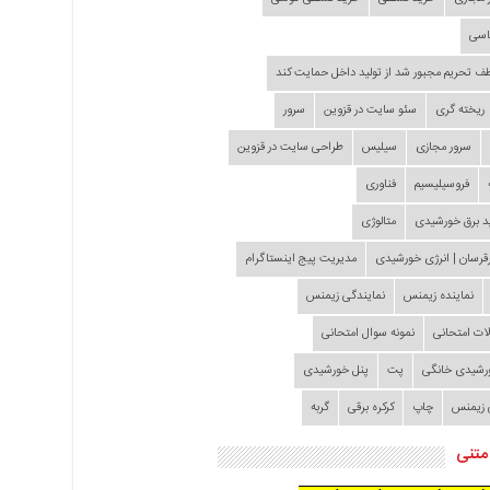
اسی
طف تحریم مجبور شد از تولید داخل حمایت کند
ریخته گری
سئو سایت در قزوین
سرور
سرور مجازی
سیلیس
طراحی سایت در قزوین
فروسیلیسیم
فناوری
د برق خورشیدی
متالوژی
قرسان | انرژی خورشیدی
مدیریت پیج اینستاگرام
نماینده زیمنس
نمایندگی زیمنس
لات امتحانی
نمونه سوال امتحانی
ورشیدی خانگی
پت
پنل خورشیدی
 زیمنس
چاپ
کرکره برقی
گربه
متنی