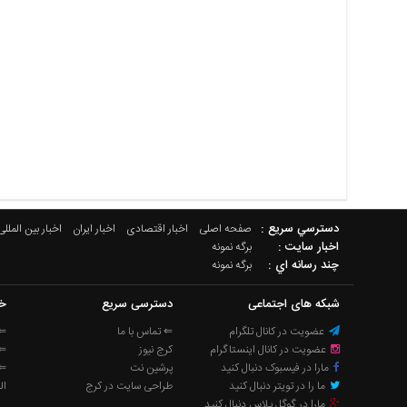
دسترسي سريع :
صفحه اصلی
اخبار اقتصادی
اخبار ایران
اخبار بین المللی
اخبار سایت :
برگه نمونه
چند رسانه اي :
برگه نمونه
شبکه های اجتماعی
دسترسی سریع
خب
عضویت در کانال تلگرام
⇐ تماس با ما
⇐ 
عضویت در کانال اینستاگرام
کرج نیوز
⇐ 
مارا در فیسبوک دنبال کنید
پرشین نت
⇐ 
ما را در تویتر دنبال کنید
طراحی سایت در کرج
ال
مارا در گوگل پلاس دنبال کنید