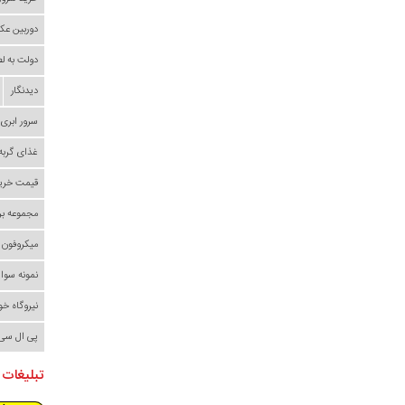
دوربین عک
دولت به ل
دیدنگار
سرور ابری
غذای گربه
قیمت خری
مجموعه بر
میکروفون
نمونه سوا
نیروگاه خ
پی ال سی
تبلیغات 