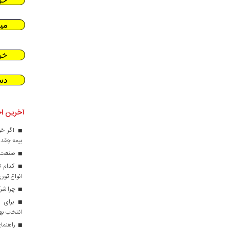
می
خر
دس
آخرین اخ
اگر خو
بیمه چقدر
صنعت کا
کدام ت
انواع تور
چرا شرک
برای ط
انتخاب ب
راهنمای