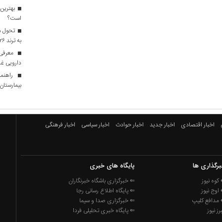
بهترین 
است؟
تحول در
به ترند ۲۰۲۶ تبدیل شدند؟
معرفی ا
دارویی غذ
راهنما
بیمارستان ه
اخبار اقتصادی
اخبار جدید
اخبار حوادث
اخبار سیاسی
اخبار فرهنگی
رگذاری ها
پایگاه های خبری
کوه نیوز
⇐ خبرگزاری باشگاه خبرنگاران
اوج نیوز
⇐ پایگاه اطلاع رسانی رجا
مدافع کلیپ
⇐ خبرگزاری صدا و سیما
برز نیوز
⇐ پایگاه خبری تحلیلی فردا