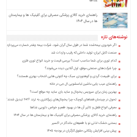
غذاها
اخبار
بین
راهنمای خرید کالای پزشکی مصرفی برای کلینیک ها و بیمارستان
المللی
ها در سال ۱۴۰۴
اخبار
اقتصادی
نوشته‌های تازه
اخبار
اگر خودروی بیمه‌شده شما در طول سال گران شود، شرکت بیمه چقدر خسارت می‌پردازد؟
جدید
صنعت کابل ایران؛ تولید داخلی که رقیب واردات شد
اخبار
کدام توری برای شما مناسب است؟ بررسی قیمت و خرید انواع توری فلزی
حوادث
چرا شرکت‌های صنعتی موفق، اول آنلاین دیده می‌شوند؟
اخبار
برای طبیعت گردی و کوهنوردی سبک چه کتونی هایی انتخاب بهتری هستند؟
سیاسی
راهنمای عیب یابی ماشین لباسشویی ال جی در خانه
اخبار
بهترین زمان برای سرویس یخچال و ساید بای ساید چه موقع است؟
فرهنگی
تحول در چیدمان فضاهای کوچک؛ چرا یخچال‌های زیرکانتری به ترند ۲۰۲۶ تبدیل شدند؟
اخبار
معرفی انواع فلفل و تاثیر آن ‌ها در بهبود طعم و خواص دارویی غذاها
سایت
راهنمای خرید کالای پزشکی مصرفی برای کلینیک ها و بیمارستان ها در سال ۱۴۰۴
برگه
بستنی خشک؛ لذتی نو با طعم‌های ماندگار در اکسیر
نمونه
پیش بینی افزایش پلکانی حقوق کارگران در بودجه ۱۴۰۵