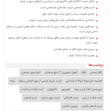
چند
امکان خرید با کالابرگ‌های الکترونیکی در میادین و بازارهای میوه و تره‌بار
رسانه
آسیب‌های اجتماعی نیازمند همکاری فرابخشی است
برگه
اصلاح معیشت مردم با طرح جدید دولت کلید خورد
نمونه
راه‌اندازی شبکه‌ایستگاه‌های شارژ خودروهای برقی راین در کیش
سخنگوی وزارت خارجه چین گفت: چین به شدت مخالف دخالت‌های خارجی در مسائل
داخلی ایران است
مبارزه با قاچاق سوخت زمانی موثر واقع می‌شود که با منشا و مبدا وقوع تخلف برخورد
صورت گیرد.
بررسی بازار سیم و کابل در استان همدان
بهترین کیک بوتیک تهران
برچسب‌ها
plc زیمنس
vps
آیفون تصویری 7 اینچ سیماران
اتوماسیون صنعتی
اهمیت حل نمونه سوالات امتحانی
بازدید سرزده‌ رئیسی از حوزه قضایی ‌پیشوا
بیمه
تروریستی اعلام کردن سپاه
تلویزیون
تکنولوژی
ثبت شرکت در امارات
ثبت شرکت در دبی
خرید اقساطی
خرید سرور مجازی
خرید قسطی
خرید قسطی گوشی
دوربین عکاسی