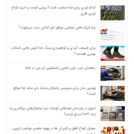
اخبار
اقتصادی
کدام توری برای شما مناسب است؟ بررسی قیمت و خرید انواع
توری فلزی
اخبار
جدید
چرا شرکت‌های صنعتی موفق، اول آنلاین دیده می‌شوند؟
اخبار
حوادث
اخبار
برای طبیعت گردی و کوهنوردی سبک چه کتونی هایی انتخاب
سیاسی
بهتری هستند؟
اخبار
فرهنگی
راهنمای عیب یابی ماشین لباسشویی ال جی در خانه
دسترسی
سریع
بهترین زمان برای سرویس یخچال و ساید بای ساید چه موقع
صفحه
است؟
اصلی
تحول در چیدمان فضاهای کوچک؛ چرا یخچال‌های زیرکانتری به
اخبار
ترند ۲۰۲۶ تبدیل شدند؟
اقتصادی
اخبار
معرفی انواع فلفل و تاثیر آن ‌ها در بهبود طعم و خواص دارویی
ایران