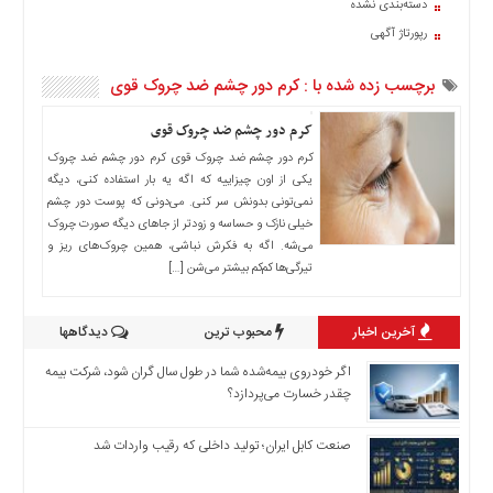
دسته‌بندی نشده
اخبار
رپورتاژ آگهی
حوادث
اخبار
برچسب زده شده با : کرم دور چشم ضد چروک قوی
سیاسی
اخبار
کرم دور چشم ضد چروک قوی
فرهنگی
کرم دور چشم ضد چروک قوی کرم دور چشم ضد چروک
یکی از اون چیزاییه که اگه یه بار استفاده کنی، دیگه
منوی
نمی‌تونی بدونش سر کنی. می‌دونی که پوست دور چشم
اصلی
خیلی نازک و حساسه و زودتر از جاهای دیگه صورت چروک
صفحه
می‌شه. اگه به فکرش نباشی، همین چروک‌های ریز و
اصلی
تیرگی‌ها کم‌کم بیشتر می‌شن […]
اخبار
اقتصادی
آخرین اخبار
محبوب ترین
دیدگاهها
اخبار
اگر خودروی بیمه‌شده شما در طول سال گران شود، شرکت بیمه
ایران
چقدر خسارت می‌پردازد؟
اخبار
بین
صنعت کابل ایران؛ تولید داخلی که رقیب واردات شد
المللی