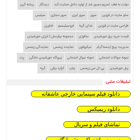
دولت به لطف تحریم مجبور شد از تولید داخل حمایت کند
دیدنگار
ریخته گری
سئو سایت در قزوین
سرور
سرور ابری
سرور مجازی
سیلیس
طراحی سایت در قزوین
غذای گربه
فروسیلیسیم
فناوری
قیمت خرید برق خورشیدی
متالوژی
مجموعه برقرسان | انرژی خورشیدی
مدیریت پیج اینستاگرام
میکروفون
نماینده زیمنس
نمایندگی زیمنس
نمونه سوالات امتحانی
نمونه سوال امتحانی
نیروگاه خورشیدی خانگی
پت
پنل خورشیدی
پی ال سی زیمنس
چاپ
کرکره برقی
گربه
تبلیغات متنی
دانلود فیلم سینمایی خارجی عاشقانه
دانلود ریمیکس
تماشای فیلم و سریال
سرویس اشتراک ویدئو رایگان