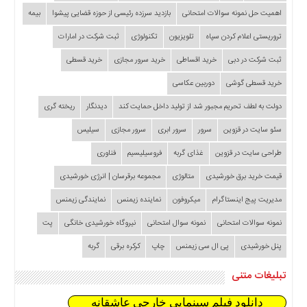
اهمیت حل نمونه سوالات امتحانی
بازدید سرزده‌ رئیسی از حوزه قضایی ‌پیشوا
بیمه
تروریستی اعلام کردن سپاه
تلویزیون
تکنولوژی
ثبت شرکت در امارات
ثبت شرکت در دبی
خرید اقساطی
خرید سرور مجازی
خرید قسطی
خرید قسطی گوشی
دوربین عکاسی
دولت به لطف تحریم مجبور شد از تولید داخل حمایت کند
دیدنگار
ریخته گری
سئو سایت در قزوین
سرور
سرور ابری
سرور مجازی
سیلیس
طراحی سایت در قزوین
غذای گربه
فروسیلیسیم
فناوری
قیمت خرید برق خورشیدی
متالوژی
مجموعه برقرسان | انرژی خورشیدی
مدیریت پیج اینستاگرام
میکروفون
نماینده زیمنس
نمایندگی زیمنس
نمونه سوالات امتحانی
نمونه سوال امتحانی
نیروگاه خورشیدی خانگی
پت
پنل خورشیدی
پی ال سی زیمنس
چاپ
کرکره برقی
گربه
تبلیغات متنی
دانلود فیلم سینمایی خارجی عاشقانه