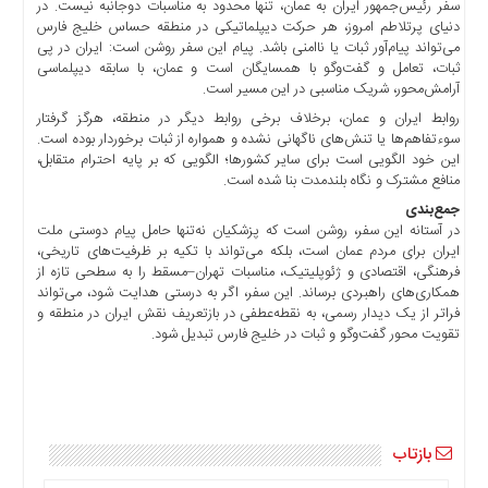
سفر رئیس‌جمهور ایران به عمان، تنها محدود به مناسبات دوجانبه نیست. در
اخبار
دنیای پرتلاطم امروز، هر حرکت دیپلماتیکی در منطقه حساس خلیج فارس
بین
می‌تواند پیام‌آور ثبات یا ناامنی باشد. پیام این سفر روشن است: ایران در پی
ثبات، تعامل و گفت‌وگو با همسایگان است و عمان، با سابقه دیپلماسی
المللی
آرامش‌محور، شریک مناسبی در این مسیر است.
اخبار
روابط ایران و عمان، برخلاف برخی روابط دیگر در منطقه، هرگز گرفتار
اقتصادی
سوءتفاهم‌ها یا تنش‌های ناگهانی نشده و همواره از ثبات برخوردار بوده است.
اخبار
این خود الگویی است برای سایر کشورها؛ الگویی که بر پایه احترام متقابل،
جدید
منافع مشترک و نگاه بلندمدت بنا شده است.
جمع‌بندی
اخبار
در آستانه این سفر، روشن است که پزشکیان نه‌تنها حامل پیام دوستی ملت
حوادث
ایران برای مردم عمان است، بلکه می‌تواند با تکیه بر ظرفیت‌های تاریخی،
اخبار
فرهنگی، اقتصادی و ژئوپلیتیک، مناسبات تهران–مسقط را به سطحی تازه از
سیاسی
همکاری‌های راهبردی برساند. این سفر، اگر به درستی هدایت شود، می‌تواند
فراتر از یک دیدار رسمی، به نقطه‌عطفی در بازتعریف نقش ایران در منطقه و
اخبار
تقویت محور گفت‌وگو و ثبات در خلیج فارس تبدیل شود.
فرهنگی
اخبار
سایت
برگه
بازتاب
نمونه