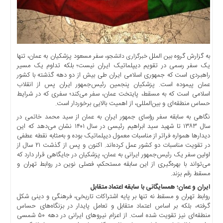
اخبار
حوادث
اخبار
سیاسی
به گزارش گروه بین الملل
، سفر مسعود پزشکیان به عمان، تنها
خبرگزاری دانشجو
اخبار
یک سفر رسمی در تقویم دیپلماتیک ایران نیست؛ بلکه تداوم یک مسیر
فرهنگی
راهبردی است که جمهوری اسلامی ایران طی بیش از دو دهه گذشته با کشور
منوی
عمان پیموده است. پزشکیان پنجمین رئیس‌جمهور ایران پس از انقلاب
اسلامی است که به مسقط، پایتخت عمان، سفر می‌کند؛ سفری که در شرایط
اصلی
حساس منطقه‌ای و بین‌المللی، از اهمیت بالایی برخوردار است.
صفحه
نگاهی به سابقه سفر رؤسای جمهور ایران به عمان از سید محمد خاتمی در
اصلی
سال ۱۳۸۳ تا شهید سید ابراهیم رئیسی در سال ۱۴۰۱ نشان می‌دهد که این
دیدارها همواره فراتر از مناسبات معمول دیپلماتیک بوده و به‌مثابه نقطه عطفی
اخبار
در تقویت مناسبات دو کشور عمل کرده‌اند. اکنون و پس از گذشت ۲۱ سال از
اقتصادی
اولین سفر یک رئیس‌جمهور ایرانی به عمان، پزشکیان در جایگاهی قرار دارد که
اخبار
می‌تواند با بهره‌گیری از این سابقه مستحکم، فصلی نوین در روابط تهران و
ایران
مسقط رقم بزند.
ایران و عمان؛ همسایگانی با سابقه اعتماد متقابل
اخبار
روابط تهران و مسقط نه تنها بر پایه اشتراکات تاریخی، فرهنگی و دینی شکل
بین
گرفته، بلکه بر اساس اعتماد متقابل و تعامل پایدار در بزنگاه‌های حساس
المللی
منطقه‌ای نیز تقویت شده است. از اعزام نیروهای ایرانی در دهه ۵۰ شمسی