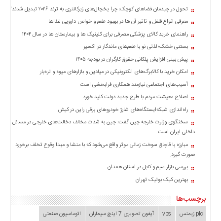
تحول در چیدمان فضاهای کوچک؛ چرا یخچال‌های زیرکانتری به ترند ۲۰۲۶ تبدیل شدند؟
معرفی انواع فلفل و تاثیر آن ‌ها در بهبود طعم و خواص دارویی غذاها
راهنمای خرید کالای پزشکی مصرفی برای کلینیک ها و بیمارستان ها در سال ۱۴۰۴
بستنی خشک؛ لذتی نو با طعم‌های ماندگار در اکسیر
پیش بینی افزایش پلکانی حقوق کارگران در بودجه ۱۴۰۵
امکان خرید با کالابرگ‌های الکترونیکی در میادین و بازارهای میوه و تره‌بار
آسیب‌های اجتماعی نیازمند همکاری فرابخشی است
اصلاح معیشت مردم با طرح جدید دولت کلید خورد
راه‌اندازی شبکه‌ایستگاه‌های شارژ خودروهای برقی راین در کیش
سخنگوی وزارت خارجه چین گفت: چین به شدت مخالف دخالت‌های خارجی در مسائل
داخلی ایران است
مبارزه با قاچاق سوخت زمانی موثر واقع می‌شود که با منشا و مبدا وقوع تخلف برخورد
صورت گیرد.
بررسی بازار سیم و کابل در استان همدان
بهترین کیک بوتیک تهران
برچسب‌ها
plc زیمنس
vps
آیفون تصویری 7 اینچ سیماران
اتوماسیون صنعتی