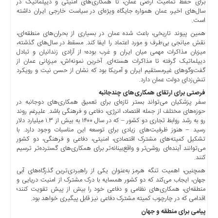
اخبار
برای حفظ تمامیت ارضی عمان، تا همکاری‌های امنیتی و دیپلماتیک در
سال‌های اخیر، عمان همواره جایگاه ویژه‌ای در سیاست خارجی ایران داشته
اقتصادی
است.
اخبار
همین پیوند تاریخی، باعث شده عمان در بسیاری از بحران‌های منطقه‌ای،
جدید
نقش میانجی بی‌طرف و مورد اعتماد را ایفا کند. مسقط در سال‌های گذشته،
اخبار
میزبان مذاکرات مهمی میان ایران و غرب بوده؛ از آزادی زندانیان و تبادل
حوادث
دیپلماتیک گرفته تا مذاکرات هسته‌ای. آخرین نمونه‌اش، میزبانی عمان از
گفت‌وگوهای غیرمستقیم ایران و آمریکا بود که نشان از حسن نیت و رویکرد
اخبار
تنش‌زدای دولت عمان دارد.
سیاسی
فرصتی برای ارتقای همکاری‌های چندجانبه
اخبار
سفر پزشکیان می‌تواند بستر تازه‌ای برای تعمیق همکاری‌های دوجانبه در
فرهنگی
حوزه‌های مختلف از جمله اقتصاد، انرژی، دفاعی و فرهنگی باشد. علیرغم روند
رو به رشد روابط تجاری دو کشور – که در سال ۱۴۰۰ به بیش از ۱.۳ میلیارد دلار
دسترسی
رسید – هنوز ظرفیت‌های زیادی برای توسعه این مناسبات وجود دارد. با
سریع
تشکیل کمیته‌های مشترک اقتصادی، امنیتی، دفاعی و فرهنگی، دو کشور
می‌توانند آینده‌ای روشن‌تر و واقع‌بینانه‌تر برای همکاری‌های گسترده‌تر ترسیم
صفحه
کنند.
اصلی
همچنین، اهمیت تنگه هرمز به‌عنوان یکی از راهبردی‌ترین گذرگاه‌های آبی
اخبار
جهان، ایجاب می‌کند که دو کشور همسایه با درک مشترک از امنیت دریایی و
اقتصادی
منطقه‌ای، همکاری‌های نظامی و دفاعی خود را بیش از پیش تقویت کنند؛
اقدامی که در چارچوب کمیته مشترک دفاعی نیز قابل پیگیری خواهد بود.
اخبار
پیامی برای منطقه و جهان
ایران