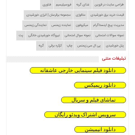
طراحی سایت در قزوین
غذای گربه
فروسیلیسیم
فناوری
قیمت خرید برق خورشیدی
متالوژی
مجموعه برقرسان | انرژی خورشیدی
مدیریت پیج اینستاگرام
میکروفون
نماینده زیمنس
نمایندگی زیمنس
نمونه سوالات امتحانی
نمونه سوال امتحانی
نیروگاه خورشیدی خانگی
پت
پنل خورشیدی
پی ال سی زیمنس
چاپ
کرکره برقی
گربه
تبلیغات متنی
دانلود فیلم سینمایی خارجی عاشقانه
دانلود ریمیکس
تماشای فیلم و سریال
سرویس اشتراک ویدئو رایگان
دانلود انیمیشن