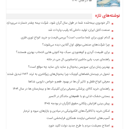
ها در سال ۱۴۰۴
نوشته‌های تازه
اگر خودروی بیمه‌شده شما در طول سال گران شود، شرکت بیمه چقدر خسارت می‌پردازد؟
صنعت کابل ایران؛ تولید داخلی که رقیب واردات شد
کدام توری برای شما مناسب است؟ بررسی قیمت و خرید انواع توری فلزی
چرا شرکت‌های صنعتی موفق، اول آنلاین دیده می‌شوند؟
برای طبیعت گردی و کوهنوردی سبک چه کتونی هایی انتخاب بهتری هستند؟
راهنمای عیب یابی ماشین لباسشویی ال جی در خانه
بهترین زمان برای سرویس یخچال و ساید بای ساید چه موقع است؟
تحول در چیدمان فضاهای کوچک؛ چرا یخچال‌های زیرکانتری به ترند ۲۰۲۶ تبدیل شدند؟
معرفی انواع فلفل و تاثیر آن ‌ها در بهبود طعم و خواص دارویی غذاها
راهنمای خرید کالای پزشکی مصرفی برای کلینیک ها و بیمارستان ها در سال ۱۴۰۴
بستنی خشک؛ لذتی نو با طعم‌های ماندگار در اکسیر
پیش بینی افزایش پلکانی حقوق کارگران در بودجه ۱۴۰۵
امکان خرید با کالابرگ‌های الکترونیکی در میادین و بازارهای میوه و تره‌بار
آسیب‌های اجتماعی نیازمند همکاری فرابخشی است
اصلاح معیشت مردم با طرح جدید دولت کلید خورد