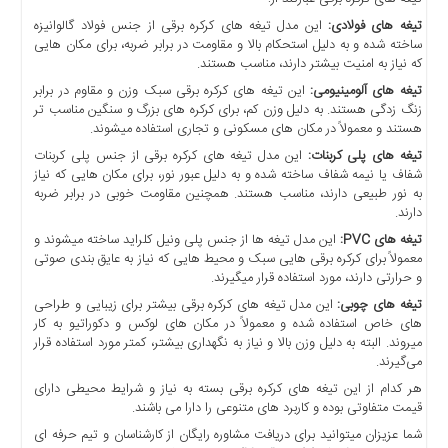
تیغه های فولادی:
این مدل تیغه های کرکره برقی از جنس فولاد گالوانیزه
ساخته شده و به دلیل استحکام بالا و مقاومت در برابر ضربه، برای مکان هایی
که نیاز به امنیت بیشتر دارند، مناسب هستند.
تیغه های آلومینیومی:
این تیغه های کرکره برقی سبک ‌وزن و مقاوم در برابر
زنگ ‌زدگی هستند. به دلیل وزن کم، برای کرکره های بزرگ و سنگین مناسب تر
هستند و معمولاً در مکان های مسکونی و تجاری استفاده میشوند.
تیغه های پلی کربنات:
این مدل تیغه های کرکره برقی از جنس پلی کربنات
شفاف یا نیمه شفاف ساخته شده و به دلیل عبور نور، برای مکان هایی که نیاز
به نور طبیعی دارند، مناسب هستند. همچنین مقاومت خوبی در برابر ضربه
دارند.
تیغه های PVC:
این مدل تیغه ها از جنس پلی ونیل کلراید ساخته میشوند و
معمولاً برای کرکره برقی هایی سبک و محیط هایی که نیاز به عایق بندی صوتی
و حرارتی دارند، مورد استفاده قرار میگیرند.
تیغه های چوبی:
این مدل تیغه های کرکره برقی بیشتر برای زیبایی و طراحی
های خاص استفاده شده و معمولاً در مکان های لوکس و دکوراتیو به کار
میروند. البته به دلیل وزن بالا و نیاز به نگهداری بیشتر، کمتر مورد استفاده قرار
می‌گیرند.
هر کدام از این تیغه های کرکره برقی بسته به نیاز و شرایط محیطی دارای
قیمت متفاوتی بوده و کاربرد های متنوعی را دارا می باشند.
شما عزیزان میتوانید برای دریافت مشاوره رایگان از کارشناسان و تیم حرفه ای