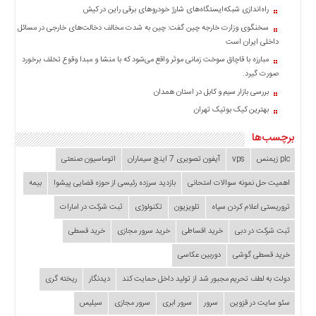
راه‌اندازی شبکه‌ایستگاه‌های شارژ خودروهای برقی راین در کیش
سخنگوی وزارت خارجه چین گفت: چین به شدت مخالف دخالت‌های خارجی در مسائل
داخلی ایران است
مبارزه با قاچاق سوخت زمانی موثر واقع می‌شود که با منشا و مبدا وقوع تخلف برخورد
صورت گیرد.
بررسی بازار سیم و کابل در استان همدان
بهترین کیک بوتیک تهران
برچسب‌ها
plc زیمنس
vps
آیفون تصویری 7 اینچ سیماران
اتوماسیون صنعتی
اهمیت حل نمونه سوالات امتحانی
بازدید سرزده‌ رئیسی از حوزه قضایی ‌پیشوا
بیمه
تروریستی اعلام کردن سپاه
تلویزیون
تکنولوژی
ثبت شرکت در امارات
ثبت شرکت در دبی
خرید اقساطی
خرید سرور مجازی
خرید قسطی
خرید قسطی گوشی
دوربین عکاسی
دولت به لطف تحریم مجبور شد از تولید داخل حمایت کند
دیدنگار
ریخته گری
سئو سایت در قزوین
سرور
سرور ابری
سرور مجازی
سیلیس