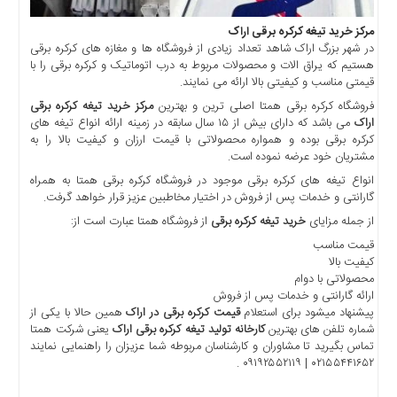
چند
رسانه
مرکز خرید تیغه کرکره برقی اراک
برگه
در شهر بزرگ اراک شاهد تعداد زیادی از فروشگاه ها و مغازه های کرکره برقی
نمونه
هستیم که یراق الات و محصولات مربوط به درب اتوماتیک و کرکره برقی را با
قیمتی مناسب و کیفیتی بالا ارائه می نمایند.
فروشگاه کرکره برقی همتا اصلی ترین و بهترین
مرکز خرید تیغه کرکره برقی
اراک
می باشد که دارای بیش از ۱۵ سال سابقه در زمینه ارائه انواع تیغه های
کرکره برقی بوده و همواره محصولاتی با قیمت ارزان و کیفیت بالا را به
مشتریان خود عرضه نموده است.
انواع تیغه های کرکره برقی موجود در فروشگاه کرکره برقی همتا به همراه
گارانتی و خدمات پس از فروش در اختیار مخاطبین عزیز قرار خواهد گرفت.
از جمله مزایای
خرید تیغه کرکره برقی
از فروشگاه همتا عبارت است از:
قیمت مناسب
کیفیت بالا
محصولاتی با دوام
ارائه گارانتی و خدمات پس از فروش
پیشنهاد میشود برای استعلام
قیمت کرکره برقی در اراک
همین حالا با یکی از
شماره تلفن های بهترین
کارخانه تولید تیغه کرکره برقی اراک
یعنی شرکت همتا
تماس بگیرید تا مشاوران و کارشناسان مربوطه شما عزیزان را راهنمایی نمایند
۰۲۱۵۵۴۴۱۶۵۲ | ۰۹۱۹۲۵۵۲۱۱۹ .