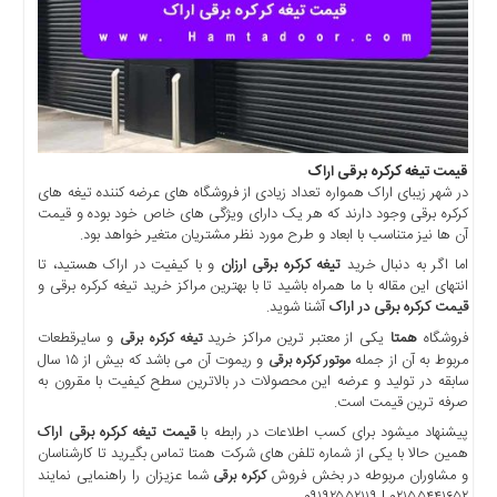
اخبار
حوادث
اخبار
سیاسی
اخبار
فرهنگی
قیمت تیغه کرکره برقی اراک
منوی
در شهر زیبای اراک همواره تعداد زیادی از فروشگاه های عرضه کننده تیغه های
اصلی
کرکره برقی وجود دارند که هر یک دارای ویژگی های خاص خود بوده و قیمت
آن ها نیز متناسب با ابعاد و طرح مورد نظر مشتریان متغیر خواهد بود.
صفحه
اما اگر به دنبال خرید
تیغه کرکره برقی ارزان
و با کیفیت در اراک هستید، تا
اصلی
انتهای این مقاله با ما همراه باشید تا با بهترین مراکز خرید تیغه کرکره برقی و
اخبار
قیمت کرکره برقی در اراک
آشنا شوید.
اقتصادی
فروشگاه
همتا
یکی از معتبر ترین مراکز خرید
و سایرقطعات
تیغه کرکره برقی
اخبار
مربوط به آن از جمله
و ریموت آن می باشد که بیش از ۱۵ سال
موتور کرکره برقی
سابقه در تولید و عرضه این محصولات در بالاترین سطح کیفیت با مقرون به
ایران
صرفه ترین قیمت است.
اخبار
پیشنهاد میشود برای کسب اطلاعات در رابطه با
قیمت تیغه کرکره برقی اراک
بین
همین حالا با یکی از شماره تلفن های شرکت همتا تماس بگیرید تا کارشناسان
المللی
و مشاوران مربوطه در بخش فروش
شما عزیزان را راهنمایی نمایند
کرکره برقی