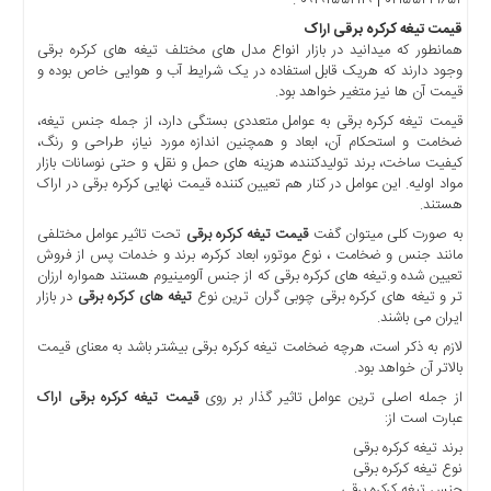
۰۲۱۵۵۴۴۱۶۵۲ | ۰۹۱۹۲۵۵۲۱۱۹ .
اخبار
اقتصادی
قیمت تیغه کرکره برقی اراک
همانطور که میدانید در بازار انواع مدل های مختلف تیغه های کرکره برقی
اخبار
وجود دارند که هریک قابل استفاده در یک شرایط آب و هوایی خاص بوده و
جدید
قیمت آن ها نیز متغیر خواهد بود.
اخبار
قیمت تیغه کرکره برقی به عوامل متعددی بستگی دارد، از جمله جنس تیغه،
حوادث
ضخامت و استحکام آن، ابعاد و همچنین اندازه مورد نیاز، طراحی و رنگ،
کیفیت ساخت، برند تولیدکننده، هزینه های حمل و نقل، و حتی نوسانات بازار
اخبار
مواد اولیه. این عوامل در کنار هم تعیین کننده قیمت نهایی کرکره برقی در اراک
سیاسی
هستند.
اخبار
به صورت کلی میتوان گفت
قیمت تیغه کرکره برقی
تحت تاثیر عوامل مختلفی
فرهنگی
مانند جنس و ضخامت ، نوع موتور، ابعاد کرکره، برند و خدمات پس از فروش
تعیین شده و.تیغه های کرکره برقی که از جنس آلومینیوم هستند همواره ارزان
دسترسی
تر و تیغه های کرکره برقی چوبی گران ترین نوع
تیغه های کرکره برقی
در بازار
سریع
ایران می باشند.
صفحه
لازم به ذکر است، هرچه ضخامت تیغه کرکره برقی بیشتر باشد به معنای قیمت
اصلی
بالاتر آن خواهد بود.
از جمله اصلی ترین عوامل تاثیر گذار بر روی
قیمت تیغه کرکره برقی اراک
اخبار
عبارت است از:
اقتصادی
برند تیغه کرکره برقی
اخبار
نوع تیغه کرکره برقی
ایران
جنس تیغه کرکره برقی