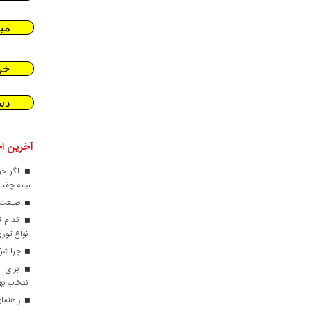
می
خر
دس
آخرین اخ
اگر خو
بیمه چقدر
صنعت کا
کدام ت
انواع تور
چرا شرک
برای ط
انتخاب ب
راهنمای