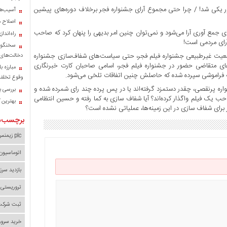
ور یکی شد! / چرا حتی مجموع آرای جشنواره فجر برخلاف دوره‌های پیشین
آسیب‌ها
اصلاح م
 جمع آوری آرا می‌شود و نمی‌توان چنین امر بدیهی را پنهان کرد که صاحب
راه‌اند
رای مردمی است!
سخنگوی
یت غیرطبیعی جشنواره فیلم فجر، حتی سیاست‌های شفاف‌سازی جشنواره
دخالت‌های 
‌های متقاضی حضور در جشنواره فیلم فجر، اسامی صاحبان کارت خبرنگاری
مبارزه ب
ه فراموشی سپرده شده که حاصلش چنین اتفاقات تلخی می‌شود.
وقوع تخلف 
واره‌ پرنقصی، چقدر دستمزد گرفته‌اند یا در پس پرده چند رای شمرده شده و
بررسی با
احب یک فیلم واگذار کرده‌اند؟ آیا شفاف سازی به کما رفته و حسین انتظامی
بهترین 
ر برای شفاف سازی در این زمینه‌ها، عملیاتی نشده است؟
برچسب‌ه
plc زیمنس
اتوماسیون
بازدید سرز
تروریستی 
ثبت شرکت 
خرید سرور