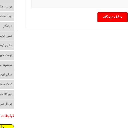
دوربین عک
دولت به ل
حذف دیدگاه
دیدنگار
سرور ابری
غذای گربه
قیمت خری
مجموعه بر
میکروفون
نمونه سوا
نیروگاه خ
پی ال سی
تبلیغات 
دا