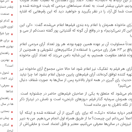
 این ارتباط به «تابناک» گفت: «عدد رای دهندگان به نسبت تعداد شرکت
اگر خود
کردیم، خیلی بیشتر است. به تعداد سینماهای مردمی که بلیت فروخته شده و
چقدر خسارت
ست شما کل آراء را در نظر بگیرید و خواهید دید که این رقم‌هایی که اشاره
صنعت کا
کدام تو
ای ماخوذه همزمان با اعلام رده بندی فیلم‌ها اعلام می‌شده، گفت: «کی این
توری فلزی
این کار نمی‌کردیم!» و در واقع آن گونه که آشتیانی پور گفته دست‌کم از سی و
چرا شرک
!
برای طب
اً مسئولیت آن بر عهده همین چهره بوده، هر روز تعداد آرای مردمی اعلام
بهتری هست
می‌شد و این روند تا روز پایانی تداوم داشت و در روز بیست و یکم بهمن بالغ بر ۶۳ هزار رای مردمی با استفاده از مکانیزم‌های تشویقی و همچنین از
راهنمای
وذه شاهد مقاومت هستیم، به این شائبه دامن می‌زند که تعداد آرای ماخوذه
بهترین 
است؟
ی هر فیلم به تفکیک نیز اعلام شود اما حالا حتی مجموع آرای ماخوذه نیز
تحول در
روز نهم اعلام نشده است! شنیده‌های «تابناک» حکایت از آن دارد که ۳۲ تهیه کننده توافق کرده‌اند، آرای فیلم‌های پایین جدول اعلام نشود اما چرا نباید
ترند ۲۰۲۶ تبدیل شدند؟
رف حدیث رای گیری در همه ادوار بالاخره پس از سال‌ها به صورت شفاف دنبال
می‌کنیم؟
معرفی ان
غذاها
نجام می‌شود که متعلق به یکی از صاحبان فیلم‌های حاضر در جشنواره است.
راهنمای
د، همزمان سرمایه گذار فیلم «روزهای نارنجی» است و نامش در تیتراژ ذکر
 نگاه ناظران به دور مانده است!
ها در سال ۱۴۰۴
بستنی خ
درباره سامانه «تیک» که برای رای گیری از آن استفاده شده و اینکه آیا
اصلاً نمی‌دانم این چیست؟ ما از طریق همراه اول انجام می‌دهیم. من به دبیر
پیش بینی
زرمان در سالن‌ها معرفی می‌کنیم، معتبر و قابل اعتماد است و مابقی‌اش از
امکان خر
تره‌بار