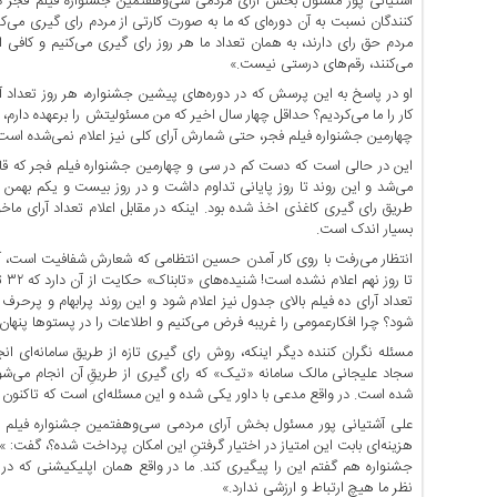
اخبار
آشتیانی پور مسئول بخش آرای مردمی سی‌وهفتمین جشنواره فیلم فجر در
کنندگان نسبت به آن دوره‌ای که ما به صورت کارتی از مردم رای گیری می‌
اقتصادی
مردم حق رای دارند، به همان تعداد ما هر روز رای گیری می‌کنیم و کافی ا
اخبار
می‌کنند، رقم‌های درستی نیست.»
جدید
او در پاسخ به این پرسش که در دوره‌های پیشین جشنواره، هر روز تعداد آر
اخبار
کار را ما می‌کردیم؟ حداقل چهار سال اخیر که من مسئولیتش را برعهده دارم، 
چهارمین جشنواره فیلم فجر، حتی شمارش آرای کلی نیز اعلام نمی‌شده است
حوادث
این در حالی است که دست کم در سی و چهارمین جشنواره فیلم فجر که قاعدت
اخبار
سیاسی
طریق رای گیری کاغذی اخذ شده بود. اینکه در مقابل اعلام تعداد آرای ماخ
اخبار
بسیار اندک است.
فرهنگی
انتظار می‌رفت با روی کار آمدن حسین انتظامی که شعارش شفافیت است، آرا
تا 
دسترسی
تعداد آرای ده فیلم بالای جدول نیز اعلام شود و این روند پرابهام و پرح
سریع
شود؟ چرا افکارعمومی را غریبه فرض می‌کنیم و اطلاعات را در پستوها پنهان 
صفحه
مسئله نگران کننده دیگر اینکه، روش رای گیری تازه از طریق سامانه‌ای ا
اصلی
سجاد علیجانی مالک سامانه «تیک» که رای گیری از طریقِ آن انجام می‌شو
شده است. در واقع مدعی با داور یکی شده و این مسئله‌ای است که تاکنون از
اخبار
علی آشتیانی پور مسئول بخش آرای مردمی سی‌وهفتمین جشنواره فیلم فجر 
اقتصادی
هزینه‌ای بابت این امتیاز در اختیار گرفتنِ این امکان پرداخت شده؟، گفت: »
اخبار
جشنواره هم گفتم این را پیگیری کند. ما در واقع همان اپلیکیشنی که در تی
ایران
نظر ما هیچ ارتباط و ارزشی ندارد.»