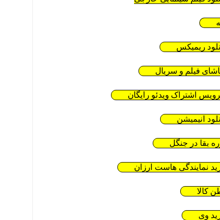
ه
نلود ریمیکس
اشای فیلم و سریال
ویس اشتراک ویدئو رایگان
نلود انیمیشن
ره بقا در جنگل
ید نمایندگی هاست ارزان
ن کالا
ید وی