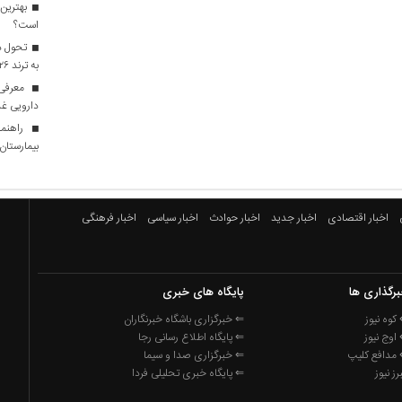
بهترین 
است؟
تحول در
به ترند ۲۰۲۶ تبدیل شدند؟
معرفی ا
دارویی غذ
راهنما
بیمارستان ه
اخبار اقتصادی
اخبار جدید
اخبار حوادث
اخبار سیاسی
اخبار فرهنگی
رگذاری ها
پایگاه های خبری
کوه نیوز
⇐ خبرگزاری باشگاه خبرنگاران
اوج نیوز
⇐ پایگاه اطلاع رسانی رجا
مدافع کلیپ
⇐ خبرگزاری صدا و سیما
برز نیوز
⇐ پایگاه خبری تحلیلی فردا