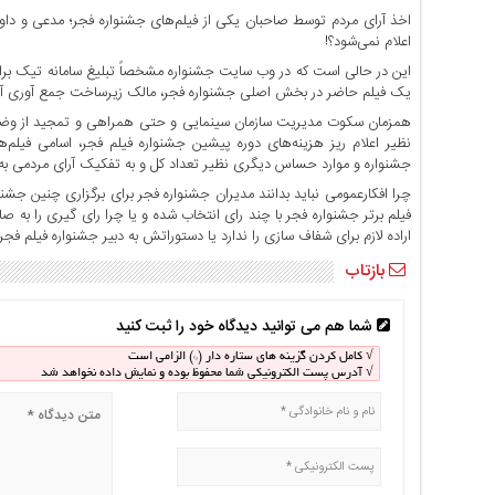
اخبار
اخذ آرای مردم توسط صاحبان یکی از فیلم‌های جشنواره فجر؛ مدعی و دا
اعلام نمی‌شود؟!
بین
المللی
این در حالی است که در وب سایت جشنواره مشخصاً تبلیغ سامانه تیک برای
یک فیلم حاضر در بخش اصلی جشنواره فجر، مالک زیرساخت جمع آوری آ
اخبار
همزمان سکوت مدیریت سازمان سینمایی و حتی همراهی و تمجید از وضع
اقتصادی
نظیر اعلام ریز هزینه‌های دوره پیشین جشنواره فیلم فجر، اسامی فیلم
اخبار
جشنواره و موارد حساس دیگری نظیر تعداد کل و به تفکیک آرای مردمی ب
جدید
چرا افکارعمومی نباید بدانند مدیران جشنواره فجر برای برگزاری چنین جشن
اخبار
فیلم برتر جشنواره فجر با چند رای انتخاب شده و یا چرا رای گیری را به ص
اراده لازم برای شفاف سازی را ندارد یا دستوراتش به دبیر جشنواره فیلم فج
حوادث
بازتاب
اخبار
سیاسی
شما هم می توانید دیدگاه خود را ثبت کنید
اخبار
فرهنگی
√ کامل کردن گزینه های ستاره دار (*) الزامی است
√ آدرس پست الکترونیکی شما محفوظ بوده و نمایش داده نخواهد شد
اخبار
سایت
برگه
نمونه