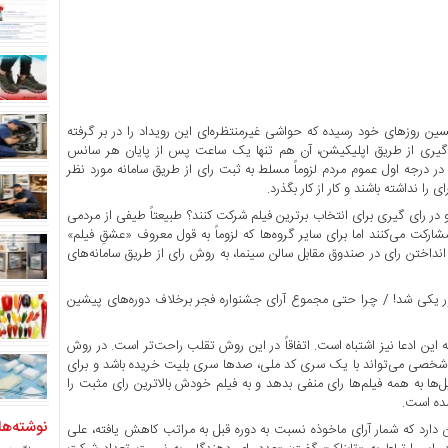
ن روزهای خود رسیده که حواشی غیرمنتظره‌ای این رویداد را در بر گرفته
ی گیری از طریق اپلیکیشن، آن هم تنها یک ساعت پس از پایان هر سانس
 درجه اول عموم مردم لزوماً مسلط به ثبت رای از طریق سامانه مورد نظر
 نداشته باشند و کار از کار بگذرد.
د و در رای گیری برای انتخاب برترین فیلم شرکت کنند؟ طبیعتاً طیفی از مردمی
رکت می‌کنند اما برای سایر گروه‌ها که لزوماً به قول معروف «عشقِ فیلم»
داختن رای در صندوق مقابل سالن سینما، به روش رای از طریق سامانه‌های
ور یکی شد! / چرا حتی مجموع آرای جشنواره فجر برخلاف دوره‌های پیشین
 این ادعا نیز اشتباه است. اتفاقاً در این روش تقلب راحت‌تر است. در روش
ش شخصی می‌تواند با یک سری کد ملی، صدها سری بلیت خریده باشد و برای
ل‌ها به همه فیلم‌ها رای منفی بدهد و به فیلم خودش بالاترین رای مثبت را
شده است.
نوشته‌ها
 دارد که شمار آرای ماخوذه نسبت به دوره قبل به مراتب کاهش یافته، علی