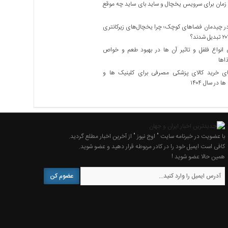
زمان برای سرویس یخچال و ساید بای ساید چه موقع
 چیدمان فضاهای کوچک؛ چرا یخچال‌های زیرکانتری
نواع فلفل و تاثیر آن ‌ها در بهبود طعم و خواص
اها
ی خرید کالای پزشکی مصرفی برای کلینیک ها و
ا در سال ۱۴۰۴
با عضویت در خبرنامه سایت " اوج نیوز " از آخرین اخبار مطلع گردید.
کافی است ایمیل خود را در کادر مربوطه قرار دهید و عضو شوید.
همین حالا عضو شوید !