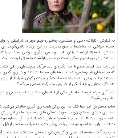
اخبار
حوادث
اخبار
سیاسی
اخبار
به گزارش «تابناک»؛ سی و هفتمین جشنواره فیلم فجر در شرایطی به واپسی
فرهنگی
است؛ حواشی که مشخصاً به سوءمدیریت در این رویداد بازمی‌گردد. را
منوی
نمایش، به منزله از دست رفتن طیف وسیعی از آرای مردمی است، چرا که در
نیستند و در درجه دوم ممکن است در مسیر بازگشت به منزل فرصت ثبت رای را
اصلی
در درجه بعد، اساساً مردم با چه انگیزه‌ای باید فرآیند پیچیده‌ای را طی کنن
صفحه
که به تماشای فیلم‌ها می‌نشینند مشتاقان سینما هستند و در رای گیری مشا
اصلی
نیستند چه تمهیدی اندیشیده شده است؟ پیچیده‌تر کردن شرایط از روش ان
هشتگی موبایلی، چه کمکی از افزایش مشارکت عمومی می‌کند؟
اخبار
اقتصادی
اخذ آرای مردم توسط صاحبان یکی از فیلم‌های جشنواره فجر؛ مدعی و دا
اعلام نمی‌شود؟!
اخبار
شاید مسئولان امر ادعا کنند که این روش باعث رای گیری سالم‌تر می‌شود که
ایران
اخذ رای کاغذی، ریختن رای به صورت دستی قابل رصد بود اما در این رو
اخبار
همه سری بلیت‌ها یک یا چند شماره موبایل داده باشد و با آن شماره موبای
بین
بدهد! بنابراین تخلف و مهندسی را در روش جدید به مراتب ساده‌تر از قبل 
المللی
با وجود آنکه مشاهدات عینی و گزارش‌های دریافتی «تابناک» حکایت از آن