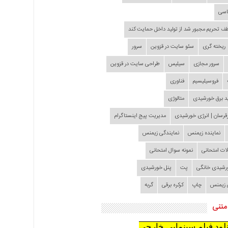
اسی
طف تحریم مجبور شد از تولید داخل حمایت کند
ریخته گری
سئو سایت در قزوین
سرور
سرور مجازی
سیلیس
طراحی سایت در قزوین
فروسیلیسیم
فناوری
د برق خورشیدی
متالوژی
قرسان | انرژی خورشیدی
مدیریت پیج اینستاگرام
نماینده زیمنس
نمایندگی زیمنس
لات امتحانی
نمونه سوال امتحانی
ورشیدی خانگی
پت
پنل خورشیدی
 زیمنس
چاپ
کرکره برقی
گربه
متنی
نلود فیلم سینمایی خارجی