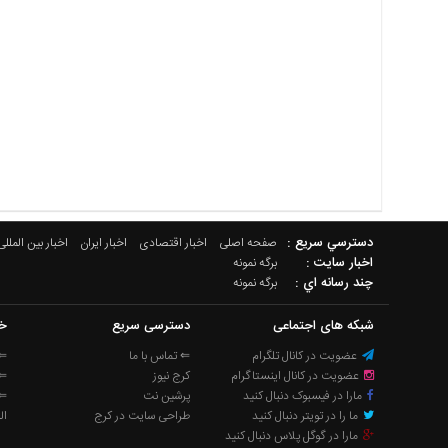
دسترسي سريع :
صفحه اصلی
اخبار اقتصادی
اخبار ایران
اخبار بین المللی
اخبار سایت :
برگه نمونه
چند رسانه اي :
برگه نمونه
شبکه های اجتماعی
دسترسی سریع
خب
عضویت در کانال تلگرام
⇐ تماس با ما
⇐ 
عضویت در کانال اینستاگرام
کرج نیوز
⇐ 
مارا در فیسبوک دنبال کنید
پرشین نت
⇐ 
ما را در تویتر دنبال کنید
طراحی سایت در کرج
ال
مارا در گوگل پلاس دنبال کنید