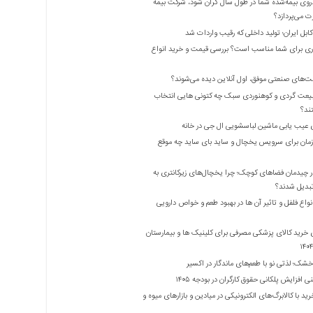
روی بیمه‌شده شما در طول سال گران شود، شرکت بیمه
 می‌پردازد؟
بل ایران؛ تولید داخلی که رقیب واردات شد
ری برای شما مناسب است؟ بررسی قیمت و خرید انواع
ت‌های صنعتی موفق، اول آنلاین دیده می‌شوند؟
یعت گردی و کوهنوردی سبک چه کتونی هایی انتخاب
ند؟
 عیب یابی ماشین لباسشویی ال جی در خانه
زمان برای سرویس یخچال و ساید بای ساید چه موقع
 چیدمان فضاهای کوچک؛ چرا یخچال‌های زیرکانتری به
واع فلفل و تاثیر آن ‌ها در بهبود طعم و خواص دارویی
 خرید کالای پزشکی مصرفی برای کلینیک ها و بیمارستان
شک؛ لذتی نو با طعم‌های ماندگار در اکسیر
 افزایش پلکانی حقوق کارگران در بودجه ۱۴۰۵
ید با کالابرگ‌های الکترونیکی در میادین و بازارهای میوه و