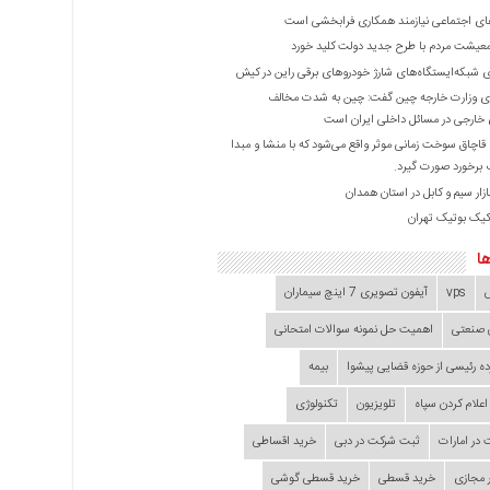
ی اجتماعی نیازمند همکاری فرابخشی است
عیشت مردم با طرح جدید دولت کلید خورد
ازی شبکه‌ایستگاه‌های شارژ خودروهای برقی راین در کیش
 وزارت خارجه چین گفت: چین به شدت مخالف
خارجی در مسائل داخلی ایران است
ا قاچاق سوخت زمانی موثر واقع می‌شود که با منشا و مبدا
برخورد صورت گیرد.
زار سیم و کابل در استان همدان
کیک بوتیک تهران
ا
vps
آیفون تصویری 7 اینچ سیماران
 صنعتی
اهمیت حل نمونه سوالات امتحانی
ده‌ رئیسی از حوزه قضایی ‌پیشوا
بیمه
اعلام کردن سپاه
تلویزیون
تکنولوژی
در امارات
ثبت شرکت در دبی
خرید اقساطی
 مجازی
خرید قسطی
خرید قسطی گوشی