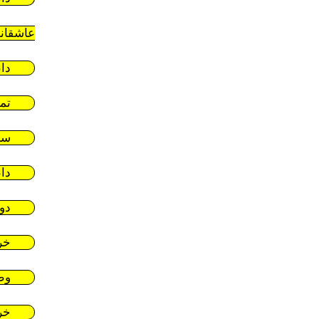
عاشقان
دا
تم
سر
دا
دو
خر
وط
خر