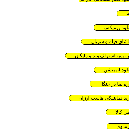
ه
نلود ریمیکس
اشای فیلم و سریال
ویس اشتراک ویدئو رایگان
نلود انیمیشن
ره بقا در جنگل
ید نمایندگی هاست ارزان
ن کالا
ید وی