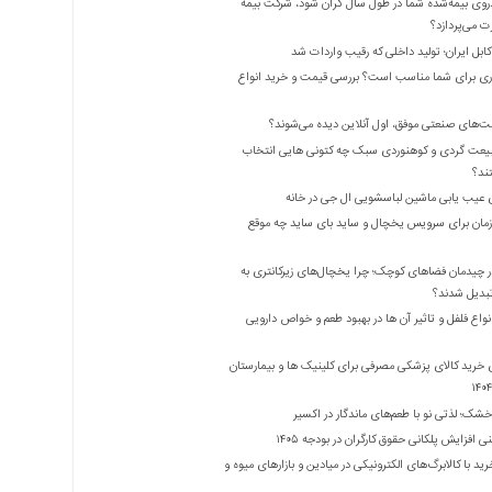
روی بیمه‌شده شما در طول سال گران شود، شرکت بیمه
 می‌پردازد؟
بل ایران؛ تولید داخلی که رقیب واردات شد
ری برای شما مناسب است؟ بررسی قیمت و خرید انواع
ت‌های صنعتی موفق، اول آنلاین دیده می‌شوند؟
یعت گردی و کوهنوردی سبک چه کتونی هایی انتخاب
ند؟
 عیب یابی ماشین لباسشویی ال جی در خانه
زمان برای سرویس یخچال و ساید بای ساید چه موقع
 چیدمان فضاهای کوچک؛ چرا یخچال‌های زیرکانتری به
واع فلفل و تاثیر آن ‌ها در بهبود طعم و خواص دارویی
 خرید کالای پزشکی مصرفی برای کلینیک ها و بیمارستان
شک؛ لذتی نو با طعم‌های ماندگار در اکسیر
 افزایش پلکانی حقوق کارگران در بودجه ۱۴۰۵
ید با کالابرگ‌های الکترونیکی در میادین و بازارهای میوه و