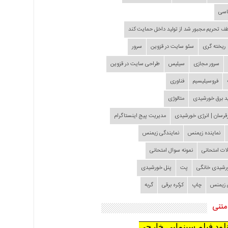
اسی
طف تحریم مجبور شد از تولید داخل حمایت کند
ریخته گری
سئو سایت در قزوین
سرور
سرور مجازی
سیلیس
طراحی سایت در قزوین
فروسیلیسیم
فناوری
د برق خورشیدی
متالوژی
قرسان | انرژی خورشیدی
مدیریت پیج اینستاگرام
نماینده زیمنس
نمایندگی زیمنس
لات امتحانی
نمونه سوال امتحانی
ورشیدی خانگی
پت
پنل خورشیدی
 زیمنس
چاپ
کرکره برقی
گربه
متنی
نلود فیلم سینمایی خارجی