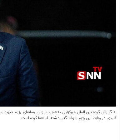
اخبار
حوادث
اخبار
سیاسی
اخبار
فرهنگی
منوی
اصلی
صفحه
اصلی
اخبار
اقتصادی
اخبار
ایران
به گزارش گروه بین الملل
، سازمان رسانه‌ای رژیم صهیون
خبرگزاری دانشجو
اخبار
کلیدی در روابط این رژیم با واشنگتن داشته، استعفا کرده است.
بین
المللی