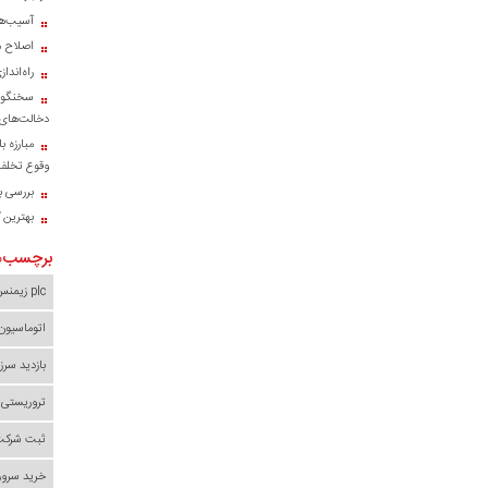
آسیب‌ها
اصلاح م
راه‌اند
سخنگوی
دخالت‌های 
مبارزه ب
وقوع تخلف 
بررسی با
بهترین 
برچسب‌ه
plc زیمنس
اتوماسیون
بازدید سرز
تروریستی 
ثبت شرکت 
خرید سرور