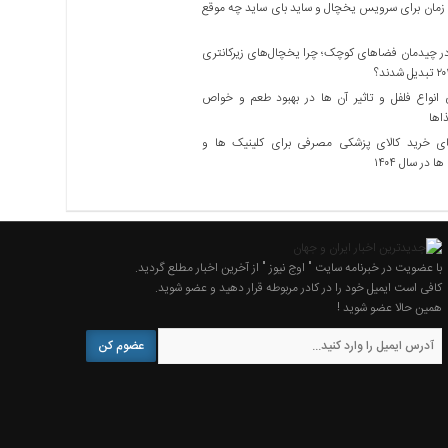
زمان برای سرویس یخچال و ساید بای ساید چه موقع
 چیدمان فضاهای کوچک؛ چرا یخچال‌های زیرکانتری
نواع فلفل و تاثیر آن ‌ها در بهبود طعم و خواص
اها
ی خرید کالای پزشکی مصرفی برای کلینیک ها و
ا در سال ۱۴۰۴
با عضویت در خبرنامه سایت " اوج نیوز " از آخرین اخبار مطلع گردید.
کافی است ایمیل خود را در کادر مربوطه قرار دهید و عضو شوید.
همین حالا عضو شوید !