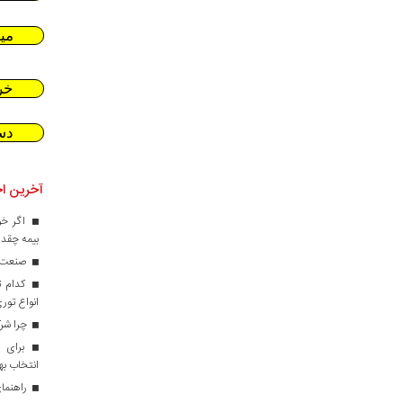
می
خر
دس
آخرین اخ
اگر خو
بیمه چقدر
صنعت کا
کدام ت
انواع تور
چرا شرک
برای ط
انتخاب ب
راهنمای