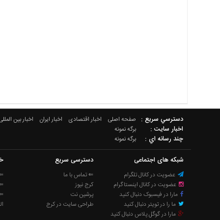
دسترسي سريع :
صفحه اصلی
اخبار اقتصادی
اخبار ایران
اخبار بین المللی
اخبار سایت :
برگه نمونه
چند رسانه اي :
برگه نمونه
شبکه های اجتماعی
دسترسی سریع
خب
عضویت در کانال تلگرام
⇐ تماس با ما
⇐ 
عضویت در کانال اینستاگرام
کرج نیوز
⇐ 
مارا در فیسبوک دنبال کنید
پرشین نت
⇐ 
ما را در تویتر دنبال کنید
طراحی سایت در کرج
ال
مارا در گوگل پلاس دنبال کنید