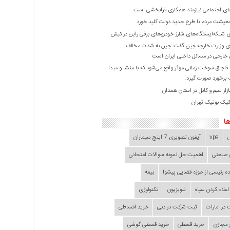
ی اجتماعی نیازمند همکاری فرابخشی است
عیشت مردم با طرح جدید دولت کلید خورد
ازی شبکه‌ایستگاه‌های شارژ خودروهای برقی راین در کیش
 وزارت خارجه چین گفت: چین به شدت مخالف
خارجی در مسائل داخلی ایران است
ا قاچاق سوخت زمانی موثر واقع می‌شود که با منشا و مبدا
برخورد صورت گیرد.
زار سیم و کابل در استان همدان
کیک بوتیک تهران
ا
vps
آیفون تصویری 7 اینچ سیماران
 صنعتی
اهمیت حل نمونه سوالات امتحانی
ده‌ رئیسی از حوزه قضایی ‌پیشوا
بیمه
اعلام کردن سپاه
تلویزیون
تکنولوژی
در امارات
ثبت شرکت در دبی
خرید اقساطی
 مجازی
خرید قسطی
خرید قسطی گوشی