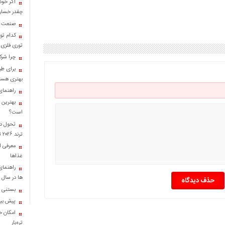
اگر خود
چقدر خسارت
صنعت کا
کدام تو
توری فلزی
چرا شرک
برای طب
بهتری هست
راهنمای
بهترین 
است؟
تحول در
ترند ۲۰۲۶ تبدیل شدند؟
معرفی ان
غذاها
راهنمای
ها در سال ۱۴۰۴
حذف دیدگاه
بستنی خ
پیش بینی
امکان خر
تره‌بار