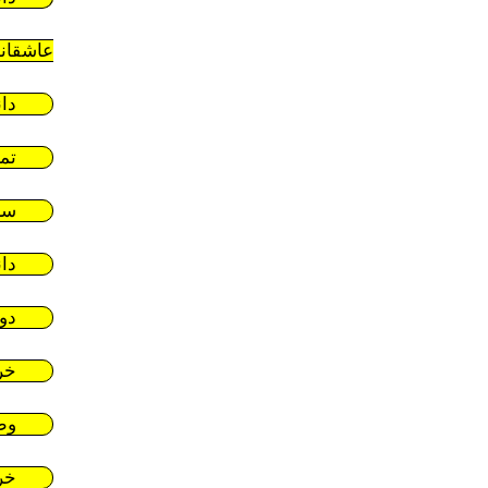
عاشقان
دا
تم
سر
دا
دو
خر
وط
خر