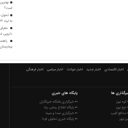
بهترین 
است؟
تحول در
به ترند ۲۰۲۶ تبدیل شدند؟
معرفی ا
دارویی غذ
راهنما
بیمارستان ه
اخبار اقتصادی
اخبار جدید
اخبار حوادث
اخبار سیاسی
اخبار فرهنگی
رگذاری ها
پایگاه های خبری
کوه نیوز
⇐ خبرگزاری باشگاه خبرنگاران
اوج نیوز
⇐ پایگاه اطلاع رسانی رجا
مدافع کلیپ
⇐ خبرگزاری صدا و سیما
برز نیوز
⇐ پایگاه خبری تحلیلی فردا