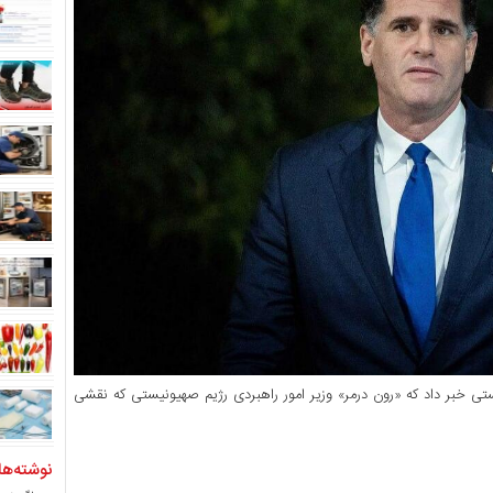
یستی خبر داد که «رون درمر» وزیر امور راهبردی رژیم صهیونیستی که نقشی
نوشته‌ها