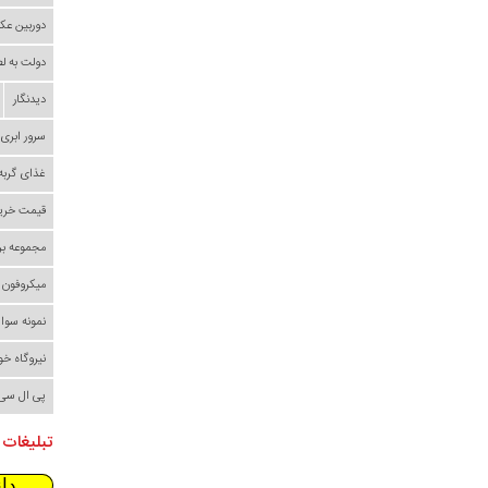
دوربین عک
دولت به ل
دیدنگار
سرور ابری
غذای گربه
قیمت خری
مجموعه بر
میکروفون
نمونه سوا
نیروگاه خ
پی ال سی
تبلیغات 
دا