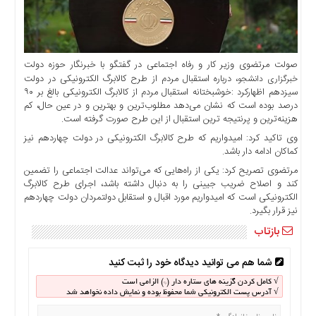
اخبار
حوادث
اخبار
سیاسی
صولت مرتضوی وزیر کار و رفاه اجتماعی در گفتگو با خبرنگار حوزه دولت
، درباره استقبال مردم از طرح کالابرگ الکترونیکی در دولت
خبرگزاری دانشجو
اخبار
سیزدهم اظهارکرد :خوشبختانه استقبال مردم از کالابرگ الکترونیکی بالغ بر ۹۰
فرهنگی
درصد بوده است که نشان می‌دهد مطلوب‌ترین و بهترین و در عین حال، کم
هزینه‌ترین و پرنتیجه ترین استقبال از این طرح صورت گرفته است.
منوی
اصلی
وی تاکید کرد: امیدواریم که طرح کالابرگ الکترونیکی در دولت چهاردهم نیز
کماکان ادامه دار باشد.
صفحه
مرتضوی تصریح کرد: یکی از راه‌هایی که می‌تواند عدالت اجتماعی را تضمین
اصلی
کند و اصلاح ضریب جیینی را به دنبال داشته باشد، اجرای طرح کالابرگ
اخبار
الکترونیکی است که امیدواریم مورد اقبال و استقابل دولتمردان دولت چهاردهم
اقتصادی
نیز قرار بگیرد.
اخبار
بازتاب
ایران
شما هم می توانید دیدگاه خود را ثبت کنید
اخبار
بین
√ کامل کردن گزینه های ستاره دار (*) الزامی است
المللی
√ آدرس پست الکترونیکی شما محفوظ بوده و نمایش داده نخواهد شد