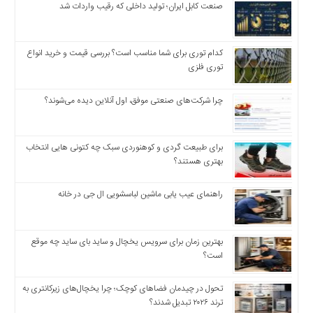
صنعت کابل ایران؛ تولید داخلی که رقیب واردات شد
اخبار
بین
المللی
کدام توری برای شما مناسب است؟ بررسی قیمت و خرید انواع
اخبار
توری فلزی
اقتصادی
اخبار
چرا شرکت‌های صنعتی موفق، اول آنلاین دیده می‌شوند؟
جدید
اخبار
برای طبیعت گردی و کوهنوردی سبک چه کتونی هایی انتخاب
حوادث
بهتری هستند؟
اخبار
سیاسی
راهنمای عیب یابی ماشین لباسشویی ال جی در خانه
اخبار
فرهنگی
بهترین زمان برای سرویس یخچال و ساید بای ساید چه موقع
اخبار
است؟
سایت
برگه
تحول در چیدمان فضاهای کوچک؛ چرا یخچال‌های زیرکانتری به
نمونه
ترند ۲۰۲۶ تبدیل شدند؟