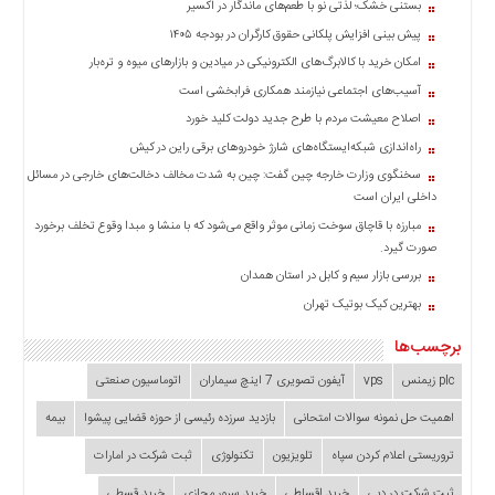
بستنی خشک؛ لذتی نو با طعم‌های ماندگار در اکسیر
پیش بینی افزایش پلکانی حقوق کارگران در بودجه ۱۴۰۵
امکان خرید با کالابرگ‌های الکترونیکی در میادین و بازارهای میوه و تره‌بار
آسیب‌های اجتماعی نیازمند همکاری فرابخشی است
اصلاح معیشت مردم با طرح جدید دولت کلید خورد
راه‌اندازی شبکه‌ایستگاه‌های شارژ خودروهای برقی راین در کیش
سخنگوی وزارت خارجه چین گفت: چین به شدت مخالف دخالت‌های خارجی در مسائل
داخلی ایران است
مبارزه با قاچاق سوخت زمانی موثر واقع می‌شود که با منشا و مبدا وقوع تخلف برخورد
صورت گیرد.
بررسی بازار سیم و کابل در استان همدان
بهترین کیک بوتیک تهران
برچسب‌ها
plc زیمنس
vps
آیفون تصویری 7 اینچ سیماران
اتوماسیون صنعتی
اهمیت حل نمونه سوالات امتحانی
بازدید سرزده‌ رئیسی از حوزه قضایی ‌پیشوا
بیمه
تروریستی اعلام کردن سپاه
تلویزیون
تکنولوژی
ثبت شرکت در امارات
ثبت شرکت در دبی
خرید اقساطی
خرید سرور مجازی
خرید قسطی