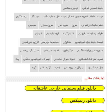
خرید قسطی گوشی
دوربین عکاسی
دولت به لطف تحریم مجبور شد از تولید داخل حمایت کند
دیدنگار
ریخته گری
سئو سایت در قزوین
سرور
سرور ابری
سرور مجازی
سیلیس
طراحی سایت در قزوین
غذای گربه
فروسیلیسیم
فناوری
قیمت خرید برق خورشیدی
متالوژی
مجموعه برقرسان | انرژی خورشیدی
مدیریت پیج اینستاگرام
میکروفون
نماینده زیمنس
نمایندگی زیمنس
نمونه سوالات امتحانی
نمونه سوال امتحانی
نیروگاه خورشیدی خانگی
پت
پنل خورشیدی
پی ال سی زیمنس
چاپ
کرکره برقی
گربه
تبلیغات متنی
دانلود فیلم سینمایی خارجی عاشقانه
دانلود ریمیکس