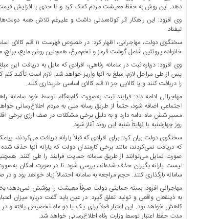
اخبار
دهد. این روش به حفظ معیشت مردم کمک کرد و تا حدی با افزایش قیمت‌ها،
اقتصادی
وی افزود: این راهکار اثر کوتاه‌مدتی داشت و علیرغم تلاش همه دولت‌ها 
اخبار
نیفتاد.
جدید
سخنگوی دولت، مهاجرانی،
اخبار
خانواده پروتئین شامل گوشت قرمز و تخم‌مرغ، همچنین روغن مایع، برنج، ما
حوادث
وی افزود: درباره ثبت در سامانه رفاهی، افرادی که مایل به دریافت این مبل
پس از طی مراحل لازم، مبلغ به آنها واریز خواهد شد. لازم است تأکید کنم که
اخبار
را دریافت کنند و یا کالایی جز ۱۱ قلم کالای اساسی خریداری کنند.
سیاسی
مهاجرانی ادامه داد: فرایند ثبت به‌صورت گام‌به‌گام توسط خود سامانه ر
اخبار
اجتماعی اضافه شود، حتماً از طریق رسانه ملی به مردم اطلاع‌رسانی خواهد 
فرهنگی
مسیر شش ماه ادامه دارد و به دلیل برخی مشکلات در صف ارزی برخی اقلام،
روز چهارشنبه یا نهایتاً شنبه این روند آغاز شود.
دسترسی
سخنگوی دولت بیان کرد: برای افرادی که قبلاً یارانه دریافت می‌کردند، پ
سریع
که دریافت نمی‌کردند، مانند برخی کارمندان دولت که یارانه آنها حذف شده ب
صفحه
صورت تمایل می‌توانند از طریق سامانه حمایت فرایند را طی کنند. همچنین
اصلی
لیست یارانه بگیران حذف شده‌اند، بررسی شود تا در صورت امکان به‌صورت خ
سامانه بارگذاری کنند. حجم مراجعه به سامانه احتمالاً زیاد خواهد بود و در صورت نیاز
اخبار
مهاجرانی افزود: بسته حمایتی دولت صرفاً معیشت را پوشش نمی‌دهد؛ بخشی 
اقتصادی
به ذینفعان واقعی و تولید تعلق گیرد. در عین باید گفت درباره میزان اعت
اخبار
کاهش خواهد بود. این اعتبار فعلاً برای یک یا دو ماه تخصیص یافته و در 
ایران
مدت حفظ اعتبار توسط وزارت رفاه اطلاع‌رسانی خواهد شد.