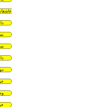
عاشقان
دا
تم
سر
دا
دو
خر
وط
خر