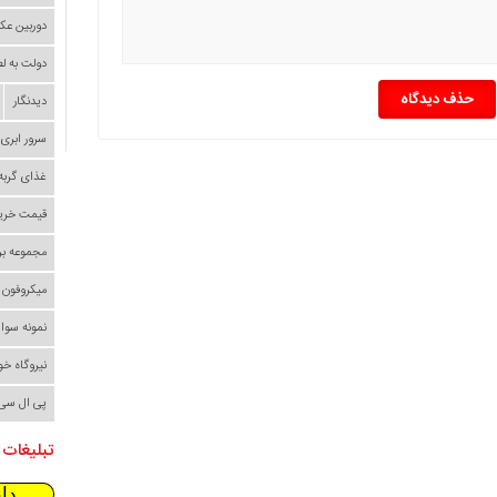
دوربین عک
دولت به ل
حذف دیدگاه
دیدنگار
سرور ابری
غذای گربه
قیمت خری
مجموعه بر
میکروفون
نمونه سوا
نیروگاه خ
پی ال سی
تبلیغات 
دا