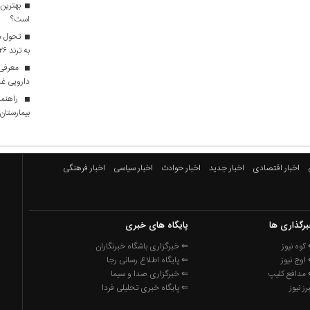
بهترین 
است؟
تحول در
به ترند ۲۰۲۶ تبدیل شدند؟
معرفی ا
دارویی غذ
راهنما
بیمارستان ه
اخبار اقتصادی
اخبار جدید
اخبار حوادث
اخبار سیاسی
اخبار فرهنگی
رگذاری ها
پایگاه های خبری
کوه نیوز
⇐ خبرگزاری باشگاه خبرنگاران
اوج نیوز
⇐ پایگاه اطلاع رسانی رجا
مدافع کلیپ
⇐ خبرگزاری صدا و سیما
برز نیوز
⇐ پایگاه خبری تحلیلی فردا