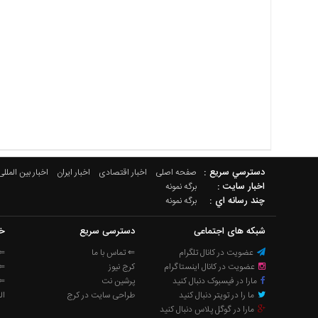
دسترسي سريع :
صفحه اصلی
اخبار اقتصادی
اخبار ایران
اخبار بین المللی
اخبار سایت :
برگه نمونه
چند رسانه اي :
برگه نمونه
شبکه های اجتماعی
دسترسی سریع
خب
عضویت در کانال تلگرام
⇐ تماس با ما
⇐ 
عضویت در کانال اینستاگرام
کرج نیوز
⇐ 
مارا در فیسبوک دنبال کنید
پرشین نت
⇐ 
ما را در تویتر دنبال کنید
طراحی سایت در کرج
ال
مارا در گوگل پلاس دنبال کنید