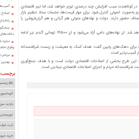
در کوتاه‌مدت سبب افزایش چند درصدی تورم خواهد شد، اما تیم اقتصادی
آسیب‌ها
م به‌صورت اصولی کنترل شود. برای مهار قیمت‌ها، جلسات ستاد تنظیم بازار
اصلاح م
اصناف حضور دارند. دولت و نهاد‌های متولی هم گرانی و هم گران‌فروشی را
راه‌اند
سخنگوی
وی در خصوص دارو و گندم افزود: در حوزه ارز دارو، عرضه دارو حفظ خواهد شد. ارز نهاده‌های دامی آزاد می‌شود و ارز ۲۸۵۰۰ تومانی گندم نیز ادامه
دخالت‌های 
مبارزه ب
لت در خصوص وام اعتباری ۳۰ میلیون تومانی با سود ۴ درصد برای دهک‌های پایین گفت: هدف کمک به معیشت و زیست شرافتمندانه
وقوع تخلف 
 آسیب‌پذیر است.
بررسی با
عدالت، این طرح بخشی از اصلاحات اقتصادی دولت است و با هدف جمع‌آوری
بهترین 
 شرافتمندانه مردم و اجرای اصلاحات اقتصادی بنیادین است.
برچسب‌ه
plc زیمنس
اتوماسیون
بازدید سرز
تروریستی 
ثبت شرکت 
خرید سرور