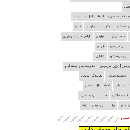
اسی
طف تحریم مجبور شد از تولید داخل حمایت کند
ریخته گری
سئو سایت در قزوین
سرور
سرور مجازی
سیلیس
طراحی سایت در قزوین
فروسیلیسیم
فناوری
د برق خورشیدی
متالوژی
قرسان | انرژی خورشیدی
مدیریت پیج اینستاگرام
نماینده زیمنس
نمایندگی زیمنس
لات امتحانی
نمونه سوال امتحانی
ورشیدی خانگی
پت
پنل خورشیدی
 زیمنس
چاپ
کرکره برقی
گربه
متنی
نلود فیلم سینمایی خارجی