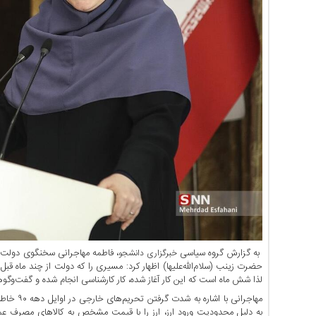
اخبار
حوادث
اخبار
سیاسی
اخبار
فرهنگی
منوی
اصلی
صفحه
اصلی
اخبار
اقتصادی
اخبار
ایران
به گزارش گروه سیاسی
، فاطمه مهاجرانی سخنگوی دول
خبرگزاری دانشجو
اخبار
حضرت زینب (سلام‌الله‌علیها) اظهار کرد: مسیری را که دولت از چند ماه قب
لذا شش ماه است که این کار آغاز شده، کار کارشناسی انجام شده و گفت‌و‌
بین
المللی
به دلیل محدودیت ورود ارز، ارز را با قیمت مشخص به کالا‌های مصرف 