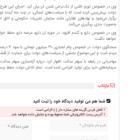
اخبار
وی در خصوص تورم ناشی از تک‌نرخی شدن ارز بیان کرد: اجرای این طرح 
دولت پیش‌بینی کرده است که با سیاست‌های اعمالی، در چند ماه آینده تور
بین
برگزار می‌شود و نهاد‌های نظارتی مانند سازمان تعزیرات حکومتی و اتاق 
المللی
به‌صورت جدی پیگیری می‌کنند.
اخبار
اقتصادی
خواهد داشت.
اخبار
سخنگوی دو
جدید
مردم است و این موضوع بخشی از سیاست‌های دولت برای حمایت از اقشار
اخبار
مهاجرانی در رابطه با سهام عدالت اظهار کرد: درباره آزادسازی سهام 
سرمایه‌های خرد برای تولید طراحی شده است. تمام تلاش دولت حفظ زیست
حوادث
اخبار
سیاسی
بازتاب
اخبار
فرهنگی
شما هم می توانید دیدگاه خود را ثبت کنید
اخبار
√ کامل کردن گزینه های ستاره دار (*) الزامی است
√ آدرس پست الکترونیکی شما محفوظ بوده و نمایش داده نخواهد شد
سایت
برگه
نمونه