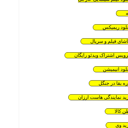
ه
نلود ریمیکس
اشای فیلم و سریال
ویس اشتراک ویدئو رایگان
نلود انیمیشن
ره بقا در جنگل
ید نمایندگی هاست ارزان
ن کالا
ید وی