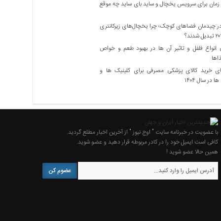
زمان برای سرویس یخچال و ساید بای ساید چه موقع
 چیدمان فضاهای کوچک؛ چرا یخچال‌های زیرکانتری
نواع فلفل و تاثیر آن ‌ها در بهبود طعم و خواص
اها
ی خرید کالای پزشکی مصرفی برای کلینیک ها و
ا در سال ۱۴۰۴
با عضویت در خبرنامه سایت " اوج نیوز " از آخرین اخبار مطلع گردید.
کافی است ایمیل خود را در کادر مربوطه قرار دهید و عضو شوید.
همین حالا عضو شوید !