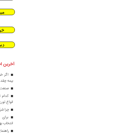
می
خر
دس
آخرین اخ
اگر خو
بیمه چقدر
صنعت کا
کدام ت
انواع تور
چرا شرک
برای ط
انتخاب ب
راهنمای