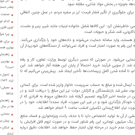
اگر خود
 به‌ویژه در بخش مواد غذایی، مقابله نمود.
چقدر خسارت
برای جلوگیری از تأثیر فشار قیمت ارز بر سفره مردم، در عمل چنین اتفاقی
صنعت کا
کدام تو
 اظهار کرد: در خصوص فهرست ۱۱ قلم کالای اساسی خاطرنشان کرد: این کالا‌ها شامل خانواده لبنیات مانند شیر، پنیر و ماست،
توری فلزی
کارونی، قند، شکر و حبوبات است.
چرا شرک
غ هستند، وارد سامانه حمایت می‌شوند و داده‌های خود را بارگذاری می‌کنند.
برای طب
 این رقم به صورت اعتبار است و افراد نمی‌توانند از دستگاه‌های خودپرداز آن
بهتری هست
راهنمای
اهنمایی می‌شود. در صورتی که مسیر دیگری توسط وزارت تعاون، کار و رفاه
بهترین 
شد. از سویی فرآیند خرید احتمالاً از پایان این هفته آغاز خواهد شد. این
است؟
 تا آماده شدن کامل زیرساخت‌ها تأخیر ایجاد شد. پیش‌بینی می‌کنیم که تا
تحول در
ترند ۲۰۲۶ تبدیل شدند؟
یامک ارسال شده و مبلغ به حساب سرپرست خانوار واریز شده است. برای کسانی
معرفی ان
ود، مقرر شد بازنشستگان و کارکنان دولت نیز این مبلغ را دریافت کنند و در
غذاها
 در جلسه اخیر کارگروه، تصمیم گرفته شد داده‌های مربوط به افرادی که از
راهنمای
ودکار بارگذاری شود و در غیر این صورت، افراد مجدداً اطلاعات خود را در
ها در سال ۱۴۰۴
، اطلاع‌رسانی تکمیلی امشب ساعت ۹ انجام خواهد شد.
بستنی خ
از آن به تولید اختصاص دارد تا با حذف رانت، ویژه‌خواری و فساد، منابع
پیش بینی
بار یک میلیون تومانی، این رقم شناور است و در صورت لزوم قابل افزایش یا
صورت عدم خرید در مرحله اول، اعتبار حفظ خواهد شد. اطلاعات دقیق درباره
امکان خر
تره‌بار