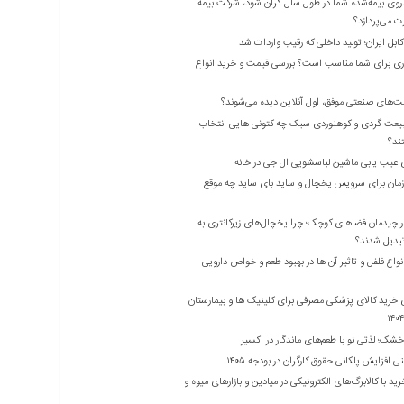
روی بیمه‌شده شما در طول سال گران شود، شرکت بیمه
 می‌پردازد؟
بل ایران؛ تولید داخلی که رقیب واردات شد
ری برای شما مناسب است؟ بررسی قیمت و خرید انواع
ت‌های صنعتی موفق، اول آنلاین دیده می‌شوند؟
یعت گردی و کوهنوردی سبک چه کتونی هایی انتخاب
ند؟
 عیب یابی ماشین لباسشویی ال جی در خانه
زمان برای سرویس یخچال و ساید بای ساید چه موقع
 چیدمان فضاهای کوچک؛ چرا یخچال‌های زیرکانتری به
واع فلفل و تاثیر آن ‌ها در بهبود طعم و خواص دارویی
 خرید کالای پزشکی مصرفی برای کلینیک ها و بیمارستان
شک؛ لذتی نو با طعم‌های ماندگار در اکسیر
 افزایش پلکانی حقوق کارگران در بودجه ۱۴۰۵
ید با کالابرگ‌های الکترونیکی در میادین و بازارهای میوه و