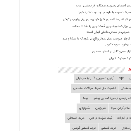
ی اجتماعی نیازمند همکاری فرابخشی است
عیشت مردم با طرح جدید دولت کلید خورد
ازی شبکه‌ایستگاه‌های شارژ خودروهای برقی راین در کیش
 وزارت خارجه چین گفت: چین به شدت مخالف
خارجی در مسائل داخلی ایران است
ا قاچاق سوخت زمانی موثر واقع می‌شود که با منشا و مبدا
برخورد صورت گیرد.
زار سیم و کابل در استان همدان
کیک بوتیک تهران
ا
vps
آیفون تصویری 7 اینچ سیماران
 صنعتی
اهمیت حل نمونه سوالات امتحانی
ده‌ رئیسی از حوزه قضایی ‌پیشوا
بیمه
اعلام کردن سپاه
تلویزیون
تکنولوژی
در امارات
ثبت شرکت در دبی
خرید اقساطی
 مجازی
خرید قسطی
خرید قسطی گوشی