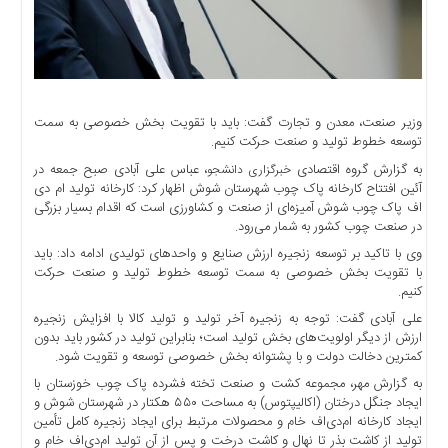
اخبار
حوادث
اخبار
سیاسی
اخبار
وزیر صنعت، معدن و تجارت گفت: باید با تقویت بخش خصوصی به سمت
فرهنگی
توسعه خطوط تولید و صنعت حرکت کنیم.
منوی
به گزارش گروه اقتصادی
، عباس علی آبادی صبح جمعه در
خبرگزاری دانشجو
آئین افتتاح کارخانه پاک چوب شهرستان شوش اظهار کرد: کارخانه تولید ام دی
اصلی
اف پاک چوب شوش آمیزه‌ای از صنعت و کشاورزی است که اقدام بسیار بزرگی
صفحه
در صنعت چوب کشور به شمار می‌رود.
اصلی
وی با تاکید بر توسعه زنجیره ارزش صنایع و واحد‌های تولیدی ادامه داد: باید
با تقویت بخش خصوصی به سمت توسعه خطوط تولید و صنعت حرکت
اخبار
کنیم.
اقتصادی
علی آبادی گفت: توجه به زنجیره آخر تولید و تولید کالا با افزایش زنجیره
اخبار
ارزش از دیگر اولویت‌های بخش تولید است؛ بنابراین تولید در کشور باید بدون
ایران
کمترین دخالت دولت و با پشتوانه بخش خصوصی توسعه و تقویت شود.
اخبار
به گزارش مهر، مجموعه کشت و صنعت تخته فشرده پاک چوب خوزستان با
بین
ایجاد جنگل درختان (اکالیپتوس) به مساحت ۵۵۰ هکتار در شهرستان شوش و
المللی
ایجاد کارخانه ام‌دی‌اف خام و محصولات مرتبط برای ایجاد زنجیره کامل تأمین
تولید از کاشت بذر تا نهال و کاشت درخت و پس از آن تولید ام‌دی‌اف خام و