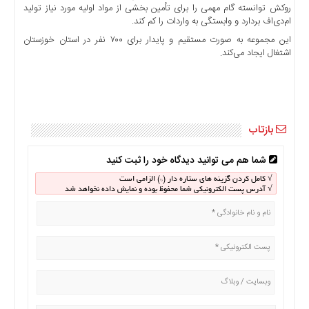
اخبار
روکش توانسته گام مهمی را برای تأمین بخشی از مواد اولیه مورد نیاز تولید
اقتصادی
ام‌دی‌اف بردارد و وابستگی به واردات را کم کند.
اخبار
این مجموعه به صورت مستقیم و پایدار برای ۷۰۰ نفر در استان خوزستان
جدید
اشتغال ایجاد می‌کند.
اخبار
حوادث
اخبار
سیاسی
بازتاب
اخبار
فرهنگی
شما هم می توانید دیدگاه خود را ثبت کنید
دسترسی
√ کامل کردن گزینه های ستاره دار (*) الزامی است
√ آدرس پست الکترونیکی شما محفوظ بوده و نمایش داده نخواهد شد
سریع
صفحه
اصلی
اخبار
اقتصادی
اخبار
ایران