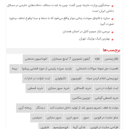
سخنگوی وزارت خارجه چین گفت: چین به شدت مخالف دخالت‌های خارجی در مسائل
داخلی ایران است
مبارزه با قاچاق سوخت زمانی موثر واقع می‌شود که با منشا و مبدا وقوع تخلف برخورد
صورت گیرد.
بررسی بازار سیم و کابل در استان همدان
بهترین کیک بوتیک تهران
برچسب‌ها
plc زیمنس
vps
آیفون تصویری 7 اینچ سیماران
اتوماسیون صنعتی
اهمیت حل نمونه سوالات امتحانی
بازدید سرزده‌ رئیسی از حوزه قضایی ‌پیشوا
بیمه
تروریستی اعلام کردن سپاه
تلویزیون
تکنولوژی
ثبت شرکت در امارات
ثبت شرکت در دبی
خرید اقساطی
خرید سرور مجازی
خرید قسطی
خرید قسطی گوشی
دوربین عکاسی
دولت به لطف تحریم مجبور شد از تولید داخل حمایت کند
دیدنگار
ریخته گری
سئو سایت در قزوین
سرور
سرور ابری
سرور مجازی
سیلیس
طراحی سایت در قزوین
غذای گربه
فروسیلیسیم
فناوری