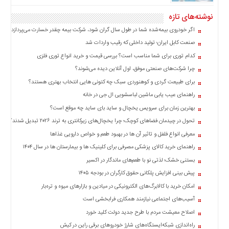
نوشته‌های تازه
اگر خودروی بیمه‌شده شما در طول سال گران شود، شرکت بیمه چقدر خسارت می‌پردازد؟
صنعت کابل ایران؛ تولید داخلی که رقیب واردات شد
کدام توری برای شما مناسب است؟ بررسی قیمت و خرید انواع توری فلزی
چرا شرکت‌های صنعتی موفق، اول آنلاین دیده می‌شوند؟
برای طبیعت گردی و کوهنوردی سبک چه کتونی هایی انتخاب بهتری هستند؟
راهنمای عیب یابی ماشین لباسشویی ال جی در خانه
بهترین زمان برای سرویس یخچال و ساید بای ساید چه موقع است؟
تحول در چیدمان فضاهای کوچک؛ چرا یخچال‌های زیرکانتری به ترند ۲۰۲۶ تبدیل شدند؟
معرفی انواع فلفل و تاثیر آن ‌ها در بهبود طعم و خواص دارویی غذاها
راهنمای خرید کالای پزشکی مصرفی برای کلینیک ها و بیمارستان ها در سال ۱۴۰۴
بستنی خشک؛ لذتی نو با طعم‌های ماندگار در اکسیر
پیش بینی افزایش پلکانی حقوق کارگران در بودجه ۱۴۰۵
امکان خرید با کالابرگ‌های الکترونیکی در میادین و بازارهای میوه و تره‌بار
آسیب‌های اجتماعی نیازمند همکاری فرابخشی است
اصلاح معیشت مردم با طرح جدید دولت کلید خورد
راه‌اندازی شبکه‌ایستگاه‌های شارژ خودروهای برقی راین در کیش