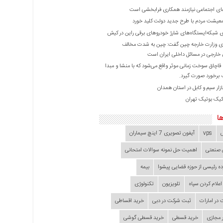
ی اجتماعی نیازمند همکاری فرابخشی است
عیشت مردم با طرح جدید دولت کلید خورد
ازی شبکه‌ایستگاه‌های شارژ خودروهای برقی راین در کیش
 وزارت خارجه چین گفت: چین به شدت مخالف
خارجی در مسائل داخلی ایران است
ا قاچاق سوخت زمانی موثر واقع می‌شود که با منشا و مبدا
برخورد صورت گیرد.
زار سیم و کابل در استان همدان
کیک بوتیک تهران
ا
vps
آیفون تصویری 7 اینچ سیماران
 صنعتی
اهمیت حل نمونه سوالات امتحانی
ده‌ رئیسی از حوزه قضایی ‌پیشوا
بیمه
اعلام کردن سپاه
تلویزیون
تکنولوژی
در امارات
ثبت شرکت در دبی
خرید اقساطی
 مجازی
خرید قسطی
خرید قسطی گوشی