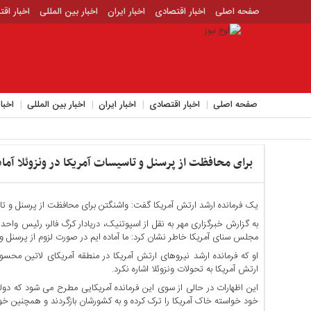
صفحه اصلی
اخبار اقتصادی
اخبار ایران
اخبار بین المللی
اخبار اق
اخبار جدید
اخبار حوادث
اخبار سیاسی
اخبار فرهنگی
منوی
بالا
صفحه
صفحه اصلی
اخبار اقتصادی
اخبار ایران
اخبار بین المللی
اخبا
اصلی
اخبار
اقتصادی
برای محافظت از پرسنل و تاسیسات آمریکا در ونزوئلا آما
اخبار
ایران
اخبار
یک فرمانده ارشد ارتش آمریکا گفت: واشنگتن برای محافظت از پرسنل و تاس
بین
به گزارش خبرگزاری مهر به نقل از اسپوتنیک، دریادار کرگ فالر، رئیس وا
المللی
مجلس سنای آمریکا خاطر نشان کرد: ما آماده ایم در صورت لزوم از پرسنل و
اخبار
او که فرمانده ارشد نیروهای ارتش آمریکا در منطقه آمریکای لاتین 
اقتصادی
ارتش آمریکا به تحولات ونزوئلا اشاره نکرد.
اخبار
این اظهارات در حالی از سوی این فرمانده آمریکایی مطرح می شود که دولت 
جدید
خود خواسته خاک آمریکا را ترک کرده و به کشورشان بازگردند و همچنین خو