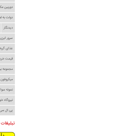
دوربین عک
دولت به ل
دیدنگار
سرور ابری
غذای گربه
قیمت خری
مجموعه بر
میکروفون
نمونه سوا
نیروگاه خ
پی ال سی
تبلیغات 
دا