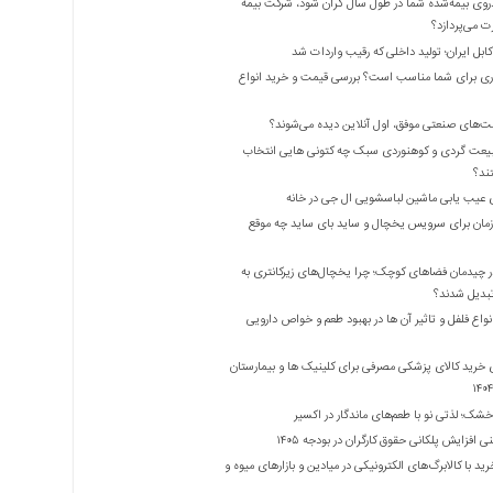
روی بیمه‌شده شما در طول سال گران شود، شرکت بیمه
 می‌پردازد؟
بل ایران؛ تولید داخلی که رقیب واردات شد
ری برای شما مناسب است؟ بررسی قیمت و خرید انواع
ت‌های صنعتی موفق، اول آنلاین دیده می‌شوند؟
یعت گردی و کوهنوردی سبک چه کتونی هایی انتخاب
ند؟
 عیب یابی ماشین لباسشویی ال جی در خانه
زمان برای سرویس یخچال و ساید بای ساید چه موقع
 چیدمان فضاهای کوچک؛ چرا یخچال‌های زیرکانتری به
واع فلفل و تاثیر آن ‌ها در بهبود طعم و خواص دارویی
 خرید کالای پزشکی مصرفی برای کلینیک ها و بیمارستان
شک؛ لذتی نو با طعم‌های ماندگار در اکسیر
 افزایش پلکانی حقوق کارگران در بودجه ۱۴۰۵
ید با کالابرگ‌های الکترونیکی در میادین و بازارهای میوه و