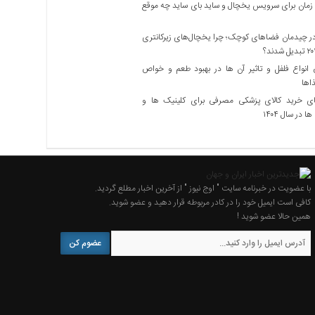
زمان برای سرویس یخچال و ساید بای ساید چه موقع
 چیدمان فضاهای کوچک؛ چرا یخچال‌های زیرکانتری
نواع فلفل و تاثیر آن ‌ها در بهبود طعم و خواص
اها
ی خرید کالای پزشکی مصرفی برای کلینیک ها و
ا در سال ۱۴۰۴
با عضویت در خبرنامه سایت " اوج نیوز " از آخرین اخبار مطلع گردید.
کافی است ایمیل خود را در کادر مربوطه قرار دهید و عضو شوید.
همین حالا عضو شوید !