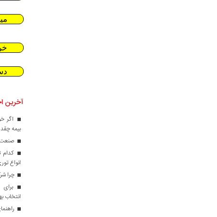
می
خر
دس
آخرین اخ
اگر خو
بیمه چقدر
صنعت کا
کدام ت
انواع تور
چرا شرک
برای ط
انتخاب ب
راهنمای