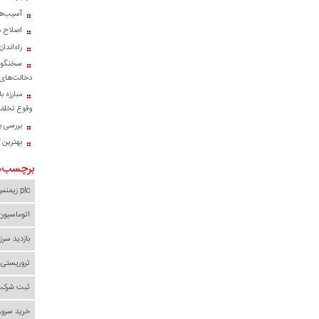
آسیب‌ها
اصلاح م
راه‌اند
سخنگوی
دخالت‌های 
مبارزه ب
وقوع تخلف 
بررسی با
بهترین 
برچسب‌ه
plc زیمنس
اتوماسیون
بازدید سرز
تروریستی 
ثبت شرکت 
خرید سرور