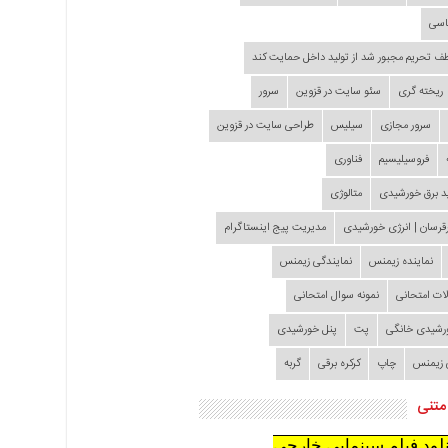
اسی
طف تحریم مجبور شد از تولید داخل حمایت کند
ریخته گری
سئو سایت در قزوین
سرور
سرور مجازی
سیلیس
طراحی سایت در قزوین
فروسیلیسیم
فناوری
د برق خورشیدی
متالوژی
قرسان | انرژی خورشیدی
مدیریت پیج اینستاگرام
نماینده زیمنس
نمایندگی زیمنس
لات امتحانی
نمونه سوال امتحانی
ورشیدی خانگی
پت
پنل خورشیدی
 زیمنس
چاپ
کرکره برقی
گربه
متنی
نلود فیلم سینمایی خارجی