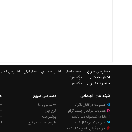
دسترسي سريع :
صفحه اصلی
اخبار اقتصادی
اخبار ایران
اخبار بین المللی
اخبار سایت :
برگه نمونه
چند رسانه اي :
برگه نمونه
شبکه های اجتماعی
دسترسی سریع
خب
عضویت در کانال تلگرام
⇐ تماس با ما
⇐ 
عضویت در کانال اینستاگرام
کرج نیوز
⇐ 
مارا در فیسبوک دنبال کنید
پرشین نت
⇐ 
ما را در تویتر دنبال کنید
طراحی سایت در کرج
ال
مارا در گوگل پلاس دنبال کنید