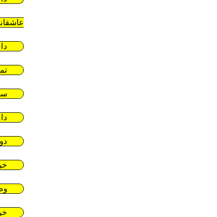
عاشقان
دا
تم
سر
دا
دو
خر
وط
خر