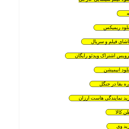
ه
نلود ریمیکس
اشای فیلم و سریال
ویس اشتراک ویدئو رایگان
نلود انیمیشن
ره بقا در جنگل
ید نمایندگی هاست ارزان
ن کالا
ید وی