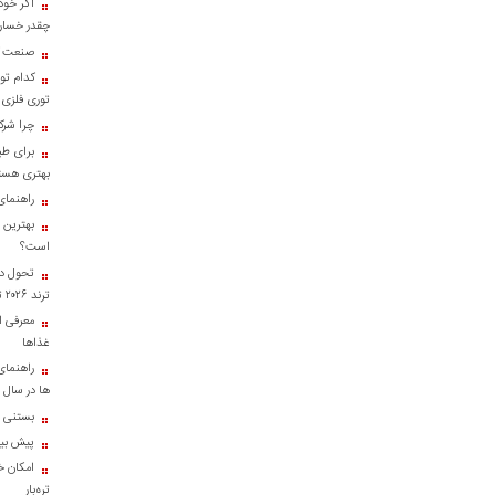
اگر خود
چقدر خسارت
صنعت کا
کدام تو
توری فلزی
چرا شرک
برای طب
بهتری هست
راهنمای
بهترین 
است؟
تحول در
ترند ۲۰۲۶ تبدیل شدند؟
معرفی ان
غذاها
راهنمای
ها در سال ۱۴۰۴
بستنی خ
پیش بینی
امکان خر
تره‌بار