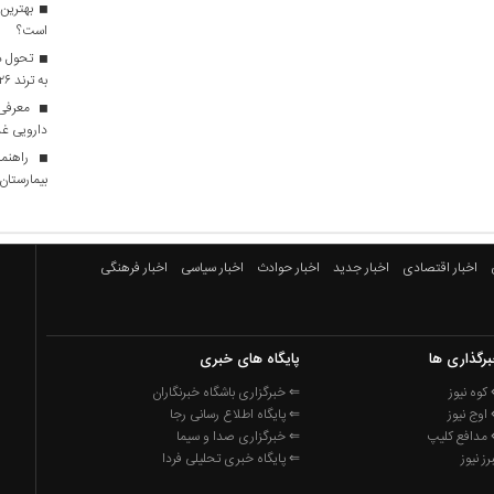
بهترین 
است؟
تحول در
به ترند ۲۰۲۶ تبدیل شدند؟
معرفی ا
دارویی غذ
راهنما
بیمارستان ه
اخبار اقتصادی
اخبار جدید
اخبار حوادث
اخبار سیاسی
اخبار فرهنگی
رگذاری ها
پایگاه های خبری
کوه نیوز
⇐ خبرگزاری باشگاه خبرنگاران
اوج نیوز
⇐ پایگاه اطلاع رسانی رجا
مدافع کلیپ
⇐ خبرگزاری صدا و سیما
برز نیوز
⇐ پایگاه خبری تحلیلی فردا