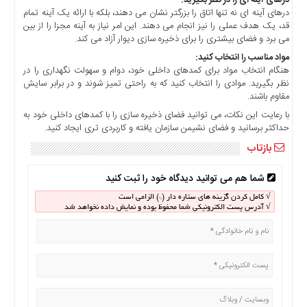
درهای آینه ای را در نظر بگیرید:
اخبار
درهای آینه ای نه تنها اتاق را بزرگتر نشان می دهند، بلکه با ارائه یک آینه تمام
اقتصادی
قد، یک هدف عملی را نیز انجام می دهند. این امر نیاز به آینه مجزا را از بین
اخبار
می برد و فضای بیشتری را برای ذخیره سازی دیوار آزاد می کند.
جدید
مواد مناسب را انتخاب کنید:
اخبار
هنگام انتخاب مواد برای کمدهای داخلی خود، دوام و سهولت نگهداری را در
نظر بگیرید. موادی را انتخاب کنید که به راحتی تمیز شوند و در برابر سایش
حوادث
مقاوم باشند.
اخبار
با رعایت این نکات، می توانید فضای ذخیره سازی را با کمدهای داخلی خود به
سیاسی
حداکثر برسانید و فضای نشیمن سازمان یافته و کاربردی تری ایجاد کنید.
اخبار
بازتاب
فرهنگی
دسترسی
شما هم می توانید دیدگاه خود را ثبت کنید
سریع
√ کامل کردن گزینه های ستاره دار (*) الزامی است
√ آدرس پست الکترونیکی شما محفوظ بوده و نمایش داده نخواهد شد
صفحه
اصلی
اخبار
اقتصادی
اخبار
ایران