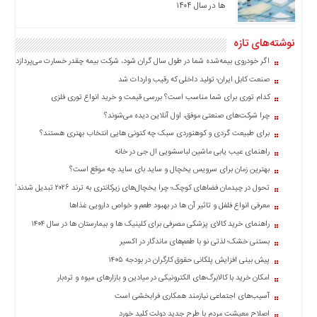
ها در سال ۱۴۰۴
نوشته‌های تازه
اگر خودروی بیمه‌شده شما در طول سال گران شود، شرکت بیمه چقدر خسارت می‌پردازد؟
صنعت کابل ایران؛ تولید داخلی که رقیب واردات شد
کدام توری برای شما مناسب است؟ بررسی قیمت و خرید انواع توری فلزی
چرا شرکت‌های صنعتی موفق، اول آنلاین دیده می‌شوند؟
برای طبیعت گردی و کوهنوردی سبک چه کتونی هایی انتخاب بهتری هستند؟
راهنمای عیب یابی ماشین لباسشویی ال جی در خانه
بهترین زمان برای سرویس یخچال و ساید بای ساید چه موقع است؟
تحول در چیدمان فضاهای کوچک؛ چرا یخچال‌های زیرکانتری به ترند ۲۰۲۶ تبدیل شدند؟
معرفی انواع فلفل و تاثیر آن ‌ها در بهبود طعم و خواص دارویی غذاها
راهنمای خرید کالای پزشکی مصرفی برای کلینیک ها و بیمارستان ها در سال ۱۴۰۴
بستنی خشک؛ لذتی نو با طعم‌های ماندگار در اکسیر
پیش بینی افزایش پلکانی حقوق کارگران در بودجه ۱۴۰۵
امکان خرید با کالابرگ‌های الکترونیکی در میادین و بازارهای میوه و تره‌بار
آسیب‌های اجتماعی نیازمند همکاری فرابخشی است
اصلاح معیشت مردم با طرح جدید دولت کلید خورد