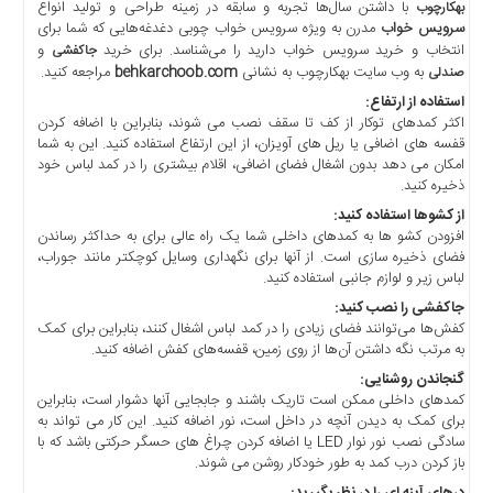
با داشتن سال‌ها تجربه و سابقه در زمینه طراحی و تولید انواع
بهکارچوب
اخبار
سرویس خواب
مدرن به ویژه سرویس خواب چوبی دغدغه‌هایی که شما برای
حوادث
انتخاب و خرید سرویس خواب دارید را می‌شناسد. برای خرید
و
جاکفشی
اخبار
به وب سایت بهکارچوب به نشانی
behkarchoob.com
مراجعه کنید.
صندلی
سیاسی
استفاده از ارتفاع:
اکثر کمدهای توکار از کف تا سقف نصب می شوند، بنابراین با اضافه کردن
اخبار
قفسه های اضافی یا ریل های آویزان، از این ارتفاع استفاده کنید. این به شما
فرهنگی
امکان می دهد بدون اشغال فضای اضافی، اقلام بیشتری را در کمد لباس خود
منوی
ذخیره کنید.
اصلی
از کشوها استفاده کنید:
افزودن کشو ها به کمدهای داخلی شما یک راه عالی برای به حداکثر رساندن
صفحه
فضای ذخیره سازی است. از آنها برای نگهداری وسایل کوچکتر مانند جوراب،
اصلی
لباس زیر و لوازم جانبی استفاده کنید.
اخبار
جاکفشی را نصب کنید:
اقتصادی
کفش‌ها می‌توانند فضای زیادی را در کمد لباس اشغال کنند، بنابراین برای کمک
به مرتب نگه داشتن آن‌ها از روی زمین، قفسه‌های کفش اضافه کنید.
اخبار
گنجاندن روشنایی:
ایران
کمدهای داخلی ممکن است تاریک باشند و جابجایی آنها دشوار است، بنابراین
اخبار
برای کمک به دیدن آنچه در داخل است، نور اضافه کنید. این کار می تواند به
بین
سادگی نصب نور نوار LED یا اضافه کردن چراغ های حسگر حرکتی باشد که با
المللی
باز کردن درب کمد به طور خودکار روشن می شوند.