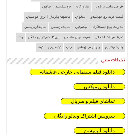
طراحی سایت در قزوین
غذای گربه
فروسیلیسیم
فناوری
قیمت خرید برق خورشیدی
متالوژی
مجموعه برقرسان | انرژی خورشیدی
مدیریت پیج اینستاگرام
میکروفون
نماینده زیمنس
نمایندگی زیمنس
نمونه سوالات امتحانی
نمونه سوال امتحانی
نیروگاه خورشیدی خانگی
پت
پنل خورشیدی
پی ال سی زیمنس
چاپ
کرکره برقی
گربه
تبلیغات متنی
دانلود فیلم سینمایی خارجی عاشقانه
دانلود ریمیکس
تماشای فیلم و سریال
سرویس اشتراک ویدئو رایگان
دانلود انیمیشن