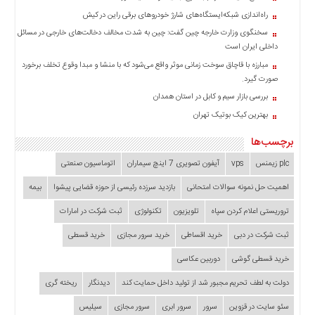
راه‌اندازی شبکه‌ایستگاه‌های شارژ خودروهای برقی راین در کیش
سخنگوی وزارت خارجه چین گفت: چین به شدت مخالف دخالت‌های خارجی در مسائل
داخلی ایران است
مبارزه با قاچاق سوخت زمانی موثر واقع می‌شود که با منشا و مبدا وقوع تخلف برخورد
صورت گیرد.
بررسی بازار سیم و کابل در استان همدان
بهترین کیک بوتیک تهران
برچسب‌ها
plc زیمنس
vps
آیفون تصویری 7 اینچ سیماران
اتوماسیون صنعتی
اهمیت حل نمونه سوالات امتحانی
بازدید سرزده‌ رئیسی از حوزه قضایی ‌پیشوا
بیمه
تروریستی اعلام کردن سپاه
تلویزیون
تکنولوژی
ثبت شرکت در امارات
ثبت شرکت در دبی
خرید اقساطی
خرید سرور مجازی
خرید قسطی
خرید قسطی گوشی
دوربین عکاسی
دولت به لطف تحریم مجبور شد از تولید داخل حمایت کند
دیدنگار
ریخته گری
سئو سایت در قزوین
سرور
سرور ابری
سرور مجازی
سیلیس