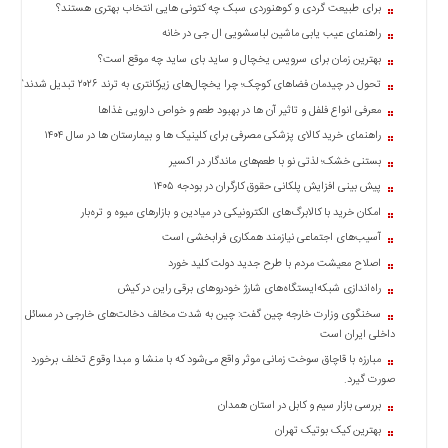
برای طبیعت گردی و کوهنوردی سبک چه کتونی هایی انتخاب بهتری هستند؟
راهنمای عیب یابی ماشین لباسشویی ال جی در خانه
بهترین زمان برای سرویس یخچال و ساید بای ساید چه موقع است؟
تحول در چیدمان فضاهای کوچک؛ چرا یخچال‌های زیرکانتری به ترند ۲۰۲۶ تبدیل شدند؟
معرفی انواع فلفل و تاثیر آن ‌ها در بهبود طعم و خواص دارویی غذاها
راهنمای خرید کالای پزشکی مصرفی برای کلینیک ها و بیمارستان ها در سال ۱۴۰۴
بستنی خشک؛ لذتی نو با طعم‌های ماندگار در اکسیر
پیش بینی افزایش پلکانی حقوق کارگران در بودجه ۱۴۰۵
امکان خرید با کالابرگ‌های الکترونیکی در میادین و بازارهای میوه و تره‌بار
آسیب‌های اجتماعی نیازمند همکاری فرابخشی است
اصلاح معیشت مردم با طرح جدید دولت کلید خورد
راه‌اندازی شبکه‌ایستگاه‌های شارژ خودروهای برقی راین در کیش
سخنگوی وزارت خارجه چین گفت: چین به شدت مخالف دخالت‌های خارجی در مسائل
داخلی ایران است
مبارزه با قاچاق سوخت زمانی موثر واقع می‌شود که با منشا و مبدا وقوع تخلف برخورد
صورت گیرد.
بررسی بازار سیم و کابل در استان همدان
بهترین کیک بوتیک تهران