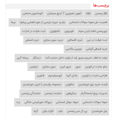
برچسب‌ها
plc زیمنس
vps
آیفون تصویری 7 اینچ سیماران
اتوماسیون صنعتی
اهمیت حل نمونه سوالات امتحانی
بازدید سرزده‌ رئیسی از حوزه قضایی ‌پیشوا
بیمه
تروریستی اعلام کردن سپاه
تلویزیون
تکنولوژی
ثبت شرکت در امارات
ثبت شرکت در دبی
خرید اقساطی
خرید سرور مجازی
خرید قسطی
خرید قسطی گوشی
دوربین عکاسی
دولت به لطف تحریم مجبور شد از تولید داخل حمایت کند
دیدنگار
ریخته گری
سئو سایت در قزوین
سرور
سرور ابری
سرور مجازی
سیلیس
طراحی سایت در قزوین
غذای گربه
فروسیلیسیم
فناوری
قیمت خرید برق خورشیدی
متالوژی
مجموعه برقرسان | انرژی خورشیدی
مدیریت پیج اینستاگرام
میکروفون
نماینده زیمنس
نمایندگی زیمنس
نمونه سوالات امتحانی
نمونه سوال امتحانی
نیروگاه خورشیدی خانگی
پت
پنل خورشیدی
پی ال سی زیمنس
چاپ
کرکره برقی
گربه