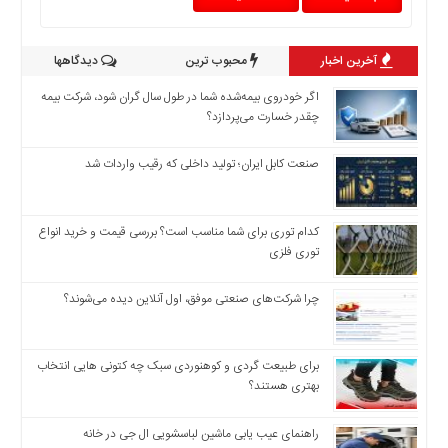
اخبار
بین
آخرین اخبار
محبوب ترین
دیدگاهها
المللی
اخبار
اگر خودروی بیمه‌شده شما در طول سال گران شود، شرکت بیمه
اقتصادی
چقدر خسارت می‌پردازد؟
اخبار
جدید
صنعت کابل ایران؛ تولید داخلی که رقیب واردات شد
اخبار
حوادث
کدام توری برای شما مناسب است؟ بررسی قیمت و خرید انواع
اخبار
توری فلزی
سیاسی
اخبار
چرا شرکت‌های صنعتی موفق، اول آنلاین دیده می‌شوند؟
فرهنگی
اخبار
برای طبیعت گردی و کوهنوردی سبک چه کتونی هایی انتخاب
سایت
بهتری هستند؟
برگه
نمونه
راهنمای عیب یابی ماشین لباسشویی ال جی در خانه