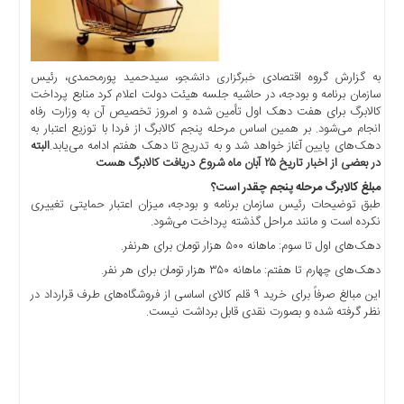
اخبار
حوادث
اخبار
سیاسی
به گزارش گروه اقتصادی
، سیدحمید پورمحمدی، رئیس
خبرگزاری دانشجو
سازمان برنامه و بودجه، در حاشیه جلسه هیئت دولت اعلام کرد منابع پرداخت
اخبار
کالابرگ برای هفت دهک اول تأمین شده و امروز تخصیص آن به وزارت رفاه
فرهنگی
انجام می‌شود. بر همین اساس مرحله پنجم کالابرگ از فردا با توزیع اعتبار به
دهک‌های پایین آغاز خواهد شد و به تدریج تا دهک هفتم ادامه می‌یابد.
البته
منوی
در بعضی از اخبار تاریخ ۲۵ آبان ماه شروع دریافت کالابرگ هست
اصلی
مبلغ کالابرگ مرحله پنجم چقدر است؟
صفحه
طبق توضیحات رئیس سازمان برنامه و بودجه، میزان اعتبار حمایتی تغییری
اصلی
نکرده است و مانند مراحل گذشته پرداخت می‌شود.
دهک‌های اول تا سوم: ماهانه ۵۰۰ هزار تومان برای هرنفر.
اخبار
اقتصادی
دهک‌های چهارم تا هفتم: ماهانه ۳۵۰ هزار تومان برای هر نفر.
اخبار
این مبالغ صرفاً برای خرید ۹ قلم کالای اساسی از فروشگاه‌های طرف قرارداد در
نظر گرفته شده و بصورت نقدی قابل برداشت نیست.
ایران
اخبار
بین
المللی