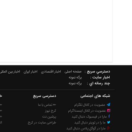
دسترسي سريع :
صفحه اصلی
اخبار اقتصادی
اخبار ایران
اخبار بین المللی
اخبار سایت :
برگه نمونه
چند رسانه اي :
برگه نمونه
شبکه های اجتماعی
دسترسی سریع
خب
عضویت در کانال تلگرام
⇐ تماس با ما
⇐ 
عضویت در کانال اینستاگرام
کرج نیوز
⇐ 
مارا در فیسبوک دنبال کنید
پرشین نت
⇐ 
ما را در تویتر دنبال کنید
طراحی سایت در کرج
ال
مارا در گوگل پلاس دنبال کنید