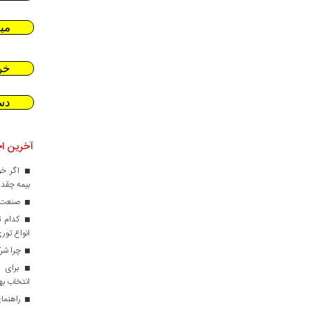
می
خر
دس
آخرین اخ
اگر خو
بیمه چقدر
صنعت کا
کدام ت
انواع تور
چرا شرک
برای ط
انتخاب ب
راهنمای