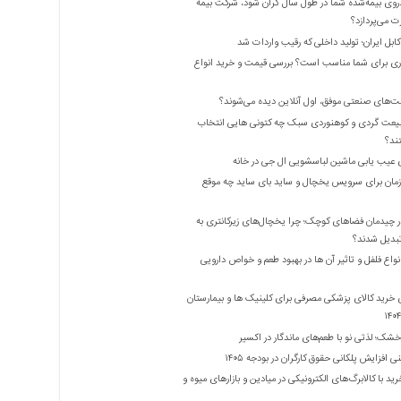
روی بیمه‌شده شما در طول سال گران شود، شرکت بیمه
 می‌پردازد؟
بل ایران؛ تولید داخلی که رقیب واردات شد
ری برای شما مناسب است؟ بررسی قیمت و خرید انواع
ت‌های صنعتی موفق، اول آنلاین دیده می‌شوند؟
یعت گردی و کوهنوردی سبک چه کتونی هایی انتخاب
ند؟
 عیب یابی ماشین لباسشویی ال جی در خانه
زمان برای سرویس یخچال و ساید بای ساید چه موقع
 چیدمان فضاهای کوچک؛ چرا یخچال‌های زیرکانتری به
واع فلفل و تاثیر آن ‌ها در بهبود طعم و خواص دارویی
 خرید کالای پزشکی مصرفی برای کلینیک ها و بیمارستان
شک؛ لذتی نو با طعم‌های ماندگار در اکسیر
 افزایش پلکانی حقوق کارگران در بودجه ۱۴۰۵
ید با کالابرگ‌های الکترونیکی در میادین و بازارهای میوه و