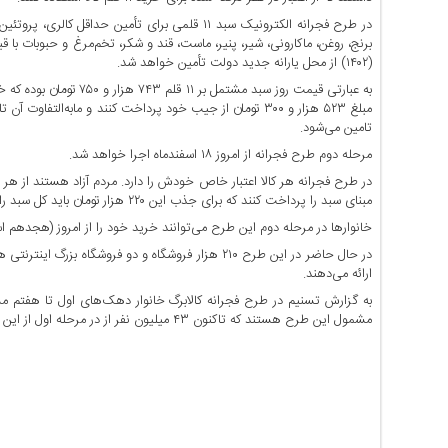
اخبار
اقتصادی
در طرح فجرانه الکترونیک سبد ۱۱ قلمی برای تأمین 
اخبار
(۱۴۰۲) از محل یارانه جدید دولت تأمین خواهد شد.
جدید
اخبار
حوادث
تامین می‌شود.
اخبار
مرحله دوم طرح فجرانه از امروز ۱۸ اسفندماه اجرا خواهد شد.
سیاسی
در طرح فجرانه هر کالا اعتبار خاص خودش را دارد. مردم آزاد هستند از هر ب
مبنای سبد را پرداخت کنند که برای جذب این ۲۲۰ هزار تومان باید کل سبد را خریداری کنند.
اخبار
فرهنگی
خانوار‌ها در مرحله دوم این طرح می‌توانند خرید خود را از امروز (هجدهم اسفندماه) تا 
در حال حاضر در این طرح ۲۱۰ هزار فروشگاه و دو فروش
دسترسی
ارائه می‌دهند.
سریع
صفحه
مشمول این طرح هستند که تاکنون ۴۳ میلیون نفر از در مرحله اول از این طرح استفاده کرده‌اند.
اصلی
اخبار
اقتصادی
اخبار
ایران