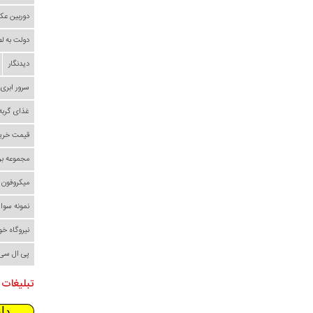
دوربین عک
دولت به ل
دیدنگار
سرور ابری
غذای گربه
قیمت خری
مجموعه بر
میکروفون
نمونه سوا
نیروگاه خ
پی ال سی
تبلیغات 
دا