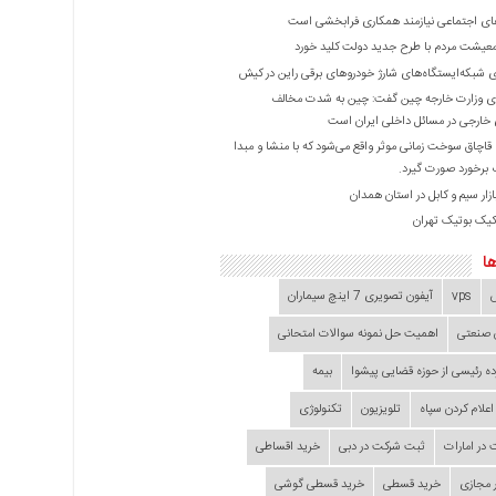
ی اجتماعی نیازمند همکاری فرابخشی است
عیشت مردم با طرح جدید دولت کلید خورد
ازی شبکه‌ایستگاه‌های شارژ خودروهای برقی راین در کیش
 وزارت خارجه چین گفت: چین به شدت مخالف
خارجی در مسائل داخلی ایران است
ا قاچاق سوخت زمانی موثر واقع می‌شود که با منشا و مبدا
برخورد صورت گیرد.
زار سیم و کابل در استان همدان
کیک بوتیک تهران
ا
vps
آیفون تصویری 7 اینچ سیماران
 صنعتی
اهمیت حل نمونه سوالات امتحانی
ده‌ رئیسی از حوزه قضایی ‌پیشوا
بیمه
اعلام کردن سپاه
تلویزیون
تکنولوژی
در امارات
ثبت شرکت در دبی
خرید اقساطی
 مجازی
خرید قسطی
خرید قسطی گوشی