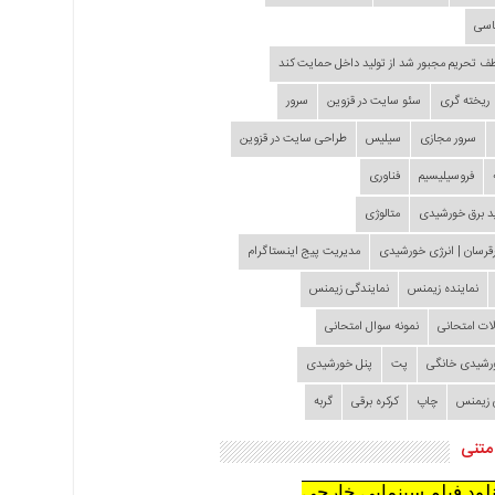
اسی
طف تحریم مجبور شد از تولید داخل حمایت کند
ریخته گری
سئو سایت در قزوین
سرور
سرور مجازی
سیلیس
طراحی سایت در قزوین
فروسیلیسیم
فناوری
د برق خورشیدی
متالوژی
قرسان | انرژی خورشیدی
مدیریت پیج اینستاگرام
نماینده زیمنس
نمایندگی زیمنس
لات امتحانی
نمونه سوال امتحانی
ورشیدی خانگی
پت
پنل خورشیدی
 زیمنس
چاپ
کرکره برقی
گربه
متنی
نلود فیلم سینمایی خارجی