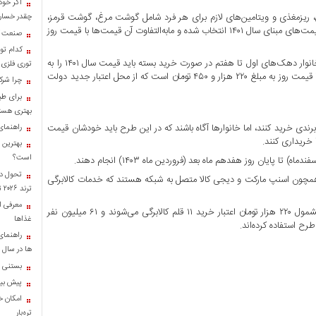
اگر خود
حداقل کالری، پروتئین، ریزمغذی و ویتامین‌های لازم برای هر فرد شامل گوشت مرغ، گوشت قرمز،
چقدر خسارت
برنج، روغن، ماکارونی، شیر، پنیر، ماست، قند و شکر، تخم‌مرغ و حبوبات با قیمت‌های مبنای سال ۱۴۰۱ انتخاب شده و مابه‌التفاوت آن قیمت‌ها با قیمت روز
صنعت کا
کدام تو
به عبارتی قیمت روز سبد مشتمل بر ۱۱ قلم ۷۴۳ هزار و ۷۵۰ تومان بوده که خانوار دهک‌های اول تا هفتم در صورت خرید بسته باید قیمت سال ۱۴۰۱ را به
توری فلزی
مبلغ ۵۲۳ هزار و ۳۰۰ تومان از جیب خود پرداخت کنند و مابه‌التفاوت آن تا قیمت روز به مبلغ ۲۲۰ هزار و ۴۵۰ تومان است که از محل اعتبار جدید دولت
چرا شرک
برای طب
بهتری هست
رندی خرید کنند، اما خانوار‌ها آگاه باشند که در این طرح باید خودشان قیمت
راهنمای
بهترین 
است؟
پایان روز هفدهم ماه بعد (فروردین ماه ۱۴۰۳) انجام دهند.
تحول در
گاه بزرگ اینترنتی همچون اسنپ مارکت و دیجی کالا متصل به شبکه هستند که خدمات کالابرگی
ترند ۲۰۲۶ تبدیل شدند؟
معرفی ان
به گزارش تسنیم در طرح فجرانه کالابرگ خانوار دهک‌های اول تا هفتم مشمول ۲۲۰ هزار تومان اعتبار خرید ۱۱ قلم کالابرگی می‌شوند و ۶۱ میلیون نفر
غذاها
راهنمای
ها در سال ۱۴۰۴
بستنی خ
پیش بینی
امکان خر
تره‌بار