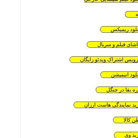
ه
نلود ریمیکس
اشای فیلم و سریال
ویس اشتراک ویدئو رایگان
نلود انیمیشن
ره بقا در جنگل
ید نمایندگی هاست ارزان
ن کالا
ید وی