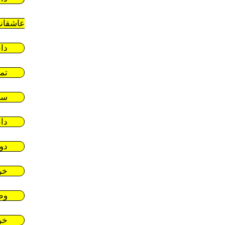
عاشقان
دا
تم
سر
دا
دو
خر
وط
خر