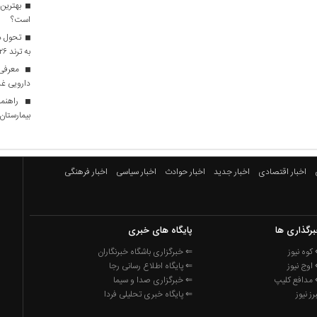
بهترین 
است؟
تحول در
به ترند ۲۰۲۶ تبدیل شدند؟
معرفی ا
دارویی غذ
راهنما
بیمارستان ه
اخبار اقتصادی
اخبار جدید
اخبار حوادث
اخبار سیاسی
اخبار فرهنگی
رگذاری ها
پایگاه های خبری
کوه نیوز
⇐ خبرگزاری باشگاه خبرنگاران
اوج نیوز
⇐ پایگاه اطلاع رسانی رجا
مدافع کلیپ
⇐ خبرگزاری صدا و سیما
برز نیوز
⇐ پایگاه خبری تحلیلی فردا