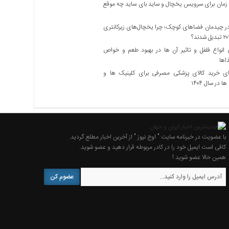
زمان برای سرویس یخچال و ساید بای ساید چه موقع
 چیدمان فضاهای کوچک؛ چرا یخچال‌های زیرکانتری
نواع فلفل و تاثیر آن ‌ها در بهبود طعم و خواص
اها
ی خرید کالای پزشکی مصرفی برای کلینیک ها و
ا در سال ۱۴۰۴
با عضویت در خبرنامه سایت " اوج نیوز " از آخرین اخبار مطلع گردید.
کافی است ایمیل خود را در کادر مربوطه قرار دهید و عضو شوید.
همین حالا عضو شوید !