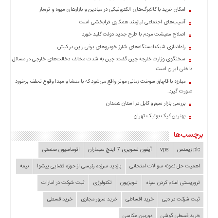
امکان خرید با کالابرگ‌های الکترونیکی در میادین و بازارهای میوه و تره‌بار
آسیب‌های اجتماعی نیازمند همکاری فرابخشی است
اصلاح معیشت مردم با طرح جدید دولت کلید خورد
راه‌اندازی شبکه‌ایستگاه‌های شارژ خودروهای برقی راین در کیش
سخنگوی وزارت خارجه چین گفت: چین به شدت مخالف دخالت‌های خارجی در مسائل
داخلی ایران است
مبارزه با قاچاق سوخت زمانی موثر واقع می‌شود که با منشا و مبدا وقوع تخلف برخورد
صورت گیرد.
بررسی بازار سیم و کابل در استان همدان
بهترین کیک بوتیک تهران
برچسب‌ها
plc زیمنس
vps
آیفون تصویری 7 اینچ سیماران
اتوماسیون صنعتی
اهمیت حل نمونه سوالات امتحانی
بازدید سرزده‌ رئیسی از حوزه قضایی ‌پیشوا
بیمه
تروریستی اعلام کردن سپاه
تلویزیون
تکنولوژی
ثبت شرکت در امارات
ثبت شرکت در دبی
خرید اقساطی
خرید سرور مجازی
خرید قسطی
خرید قسطی گوشی
دوربین عکاسی