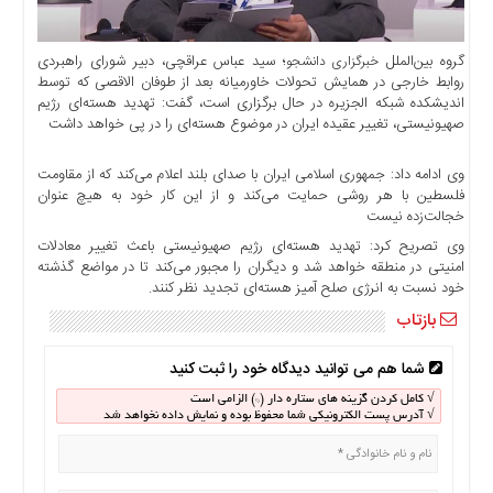
اخبار
حوادث
گروه بین‌الملل
؛ سید عباس عراقچی، دبیر شورای راهبردی
خبرگزاری دانشجو
اخبار
روابط خارجی در همایش تحولات خاورمیانه بعد از طوفان الاقصی که توسط
سیاسی
اندیشکده شبکه الجزیره در حال برگزاری است، گفت: تهدید هسته‌ای رژیم
صهیونیستی، تغییر عقیده ایران در موضوع هسته‌ای را در پی خواهد داشت
اخبار
فرهنگی
وی ادامه داد: جمهوری اسلامی ایران با صدای بلند اعلام می‌کند که از مقاومت
منوی
فلسطین با هر روشی حمایت می‌کند و از این کار خود به هیچ عنوان
اصلی
خجالت‌زده نیست
صفحه
وی تصریح کرد: تهدید هسته‌ای رژیم صهیونیستی باعث تغییر معادلات
امنیتی در منطقه خواهد شد و دیگران را مجبور می‌کند تا در مواضع گذشته
اصلی
خود نسبت به انرژی صلح آمیز هسته‌ای تجدید نظر کنند.
اخبار
بازتاب
اقتصادی
اخبار
شما هم می توانید دیدگاه خود را ثبت کنید
ایران
√ کامل کردن گزینه های ستاره دار (*) الزامی است
اخبار
√ آدرس پست الکترونیکی شما محفوظ بوده و نمایش داده نخواهد شد
بین
المللی