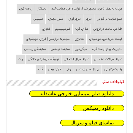
دولت به لطف تحریم مجبور شد از تولید داخل حمایت کند
دیدنگار
ریخته گری
سئو سایت در قزوین
سرور
سرور ابری
سرور مجازی
سیلیس
طراحی سایت در قزوین
غذای گربه
فروسیلیسیم
فناوری
قیمت خرید برق خورشیدی
متالوژی
مجموعه برقرسان | انرژی خورشیدی
مدیریت پیج اینستاگرام
میکروفون
نماینده زیمنس
نمایندگی زیمنس
نمونه سوالات امتحانی
نمونه سوال امتحانی
نیروگاه خورشیدی خانگی
پت
پنل خورشیدی
پی ال سی زیمنس
چاپ
کرکره برقی
گربه
تبلیغات متنی
دانلود فیلم سینمایی خارجی عاشقانه
دانلود ریمیکس
تماشای فیلم و سریال