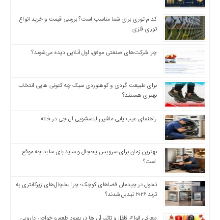
اخبار
کدام توری برای شما مناسب است؟ بررسی قیمت و خرید انواع
بین
توری فلزی
المللی
اخبار
چرا شرکت‌های صنعتی موفق، اول آنلاین دیده می‌شوند؟
اقتصادی
اخبار
جدید
برای طبیعت گردی و کوهنوردی سبک چه کتونی هایی انتخاب
اخبار
بهتری هستند؟
حوادث
راهنمای عیب یابی ماشین لباسشویی ال جی در خانه
اخبار
سیاسی
اخبار
بهترین زمان برای سرویس یخچال و ساید بای ساید چه موقع
فرهنگی
است؟
اخبار
سایت
تحول در چیدمان فضاهای کوچک؛ چرا یخچال‌های زیرکانتری به
برگه
ترند ۲۰۲۶ تبدیل شدند؟
نمونه
معرفی انواع فلفل و تاثیر آن ‌ها در بهبود طعم و خواص دارویی