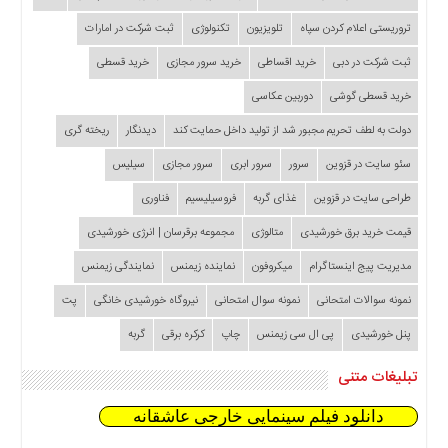
تروریستی اعلام کردن سپاه
تلویزیون
تکنولوژی
ثبت شرکت در امارات
ثبت شرکت در دبی
خرید اقساطی
خرید سرور مجازی
خرید قسطی
خرید قسطی گوشی
دوربین عکاسی
دولت به لطف تحریم مجبور شد از تولید داخل حمایت کند
دیدنگار
ریخته گری
سئو سایت در قزوین
سرور
سرور ابری
سرور مجازی
سیلیس
طراحی سایت در قزوین
غذای گربه
فروسیلیسیم
فناوری
قیمت خرید برق خورشیدی
متالوژی
مجموعه برقرسان | انرژی خورشیدی
مدیریت پیج اینستاگرام
میکروفون
نماینده زیمنس
نمایندگی زیمنس
نمونه سوالات امتحانی
نمونه سوال امتحانی
نیروگاه خورشیدی خانگی
پت
پنل خورشیدی
پی ال سی زیمنس
چاپ
کرکره برقی
گربه
تبلیغات متنی
دانلود فیلم سینمایی خارجی عاشقانه