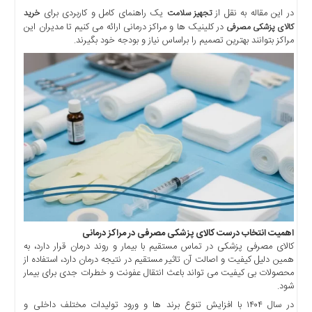
اخبار
در این مقاله به نقل از
یک راهنمای کامل و کاربردی برای
تجهیز سلامت
خرید
حوادث
در کلینیک ها و مراکز درمانی ارائه می کنیم تا مدیران این
کالای پزشکی مصرفی
مراکز بتوانند بهترین تصمیم را براساس نیاز و بودجه خود بگیرند.
اخبار
سیاسی
اخبار
فرهنگی
منوی
اصلی
صفحه
اصلی
اخبار
اقتصادی
اخبار
اهمیت انتخاب درست کالای پزشکی مصرفی در مراکز درمانی
ایران
کالای مصرفی پزشکی در تماس مستقیم با بیمار و روند درمان قرار دارد، به
همین دلیل کیفیت و اصالت آن تاثیر مستقیم در نتیجه درمان دارد، استفاده از
اخبار
محصولات بی کیفیت می تواند باعث انتقال عفونت و خطرات جدی برای بیمار
بین
شود.
المللی
در سال ۱۴۰۴ با افزایش تنوع برند ها و ورود تولیدات مختلف داخلی و