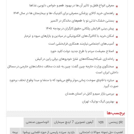
معرفی انواع فلفل و تاثیر آن ‌ها در بهبود طعم و خواص دارویی غذاها
راهنمای خرید کالای پزشکی مصرفی برای کلینیک ها و بیمارستان ها در سال ۱۴۰۴
بستنی خشک؛ لذتی نو با طعم‌های ماندگار در اکسیر
پیش بینی افزایش پلکانی حقوق کارگران در بودجه ۱۴۰۵
امکان خرید با کالابرگ‌های الکترونیکی در میادین و بازارهای میوه و تره‌بار
آسیب‌های اجتماعی نیازمند همکاری فرابخشی است
اصلاح معیشت مردم با طرح جدید دولت کلید خورد
راه‌اندازی شبکه‌ایستگاه‌های شارژ خودروهای برقی راین در کیش
سخنگوی وزارت خارجه چین گفت: چین به شدت مخالف دخالت‌های خارجی در مسائل
داخلی ایران است
مبارزه با قاچاق سوخت زمانی موثر واقع می‌شود که با منشا و مبدا وقوع تخلف برخورد
صورت گیرد.
بررسی بازار سیم و کابل در استان همدان
بهترین کیک بوتیک تهران
برچسب‌ها
plc زیمنس
vps
آیفون تصویری 7 اینچ سیماران
اتوماسیون صنعتی
اهمیت حل نمونه سوالات امتحانی
بازدید سرزده‌ رئیسی از حوزه قضایی ‌پیشوا
بیمه