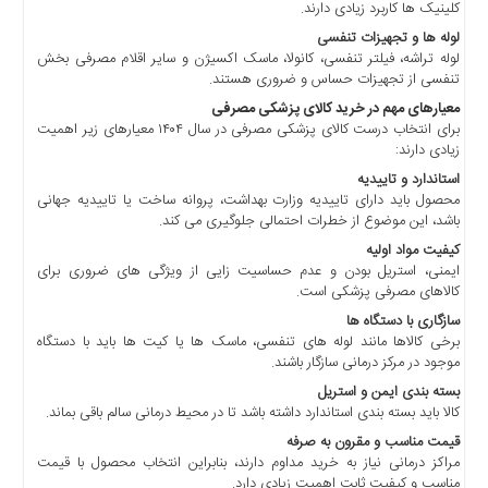
کلینیک ها کاربرد زیادی دارند.
اخبار
لوله ها و تجهیزات تنفسی
بین
لوله تراشه، فیلتر تنفسی، کانولا، ماسک اکسیژن و سایر اقلام مصرفی بخش
المللی
تنفسی از تجهیزات حساس و ضروری هستند.
اخبار
معیارهای مهم در خرید کالای پزشکی مصرفی
اقتصادی
برای انتخاب درست کالای پزشکی مصرفی در سال ۱۴۰۴ معیارهای زیر اهمیت
زیادی دارند:
اخبار
جدید
استاندارد و تاییدیه
محصول باید دارای تاییدیه وزارت بهداشت، پروانه ساخت یا تاییدیه جهانی
اخبار
باشد، این موضوع از خطرات احتمالی جلوگیری می کند.
حوادث
کیفیت مواد اولیه
اخبار
ایمنی، استریل بودن و عدم حساسیت زایی از ویژگی های ضروری برای
سیاسی
کالاهای مصرفی پزشکی است.
سازگاری با دستگاه ها
اخبار
برخی کالاها مانند لوله های تنفسی، ماسک ها یا کیت ها باید با دستگاه
فرهنگی
موجود در مرکز درمانی سازگار باشند.
اخبار
بسته بندی ایمن و استریل
سایت
کالا باید بسته بندی استاندارد داشته باشد تا در محیط درمانی سالم باقی بماند.
برگه
قیمت مناسب و مقرون به صرفه
نمونه
مراکز درمانی نیاز به خرید مداوم دارند، بنابراین انتخاب محصول با قیمت
مناسب و کیفیت ثابت اهمیت زیادی دارد.