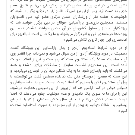
اخبار
کشور اسلامی در این رویداد حضور دارند و پیش‌بینی می‌کنیم نتایج بسیار
اقتصادی
خوبی به دست آید. پس از آن نیز المپیک ناشنوایان در توکیو برگزار می‌شود که
اخبار
خوشبختانه هفت نفر از ورزشکاران استان مرکزی عضو تیم ملی ناشنوایان
جدید
هستند. همچنین بازی‌های پاراآسیایی جوانان در دبی برگزار خواهد شد که
ورزشکاران جانباز و معلول کشورمان در آن حضور خواهند داشت. تمام این
اخبار
رویداد‌ها در ماه‌های آبان و آذر برگزار می‌شوند و ما یک‌سال است شبانه‌روز برای
حوادث
آماده‌سازی این چهار کاروان تلاش می‌کنیم.»
اخبار
او در مورد شرایط استادیوم آزادی و زمان بازگشایی این ورزشگاه گفت:
سیاسی
«همیشه در مورد ورزشگاه آزادی از من سوال می‌شود و نمی‌دانم چرا انقدر روی
آن حساسیت است! یک استادیوم است که پیر است و قبل از انقلاب درست
اخبار
شده است. این استادیوم نشست سازه‌ای و مشکلات زیادی داشته و همه
فرهنگی
می‌گفتند که باید بازسازی شود. ما به یک شکلی باید آن را نوسازی می‌کردیم و
این است که بعضی از دوستان مثل یک نماینده مجلس گفت می‌توانستیم با
دسترسی
پول آن استادیوم فلان را بسازیم که اصلا درست نیست. من به لحاظ حرفه‌ای و
سریع
عمرانی عرض می‌کنم. ارقامی هم که از بیرون از این سرزمین هدایت می‌شود،
این را برای ما به عنوان یک ناامیدی و عدم موفقیت جلوه می‌دهند که اصلا
صفحه
درست نیست. تلاش می‌کنیم تا پایان سال بخش عمده‌ای از کار را به پایان
اصلی
برسانیم و انشاالله بتوانیم به زودی از این مجموعه به صورت استاندارد استفاده
اخبار
کنیم.»
اقتصادی
اخبار
ایران