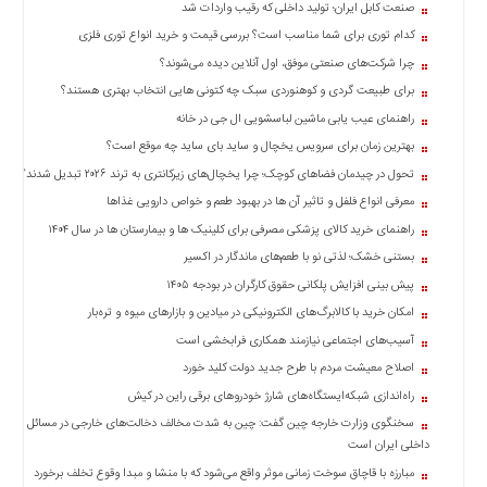
صنعت کابل ایران؛ تولید داخلی که رقیب واردات شد
کدام توری برای شما مناسب است؟ بررسی قیمت و خرید انواع توری فلزی
چرا شرکت‌های صنعتی موفق، اول آنلاین دیده می‌شوند؟
برای طبیعت گردی و کوهنوردی سبک چه کتونی هایی انتخاب بهتری هستند؟
راهنمای عیب یابی ماشین لباسشویی ال جی در خانه
بهترین زمان برای سرویس یخچال و ساید بای ساید چه موقع است؟
تحول در چیدمان فضاهای کوچک؛ چرا یخچال‌های زیرکانتری به ترند ۲۰۲۶ تبدیل شدند؟
معرفی انواع فلفل و تاثیر آن ‌ها در بهبود طعم و خواص دارویی غذاها
راهنمای خرید کالای پزشکی مصرفی برای کلینیک ها و بیمارستان ها در سال ۱۴۰۴
بستنی خشک؛ لذتی نو با طعم‌های ماندگار در اکسیر
پیش بینی افزایش پلکانی حقوق کارگران در بودجه ۱۴۰۵
امکان خرید با کالابرگ‌های الکترونیکی در میادین و بازارهای میوه و تره‌بار
آسیب‌های اجتماعی نیازمند همکاری فرابخشی است
اصلاح معیشت مردم با طرح جدید دولت کلید خورد
راه‌اندازی شبکه‌ایستگاه‌های شارژ خودروهای برقی راین در کیش
سخنگوی وزارت خارجه چین گفت: چین به شدت مخالف دخالت‌های خارجی در مسائل
داخلی ایران است
مبارزه با قاچاق سوخت زمانی موثر واقع می‌شود که با منشا و مبدا وقوع تخلف برخورد