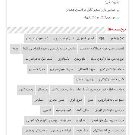
صورت گیرد.
بررسی بازار سیم و کابل در استان همدان
بهترین کیک بوتیک تهران
برچسب‌ها
plc زیمنس
vps
آیفون تصویری 7 اینچ سیماران
اتوماسیون صنعتی
اهمیت حل نمونه سوالات امتحانی
بازدید سرزده‌ رئیسی از حوزه قضایی ‌پیشوا
بیمه
تروریستی اعلام کردن سپاه
تلویزیون
تکنولوژی
ثبت شرکت در امارات
ثبت شرکت در دبی
خرید اقساطی
خرید سرور مجازی
خرید قسطی
خرید قسطی گوشی
دوربین عکاسی
دولت به لطف تحریم مجبور شد از تولید داخل حمایت کند
دیدنگار
ریخته گری
سئو سایت در قزوین
سرور
سرور ابری
سرور مجازی
سیلیس
طراحی سایت در قزوین
غذای گربه
فروسیلیسیم
فناوری
قیمت خرید برق خورشیدی
متالوژی
مجموعه برقرسان | انرژی خورشیدی
مدیریت پیج اینستاگرام
میکروفون
نماینده زیمنس
نمایندگی زیمنس