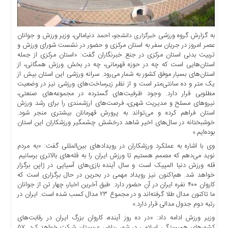
اخبار
حوادث
اخبار
به گزارش گروه ورزشی
، احمد دنیامالی، وزیر ورزش و جوانان
خبرگزاری دانشجو
سیاسی
عصر امروز در جریان سفر به استان مرکزی و حضور در نشست شورای ورزش و
تربیت بدنی استان مرکزی در جنع خبرنگاران گفت: «استان مرکزی از جمله
اخبار
استان‌هایی است که چه در حوزه قهرمانی، چه در بخش ورزش همگانی، از
فرهنگی
استان‌های بسیار موفق کشور به شمار می‌رود. سرانه ورزشی این استان بیش از
یک متر و ده سانتی‌متر است و از نظر زیرساخت‌های ورزشی نیز در وضعیت
منوی
مطلوبی قرار دارد. وجود ظرفیت‌های گسترده در مجموعه‌های صنعتی،
اصلی
نیرو‌های مسلح و مدیریت شهری، فرصت‌های ارزشمندی را برای رشد ورزش
استان فراهم کرده و می‌تواند به پرورش قهرمانان بیشتری منجر شود.
صفحه
خوشبختانه در سال‌های اخیر شاهد درخشش چشمگیر ورزشکاران این استان
اصلی
بوده‌ایم.»
اخبار
وی با اشاره به عملکرد ورزشکاران در رویداد‌های بین‌المللی گفت: «به مردم
اقتصادی
نوید می‌دهم که مصمم هستیم تا ورزش ایران را به قله‌های بالاتری برسانیم.
اخبار
قله ورزش دنیا المپیک است و سال آینده بازی‌های آسیایی در ژاپن برگزار
خواهد شد. هم‌اکنون نیز رویداد مهمی در بحرین در حال برگزاری است که
ایران
کاروان ۴۰۰ نفره ایران در آن حضور دارد. طبق آخرین اخبار، چهار تن از جوانان
اخبار
ما تاکنون مدال طلا گرفته‌اند و در مجموع ۲۳ مدال کسب شده است. ایران در
بین
رتبه دوم جدول مدالی قرار دارد.»
المللی
وزیر ورزش ادامه داد: «در ده روز آینده، کاروان بزرگ ایران در رقابت‌های
کشور‌های همبستگی اسلامی در شهر ریاض عربستان شرکت خواهد کرد. ۵۷