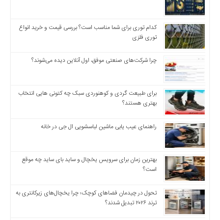
اخبار
بین
کدام توری برای شما مناسب است؟ بررسی قیمت و خرید انواع
المللی
توری فلزی
اخبار
اقتصادی
چرا شرکت‌های صنعتی موفق، اول آنلاین دیده می‌شوند؟
اخبار
جدید
برای طبیعت گردی و کوهنوردی سبک چه کتونی هایی انتخاب
اخبار
بهتری هستند؟
حوادث
اخبار
راهنمای عیب یابی ماشین لباسشویی ال جی در خانه
سیاسی
اخبار
فرهنگی
بهترین زمان برای سرویس یخچال و ساید بای ساید چه موقع
است؟
اخبار
سایت
تحول در چیدمان فضاهای کوچک؛ چرا یخچال‌های زیرکانتری به
برگه
ترند ۲۰۲۶ تبدیل شدند؟
نمونه