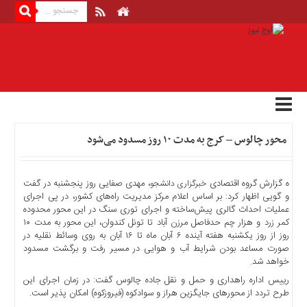
منوی
بالا
صفحه
اصلی
اخبار
محور چالوس – کرج به مدت ۱۰ روز مسدود می‌شود
اقتصادی
اخبار
ایران
ه گزارش گروه اقتصادی
، مهدی صفایی روز پنجشنبه در گفت
خبرگزاری دانشجو
اخبار
و گویی اظهار کرد: بر اساس اعلام مرکز مدیریت راه‌های کشور، در پی اجرای
عملیات احداث گالری پیش‌ساخته و اجرای توری سنگ در این محور محدوده
بین
کمر زرد و هزار چم حدفاصل مرزن‌ آباد تا تونل کندوان، این محور به مدت ۱۰
المللی
روز از روز یکشنبه هفته آینده ۶ آبان ماه تا ۱۶ آبان به روی وسائط نقلیه در
اخبار
صورت مساعد بودن شرایط آب و هوایی در مسیر رفت و برگشت مسدود
اقتصادی
خواهد شد.
اخبار
رییس اداره راهداری و حمل و نقل جاده چالوس گفت: در زمان اجرای این
طرح تردد از محورهای جایگزین هراز و سوادکوه (فیروزکوه) امکان پذیر است.
جدید