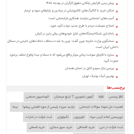
پیش بینی افزایش پلکانی حقوق کارگران در بودجه ۱۴۰۵
امکان خرید با کالابرگ‌های الکترونیکی در میادین و بازارهای میوه و تره‌بار
آسیب‌های اجتماعی نیازمند همکاری فرابخشی است
اصلاح معیشت مردم با طرح جدید دولت کلید خورد
راه‌اندازی شبکه‌ایستگاه‌های شارژ خودروهای برقی راین در کیش
سخنگوی وزارت خارجه چین گفت: چین به شدت مخالف دخالت‌های خارجی در مسائل
داخلی ایران است
مبارزه با قاچاق سوخت زمانی موثر واقع می‌شود که با منشا و مبدا وقوع تخلف برخورد
صورت گیرد.
بررسی بازار سیم و کابل در استان همدان
بهترین کیک بوتیک تهران
برچسب‌ها
plc زیمنس
vps
آیفون تصویری 7 اینچ سیماران
اتوماسیون صنعتی
اهمیت حل نمونه سوالات امتحانی
بازدید سرزده‌ رئیسی از حوزه قضایی ‌پیشوا
بیمه
تروریستی اعلام کردن سپاه
تلویزیون
تکنولوژی
ثبت شرکت در امارات
ثبت شرکت در دبی
خرید اقساطی
خرید سرور مجازی
خرید قسطی