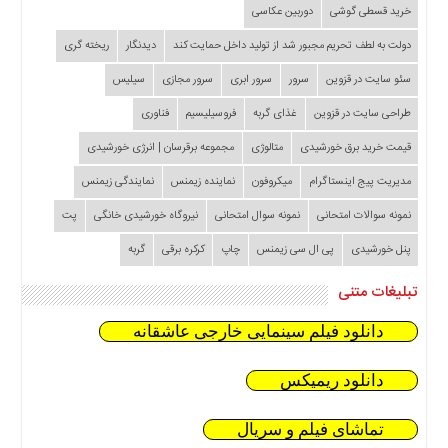
خرید قسطی گوشی
دوربین عکاسی
دولت به لطف تحریم مجبور شد از تولید داخل حمایت کند
دیدنگار
ریخته گری
سئو سایت در قزوین
سرور
سرور ابری
سرور مجازی
سیلیس
طراحی سایت در قزوین
غذای گربه
فروسیلیسیم
فناوری
قیمت خرید برق خورشیدی
متالوژی
مجموعه برقرسان | انرژی خورشیدی
مدیریت پیج اینستاگرام
میکروفون
نماینده زیمنس
نمایندگی زیمنس
نمونه سوالات امتحانی
نمونه سوال امتحانی
نیروگاه خورشیدی خانگی
پت
پنل خورشیدی
پی ال سی زیمنس
چاپ
کرکره برقی
گربه
تبلیغات متنی
دانلود فیلم سینمایی خارجی عاشقانه
دانلود ریمیکس
تماشای فیلم و سریال