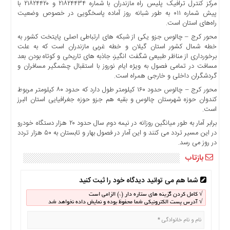
مرکز کنترل ترافیک پلیس راه مازندران با شماره ۲۱۸۲۴۴۳۴ و ۲۱۸۲۴۴۲۰ با
اخبار
پیش شماره ۰۱۱ به طور شبانه روز آماده پاسخگویی در خصوص وضعیت
حوادث
راه‌های استان است.
اخبار
محور کرج – چالوس جزو یکی از شبکه های ارتباطی اصلی پایتخت کشور به
سیاسی
خطه شمال کشور استان گیلان و خطه غربی مازندران است که به علت
برخورداری از مناظر طبیعی شگفت انگیز، جاذبه های تاریخی و کوتاه بودن بعد
اخبار
مسافت در تمامی فصول به ویژه ایام نوروز با استقبال چشمگیر مسافران و
فرهنگی
گردشگران داخلی و خارجی همراه است.
منوی
محور کرج – چالوس حدود ۱۶۰ کیلومتر طول دارد که حدود ۸۰ کیلومتر مربوط
اصلی
کندوان حوزه شهرستان چالوس و بقیه هم جزو حوزه جغرافیایی استان البرز
است.
صفحه
برابر آمار به طور میانگین روزانه در نیمه دوم سال حدود ۲۰ هزار دستگاه خودرو
اصلی
در این مسیر تردد می کنند و این آمار در فصول بهار و تابستان به ۵۰ هزار تردد
اخبار
در روز می رسد.
اقتصادی
بازتاب
اخبار
ایران
شما هم می توانید دیدگاه خود را ثبت کنید
اخبار
√ کامل کردن گزینه های ستاره دار (*) الزامی است
بین
√ آدرس پست الکترونیکی شما محفوظ بوده و نمایش داده نخواهد شد
المللی