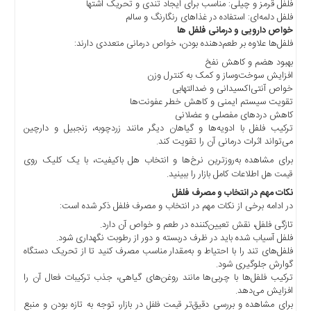
چند
فلفل قرمز و چیلی: مناسب برای ایجاد تندی و تحریک اشتها
فلفل دلمه‌ای: استفاده در غذاهای رنگارنگ و سالم
رسانه
خواص دارویی و درمانی فلفل ‌ها
برگه
فلفل‌ها علاوه بر طعم‌دهنده بودن، خواص درمانی متعددی دارند:
نمونه
بهبود هضم و کاهش نفخ
افزایش سوخت‌وساز و کمک به کنترل وزن
خواص آنتی‌اکسیدانی و ضدالتهابی
تقویت سیستم ایمنی و کاهش خطر عفونت‌ها
کاهش دردهای مفصلی و عضلانی
ترکیب فلفل با ادویه‌ها و گیاهان دیگر مانند زردچوبه، زنجبیل و دارچین
می‌تواند اثرات درمانی آن را تقویت کند.
برای مشاهده به‌روزترین نرخ‌ها و انتخاب هل باکیفیت، با یک کلیک روی
اطلاعات کامل بازار را ببینید.
قیمت هل
نکات مهم در انتخاب و مصرف فلفل
در ادامه برخی از نکات مهم در انتخاب و مصرف فلفل ذکر شده است:
تازگی فلفل، نقش تعیین‌کننده در طعم و خواص آن دارد.
فلفل آسیاب شده باید در ظرف دربسته و دور از رطوبت نگهداری شود.
فلفل‌های تند را با احتیاط و به‌مقدار مناسب مصرف کنید تا از تحریک دستگاه
گوارش جلوگیری شود.
ترکیب فلفل‌ها با چربی‌ها مانند روغن‌های گیاهی، جذب ترکیبات فعال آن را
افزایش می‌دهد.
برای مشاهده و بررسی دقیق‌تر
در بازار، توجه به تازه بودن و منبع
قیمت فلفل