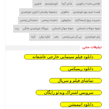
طراحی سایت در قزوین
غذای گربه
فروسیلیسیم
فناوری
قیمت خرید برق خورشیدی
متالوژی
مجموعه برقرسان | انرژی خورشیدی
مدیریت پیج اینستاگرام
میکروفون
نماینده زیمنس
نمایندگی زیمنس
نمونه سوالات امتحانی
نمونه سوال امتحانی
نیروگاه خورشیدی خانگی
پت
پنل خورشیدی
پی ال سی زیمنس
چاپ
کرکره برقی
گربه
تبلیغات متنی
دانلود فیلم سینمایی خارجی عاشقانه
دانلود ریمیکس
تماشای فیلم و سریال
سرویس اشتراک ویدئو رایگان
دانلود انیمیشن