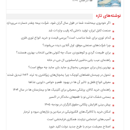
ها در سال ۱۴۰۴
نوشته‌های تازه
اگر خودروی بیمه‌شده شما در طول سال گران شود، شرکت بیمه چقدر خسارت می‌پردازد؟
صنعت کابل ایران؛ تولید داخلی که رقیب واردات شد
کدام توری برای شما مناسب است؟ بررسی قیمت و خرید انواع توری فلزی
چرا شرکت‌های صنعتی موفق، اول آنلاین دیده می‌شوند؟
برای طبیعت گردی و کوهنوردی سبک چه کتونی هایی انتخاب بهتری هستند؟
راهنمای عیب یابی ماشین لباسشویی ال جی در خانه
بهترین زمان برای سرویس یخچال و ساید بای ساید چه موقع است؟
تحول در چیدمان فضاهای کوچک؛ چرا یخچال‌های زیرکانتری به ترند ۲۰۲۶ تبدیل شدند؟
معرفی انواع فلفل و تاثیر آن ‌ها در بهبود طعم و خواص دارویی غذاها
راهنمای خرید کالای پزشکی مصرفی برای کلینیک ها و بیمارستان ها در سال ۱۴۰۴
بستنی خشک؛ لذتی نو با طعم‌های ماندگار در اکسیر
پیش بینی افزایش پلکانی حقوق کارگران در بودجه ۱۴۰۵
امکان خرید با کالابرگ‌های الکترونیکی در میادین و بازارهای میوه و تره‌بار
آسیب‌های اجتماعی نیازمند همکاری فرابخشی است
اصلاح معیشت مردم با طرح جدید دولت کلید خورد