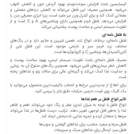
کپسایسین باعث افزایش سوخت‌وساز، بهبود گردش خون و کاهش التهاب
اخبار
می‌شود. همچنین مصرف این فلفل می‌تواند به کاهش دردهای مفصلی و
بین
عضلانی کمک کند و برای کنترل وزن نیز مفید است، زیرا انرژی مصرفی بدن را
المللی
افزایش می‌دهد. فلفل قرمز همچنین دارای ویتامین‌های A و C است و از
تقویت سیستم ایمنی و سلامت پوست پشتیبانی می‌کند.
اخبار
اقتصادی
۵٫ فلفل دلمه ‌ای
فلفل دلمه‌ای، برخلاف انواع تند، طعمی شیرین و ملایم دارد و در رنگ‌های
اخبار
مختلف زرد، قرمز، سبز و نارنجی موجود است. این فلفل غنی از
جدید
آنتی‌اکسیدان‌ها، ویتامین C و کاروتنوئیدها است.
اخبار
مصرف فلفل دلمه‌ای باعث تقویت سیستم ایمنی، بهبود سلامت پوست و
حوادث
کاهش خطر بیماری‌های قلبی می‌شود. همچنین رنگ‌های متنوع آن، به زیبایی
و جذابیت غذا کمک می‌کند و گزینه‌ای عالی برای سالاد، پلو و غذاهای پخته
اخبار
است.
سیاسی
برای اطلاع از جدیدترین نرخ‌ها و انتخاب باکیفیت‌ترین محصول، می‌توانید با
اخبار
یک کلیک روی
جزئیات دقیق بازار را بررسی کنید.
قیمت دارچین
فرهنگی
تاثیر انواع فلفل بر طعم غذاها
انواع فلفل با توجه به میزان تندی، عطر و رنگ خود می‌توانند طعم و ظاهر
اخبار
غذا را به‌طور قابل توجهی تغییر دهند. ترکیب درست فلفل‌ها در غذا می‌تواند
سایت
مزه‌ها را متعادل کرده و تجربه غذایی لذت‌بخش ایجاد کند.
برگه
فلفل سیاه و سفید: مناسب برای غذاهای گوشتی و سوپ‌ها
نمونه
فلفل سبز: ایده‌آل برای غذاهای سبک و سبزیجات