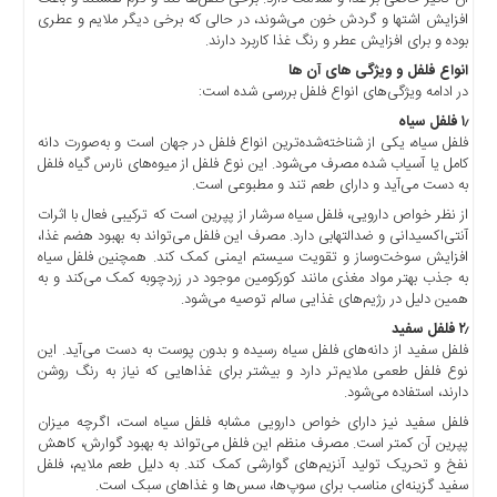
اخبار
افزایش اشتها و گردش خون می‌شوند، در حالی که برخی دیگر ملایم و عطری
حوادث
بوده و برای افزایش عطر و رنگ غذا کاربرد دارند.
اخبار
انواع فلفل و ویژگی ‌های آن ‌ها
در ادامه ویژگی‌های انواع فلفل بررسی شده است:
سیاسی
۱٫ فلفل سیاه
اخبار
فلفل سیاه، یکی از شناخته‌شده‌ترین انواع فلفل در جهان است و به‌صورت دانه
فرهنگی
کامل یا آسیاب شده مصرف می‌شود. این نوع فلفل از میوه‌های نارس گیاه فلفل
به دست می‌آید و دارای طعم تند و مطبوعی است.
منوی
اصلی
از نظر خواص دارویی، فلفل سیاه سرشار از پپرین است که ترکیبی فعال با اثرات
آنتی‌اکسیدانی و ضدالتهابی دارد. مصرف این فلفل می‌تواند به بهبود هضم غذا،
صفحه
افزایش سوخت‌وساز و تقویت سیستم ایمنی کمک کند. همچنین فلفل سیاه
اصلی
به جذب بهتر مواد مغذی مانند کورکومین موجود در زردچوبه کمک می‌کند و به
همین دلیل در رژیم‌های غذایی سالم توصیه می‌شود.
اخبار
اقتصادی
۲٫ فلفل سفید
فلفل سفید از دانه‌های فلفل سیاه رسیده و بدون پوست به دست می‌آید. این
اخبار
نوع فلفل طعمی ملایم‌تر دارد و بیشتر برای غذاهایی که نیاز به رنگ روشن
ایران
دارند، استفاده می‌شود.
اخبار
فلفل سفید نیز دارای خواص دارویی مشابه فلفل سیاه است، اگرچه میزان
بین
پپرین آن کمتر است. مصرف منظم این فلفل می‌تواند به بهبود گوارش، کاهش
نفخ و تحریک تولید آنزیم‌های گوارشی کمک کند. به دلیل طعم ملایم، فلفل
المللی
سفید گزینه‌ای مناسب برای سوپ‌ها، سس‌ها و غذاهای سبک است.