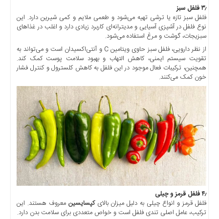
اخبار
۳٫ فلفل سبز
اقتصادی
فلفل سبز تازه یا ترشی تهیه می‌شود و طعمی ملایم و کمی شیرین دارد. این
اخبار
نوع فلفل در آشپزی آسیایی و مدیترانه‌ای کاربرد زیادی دارد و اغلب در غذاهای
جدید
سبزیجات، گوشت و مرغ استفاده می‌شود.
از نظر دارویی، فلفل سبز حاوی ویتامین C و آنتی‌اکسیدان است و می‌تواند به
اخبار
تقویت سیستم ایمنی، کاهش التهاب و بهبود سلامت پوست کمک کند.
حوادث
همچنین، ترکیبات فعال موجود در این فلفل به کاهش کلسترول و کنترل فشار
اخبار
خون کمک می‌کنند.
سیاسی
اخبار
فرهنگی
دسترسی
سریع
صفحه
اصلی
اخبار
اقتصادی
۴٫ فلفل قرمز و چیلی
فلفل قرمز و انواع چیلی به دلیل میزان بالای
کپسایسین
معروف هستند. این
اخبار
ترکیب، عامل اصلی تندی فلفل است و خواص متعددی برای سلامت بدن دارد.
ایران