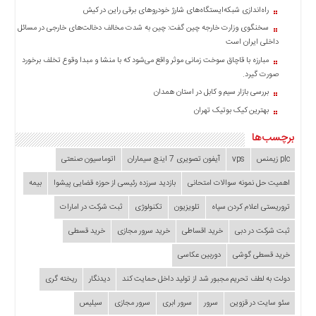
راه‌اندازی شبکه‌ایستگاه‌های شارژ خودروهای برقی راین در کیش
سخنگوی وزارت خارجه چین گفت: چین به شدت مخالف دخالت‌های خارجی در مسائل
داخلی ایران است
مبارزه با قاچاق سوخت زمانی موثر واقع می‌شود که با منشا و مبدا وقوع تخلف برخورد
صورت گیرد.
بررسی بازار سیم و کابل در استان همدان
بهترین کیک بوتیک تهران
برچسب‌ها
plc زیمنس
vps
آیفون تصویری 7 اینچ سیماران
اتوماسیون صنعتی
اهمیت حل نمونه سوالات امتحانی
بازدید سرزده‌ رئیسی از حوزه قضایی ‌پیشوا
بیمه
تروریستی اعلام کردن سپاه
تلویزیون
تکنولوژی
ثبت شرکت در امارات
ثبت شرکت در دبی
خرید اقساطی
خرید سرور مجازی
خرید قسطی
خرید قسطی گوشی
دوربین عکاسی
دولت به لطف تحریم مجبور شد از تولید داخل حمایت کند
دیدنگار
ریخته گری
سئو سایت در قزوین
سرور
سرور ابری
سرور مجازی
سیلیس