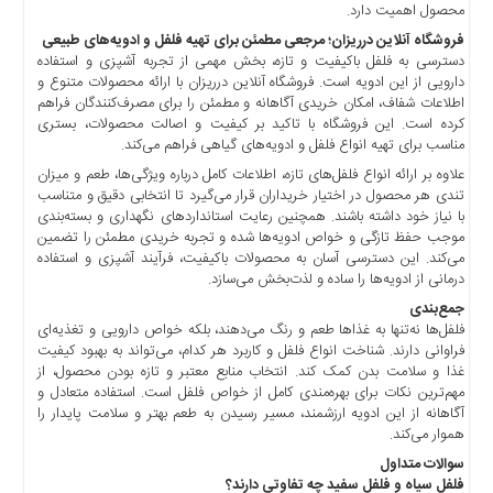
محصول اهمیت دارد.
فروشگاه آنلاین درریزان؛ مرجعی مطمئن برای تهیه فلفل و ادویه‌های طبیعی
دسترسی به فلفل باکیفیت و تازه، بخش مهمی از تجربه آشپزی و استفاده
دارویی از این ادویه است. فروشگاه آنلاین درریزان با ارائه محصولات متنوع و
اطلاعات شفاف، امکان خریدی آگاهانه و مطمئن را برای مصرف‌کنندگان فراهم
کرده است. این فروشگاه با تاکید بر کیفیت و اصالت محصولات، بستری
مناسب برای تهیه انواع فلفل و ادویه‌های گیاهی فراهم می‌کند.
علاوه بر ارائه انواع فلفل‌های تازه، اطلاعات کامل درباره ویژگی‌ها، طعم و میزان
تندی هر محصول در اختیار خریداران قرار می‌گیرد تا انتخابی دقیق و متناسب
با نیاز خود داشته باشند. همچنین رعایت استانداردهای نگهداری و بسته‌بندی
موجب حفظ تازگی و خواص ادویه‌ها شده و تجربه خریدی مطمئن را تضمین
می‌کند. این دسترسی آسان به محصولات باکیفیت، فرآیند آشپزی و استفاده
درمانی از ادویه‌ها را ساده و لذت‌بخش می‌سازد.
جمع‌بندی
فلفل‌ها نه‌تنها به غذاها طعم و رنگ می‌دهند، بلکه خواص دارویی و تغذیه‌ای
فراوانی دارند. شناخت انواع فلفل و کاربرد هر کدام، می‌تواند به بهبود کیفیت
غذا و سلامت بدن کمک کند. انتخاب منابع معتبر و تازه بودن محصول، از
مهم‌ترین نکات برای بهره‌مندی کامل از خواص فلفل است. استفاده متعادل و
آگاهانه از این ادویه ارزشمند، مسیر رسیدن به طعم بهتر و سلامت پایدار را
هموار می‌کند.
سوالات متداول
فلفل سیاه و فلفل سفید چه تفاوتی دارند؟