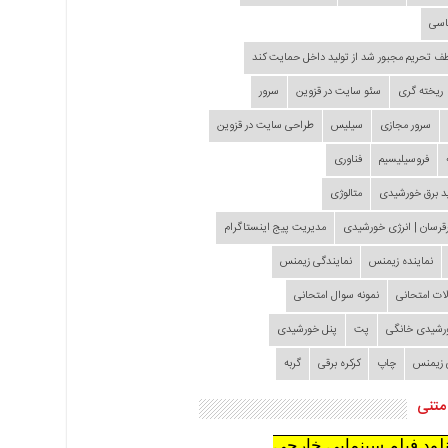
اسی
طف تحریم مجبور شد از تولید داخل حمایت کند
ریخته گری
سئو سایت در قزوین
سرور
سرور مجازی
سیلیس
طراحی سایت در قزوین
فروسیلیسیم
فناوری
د برق خورشیدی
متالوژی
قرسان | انرژی خورشیدی
مدیریت پیج اینستاگرام
نماینده زیمنس
نمایندگی زیمنس
لات امتحانی
نمونه سوال امتحانی
ورشیدی خانگی
پت
پنل خورشیدی
 زیمنس
چاپ
کرکره برقی
گربه
متنی
نلود فیلم سینمایی خارجی