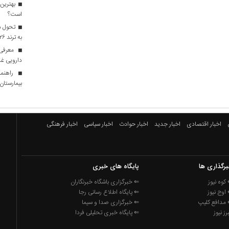
بهترین 
است؟
تحول در
به ترند ۲۰۲۶ تبدیل شدند؟
معرفی ا
دارویی غذ
راهنما
بیمارستان ه
اخبار اقتصادی
اخبار جدید
اخبار حوادث
اخبار سیاسی
اخبار فرهنگی
رگذاری ها
پایگاه های خبری
کوه نیوز
⇐ خبرگزاری باشگاه خبرنگاران
اوج نیوز
⇐ پایگاه اطلاع رسانی رجا
مدافع کلیپ
⇐ خبرگزاری صدا و سیما
برز نیوز
⇐ پایگاه خبری تحلیلی فردا