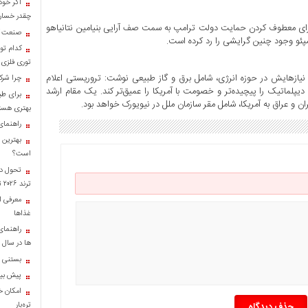
اگر خود
چقدر خسارت
ی برای معطوف کردن حمایت دولت ترامپ به سمت صف آرایی بنیامین نتانیاهو
صنعت کا
ئو وجود چنین گرایشی را رد کرده است.
کدام تو
توری فلزی
مین نیازهایش در حوزه انرژی، شامل برق و گاز طبیعی نوشت: تروریستی اعلام
چرا شرک
پلماتیک را پیچیده‌تر و خصومت با آمریکا را عمیق‌تر کند. یک مقام ارشد
برای طب
ن و عراق به آمریکا، شامل مقر سازمان ملل در نیویورک خواهد بود.
بهتری هست
راهنمای
بهترین 
است؟
تحول در
ترند ۲۰۲۶ تبدیل شدند؟
معرفی ان
غذاها
راهنمای
ها در سال ۱۴۰۴
بستنی خ
پیش بینی
امکان خر
تره‌بار
حذف دیدگاه