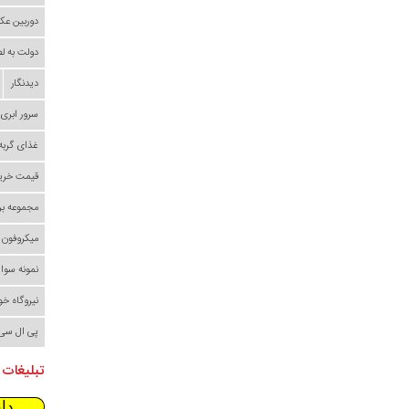
دوربین عک
دولت به ل
دیدنگار
سرور ابری
غذای گربه
قیمت خری
مجموعه بر
میکروفون
نمونه سوا
نیروگاه خ
پی ال سی
تبلیغات 
دا