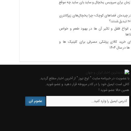
زمان برای سرویس یخچال و ساید بای ساید چه موقع
 چیدمان فضاهای کوچک؛ چرا یخچال‌های زیرکانتری
نواع فلفل و تاثیر آن ‌ها در بهبود طعم و خواص
اها
ی خرید کالای پزشکی مصرفی برای کلینیک ها و
ا در سال ۱۴۰۴
با عضویت در خبرنامه سایت " اوج نیوز " از آخرین اخبار مطلع گردید.
کافی است ایمیل خود را در کادر مربوطه قرار دهید و عضو شوید.
همین حالا عضو شوید !