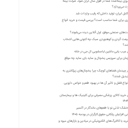
روی بیمه‌شده شما در طول سال گران شود، شرکت بیمه
 می‌پردازد؟
بل ایران؛ تولید داخلی که رقیب واردات شد
ری برای شما مناسب است؟ بررسی قیمت و خرید انواع
ت‌های صنعتی موفق، اول آنلاین دیده می‌شوند؟
یعت گردی و کوهنوردی سبک چه کتونی هایی انتخاب
ند؟
 عیب یابی ماشین لباسشویی ال جی در خانه
زمان برای سرویس یخچال و ساید بای ساید چه موقع
 چیدمان فضاهای کوچک؛ چرا یخچال‌های زیرکانتری به
واع فلفل و تاثیر آن ‌ها در بهبود طعم و خواص دارویی
 خرید کالای پزشکی مصرفی برای کلینیک ها و بیمارستان
شک؛ لذتی نو با طعم‌های ماندگار در اکسیر
 افزایش پلکانی حقوق کارگران در بودجه ۱۴۰۵
ید با کالابرگ‌های الکترونیکی در میادین و بازارهای میوه و