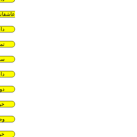
عاشقان
دا
تم
سر
دا
دو
خر
وط
خر