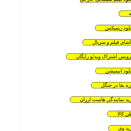
ه
نلود ریمیکس
اشای فیلم و سریال
ویس اشتراک ویدئو رایگان
نلود انیمیشن
ره بقا در جنگل
ید نمایندگی هاست ارزان
ن کالا
ید وی