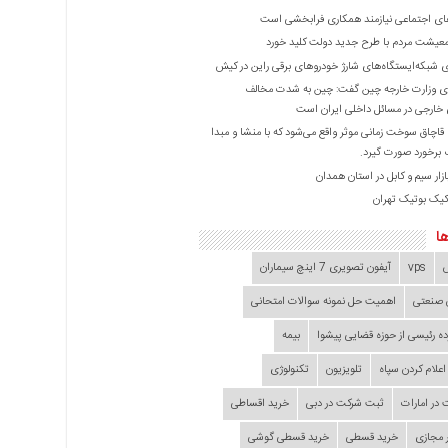
ی اجتماعی نیازمند همکاری فرابخشی است
عیشت مردم با طرح جدید دولت کلید خورد
ازی شبکه‌ایستگاه‌های شارژ خودروهای برقی راین در کیش
 وزارت خارجه چین گفت: چین به شدت مخالف
خارجی در مسائل داخلی ایران است
ا قاچاق سوخت زمانی موثر واقع می‌شود که با منشا و مبدا
برخورد صورت گیرد.
زار سیم و کابل در استان همدان
کیک بوتیک تهران
ا
vps
آیفون تصویری 7 اینچ سیماران
 صنعتی
اهمیت حل نمونه سوالات امتحانی
ده‌ رئیسی از حوزه قضایی ‌پیشوا
بیمه
اعلام کردن سپاه
تلویزیون
تکنولوژی
در امارات
ثبت شرکت در دبی
خرید اقساطی
 مجازی
خرید قسطی
خرید قسطی گوشی