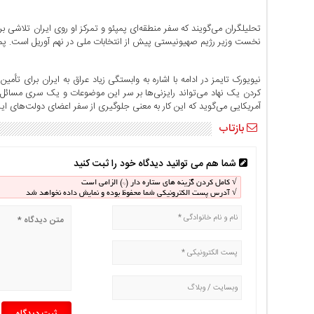
اخبار
اقتصادی
تحلیلگران می‌گویند که سفر منطقه‌ای پمپئو و تمرکز او روی ایران تلاش
اخبار
نخست وزیر رژیم صهیونیستی پیش از انتخابات ملی در نهم آوریل است. پمپ
جدید
اخبار
نیویورک تایمز در ادامه با اشاره به وابستگی زیاد عراق به ایران برای تأ
حوادث
کردن یک نهاد می‌تواند رایزنی‌ها بر سر این موضوعات و یک سری مسائل دی
آمریکایی می‌گوید که این کار به معنی جلوگیری از سفر اعضای دولت‌های ایرا
اخبار
سیاسی
بازتاب
اخبار
فرهنگی
شما هم می توانید دیدگاه خود را ثبت کنید
دسترسی
√ کامل کردن گزینه های ستاره دار (*) الزامی است
√ آدرس پست الکترونیکی شما محفوظ بوده و نمایش داده نخواهد شد
سریع
صفحه
اصلی
اخبار
اقتصادی
اخبار
ایران