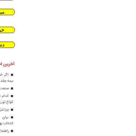
می
خر
دس
آخرین اخ
اگر خو
بیمه چقدر
صنعت کا
کدام ت
انواع تور
چرا شرک
برای ط
انتخاب ب
راهنمای