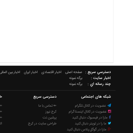
دسترسي سريع :
صفحه اصلی
اخبار اقتصادی
اخبار ایران
اخبار بین المللی
اخبار سایت :
برگه نمونه
چند رسانه اي :
برگه نمونه
شبکه های اجتماعی
دسترسی سریع
خب
عضویت در کانال تلگرام
⇐ تماس با ما
⇐ 
عضویت در کانال اینستاگرام
کرج نیوز
⇐ 
مارا در فیسبوک دنبال کنید
پرشین نت
⇐ 
ما را در تویتر دنبال کنید
طراحی سایت در کرج
ال
مارا در گوگل پلاس دنبال کنید