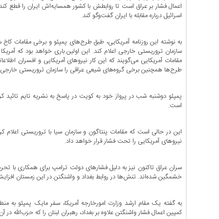
اخبار
اعمال فشار بر عراق است تا روابطش با کشور همسایه‌اش ایران را قطع کند.
اسرائیل درباره مقابله با ایران گفت‌وگو کند.
حوادث
اخبار
سیاسی
به نوشته این روزنامه آمریکایی، طبق طرح‌های پمپئو و برخی مقامات کاخ سف
سازمان تروریستی خارجی اعلام کند. این اولین باری خواهد بود که آمریک
اخبار
مقامات آمریکایی می‌گویند که این کار نیروهای آمریکایی و افسران اطلا
فرهنگی
طرح‌ها همچنین برخی گروه‌های شیعی عراقی را سازمان تروریستی خارجی
منوی
اصلی
پمپئو دوشنبه شب در پرواز خود به کویت در پاسخ به نشریه تایم تائید کر
است.
صفحه
اصلی
این در حالی است که مقامات پنتاگون و سازمان سیا با تروریستی اعلام کردن
اخبار
نیروهای آمریکایی را تحت فشار قرار خواهد داد.
اقتصادی
اخبار
سران عراق تاکنون نیز به دلیل فشارهای دولت ترامپ برای همکاری با تحریم
ایران
خشمگین شده‌اند. تنش‌ها در روابط بغداد و واشنگتن در این زمستان افزای
اخبار
بین
به گفته یک مقام ارشد وزارت امورخارجه آمریکا، سفر مایک پمپئو به 
المللی
کمپین اعمال فشار واشنگتن علاوه بر بغداد، رهبران لبنان را که حزب‌الله در 