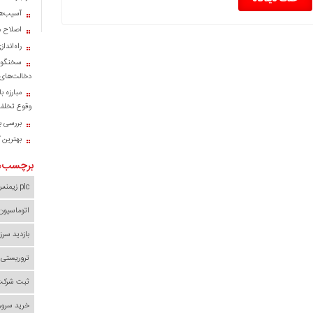
آسیب‌ها
اصلاح م
راه‌اند
سخنگوی
دخالت‌های 
مبارزه ب
وقوع تخلف 
بررسی با
بهترین 
برچسب‌ه
plc زیمنس
اتوماسیون
بازدید سرز
تروریستی 
ثبت شرکت 
خرید سرور