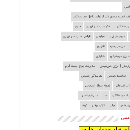
اسی
طف تحریم مجبور شد از تولید داخل حمایت کند
ریخته گری
سئو سایت در قزوین
سرور
سرور مجازی
سیلیس
طراحی سایت در قزوین
فروسیلیسیم
فناوری
د برق خورشیدی
متالوژی
قرسان | انرژی خورشیدی
مدیریت پیج اینستاگرام
نماینده زیمنس
نمایندگی زیمنس
لات امتحانی
نمونه سوال امتحانی
ورشیدی خانگی
پت
پنل خورشیدی
 زیمنس
چاپ
کرکره برقی
گربه
متنی
نلود فیلم سینمایی خارجی