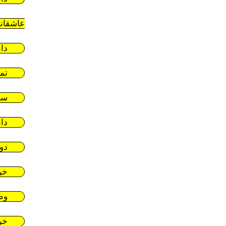
عاشقان
دا
تم
سر
دا
دو
خر
وط
خر