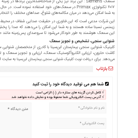
اخبار
بین
به شما امکان می‌دهد در میان مکالمه‌های شلوغ، صداهای مختلف را انتخاب 
المللی
این شرکت مدعی است که این فناوری در حقیقت صدایی شفاف در محیط‌های
زیمنس نسبتا ساده هستند و به شما این امکان را می‌دهند که صدا را پخش ک
اخبار
این سمعک هوشمند به طور خودکار می‌شود تا سروصدای پس‌زمینه مانند صدای 
اقتصادی
شنوایی سنجی، تشخیص و تجویز سمعک
اخبار
کلینیک شنوایی سنجی بیمارستان ابن‌سینا با کادری از متخصصان شنوایی س
جدید
کاشت حلزون، ارزیابی الکتروآکوستیک سمعک، ارزیابی و تجویز سمعک و لو
می‌دهد. برای
به سایت ای
دریافت نوبت کلینیک شنوایی سنجی بیمارستان ابن‌سینا
اخبار
حوادث
بازتاب
اخبار
سیاسی
شما هم می توانید دیدگاه خود را ثبت کنید
اخبار
√ کامل کردن گزینه های ستاره دار (*) الزامی است
فرهنگی
√ آدرس پست الکترونیکی شما محفوظ بوده و نمایش داده نخواهد شد
اخبار
سایت
برگه
نمونه