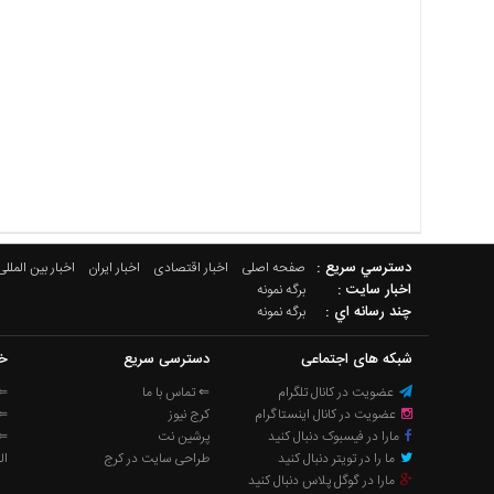
دسترسي سريع :
صفحه اصلی
اخبار اقتصادی
اخبار ایران
اخبار بین المللی
اخبار سایت :
برگه نمونه
چند رسانه اي :
برگه نمونه
شبکه های اجتماعی
دسترسی سریع
خب
عضویت در کانال تلگرام
⇐ تماس با ما
⇐ 
عضویت در کانال اینستاگرام
کرج نیوز
⇐ 
مارا در فیسبوک دنبال کنید
پرشین نت
⇐ 
ما را در تویتر دنبال کنید
طراحی سایت در کرج
ال
مارا در گوگل پلاس دنبال کنید