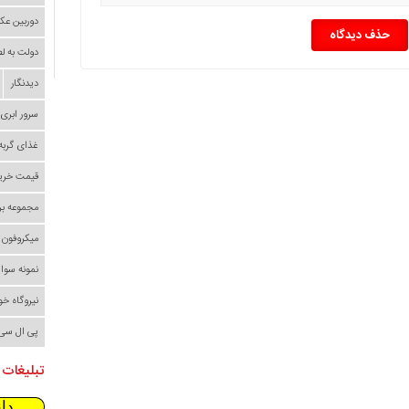
دوربین عک
حذف دیدگاه
دولت به ل
دیدنگار
سرور ابری
غذای گربه
قیمت خری
مجموعه بر
میکروفون
نمونه سوا
نیروگاه خ
پی ال سی
تبلیغات 
دا