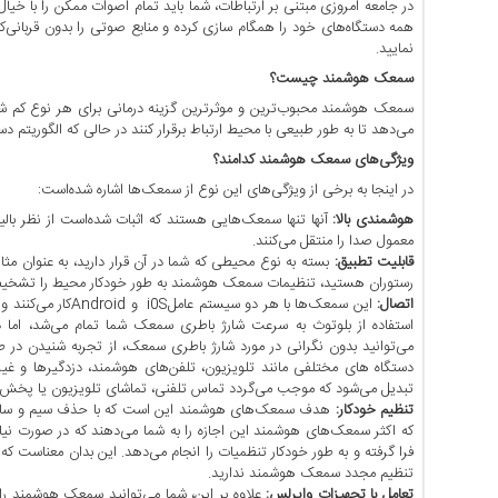
در جامعه امروزی مبتنی بر ارتباطات، شما باید تمام اصوات ممکن را با خیا
اخبار
همه دستگاه‌های خود را همگام سازی کرده و منابع صوتی را بدون قربانی
حوادث
نمایید.
اخبار
سمعک هوشمند چیست؟
سیاسی
سمعک‌ هوشمند محبوب‌ترین و موثرترین گزینه درمانی برای هر نوع کم 
اخبار
می‌دهد تا به طور طبیعی با محیط ارتباط برقرار کنند در حالی که الگوریتم د
فرهنگی
ویژگی‌های سمعک هوشمند کدامند؟
منوی
در اینجا به برخی از ویژگی‌های این نوع از سمعک‌ها اشاره شده‌است:
اصلی
هوشمندی بالا:
آنها تنها سمعک‌هایی هستند که اثبات شده‌است از نظر بالی
معمول صدا را منتقل می‌کنند.
صفحه
قابلیت تطبیق:
بسته به نوع محیطی که شما در آن قرار دارید، به عنوان مثال
اصلی
رستوران هستید، تنظیمات سمعک‌ هوشمند به طور خودکار محیط را تشخیص د
اخبار
اتصال:
این سمعک‌ها با هر 
استفاده از بلوتوث به سرعت شارژ باطری سمعک شما تمام می‌شد، اما 
اقتصادی
می‌توانید بدون نگرانی در مورد شارژ باطری سمعک، از تجربه شنیدن در طول
اخبار
دستگاه های مختلفی مانند تلویزیون، تلفن‌های هوشمند، دزدگیرها و غی
ایران
تبدیل می‌شود که موجب می‌گردد تماس تلفنی، تماشای تلویزیون یا پخش 
تنظیم خودکار:
هدف سمعک‌های هوشمند این است که با حذف سیم و سایر ا
اخبار
که اکثر سمعک‌های هوشمند این اجازه را به شما می‌دهند که در صورت نیا
بین
فرا گرفته و به طور خودکار تنظمیات را انجام می‌دهد. این بدان معناست که 
المللی
تنظیم مجدد سمعک هوشمند ندارید.
تعامل با تجهیزات وایرلس:
علاوه بر این، شما می‌توانید سمعک‌ هوشمند را