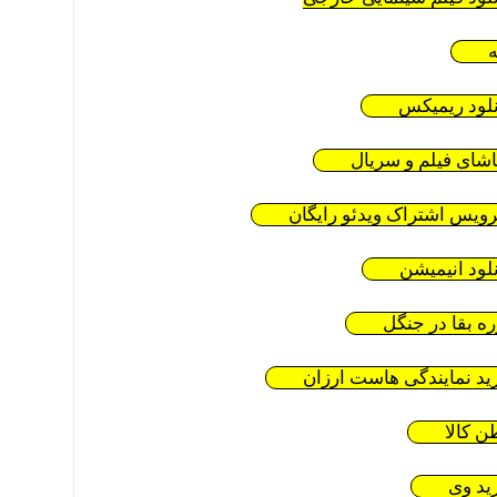
ه
نلود ریمیکس
اشای فیلم و سریال
ویس اشتراک ویدئو رایگان
نلود انیمیشن
ره بقا در جنگل
ید نمایندگی هاست ارزان
ن کالا
ید وی