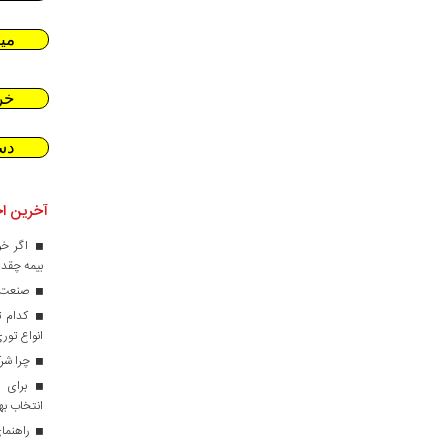
می
خر
دس
آخرین اخ
اگر خو
بیمه چقدر
صنعت کا
کدام ت
انواع تور
چرا شرک
برای ط
انتخاب ب
راهنمای