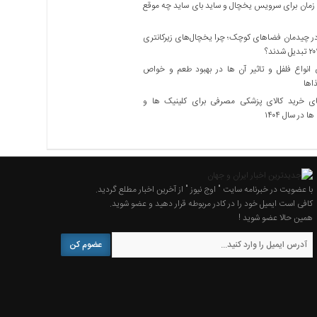
زمان برای سرویس یخچال و ساید بای ساید چه موقع
 چیدمان فضاهای کوچک؛ چرا یخچال‌های زیرکانتری
نواع فلفل و تاثیر آن ‌ها در بهبود طعم و خواص
اها
ی خرید کالای پزشکی مصرفی برای کلینیک ها و
ا در سال ۱۴۰۴
با عضویت در خبرنامه سایت " اوج نیوز " از آخرین اخبار مطلع گردید.
کافی است ایمیل خود را در کادر مربوطه قرار دهید و عضو شوید.
همین حالا عضو شوید !