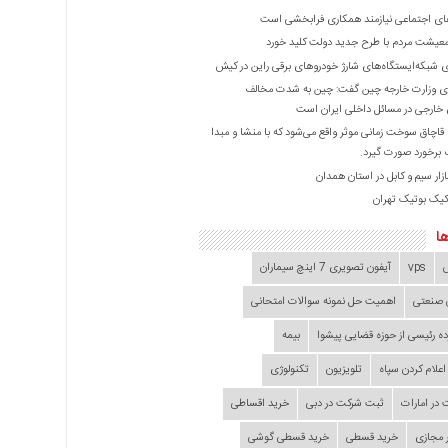
ی اجتماعی نیازمند همکاری فرابخشی است
عیشت مردم با طرح جدید دولت کلید خورد
ازی شبکه‌ایستگاه‌های شارژ خودروهای برقی راین در کیش
 وزارت خارجه چین گفت: چین به شدت مخالف
خارجی در مسائل داخلی ایران است
ا قاچاق سوخت زمانی موثر واقع می‌شود که با منشا و مبدا
برخورد صورت گیرد.
زار سیم و کابل در استان همدان
کیک بوتیک تهران
ا
vps
آیفون تصویری 7 اینچ سیماران
 صنعتی
اهمیت حل نمونه سوالات امتحانی
ده‌ رئیسی از حوزه قضایی ‌پیشوا
بیمه
اعلام کردن سپاه
تلویزیون
تکنولوژی
در امارات
ثبت شرکت در دبی
خرید اقساطی
 مجازی
خرید قسطی
خرید قسطی گوشی