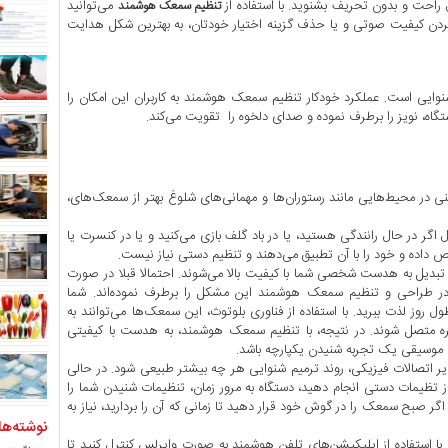
ل راحت و بدون تحریف بشنوید. با استفاده از
می‌توانید
تنظیم سمعک‌ هوشمند
‌کردن کیفیت صوتی و یا حذف گزینه اختیار خودتان، به بهترین شکل هدایت
شنوایی است. عملکرد خودکار تنظیم سمعک‌ هوشمند
به کاربران این امکان را
ستگاه، نویز را برطرف نموده و صدای دلخوه را تقویت می‌کند.
نی در محیط‌هایی مانند رستوران‌ها و مهمانی‌های شلوغ بهتر از سمعک‌های،
 اگر در حال رانندگی هستید، یا در باد گلف بازی می‌کنید و یا در کنسرت یا
اده و خود را با آن تطبیق می‌دهند و تنظیم دستی نیاز نیست.
دو سیستم عاملi0S و Androidکار می‌کنند و تبدیل به هدست شخصی شما با کیفیت بالا می‌شوند. احتمالا قبلا در صورت
در طراحی و تنظیم سمعک‌ هوشمند این مشکل را برطرف نموده‌اند. شما
 روز لذت ببرید. با استفاده از فناوری بلوتوث، این سمعک‌ها می‌توانند به
ره متصل شوند. در نتیجه، با تنظیم سمعک‌ هوشمند، به هدست با کیفیتی
موسیقی یک تجربه شنیدن یکپارچه باشد.
تصالات فیزیکی، روند ترمیم شنوایی هر چه بیشتر طبیعی شود. در حالی
ز تظیمات دستی انجام دهید، دستگاه به مرور زمان، تنظیمات شنیدن شما را
اگر صبح سمعک را در گوش خود قرار دهید تا زمانی که آن را بردارید، نیاز به
نوشته‌ها
 با استفاده از اپلیکیشن‌های تلفن هوشمند به صورت وایرلس کنترل کنید تا