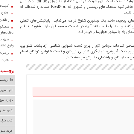
سمعک Siemens : این برند نیز یکی از شناخته‌شده‌ترین برندها در زمینه تولید سمعک است. این شرکت در سال ۲۰۱۴، از تکنولوژی Binax و در سال
آسیب‌ها
۲۰۱۷ تکنولوژی Primax در سمعک‌های خود استفاده نموده است. در حال حاضر کلیه سمعک‌های زیمنس با فناوری BestSound استاندارد شده‌اند که
کنید.
اصلاح م
راه‌اند
 پیچیده مانند یک رستوران شلوغ فراهم می‌نماید. اپلیکیشن‌های تلفنی
نید و صدا را دقیقا مانند آنچه در هدست بیسیم قرار دارد، بشنوید. تنظیم
سخنگوی
باد یا موتور هوایپما را فیلتر کند.
دخالت‌های 
مبارزه ب
نجی اقدامات درمانی لازم را برای تست شنوایی شناسی، آزمایشات شنوایی،
وقوع تخلف 
ازم کمک آموزشی، غربال‌گری شنوایی نوزادان و تست شنوایی کودکان انجام
بررسی با
ن بیمارستان و راهنمای پذیرش مراجعه کنید.
بهترین 
برچسب‌ه
plc زیمنس
اتوماسیون
بازدید سرز
تروریستی 
ثبت شرکت 
خرید سرور