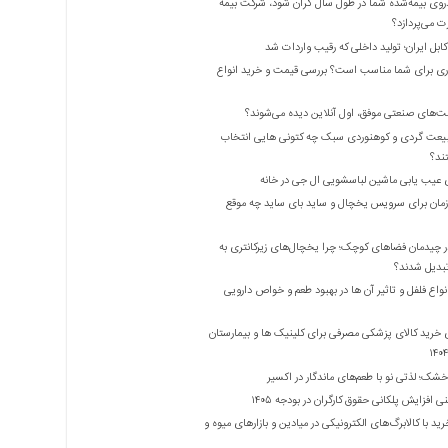
روی بیمه‌شده شما در طول سال گران شود، شرکت بیمه
 می‌پردازد؟
بل ایران؛ تولید داخلی که رقیب واردات شد
ری برای شما مناسب است؟ بررسی قیمت و خرید انواع
ت‌های صنعتی موفق، اول آنلاین دیده می‌شوند؟
یعت گردی و کوهنوردی سبک چه کتونی هایی انتخاب
ند؟
 عیب یابی ماشین لباسشویی ال جی در خانه
زمان برای سرویس یخچال و ساید بای ساید چه موقع
 چیدمان فضاهای کوچک؛ چرا یخچال‌های زیرکانتری به
واع فلفل و تاثیر آن ‌ها در بهبود طعم و خواص دارویی
 خرید کالای پزشکی مصرفی برای کلینیک ها و بیمارستان
شک؛ لذتی نو با طعم‌های ماندگار در اکسیر
 افزایش پلکانی حقوق کارگران در بودجه ۱۴۰۵
ید با کالابرگ‌های الکترونیکی در میادین و بازارهای میوه و