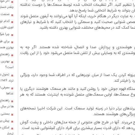
اگر خود
را تنظیم کنید. اگر تنظیمات انتخاب شده توسط سمعک‌ها را دوست نداشته
چقدر خسارت
ان بتواند به شرایط انتخابی شما پاسخ بدهد.
صنعت کا
عبارت دیگر در هنگام خرید، اینکه آیا آنها می‌توانند به آیفون متصل شوند
متخصص شنوایی صحبت کنید و سمعکی را انتخاب کنید که با شرایط و نیازهای
کدام تو
شما کمک کند در محیط‌های مختلف، شنوایی بهتری داشته باشید.
توری فلزی
چرا شرک
برای طب
دن در ویژگی هوشمندی و پردازش صدا و اتصال، شناخته شده هستند. اگر چه به
بهتری هست
تیکن با سمعک هوشمندی که به وسایلی بیش از تلفن شما متصل می‌شود خود را از این رقابت
راهنمای
بهترین 
است؟
ایزوله کردن یک صدا از میان نویزهایی که در اطراف شما وجود دارد، ویژگی
تحول در
را فیلتر کند.
ترند ۲۰۲۶ تبدیل شدند؟
معرفی ان
ستگاه قهوه جوش خود را روشن کنید و مانند هر سمعک هوشمند دیگری یا
غذاها
 نوع سمعک‌ها، اولین سمعک‌های متصل شونده به اینترنت هستند که به هر
راهنمای
ها در سال ۱۴۰۴
ReSound LiNX / ReSound ENZO: ReS یکی از برندهای برتر دنیا در زمینه تولید سمعک است. این شرکت اخیرا نسخه‌های
بستنی خ
پیش بینی
رنج می‌برند. آنها در طرح های متنوعی از جمله مدل‌های داخلی و پشت گوش
امکان خر
تره‌بار