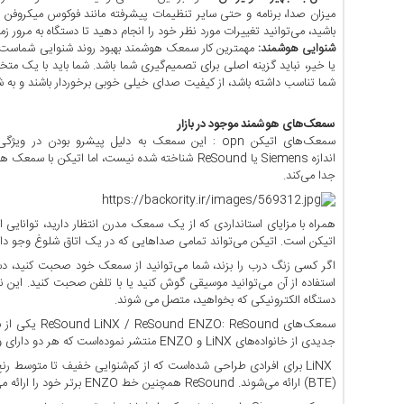
اخبار
میزان صدا، برنامه و حتی سایر تنظیمات پیشرفته مانند فوکوس میکروفن 
اقتصادی
باشید، می‌توانید تغییرات مورد نظر خود را انجام دهید تا دستگاه به مرور زم
اخبار
شنوایی هوشمند:
مهمترین کار سمعک هوشمند بهبود روند شنوایی شماست. به 
یا خیر، نباید گزینه اصلی برای تصمیم‌گیری شما باشد. شما باید با یک 
جدید
شما تناسب داشته باشد، از کیفیت صدای خیلی خوبی برخوردار باشند و به 
اخبار
حوادث
سمعک‌های هوشمند موجود در بازار
اخبار
سمعک‌های اتیکن opn : این سمعک به دلیل پیشرو بو
سیاسی
اندازه Siemens یا ReSound شناخته شده نیست، اما ا
جدا می‌کند.
اخبار
فرهنگی
همراه با مزایای استانداردی که از یک سمعک مدرن انتظار دارید، توانایی 
دسترسی
اتیکن است. اتیکن می‌تواند تمامی صداهایی که در یک اتاق شلوغ وجو دارد 
سریع
اگر کسی زنگ درب را بزند، شما می‌توانید از سمعک خود صحبت کنید، د
صفحه
استفاده از آن می‌توانید موسیقی گوش کنید یا با تلفن صحبت کنید. این
دستگاه الکترونیکی که بخواهید، متصل می شوند.
اصلی
سمعک‌های ound
اخبار
جدیدی از خانواده‌های LiNX و ENZO منتشر نموده‌است که هر دو دارای ویژگی‌های هوشمند هستند.
اقتصادی
LiNX برای افرادی طراحی شده‌است که از کم‌شنوایی خفیف تا متوسط 
اخبار
(BTE) ارائه می‌شوند. ReSound همچنین خط ENZO برتر خود را ارائه می‌دهد که دارای قدرت بسیار بیشتری برای افراد دارای کم‌شنوایی شدید است.
ایران