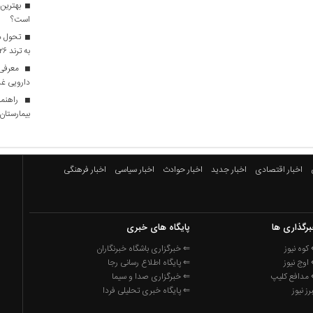
بهترین 
است؟
تحول در
به ترند ۲۰۲۶ تبدیل شدند؟
معرفی ا
دارویی غذ
راهنما
بیمارستان ه
اخبار اقتصادی
اخبار جدید
اخبار حوادث
اخبار سیاسی
اخبار فرهنگی
رگذاری ها
پایگاه های خبری
کوه نیوز
⇐ خبرگزاری باشگاه خبرنگاران
اوج نیوز
⇐ پایگاه اطلاع رسانی رجا
مدافع کلیپ
⇐ خبرگزاری صدا و سیما
برز نیوز
⇐ پایگاه خبری تحلیلی فردا