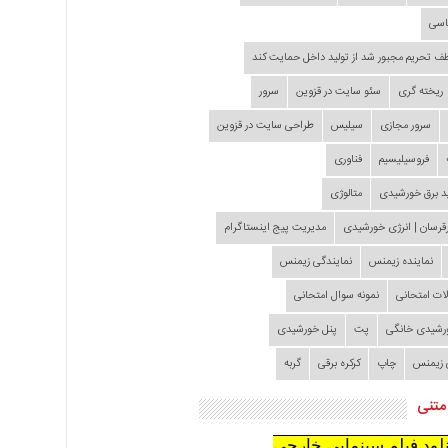
اسی
طف تحریم مجبور شد از تولید داخل حمایت کند
ریخته گری
سئو سایت در قزوین
سرور
سرور مجازی
سیلیس
طراحی سایت در قزوین
فروسیلیسیم
فناوری
د برق خورشیدی
متالوژی
قرسان | انرژی خورشیدی
مدیریت پیج اینستاگرام
نماینده زیمنس
نمایندگی زیمنس
لات امتحانی
نمونه سوال امتحانی
ورشیدی خانگی
پت
پنل خورشیدی
 زیمنس
چاپ
کرکره برقی
گربه
متنی
نلود فیلم سینمایی خارجی