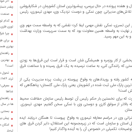
اگر خود
ال و هفده پرونده در حال بررسی، پیشروترین استان کشورمان در شکارفروشی
چقدر خسارت
اقی که نتیجه تلاش‌های مدیرانی چون نمکی و دوست نزدیک وی، مهدی تیموری، رئیس
صنعت کا
کدام تو
ر این تسری، نمکی نقش مهمی ایفا کرد؛ نقشی که به واسطه سمت مهم وی
توری فلزی
، در نهایت به واسطه همین معاونت بود که به سمت سرپرست وزارت بهداشت
چرا شرک
 به این مهم رسید.
برای طب
بهتری هست
راهنمای
خشی از کار روزمره و همیشگی شان است و قرار است این قرق‌ها به زودی
بهترین 
سمتی که رانندگی کنی، به ساعت نرسیده به یک قرق رسیده و با ممانعت قرق
است؟
تحول در
ترند ۲۰۲۶ تبدیل شدند؟
قطه کشور رفته و رویداد‌های به وقوع پیوسته در پشت پرده مدیریت یکی از
ی‌ترین پارک ملی ثبت شده در کشورمان یعنی پارک ملی گلستان؛ پناهگاهی که
معرفی ان
انش است!
غذاها
 صورت که برای نخستین بار حکم رئیس آن توسط رئیس سازمان حفاظت محیط
راهنمای
بالاتر از سوابق کاری و دوستی وی با نمکی سخن گفتیم: مهدی تیموری.
ها در سال ۱۴۰۴
ستان.
بستنی خ
انی وی در مراسم معارفه تیموری به وقوع پیوست تا همگان دریابند ایده
پیش بینی
 کل استان و سازمان است که در زیرمجموعه این استقلال، دایر کردن قرق های
امکان خر
وضیحات تکمیلی در خصوص آن را به آینده واگذار کنیم!
تره‌بار