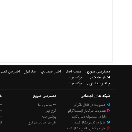
دسترسي سريع :
صفحه اصلی
اخبار اقتصادی
اخبار ایران
اخبار بین المللی
اخبار سایت :
برگه نمونه
چند رسانه اي :
برگه نمونه
شبکه های اجتماعی
دسترسی سریع
خب
عضویت در کانال تلگرام
⇐ تماس با ما
⇐ 
عضویت در کانال اینستاگرام
کرج نیوز
⇐ 
مارا در فیسبوک دنبال کنید
پرشین نت
⇐ 
ما را در تویتر دنبال کنید
طراحی سایت در کرج
ال
مارا در گوگل پلاس دنبال کنید