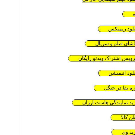
ه
نلود ریمیکس
اشای فیلم و سریال
ویس اشتراک ویدئو رایگان
نلود انیمیشن
ره بقا در جنگل
ید نمایندگی هاست ارزان
ن کالا
ید وی