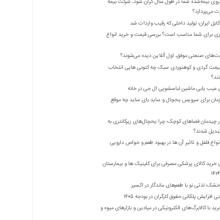
روی بیمه‌شده شما در طول سال گران شود، شرکت بیمه
 می‌پردازد؟
بل ایران؛ تولید داخلی که رقیب واردات شد
ری برای شما مناسب است؟ بررسی قیمت و خرید انواع
ت‌های صنعتی موفق، اول آنلاین دیده می‌شوند؟
یعت گردی و کوهنوردی سبک چه کتونی هایی انتخاب
ند؟
 عیب یابی ماشین لباسشویی ال جی در خانه
زمان برای سرویس یخچال و ساید بای ساید چه موقع
 چیدمان فضاهای کوچک؛ چرا یخچال‌های زیرکانتری به
واع فلفل و تاثیر آن ‌ها در بهبود طعم و خواص دارویی
 خرید کالای پزشکی مصرفی برای کلینیک ها و بیمارستان
شک؛ لذتی نو با طعم‌های ماندگار در اکسیر
 افزایش پلکانی حقوق کارگران در بودجه ۱۴۰۵
ید با کالابرگ‌های الکترونیکی در میادین و بازارهای میوه و