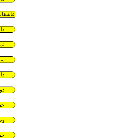
عاشقان
دا
تم
سر
دا
دو
خر
وط
خر