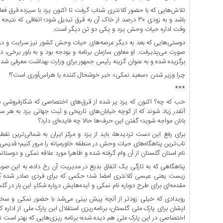
اخبار
تلاش‌هایی که با حضور کلانتری شتاب گرفت تا اکنون یزد با سیزده قرق فع
اقتصادی
باشد و به زودی ۳۰ درصد از خاک آن به قرق تبدیل شود؛ اتف
اخبار
وقت اداره حیات وحش یزد و یکی دو تن دیگر است.
جدید
دوستی‌هایی که بعد به دیگر عرصه‌های حیات وحش کشور نیز سرایت و د
اخبار
صورت می‌پذیرفت. او معاون سازمان برنامه و بودجه بود و به باور برخی
برگزیده شده و به عنوان گزینه رئیس جمهور برای وزارت بهداشت معرفی شد و
حوادث
چرا وزیر شدن «سعید نمکی» خبر خوشحال کننده یا هراس‌آوری است؟!
اخبار
سیاسی
***
اخبار
خب که چه؟ اکنون که یزد پر شده از قرق‌های اختصاصی که شکارفروشی ب
آنقدر زیاد شوند که از کوچه خیابان‌های تاریخی و ثبت جهانی یزد به هر 
فرهنگی
بانان مواجه شوید؛ گفتن این حرف‌ها حالا چه فایده‌ای دارد؟
دسترسی
برای رفع این دست تردیدها، باید از یزد و مرکز ایران به شمالی‌ترین ن
سریع
ناب‌ترین پناهگاه‌های حیات وحش در منطقه خاورمیانه را مرور کنیم؛ قدیم
نام استان گلستان از آن وام گرفته شده و ظاهرا مورد علاقه نمکی و دوست
صفحه
پناهگاهی که به تازگی یک اتفاق بدیع در مدیریت آن رخ داده، به این
اصلی
زیست یعنی عیسی کلانتری امضا شد؛ حکمی که برای فردی صادر شده که 
اخبار
مقدمه‌ای برای طرح دوباره نام نمکی و ایده‌هایش درباره شکار، این بار در گل
اقتصادی
رویدادی که خیلی زودتر از آنچه پیش بینی می‌شد با حضور نمکی و سخنر
اخبار
ایشان برای پارک ملی گلستان، برنامه‌ریزی استقلال این پارک ملی از اداره
ایران
اختصاصی در این پارک ملی هم دیده شده؛ برنامه ریزی‌هایی که بهتر است ت