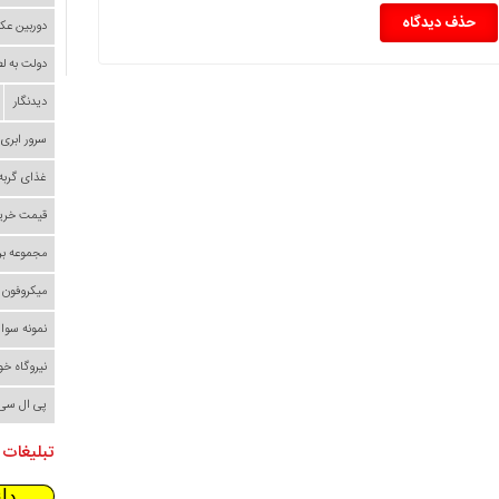
حذف دیدگاه
دوربین عک
دولت به ل
دیدنگار
سرور ابری
غذای گربه
قیمت خری
مجموعه بر
میکروفون
نمونه سوا
نیروگاه خ
پی ال سی
تبلیغات 
دا