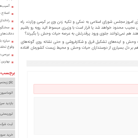
آسیب‌ها
اصلاح م
راه‌اند
رأی امروز مجلس شورای اسلامی به نمکی و تکیه زدن وی بر کرسی وزارت، راه
ی عجیب محدود خواهد شد یا قرار است با وزیری مبسوط الید روبه رو باشیم
سخنگوی
ند هم نمی‌توانند جلوی ورود پرقدرتش به عرصه حیات وحش را بگیرند؟
دخالت‌های 
مبارزه ب
 وحش و ایده‌های تشکیل قرق و شکارفروشی و حتی نشانه روی گونه‌های
 بر دل بسیاری از دوستداران حیات وحش و محیط زیست کشورمان افتاده
وقوع تخلف 
بررسی با
بهترین 
برچسب‌ه
plc زیمنس
اتوماسیون
بازدید سرز
تروریستی 
ثبت شرکت 
خرید سرور