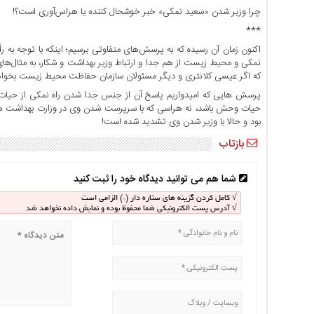
چرا وزیر شدن «سعید نمکی» خبر خوشحال کننده یا هراس‌آوری است؟!
اخبار
بین
***
المللی
اکنون زمان آن رسیده که به پرسش‌های متفاوتی برسیم؛ اینکه با توجه به 
نمکی و محیط زیست از هم جدا و ارتباط وزیر بهداشت و شکار، به مثال‌ها
اخبار
که اگر عیسی کلانتری و دیگر مسئولان سازمان حفاظت محیط زیست بخواه
اقتصادی
پرسش هایی که امیدواریم پاسخ آن از جنس جدا شدن راه نمکی از حیات
اخبار
حیات وحش باشد، نه هراسی که با سرپرست شدن وی در وزارت بهداشت هم
جدید
بود و حالا با وزیر شدن وی تشدید شده است!
اخبار
بازتاب
حوادث
اخبار
شما هم می توانید دیدگاه خود را ثبت کنید
سیاسی
√ کامل کردن گزینه های ستاره دار (*) الزامی است
اخبار
√ آدرس پست الکترونیکی شما محفوظ بوده و نمایش داده نخواهد شد
فرهنگی
اخبار
سایت
برگه
نمونه