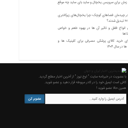
زمان برای سرویس یخچال و ساید بای ساید چه موقع
 چیدمان فضاهای کوچک؛ چرا یخچال‌های زیرکانتری
نواع فلفل و تاثیر آن ‌ها در بهبود طعم و خواص
اها
ی خرید کالای پزشکی مصرفی برای کلینیک ها و
ا در سال ۱۴۰۴
با عضویت در خبرنامه سایت " اوج نیوز " از آخرین اخبار مطلع گردید.
کافی است ایمیل خود را در کادر مربوطه قرار دهید و عضو شوید.
همین حالا عضو شوید !