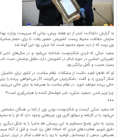
اخبار
حوادث
اخبار
سیاسی
به گزارش «تابناک»؛ کمتر از دو هفته پیش، زمانی که سرپرست وزارت 
اخبار
سازمان حفاظت محیط زیست کشورمان حضور یافت تا برای حضار سخنرانی
فرهنگی
وی برسد که از دید عموم مذموم است، اما خیلی زود این گونه شد.
منوی
سعید نمکی که فردی شکاردوست شناخته می‌شود و در سال‌های اخیر ثاب
اصلی
تغییراتی اساسی در حوزه شکار در کشورمان دارد، مقابل چشمان دست اندر
بسیار عجیب و تأمل برانگیز بود.
صفحه
او که ظاهرا قصد داشت از مشکلات نظام سلامت در کشور برای حاضرا
اصلی
شکار گریزی زد و گفت: «شکارچیان می‌گویند، اگر می‌خواهی پرنده را بزنی
اخبار
خالی پرنده خواهد خورد. در نظام سلامت ما همیشه به جای خالی می‌زنیم.
اقتصادی
چرا وزیر شدن «سعید نمکی» خبر خوشحال کننده یا هراس‌آوری است؟!
اخبار
***
ایران
اما سعید نمکی کیست و شکاردوست بودن وی از کجا بر همگان مشخص 
اخبار
می‌شود یا در کارنامه و سوابق کاری وی چیز‌هایی وجود دارد که او را به محی
بین
بیایید به جای پاسخ مستقیم به این پرسش ها، ماجرا را به شکل دیگری پ
المللی
دقیق شویم. فعالیت‌های فردی که اصالتا اهل یزد است و قبل از آنکه ع
همراهی جمعی از دوستانش کوشید تا یزد را به قطب شکار در ایران تبدیل ک