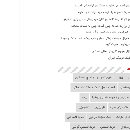
ی اجتماعی نیازمند همکاری فرابخشی است
عیشت مردم با طرح جدید دولت کلید خورد
ازی شبکه‌ایستگاه‌های شارژ خودروهای برقی راین در کیش
 وزارت خارجه چین گفت: چین به شدت مخالف
خارجی در مسائل داخلی ایران است
ا قاچاق سوخت زمانی موثر واقع می‌شود که با منشا و مبدا
برخورد صورت گیرد.
زار سیم و کابل در استان همدان
کیک بوتیک تهران
ا
vps
آیفون تصویری 7 اینچ سیماران
 صنعتی
اهمیت حل نمونه سوالات امتحانی
ده‌ رئیسی از حوزه قضایی ‌پیشوا
بیمه
اعلام کردن سپاه
تلویزیون
تکنولوژی
در امارات
ثبت شرکت در دبی
خرید اقساطی
 مجازی
خرید قسطی
خرید قسطی گوشی