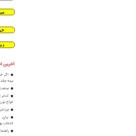
می
خر
دس
آخرین اخ
اگر خو
بیمه چقدر
صنعت کا
کدام ت
انواع تور
چرا شرک
برای ط
انتخاب ب
راهنمای