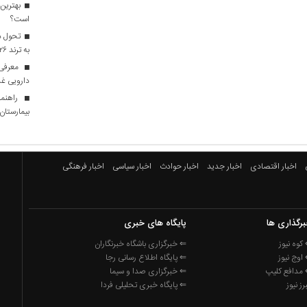
بهترین 
است؟
تحول در
به ترند ۲۰۲۶ تبدیل شدند؟
معرفی ا
دارویی غذ
راهنما
بیمارستان ه
اخبار اقتصادی
اخبار جدید
اخبار حوادث
اخبار سیاسی
اخبار فرهنگی
رگذاری ها
پایگاه های خبری
کوه نیوز
⇐ خبرگزاری باشگاه خبرنگاران
اوج نیوز
⇐ پایگاه اطلاع رسانی رجا
مدافع کلیپ
⇐ خبرگزاری صدا و سیما
برز نیوز
⇐ پایگاه خبری تحلیلی فردا