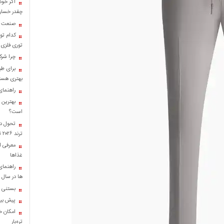
اگر خود
چقدر خسارت
صنعت کا
کدام تو
توری فلزی
چرا شرک
برای طب
بهتری هست
راهنمای
بهترین 
است؟
تحول در
ترند ۲۰۲۶ تبدیل شدند؟
معرفی ان
غذاها
راهنمای
ها در سال ۱۴۰۴
بستنی خ
پیش بینی
امکان خر
تره‌بار