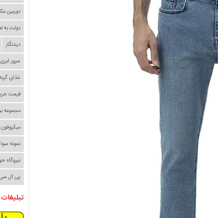
دوربین عک
دولت به ل
دیدنگار
سرور ابری
غذای گربه
قیمت خری
مجموعه بر
میکروفون
نمونه سوا
نیروگاه خ
پی ال سی
تبلیغات 
دا