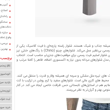
آسیب‌ها
اصلاح م
راه‌اند
سخنگوی
دخالت‌های 
مبارزه ب
وقوع تخلف 
بررسی با
یشه جذاب و شیک هستند. شلوار راسته پارچه‌ای با فیت کلاسیک یکی از
بهترین 
این شلوارهاست. شلوار جین تیره، بدون زاپ و فیت در موقعیت‌های نیمه‌رسمی بی‌نظیر عمل می‌کند. شلوارهای چینو (Chino) با رنگ‌های خنثی نیز
ن شلوار اسلیم فیت رسمی برای موقعیت‌های جدی‌تر، مناسب است. انتخاب
برچسب‌ه
ن مدل‌ شلوارهای مردانه بدون نیاز به اکسسوری اضافه، ظاهر را کاملا مرتب و
plc زیمنس
اتوماسیون
‌ های تیره مثل مشکی و سرمه ‌ای همیشه وقار و قدرت را منتقل می‌ کنند.
ی محیط ‌های کاری عالی است. شلوارهای سفید یا کرم روشن در ترکیب با کت
بازدید سرز
ملایم هم در استایل‌های تابستانی حس ظرافت خاصی ایجاد می کند. در کنار
ی بهتر و گران‌تر به نظر می‌رسند.
تروریستی 
ثبت شرکت 
خرید سرور