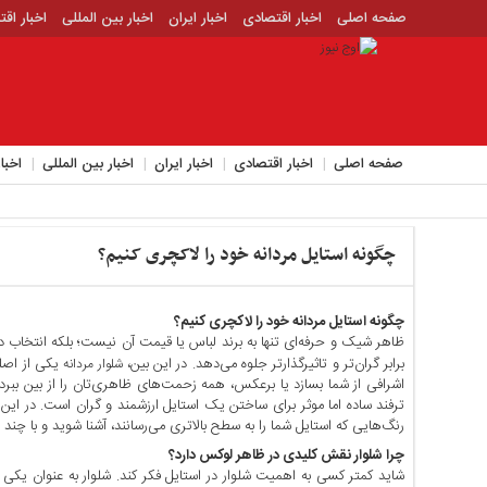
صفحه اصلی
اخبار اقتصادی
اخبار ایران
اخبار بین المللی
اخبار اق
اخبار جدید
اخبار حوادث
اخبار سیاسی
اخبار فرهنگی
منوی
بالا
صفحه
صفحه اصلی
اخبار اقتصادی
اخبار ایران
اخبار بین المللی
اخبا
اصلی
اخبار
اقتصادی
چگونه استایل مردانه خود را لاکچری کنیم؟
اخبار
ایران
اخبار
چگونه استایل مردانه خود را لاکچری کنیم؟
بین
ظاهر شیک و حرفه‌ای تنها به برند لباس یا قیمت آن نیست؛ بلکه انتخاب در
المللی
برابر گران‌تر و تاثیرگذارتر جلوه می‌دهد. در این بین،
یکی از اصلی
شلوار مردانه
اشرافی از شما بسازد یا برعکس، همه زحمت‌های ظاهری‌تان را از بین ببرد
اخبار
ترفند ساده اما موثر برای ساختن یک استایل ارزشمند و گران‌ است. در این 
اقتصادی
رنگ‌هایی که استایل شما را به سطح بالاتری می‌رسانند، آشنا شوید و با چند ت
اخبار
چرا شلوار نقش کلیدی در ظاهر لوکس دارد؟
جدید
شاید کمتر کسی به اهمیت شلوار در استایل فکر کند. شلوار به عنوان یکی 