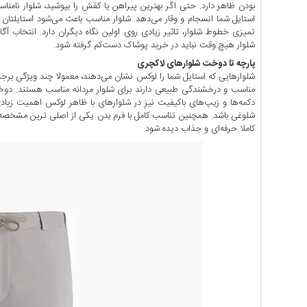
بودن ظاهر دارد. حتی اگر بهترین پیراهن یا کفش را بپوشید، شلوار نام
اخبار
استایل شما انسجام و وقار می‌دهد. شلوار مناسب باعث می‌شود استایلتان حر
حوادث
تمیزی خطوط شلوار، تاثیر زیادی روی اولین نگاه دیگران دارد. انتخاب آگ
اخبار
شلوار هیچ وقت نباید در خرید پوشاک دست‌کم گرفته شود.
سیاسی
پارچه تا دوخت شلوارهای لاکچری
شلوارهایی که استایل شما را لوکس نشان می‌دهند، معمولا چند ویژگی برجست
اخبار
مناسب و درخشندگی طبیعی دارند برای شلوار مردانه مناسب هستند. دوخت
فرهنگی
دکمه‌ها و زیپ‌های باکیفیت نیز در شلوارهای با ظاهر لوکس اهمیت زیاد
منوی
شلوغی باشد. همچنین تناسب کامل با فرم بدن یکی از اصلی‌ ترین مشخصه
کاملا حرفه‌ای و جذاب دیده شود.
اصلی
صفحه
اصلی
اخبار
اقتصادی
اخبار
ایران
اخبار
بین
المللی