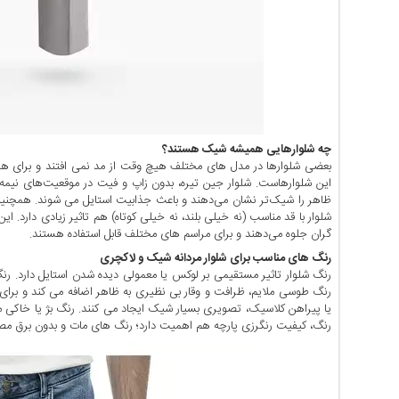
اخبار
بین
المللی
اخبار
اقتصادی
اخبار
جدید
چه شلوارهایی همیشه شیک هستند؟
بعضی شلوارها در مدل های مختلف هیچ وقت از مد نمی افتند و برای هم
اخبار
حوادث
ظاهر را شیک‌تر نشان می‌دهند و باعث جذابیت استایل می شوند. همچنی
شلوار با قد مناسب (نه خیلی بلند، نه خیلی کوتاه) هم تاثیر زیادی دارد. ای
اخبار
گران جلوه می‌دهند و برای مراسم های مختلف قابل استفاده هستند.
سیاسی
رنگ ‌های مناسب برای شلوار مردانه شیک و لاکچری
اخبار
رنگ شلوار تاثیر مستقیمی بر لوکس یا معمولی دیده شدن استایل دارد. رنگ
فرهنگی
رنگ طوسی ملایم، ظرافت و وقار بی ‌نظیری به ظاهر اضافه می‌ کند و برا
یا پیراهن کلاسیک، تصویری بسیار شیک ایجاد می ‌کنند. رنگ بژ یا خاکی 
اخبار
رنگ، کیفیت رنگرزی پارچه هم اهمیت دارد؛ رنگ ‌های مات و بدون برق مصنوع
سایت
برگه
نمونه