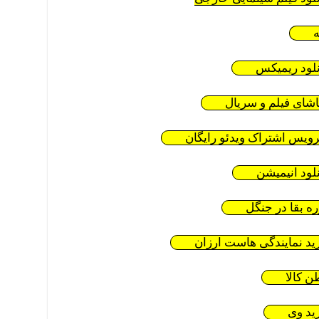
ه
نلود ریمیکس
اشای فیلم و سریال
ویس اشتراک ویدئو رایگان
نلود انیمیشن
ره بقا در جنگل
ید نمایندگی هاست ارزان
ن کالا
ید وی