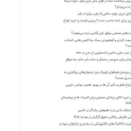
روی بیمه‌شده شما در طول سال گران شود، شرکت بیمه
 می‌پردازد؟
بل ایران؛ تولید داخلی که رقیب واردات شد
ری برای شما مناسب است؟ بررسی قیمت و خرید انواع
ت‌های صنعتی موفق، اول آنلاین دیده می‌شوند؟
یعت گردی و کوهنوردی سبک چه کتونی هایی انتخاب
ند؟
 عیب یابی ماشین لباسشویی ال جی در خانه
زمان برای سرویس یخچال و ساید بای ساید چه موقع
 چیدمان فضاهای کوچک؛ چرا یخچال‌های زیرکانتری به
واع فلفل و تاثیر آن ‌ها در بهبود طعم و خواص دارویی
 خرید کالای پزشکی مصرفی برای کلینیک ها و بیمارستان
شک؛ لذتی نو با طعم‌های ماندگار در اکسیر
 افزایش پلکانی حقوق کارگران در بودجه ۱۴۰۵
ید با کالابرگ‌های الکترونیکی در میادین و بازارهای میوه و