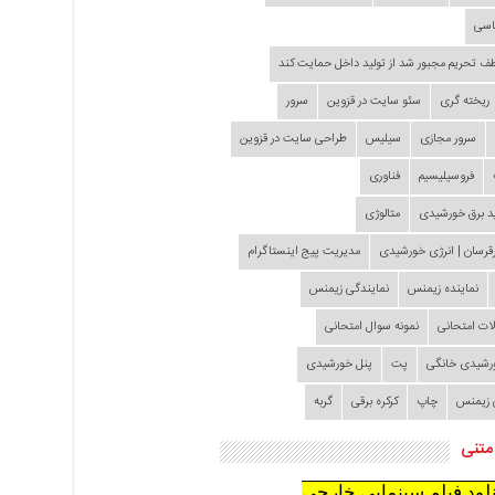
اسی
طف تحریم مجبور شد از تولید داخل حمایت کند
ریخته گری
سئو سایت در قزوین
سرور
سرور مجازی
سیلیس
طراحی سایت در قزوین
فروسیلیسیم
فناوری
د برق خورشیدی
متالوژی
قرسان | انرژی خورشیدی
مدیریت پیج اینستاگرام
نماینده زیمنس
نمایندگی زیمنس
لات امتحانی
نمونه سوال امتحانی
ورشیدی خانگی
پت
پنل خورشیدی
 زیمنس
چاپ
کرکره برقی
گربه
متنی
نلود فیلم سینمایی خارجی