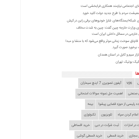
ی اجتماعی نیازمند همکاری فرابخشی است
عیشت مردم با طرح جدید دولت کلید خورد
ازی شبکه‌ایستگاه‌های شارژ خودروهای برقی راین در کیش
 وزارت خارجه چین گفت: چین به شدت مخالف
خارجی در مسائل داخلی ایران است
ا قاچاق سوخت زمانی موثر واقع می‌شود که با منشا و مبدا
برخورد صورت گیرد.
زار سیم و کابل در استان همدان
کیک بوتیک تهران
ا
vps
آیفون تصویری 7 اینچ سیماران
 صنعتی
اهمیت حل نمونه سوالات امتحانی
ده‌ رئیسی از حوزه قضایی ‌پیشوا
بیمه
اعلام کردن سپاه
تلویزیون
تکنولوژی
در امارات
ثبت شرکت در دبی
خرید اقساطی
 مجازی
خرید قسطی
خرید قسطی گوشی