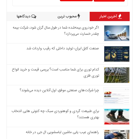
اخبار
بین
آخرین اخبار
محبوب ترین
دیدگاهها
المللی
اگر خودروی بیمه‌شده شما در طول سال گران شود، شرکت بیمه
اخبار
چقدر خسارت می‌پردازد؟
اقتصادی
اخبار
صنعت کابل ایران؛ تولید داخلی که رقیب واردات شد
جدید
اخبار
حوادث
کدام توری برای شما مناسب است؟ بررسی قیمت و خرید انواع
توری فلزی
اخبار
سیاسی
چرا شرکت‌های صنعتی موفق، اول آنلاین دیده می‌شوند؟
اخبار
فرهنگی
اخبار
برای طبیعت گردی و کوهنوردی سبک چه کتونی هایی انتخاب
سایت
بهتری هستند؟
برگه
نمونه
راهنمای عیب یابی ماشین لباسشویی ال جی در خانه