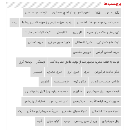
برچسب‌ها
plc زیمنس
vps
آیفون تصویری 7 اینچ سیماران
اتوماسیون صنعتی
اهمیت حل نمونه سوالات امتحانی
بازدید سرزده‌ رئیسی از حوزه قضایی ‌پیشوا
بیمه
تروریستی اعلام کردن سپاه
تلویزیون
تکنولوژی
ثبت شرکت در امارات
ثبت شرکت در دبی
خرید اقساطی
خرید سرور مجازی
خرید قسطی
خرید قسطی گوشی
دوربین عکاسی
دولت به لطف تحریم مجبور شد از تولید داخل حمایت کند
دیدنگار
ریخته گری
سئو سایت در قزوین
سرور
سرور ابری
سرور مجازی
سیلیس
طراحی سایت در قزوین
غذای گربه
فروسیلیسیم
فناوری
قیمت خرید برق خورشیدی
متالوژی
مجموعه برقرسان | انرژی خورشیدی
مدیریت پیج اینستاگرام
میکروفون
نماینده زیمنس
نمایندگی زیمنس
نمونه سوالات امتحانی
نمونه سوال امتحانی
نیروگاه خورشیدی خانگی
پت
پنل خورشیدی
پی ال سی زیمنس
چاپ
کرکره برقی
گربه