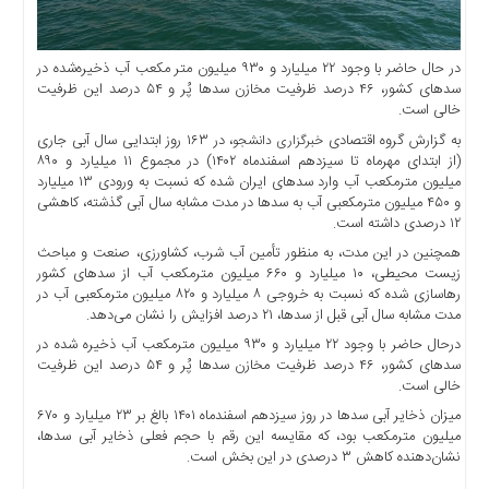
اخبار
حوادث
اخبار
در حال حاضر با وجود ۲۲ میلیارد و ۹۳۰ میلیون متر مکعب آب ذخیره‌شده در
سد‌های کشور، ۴۶ درصد ظرفیت مخازن سد‌ها پُر و ۵۴ درصد این ظرفیت
سیاسی
خالی است.
اخبار
به گزارش گروه اقتصادی
، در ۱۶۳ روز ابتدایی سال آبی جاری
خبرگزاری دانشجو
فرهنگی
(از ابتدای مهرماه تا سیزدهم اسفندماه ۱۴۰۲) در مجموع ۱۱ میلیارد و ۸۹۰
میلیون مترمکعب آب وارد سد‌های ایران شده که نسبت به ورودی ۱۳ میلیارد
منوی
و ۴۵۰ میلیون مترمکعبی آب به سد‌ها در مدت مشابه سال آبی گذشته، کاهشی
اصلی
۱۲ درصدی داشته است.
صفحه
همچنین در این مدت، به منظور تأمین آب شرب، کشاورزی، صنعت و مباحث
اصلی
زیست محیطی، ۱۰ میلیارد و ۶۶۰ میلیون مترمکعب آب از سد‌های کشور
رهاسازی شده که نسبت به خروجی ۸ میلیارد و ۸۲۰ میلیون مترمکعبی آب در
اخبار
مدت مشابه سال آبی قبل از سدها، ۲۱ درصد افزایش را نشان می‌دهد.
اقتصادی
درحال حاضر با وجود ۲۲ میلیارد و ۹۳۰ میلیون مترمکعب آب ذخیره شده در
اخبار
سد‌های کشور، ۴۶ درصد ظرفیت مخازن سد‌ها پُر و ۵۴ درصد این ظرفیت
ایران
خالی است.
اخبار
میزان ذخایر آبی سد‌ها در روز سیزدهم اسفندماه ۱۴۰۱ بالغ بر ۲۳ میلیارد و ۶۷۰
بین
میلیون مترمکعب بود، که مقایسه این رقم با حجم فعلی ذخایر آبی سدها،
نشان‌دهنده کاهش ۳ درصدی در این بخش است.
المللی