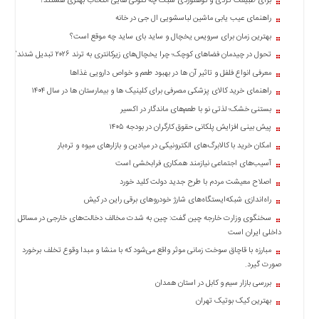
برای طبیعت گردی و کوهنوردی سبک چه کتونی هایی انتخاب بهتری هستند؟
راهنمای عیب یابی ماشین لباسشویی ال جی در خانه
بهترین زمان برای سرویس یخچال و ساید بای ساید چه موقع است؟
تحول در چیدمان فضاهای کوچک؛ چرا یخچال‌های زیرکانتری به ترند ۲۰۲۶ تبدیل شدند؟
معرفی انواع فلفل و تاثیر آن ‌ها در بهبود طعم و خواص دارویی غذاها
راهنمای خرید کالای پزشکی مصرفی برای کلینیک ها و بیمارستان ها در سال ۱۴۰۴
بستنی خشک؛ لذتی نو با طعم‌های ماندگار در اکسیر
پیش بینی افزایش پلکانی حقوق کارگران در بودجه ۱۴۰۵
امکان خرید با کالابرگ‌های الکترونیکی در میادین و بازارهای میوه و تره‌بار
آسیب‌های اجتماعی نیازمند همکاری فرابخشی است
اصلاح معیشت مردم با طرح جدید دولت کلید خورد
راه‌اندازی شبکه‌ایستگاه‌های شارژ خودروهای برقی راین در کیش
سخنگوی وزارت خارجه چین گفت: چین به شدت مخالف دخالت‌های خارجی در مسائل
داخلی ایران است
مبارزه با قاچاق سوخت زمانی موثر واقع می‌شود که با منشا و مبدا وقوع تخلف برخورد
صورت گیرد.
بررسی بازار سیم و کابل در استان همدان
بهترین کیک بوتیک تهران