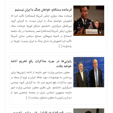
چند
رسانه
فرمانده سنتکام: خواهان جنگ با ایران نیستیم
برگه
فرمانده ستاد مرکزی ارتش آمریکا (سنتکام) تأکید کرد که
نمونه
کشورش خواستار جنگ با ایران نیست. به گزارش گروه
بین‌الملل خبرگزاری دانشجو، مایکل کوریلا فرمانده ستاد
مرکزی ارتش آمریکا (سنتکام) عصر پنجشنبه در یک جلسه
استماع در کمیته نیرو‌های مسلح مجلس سنای آمریکا
تأکید کرد کشورش به دنبال جنگ با ایران نیست. کوریلا در
پاسخ به […]
رایزنی‌ها در مورد مذاکرات رفع تحریم ادامه
خواهد یافت
معاون سیاسی وزارت امور خارجه از ادامه رایزنی‌ها برای
پرداختن به موضوعات مورد علاقه ایران و اروپا از جمله در
مورد مذاکرات رفع تحریم خبر داد. به گزارش گروه سیاسی
خبرگزاری دانشجو، علی باقری معاون سیاسی وزارت امور
خارجه جمهوری اسلامی ایران در صفحه شخصی خود از
دیدار و رایزنی با معاون مسئول سیاست […]
رییس قوه قضاییه: افزایش غنی سازی، تصمیمی