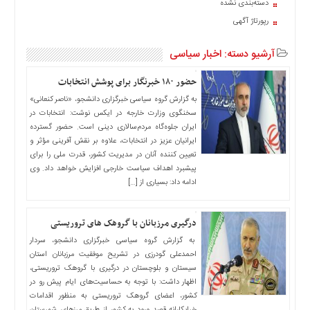
دسته‌بندی نشده
اخبار
رپورتاژ آگهی
حوادث
اخبار
آرشیو دسته:
اخبار سیاسی
سیاسی
اخبار
حضور ۱۸۰ خبرنگار برای پوشش انتخابات
فرهنگی
به گزارش گروه سیاسی خبرگزاری دانشجو، «ناصر کنعانی»
سخنگوی وزارت خارجه در ایکس نوشت: انتخابات در
منوی
ایران جلوه‌گاه مردم‌سالاری دینی است. حضور گسترده
اصلی
ایرانیان عزیز در انتخابات، علاوه بر نقش آفرینی مؤثر و
صفحه
تعیین کننده آنان در مدیریت کشور، قدرت ملی را برای
اصلی
پیشبرد اهداف سیاست خارجی افزایش خواهد داد. وی
ادامه داد: بسیاری از […]
اخبار
اقتصادی
درگیری مرزبانان با گروهک های تروریستی
اخبار
ایران
به گزارش گروه سیاسی خبرگزاری دانشجو، سردار
احمدعلی گودرزی در تشریح موفقیت مرزبانان استان
اخبار
سیستان و بلوچستان در درگیری با گروهک تروریستی،
بین
اظهار داشت: با توجه به حساسیت‌های ایام پیش رو در
المللی
کشور، اعضای گروهک تروریستی به منظور اقدامات