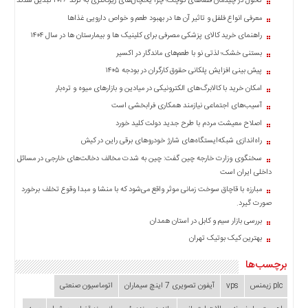
تحول در چیدمان فضاهای کوچک؛ چرا یخچال‌های زیرکانتری به ترند ۲۰۲۶ تبدیل شدند؟
معرفی انواع فلفل و تاثیر آن ‌ها در بهبود طعم و خواص دارویی غذاها
راهنمای خرید کالای پزشکی مصرفی برای کلینیک ها و بیمارستان ها در سال ۱۴۰۴
بستنی خشک؛ لذتی نو با طعم‌های ماندگار در اکسیر
پیش بینی افزایش پلکانی حقوق کارگران در بودجه ۱۴۰۵
امکان خرید با کالابرگ‌های الکترونیکی در میادین و بازارهای میوه و تره‌بار
آسیب‌های اجتماعی نیازمند همکاری فرابخشی است
اصلاح معیشت مردم با طرح جدید دولت کلید خورد
راه‌اندازی شبکه‌ایستگاه‌های شارژ خودروهای برقی راین در کیش
سخنگوی وزارت خارجه چین گفت: چین به شدت مخالف دخالت‌های خارجی در مسائل
داخلی ایران است
مبارزه با قاچاق سوخت زمانی موثر واقع می‌شود که با منشا و مبدا وقوع تخلف برخورد
صورت گیرد.
بررسی بازار سیم و کابل در استان همدان
بهترین کیک بوتیک تهران
برچسب‌ها
plc زیمنس
vps
آیفون تصویری 7 اینچ سیماران
اتوماسیون صنعتی