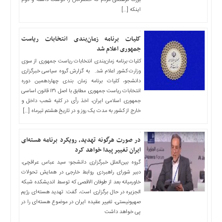
بزرگ فرهنگی مردم که حکمرانان را دوست داشته و دوم
اخبار
اینکه […]
بین
المللی
کلیات برنامه زمان‌بندی انتخابات ریاست
اخبار
جمهوری اعلام شد
اقتصادی
کلیات برنامه زمان‌بندی انتخابات ریاست جمهوری از سوی
اخبار
وزارت کشور اعلام شد. به گزارش گروه سیاسی خبرگزاری
جدید
دانشجو، کلیات برنامه زمان بندی چهاردهمین دوره
انتخابات ریاست جمهوری مطابق با اصل ۱۳۱ قانون اساسی
اخبار
جمهوری اسلامی ایران، اخذ رأی در کلیه شعب داخل و
حوادث
خارج از کشور به مدت یک روز و در تاریخ هشتم تیرماه […]
اخبار
سیاسی
در صورت هرگونه تهدید، رویکرد برنامه هسته‌ای
اخبار
ایران تغییر پیدا خواهد کرد
فرهنگی
گروه بین‌الملل خبرگزاری دانشجو؛ سید عباس عراقچی،
دبیر شورای راهبردی روابط خارجی در همایش تحولات
اخبار
خاورمیانه بعد از طوفان الاقصی که توسط اندیشکده شبکه
سایت
الجزیره در حال برگزاری است، گفت: تهدید هسته‌ای رژیم
برگه
صهیونیستی، تغییر عقیده ایران در موضوع هسته‌ای را در
نمونه
پی خواهد داشت