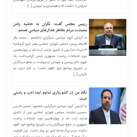
اخبار
خرابکارانه قصد ورود به کشور از طریق مرز‌های شهرستان
سراوان را داشتند که با هوشیاری و تیزبینی […]
اقتصادی
اخبار
جدید
رییس مجلس گفت: نگران به حاشیه رفتن
معیشت مردم بخاطر جدال‌های سیاسی هستم.
اخبار
حوادث
به گزارش گروه سیاسی خبرگزاری دانشجو ، محمد باقر
قالیباف رییس مجلس شورای اسلامی عصر امروز (دوشنبه
اخبار
۱۴ خرداد ماه) پس از تکمیل فرایند ثبت نام در چهاردهمین
سیاسی
دوره انتخابات ریاست جمهوری ضمن گرامیداشت یاد
اخبار
شهید دکتر رییسی و شهدای اردیبهشت در جمع خبرنگاران
در تشریح مواضع خود اظهار داشت: در آغاز درباره دو
فرهنگی
نگرانی […]
دسترسی
سریع
نگاه من در کشورداری تداوم ایده ادب و راستی
صفحه
است
اصلی
به گزارش گروه سیاسی خبرگزاری دانشجو ، شمس الدینی
اخبار
حسینی نماینده مجلس شورای اسلامی پس از تکمیل
اقتصادی
فرایند ثبت نام در چهاردهمین دوره انتخابات ریاست
جمهوری در جمع خبرنگاران و در تشریح مواضع خود اظهار
اخبار
داشت: مردم بزرگ‌حادثه اخیر دو پیام داشت. اول ظرفیت
ایران