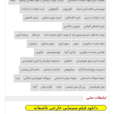
اهمیت حل نمونه سوالات امتحانی
بازدید سرزده‌ رئیسی از حوزه قضایی ‌پیشوا
بیمه
تروریستی اعلام کردن سپاه
تلویزیون
تکنولوژی
ثبت شرکت در امارات
ثبت شرکت در دبی
خرید اقساطی
خرید سرور مجازی
خرید قسطی
خرید قسطی گوشی
دوربین عکاسی
دولت به لطف تحریم مجبور شد از تولید داخل حمایت کند
دیدنگار
ریخته گری
سئو سایت در قزوین
سرور
سرور ابری
سرور مجازی
سیلیس
طراحی سایت در قزوین
غذای گربه
فروسیلیسیم
فناوری
قیمت خرید برق خورشیدی
متالوژی
مجموعه برقرسان | انرژی خورشیدی
مدیریت پیج اینستاگرام
میکروفون
نماینده زیمنس
نمایندگی زیمنس
نمونه سوالات امتحانی
نمونه سوال امتحانی
نیروگاه خورشیدی خانگی
پت
پنل خورشیدی
پی ال سی زیمنس
چاپ
کرکره برقی
گربه
تبلیغات متنی
دانلود فیلم سینمایی خارجی عاشقانه