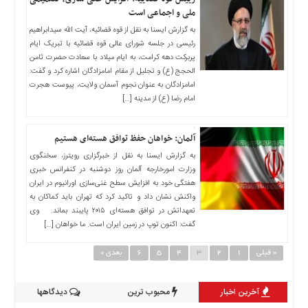
ملی و اجماعی است
به گزارش ایسنا به نقل از قوه قضائیه، آیت الله سیدابراهیم
رئیسی در جلسه شورای عالی قوه قضائیه با تبریک ایام
پربرکت دهه کرامت، به ایام میلاد با سعادت حضرت ثامن
الحجج (ع) و تجلیل از مقام امامزادگان اشاره کرد و گفت:
امامزادگان به عنوان نجوم آسمان ولایت، پیوست هجرت
امام رضا (ع) از مدینه […]
آلمان: خواهان حفظ توافق هسته‌ای هستیم
به گزارش ایسنا به نقل از خبرگزاری رویترز، سخنگوی
وزارت امورخارجه آلمان روز دوشنبه در کنفرانس خبری
هفتگی خود به افزایش سطح غنی‌سازی اورانیوم در ایران
واکنش نشان داد و تاکید کرد که تهران باید کماکان به
تعهداتش در توافق هسته‌ای ۲۰۱۵ پایبند بماند. وی
گفت: اکنون توپ در زمین ایران است. ما خواهان […]
« قبلی
1
2
3
4
5
6
بعدی »
آخرین اخبار
محبوب ترین
دیدگاهها